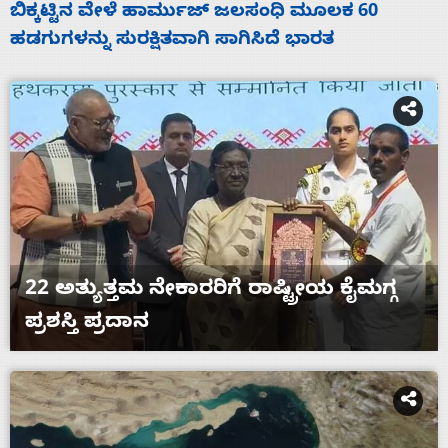
ನಾಗೇಂದ್ರ ರಾಜೀನಾಮೆ ಕೊಡದಿದ್ದರೆ ಸದನ ನಡೆಸಲು
ಸ
ಬಿಡೆವು: ಛಲವಾದಿ ನಾರಾಯಣಸ್ವಾಮಿ
ಹ
22 ಅತ್ಯುತ್ತಮ ನೇಕಾರರಿಗೆ ರಾಷ್ಟ್ರೀಯ ಕೈಮಗ್ಗ
ಪ್ರಶಸ್ತಿ ಪ್ರದಾನ