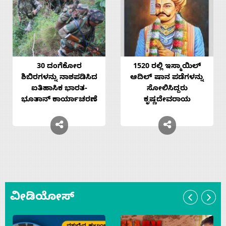
30 ದಂಗೆಕೋರ
1520 ರಲ್ಲಿ ಇಸ್ಮಾಯಿಲ್
ಶಿಬಿರಗಳನ್ನು ನಾಶಪಡಿಸಿದ
ಆದಿಲ್ ಷಾನ ಪಡೆಗಳನ್ನು
ಐತಿಹಾಸಿಕ ಭಾರತ-
ಸೋಲಿಸಿದ್ದರು
ಭೂತಾನ್ ಕಾರ್ಯಾಚರಣೆ
ಕೃಷ್ಣದೇವರಾಯ
ವೀಡಿಯೋಸ್