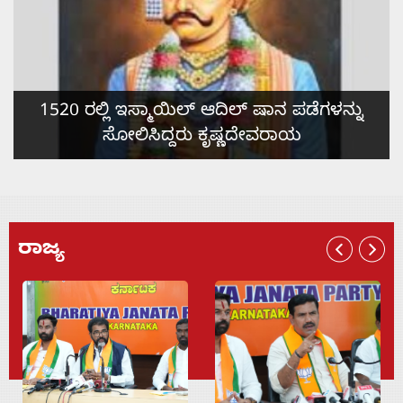
With
s
ಮೇಡಂ ಭಿಕಾಜಿ ಕಾಮಾ ಅವರ 1907 ರ ಐತಿಹಾಸಿಕ
Contact
ಧ್ವಜಾರೋಹಣದ ಹಿಂದಿನ ಪ್ರೇರಣೆ
Us
ರಾಜ್ಯ