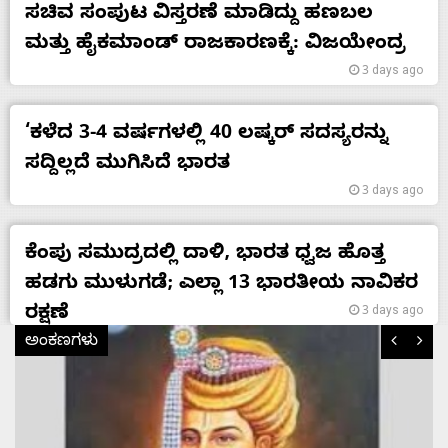
ಸಚಿವ ಸಂಪುಟ ವಿಸ್ತರಣೆ ಮಾಡಿದ್ದು ಹಣಬಲ
ಮತ್ತು ಹೈಕಮಾಂಡ್ ರಾಜಕಾರಣಕ್ಕೆ: ವಿಜಯೇಂದ್ರ
3 days ago
‘ಕಳೆದ 3-4 ವರ್ಷಗಳಲ್ಲಿ 40 ಲಷ್ಕರ್ ಸದಸ್ಯರನ್ನು
ಸದ್ದಿಲ್ಲದೆ ಮುಗಿಸಿದೆ ಭಾರತ
Home
3 days ago
ಕೆಂಪು ಸಮುದ್ರದಲ್ಲಿ ದಾಳಿ, ಭಾರತ ಧ್ವಜ ಹೊತ್ತ
About
ಹಡಗು ಮುಳುಗಡೆ; ಎಲ್ಲಾ 13 ಭಾರತೀಯ ನಾವಿಕರ
ರಕ್ಷಣೆ
Us
3 days ago
ಅಂಕಣಗಳು
Advertise