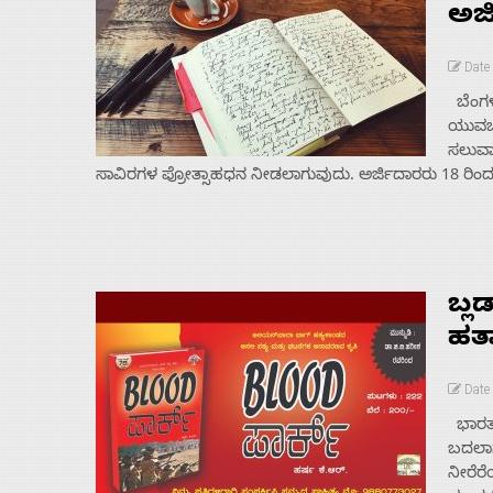
ಅರ್
Date
ಬೆಂಗಳ
ಯುವಬರ
ಸಲುವಾಗ
ಸಾವಿರಗಳ ಪ್ರೋತ್ಸಾಹಧನ ನೀಡಲಾಗುವುದು. ಅರ್ಜಿದಾರರು 18 ರಿಂದ 
ಬ್ಲ
ಹತ
Date 
ಭಾರತದ
ಬದಲಾಗು
ನೀರೆರೆ