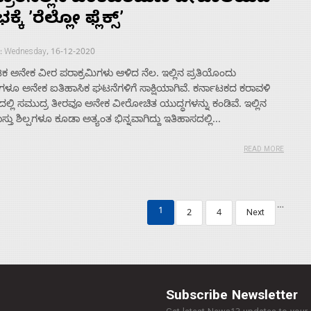
್ರೂರಿನಲ್ಲಿನ ವೆಂಕಟರಮಣ ದೇವಾಲಯದ
ಕ್ಕೆ ʼರೆಲ್ಲೋ ಫ್ಲೆಕ್ಸ್‌ʼ
 : Wednesday, 16-12-2020
ಕ ಅನೇಕ ವೀರ ಪರಾಕ್ರಮಿಗಳು ಆಳಿದ ನೆಲ. ಇಲ್ಲಿನ ಪ್ರತಿಯೊಂದು
ಗಳೂ ಅನೇಕ ಐತಿಹಾಸಿಕ ಘಟನೆಗಳಿಗೆ ಸಾಕ್ಷಿಯಾಗಿವೆ. ಕರ್ನಾಟಕದ ಕರಾವಳಿ
ದಲ್ಲಿ ಸಮುದ್ರ ತೀರವೂ ಅನೇಕ ವೀರೋಚಿತ ಯುದ್ಧಗಳನ್ನು ಕಂಡಿವೆ. ಇಲ್ಲಿನ
ಾಸ್ತು ಶಿಲ್ಪಗಳೂ ಕೂಡಾ ಅತ್ಯಂತ ಭಿನ್ನವಾಗಿದ್ದು ಇತಿಹಾಸದಲ್ಲಿ...
READ MORE
…
1
2
4
Next
Subscribe Newsletter