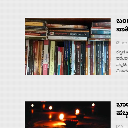
ಬಂ
ಸಾಹ
Home
Date 
ಕನ್ನಡ 
About
ಪರಂಪರೆ
ಪಲ್ಲಟಗ
Us
ವಿಚಾರಗ
Advertise
ಭಾರ
With
ಹಬ್
s
Date