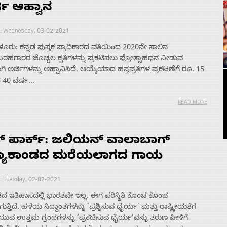
ಜಿ ಆಹ್ವಾನ
 : Wednesday, 03-02-2021
ೂರು: ಕನ್ನಡ ಪುಸ್ತಕ ಪ್ರಾಧಿಕಾರದ ವತಿಯಿಂದ 2020ನೇ ಸಾಲಿನ
ಹಗಾರರ ಚೊಚ್ಚಲ ಕೃತಿಗಳನ್ನು ಪ್ರಕಟಿಸಲು ಪ್ರೋತ್ಸಾಹಧನ ನೀಡುವ
ಿ ಅರ್ಜಿಗಳನ್ನು ಆಹ್ವಾನಿಸಿದೆ. ಆಯ್ಕೆಯಾದ ಹಸ್ತಪ್ರತಿಗಳ ಪ್ರಕಟಣೆಗೆ ರೂ. 15
40 ವರ್ಷ...
READ MORE
ಡ್ ಪಾರ್ಕ್: ಜಲಿಯನ್ ವಾಲಾಬಾಗ್
್ಯಾಕಾಂಡದ ಮರೆಯಲಾಗದ ಗಾಯ
: Tuesday, 02-02-2021
 ಇತಿಹಾಸದಲ್ಲಿ ಭಾರತವೇ ಇಲ್ಲ. ಈಗ ಪರಿಸ್ಥಿತಿ ಕೊಂಚ ಕೊಂಚ
ತ್ತಿದೆ. ಹಳೆಯ ಸಿದ್ಧಾಂತಗಳನ್ನು `ಪ್ರಶ್ನಿಸುವ ಧೈರ್ಯ’ ಮತ್ತು ರಾಷ್ಟ್ರೀಯತೆಗೆ
ಯುವ ಉತ್ತಮ ಗ್ರಂಥಗಳನ್ನು ‘ಪ್ರಕಟಿಸುವ ಧೈರ್ಯ’ವನ್ನು ತರುಣ ಪೀಳಿಗೆ