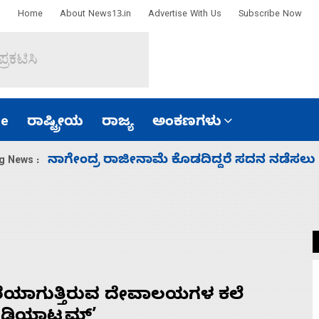
Home
About News13.in
Advertise With Us
Subscribe Now
e
ರಾಷ್ಟ್ರೀಯ
ರಾಜ್ಯ
ಅಂಕಣಗಳು
ಸಚಿವ ಸಂಪುಟ ವಿಸ್ತರಣೆ ಮಾಡಿದ್ದು ಹಣಬಲ ಮತ್ತು 
g News :
ೆಯಾಗುತ್ತಿರುವ ದೇವಾಲಯಗಳ ಕಲೆ
ಡಿಯಾಟ್ಟಮ್’