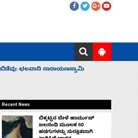
ಹೈಕಮಾಂಡ್ ರಾಜಕಾರಣಕ್ಕೆ: ವಿಜಯೇಂದ್ರ
‘ಕಳೆದ 3-4 
Recent News
ಬಿಕ್ಕಟ್ಟಿನ ವೇಳೆ ಹಾರ್ಮುಜ್
ಜಲಸಂಧಿ ಮೂಲಕ 60
ಹಡಗುಗಳನ್ನು ಸುರಕ್ಷಿತವಾಗಿ