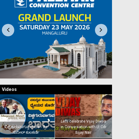
Videos
Lets celebrate Vijay Diwas
ವಿಶ್ವಗುರುವಾಗುತ್ತ ಭಾರತ – ಶ್ರೀ
in Conversation with Lt Cdr
ಸುನೀಲ್‌ ಕುಲಕರ್ಣಿ
Bijay Nair