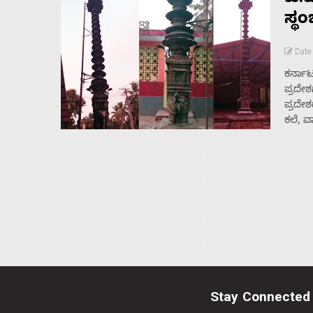
ಬಸ
ಸ್ಥಂಭ
Date
ಕರ್ನಾಟ
ಪ್ರದೇಶ
ಪ್ರದೇಶ
ಕಲೆ, ವ
Stay Connected