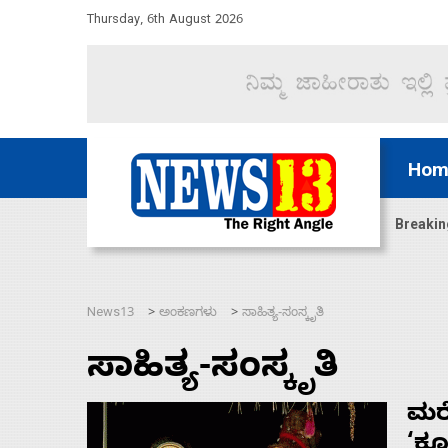
Thursday, 6th August 2026
Hom
ದ್ದರೆ ಸದನ ನಡೆಸಲು ಬಿಡೆವು: ಛಲವಾದಿ ನಾರಾಯಣಸ್ವಾಮಿ
Breakin
News13
ಅಂಕಣಗಳು
ಸಾಹಿತ್ಯ-ಸಂಸ್ಕೃತಿ
>
>
ಸಾಹಿತ್ಯ-ಸಂಸ್ಕೃತಿ
ಮರ
‘ಕೂ