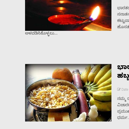
ಭಾರತದ
ಸನಾತನ
Contact
ಕಟ್ಟುಪ
ಹೊಸತನ
Us
ಅಳವಡಿಸಿಕೊಳ್ಳಲು...
ಭಾರ
ಹಬ್
Date 
ನಮ್ಮ 
ವಿಚಾರದ
ಪ್ರಮು
ಧರ್ಮ. 