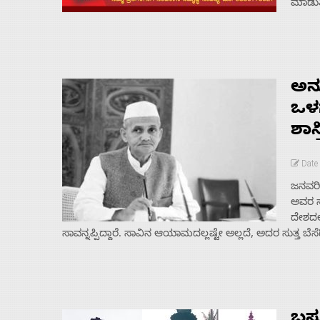
ಮಾಡುತ್
ಅನು
ಒಳ
ಶಾಸ
Date
ಜನವರಿ 
ಅವರ ಸ
ದೇಶದಲ
ಸಾವನ್ನಪ್ಪಿದ್ದಾರೆ. ಸಾವಿನ ಆಯಾಮದಲ್ಲಷ್ಟೇ ಅಲ್ಲದೆ, ಅದರ ಸುತ್ತ ಬೆ