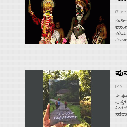
Date 
ಕೂಡಿಯ
ಪಾರಂಪ
ಕಲೆಯ 
ದೇವಾಲಯ
ಪುಸ
Date 
ಈ ಪುಸ
ಪುಷ್ಪಕ
ನಿಂತ ಬ
ನಡೆದಾಡ