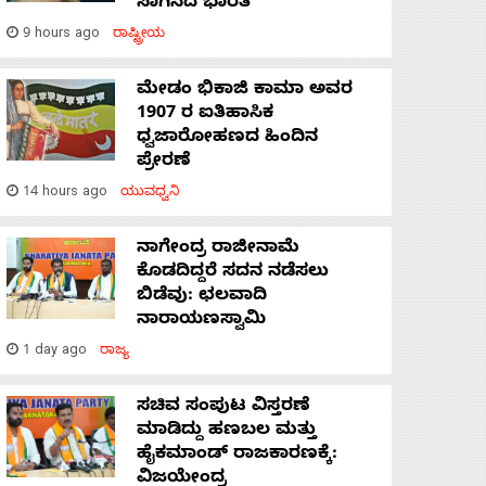
ಸಾಗಿಸಿದೆ ಭಾರತ
9 hours ago
ರಾಷ್ಟ್ರೀಯ
ಮೇಡಂ ಭಿಕಾಜಿ ಕಾಮಾ ಅವರ
1907 ರ ಐತಿಹಾಸಿಕ
ಧ್ವಜಾರೋಹಣದ ಹಿಂದಿನ
ಪ್ರೇರಣೆ
14 hours ago
ಯುವಧ್ವನಿ
ನಾಗೇಂದ್ರ ರಾಜೀನಾಮೆ
ಕೊಡದಿದ್ದರೆ ಸದನ ನಡೆಸಲು
ಬಿಡೆವು: ಛಲವಾದಿ
ನಾರಾಯಣಸ್ವಾಮಿ
1 day ago
ರಾಜ್ಯ
ಸಚಿವ ಸಂಪುಟ ವಿಸ್ತರಣೆ
ಮಾಡಿದ್ದು ಹಣಬಲ ಮತ್ತು
ಹೈಕಮಾಂಡ್ ರಾಜಕಾರಣಕ್ಕೆ:
ವಿಜಯೇಂದ್ರ