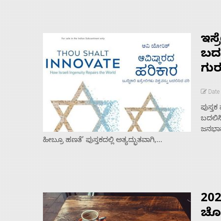
ಇಸ್
ಬದ
ಗುರ
Date
ಪುಸ್ತಕ
ಬದಲಿಸ
ಜನಭಾಷೆ
ಹೀಬ್ರೂ ಹಣತೆ’ ಪುಸ್ತಕದಲ್ಲಿ ಅತ್ಯದ್ಭುತವಾಗಿ,...
20
ಚೊಚ