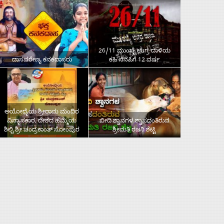
26/11 ಮುಂಬೈ ಉಗ್ರ ದಾಳಿಯ
ದಾಸವರೇಣ್ಯ ಕನಕದಾಸರು
ಕಹಿ ನೆನಪಿಗೆ 12 ವರ್ಷ
ಅಯೋಧ್ಯೆಯ ಶ್ರೀರಾಮ ಮಂದಿರ
ವಿನ್ಯಾಸಕಾರ, ದೇಶದ ಹೆಮ್ಮೆಯ
ಬೀದಿ ಶ್ವಾನಗಳ ಶ್ವಾಸದಂತಿರುವ
ಶಿಲ್ಪಿ ಶ್ರೀ ಚಂದ್ರಕಾಂತ್‌ ಸೋಂಪುರ
ಶ್ರೀಮತಿ ರಜನಿ ಶೆಟ್ಟಿ