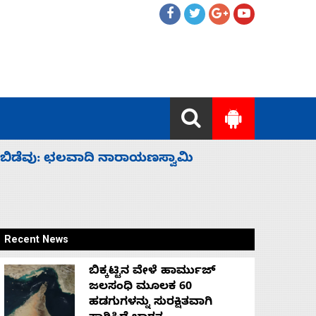
ಹೈಕಮಾಂಡ್ ರಾಜಕಾರಣಕ್ಕೆ: ವಿಜಯೇಂದ್ರ
‘ಕಳೆದ 3-4 
Recent News
ಬಿಕ್ಕಟ್ಟಿನ ವೇಳೆ ಹಾರ್ಮುಜ್
ಜಲಸಂಧಿ ಮೂಲಕ 60
ಹಡಗುಗಳನ್ನು ಸುರಕ್ಷಿತವಾಗಿ