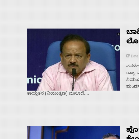
ಬಾಡ
ಲೋ
Date
ನವದೆಹಲ
ರಾಜ್ಯ 
ನಿಯಂತ
ಮಂಡನೆ
ತಾಯ್ತತನ (ನಿಯಂತ್ರಣ) ಮಸೂದೆ,...
ಪೊಕ