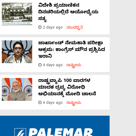
ವಿದೇಶಿ ಪ್ರಯಾಣಿಕನ
ದಿನಚರಿಯಲ್ಲಿದೆ ಅಯೋಧ್ಯೆಯ
ಸತ್ಯ
2 days ago
ಯುವಧ್ವನಿ
ಜಾರ್ಖಾಂಡ್‌ ನೇಮಕಾತಿ ಪರೀಕ್ಷಾ
ಅಕ್ರಮ: ಕಾಂಗ್ರೆಸ್‌ ಮೌನ ಪ್ರಶ್ನಿಸಿದ
ಇರಾನಿ
4 days ago
ರಾಷ್ಟ್ರೀಯ
ರಾಷ್ಟ್ರವ್ಯಾಪಿ 100 ವಾರಗಳ
ಮಾದಕ ದ್ರವ್ಯ ವಿರೋಧಿ
ಅಭಿಯಾನಕ್ಕೆ ಮೋದಿ ಚಾಲನೆ
4 days ago
ರಾಷ್ಟ್ರೀಯ