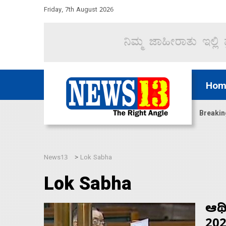
Friday, 7th August 2026
Hom
ದ್ದರೆ ಸದನ ನಡೆಸಲು ಬಿಡೆವು: ಛಲವಾದಿ ನಾರಾಯಣಸ್ವಾಮಿ
Breakin
News13
Lok Sabha
>
Lok Sabha
ಆರ್
202