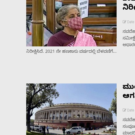
ನಿರೀಕ
Date 
ನವದೆಹ
ಸಮೀಕ್
ಆಧಾರದಲ
ನಿರೀಕ್ಷಿಸಿದೆ. 2021 ನೇ ಹಣಕಾಸು ವರ್ಷದಲ್ಲಿ ಬೆಳವಣಿಗೆ...
ಮು
ಆಗ
Date 
ನವದೆಹ
ಸಂಪೂರ
ಮಾದರಿಯ