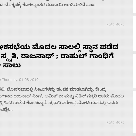
ರದ ಬೊಕ್ಕಸಕ್ಕೆ ಕೋಟ್ಯಾಂತರ ರೂಪಾಯಿ ಉಳಿಯಲಿದೆ ಎಂಬ
READ MORE
ಕಸಭೆಯ ಮೊದಲ ಸಾಲಲ್ಲಿ ಸ್ಥಾನ ಪಡೆದ
 ಸ್ಮೃತಿ, ರಾಜನಾಥ್ ; ರಾಹುಲ್ ಗಾಂಧಿಗೆ
ೇ ಸಾಲು
: Thursday, 01-08-2019
ಿ: ಲೋಕಸಭಾದಲ್ಲಿ ಸೀಟುಗಳನ್ನು ಹಂಚಿಕೆ ಮಾಡಲಾಗಿದ್ದು, ಕೇಂದ್ರ
ುಗಳಾದ ರಾಜನಾಥ್ ಸಿಂಗ್, ಅಮಿತ್ ಶಾ ಮತ್ತು ನಿತಿನ್ ಗಡ್ಕರಿ ಅವರು ಮೊದಲ
್ಲಿ ಸೀಟು ಪಡೆದುಕೊಂಡಿದ್ದಾರೆ. ಪ್ರಧಾನಿ ನರೇಂದ್ರ ಮೋದಿಯವರನ್ನು ಇವರು
ನ್ನೇ...
READ MORE