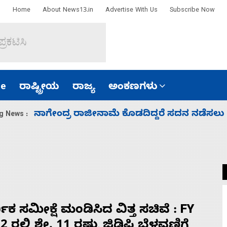
Home
About News13.in
Advertise With Us
Subscribe Now
e
ರಾಷ್ಟ್ರೀಯ
ರಾಜ್ಯ
ಅಂಕಣಗಳು
ಸಚಿವ ಸಂಪುಟ ವಿಸ್ತರಣೆ ಮಾಡಿದ್ದು ಹಣಬಲ ಮತ್ತು 
g News :
ಥಿಕ ಸಮೀಕ್ಷೆ ಮಂಡಿಸಿದ ವಿತ್ತ ಸಚಿವೆ : FY
2 ರಲ್ಲಿ ಶೇ. 11 ರಷ್ಟು ಜಿಡಿಪಿ ಬೆಳವಣಿಗೆ