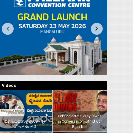
Videos
Lets celebrate Vijay Diwas
ವಿಶ್ವಗುರುವಾಗುತ್ತ ಭಾರತ – ಶ್ರೀ
in Conversation with Lt Cdr
ಸುನೀಲ್‌ ಕುಲಕರ್ಣಿ
Bijay Nair