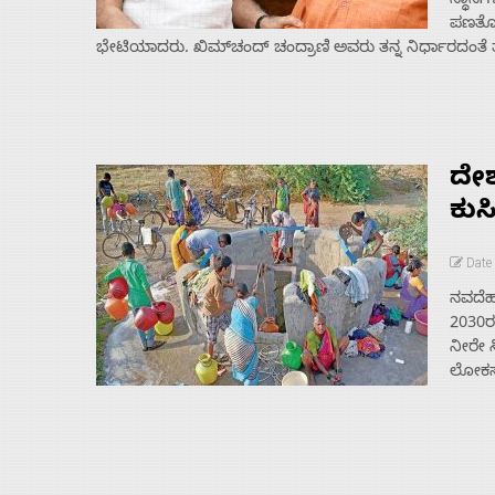
ಸ್ಥಾನಗ
ಪಣತೊಟ್
ಭೇಟಿಯಾದರು. ಖಿಮ್‌ಚಂದ್‌ ಚಂದ್ರಾಣಿ ಅವರು ತನ್ನ ನಿರ್ಧಾರದಂತೆ
ದೇಶ
ಕುಸಿ
Date 
ನವದೆಹಲ
2030ರ
ನೀರೇ ಸ
ಲೋಕಸಭೆ