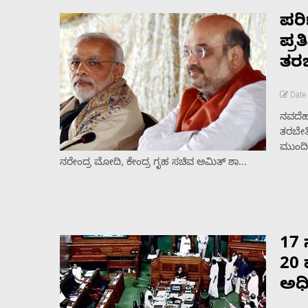
s
ಪರ
ಪ್ರ
ತರಬ
Contact
Date
Us
ನವದೆಹಲ
ತರಬೇತ
ಮುಂದಿನ
ನರೇಂದ್ರ ಮೋದಿ, ಕೇಂದ್ರ ಗೃಹ ಸಚಿವ ಅಮಿತ್ ಶಾ...
17
20 
ಅಧ