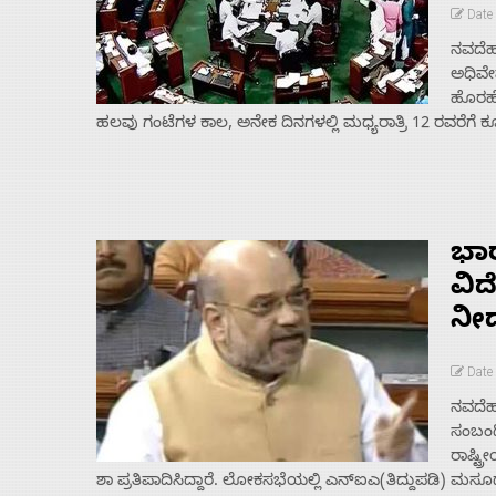
Date 
ನವದೆಹ
ಅಧಿವೇ
ಹೊರಹೊ
ಹಲವು ಗಂಟೆಗಳ ಕಾಲ, ಅನೇಕ ದಿನಗಳಲ್ಲಿ ಮಧ್ಯರಾತ್ರಿ 12 ರವರೆಗೆ ಕ
ಭಾರ
ವಿದ
ನೀಡ
Date 
ನವದೆಹಲ
ಸಂಬಂಧ
ರಾಷ್ಟ್
ಶಾ ಪ್ರತಿಪಾದಿಸಿದ್ದಾರೆ. ಲೋಕಸಭೆಯಲ್ಲಿ ಎನ್­ಐಎ(ತಿದ್ದುಪಡಿ) ಮಸೂ