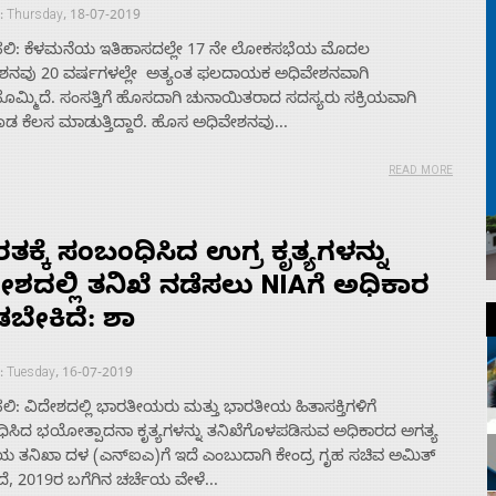
: Thursday, 18-07-2019
ಲಿ: ಕೆಳಮನೆಯ ಇತಿಹಾಸದಲ್ಲೇ 17 ನೇ ಲೋಕಸಭೆಯ ಮೊದಲ
ಶನವು 20 ವರ್ಷಗಳಲ್ಲೇ ಅತ್ಯಂತ ಫಲದಾಯಕ ಅಧಿವೇಶನವಾಗಿ
ಮ್ಮಿದೆ. ಸಂಸತ್ತಿಗೆ ಹೊಸದಾಗಿ ಚುನಾಯಿತರಾದ ಸದಸ್ಯರು ಸಕ್ರಿಯವಾಗಿ
ೂಡ ಕೆಲಸ ಮಾಡುತ್ತಿದ್ದಾರೆ. ಹೊಸ ಅಧಿವೇಶನವು...
READ MORE
ತಕ್ಕೆ ಸಂಬಂಧಿಸಿದ ಉಗ್ರ ಕೃತ್ಯಗಳನ್ನು
ೇಶದಲ್ಲಿ ತನಿಖೆ ನಡೆಸಲು NIAಗೆ ಅಧಿಕಾರ
ಬೇಕಿದೆ: ಶಾ
: Tuesday, 16-07-2019
ಿ: ವಿದೇಶದಲ್ಲಿ ಭಾರತೀಯರು ಮತ್ತು ಭಾರತೀಯ ಹಿತಾಸಕ್ತಿಗಳಿಗೆ
ಿಸಿದ ಭಯೋತ್ಪಾದನಾ ಕೃತ್ಯಗಳನ್ನು ತನಿಖೆಗೊಳಪಡಿಸುವ ಅಧಿಕಾರದ ಅಗತ್ಯ
ರೀಯ ತನಿಖಾ ದಳ (ಎನ್­ಐಎ)ಗೆ ಇದೆ ಎಂಬುದಾಗಿ ಕೇಂದ್ರ ಗೃಹ ಸಚಿವ ಅಮಿತ್
ದೆ, 2019ರ ಬಗೆಗಿನ ಚರ್ಚೆಯ ವೇಳೆ...