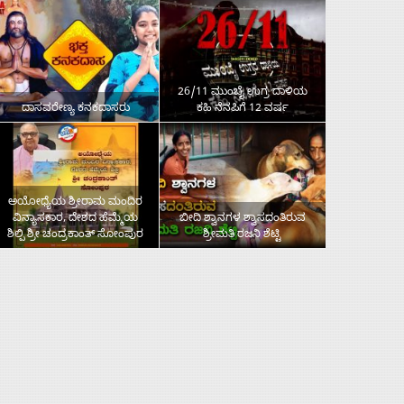
26/11 ಮುಂಬೈ ಉಗ್ರ ದಾಳಿಯ
ದಾಸವರೇಣ್ಯ ಕನಕದಾಸರು
ಕಹಿ ನೆನಪಿಗೆ 12 ವರ್ಷ
ಅಯೋಧ್ಯೆಯ ಶ್ರೀರಾಮ ಮಂದಿರ
ವಿನ್ಯಾಸಕಾರ, ದೇಶದ ಹೆಮ್ಮೆಯ
ಬೀದಿ ಶ್ವಾನಗಳ ಶ್ವಾಸದಂತಿರುವ
ಶಿಲ್ಪಿ ಶ್ರೀ ಚಂದ್ರಕಾಂತ್‌ ಸೋಂಪುರ
ಶ್ರೀಮತಿ ರಜನಿ ಶೆಟ್ಟಿ