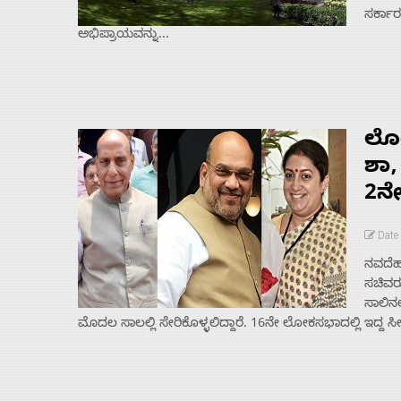
ಸರ್ಕಾ
ಅಭಿಪ್ರಾಯವನ್ನು...
ಲೋ
Home
ಶಾ,
2ನ
About
Date 
Us
ನವದೆಹಲ
ಸಚಿವರ
ಸಾಲಿನಲ
Advertise
ಮೊದಲ ಸಾಲಲ್ಲಿ ಸೇರಿಕೊಳ್ಳಲಿದ್ದಾರೆ. 16ನೇ ಲೋಕಸಭಾದಲ್ಲಿ ಇದ್ದ ಸೀಟ
With