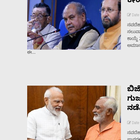
ಕೇಂ
Date 
ನವದೆಹಲ
ಸಲುವಾಗ
ಕಾಯ್ದೆ
ಅಮಾನು
ಈ...
ಬಿಜ
ಗುಜ
ನಡೆ
Date 
ನವದೆಹ