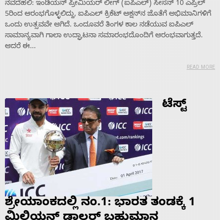
ನವದೆಹಲಿ: ಇಂಡಿಯನ್ ಪ್ರೀಮಿಯರ್ ಲೀಗ್ (ಐಪಿಎಲ್) ಸೀಸನ್ 10 ಎಪ್ರಿಲ್
5ರಿಂದ ಆರಂಭಗೊಳ್ಳಲಿದ್ದು, ಐಪಿಎಲ್ ಕ್ರಿಕೆಟ್ ಆಕ್ಷನ್‌ನ ಜೊತೆಗೆ ಅಭಿಮಾನಿಗಳಿಗೆ
ಒಂದು ಉತ್ಸವವೇ ಆಗಿದೆ. ಒಂದೂವರೆ ತಿಂಗಳ ಕಾಲ ನಡೆಯುವ ಐಪಿಎಲ್
ಸಾಮಾನ್ಯವಾಗಿ ಗಾಲಾ ಉದ್ಘಾಟನಾ ಸಮಾರಂಭದೊಂದಿಗೆ ಆರಂಭವಾಗುತ್ತದೆ.
ಆದರೆ ಈ...
READ MORE
ಟೆಸ್ಟ್
ಶ್ರೇಯಾಂಕದಲ್ಲಿ ನಂ.1: ಭಾರತ ತಂಡಕ್ಕೆ 1
ಮಿಲಿಯನ್ ಡಾಲರ್ ಬಹುಮಾನ