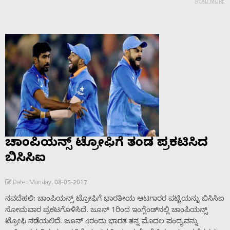
READ MORE
ಚಾಂಪಿಯನ್ಸ್ ಟ್ರೋಫಿಗೆ ತಂಡ ಪ್ರಕಟಿಸಿದ
ಬಿಸಿಸಿಐ
Date : Monday, 08-05-2017
ನವದೆಹಲಿ: ಚಾಂಪಿಯನ್ಸ್ ಟ್ರೋಫಿಗೆ ಭಾರತೀಯ ಆಟಗಾರರ ಪಟ್ಟಿಯನ್ನು ಬಿಸಿಸಿಐ
ಸೋಮವಾರ ಪ್ರಕಟಗೊಳಿಸಿದೆ. ಜೂನ್ 1ರಿಂದ ಇಂಗ್ಲೆಂಡ್‌ನಲ್ಲಿ ಚಾಂಪಿಯನ್ಸ್
ಟ್ರೋಫಿ ನಡೆಯಲಿದೆ. ಜೂನ್ 4ರಂದು ಭಾರತ ತನ್ನ ಮೊದಲ ಪಂದ್ಯವನ್ನು