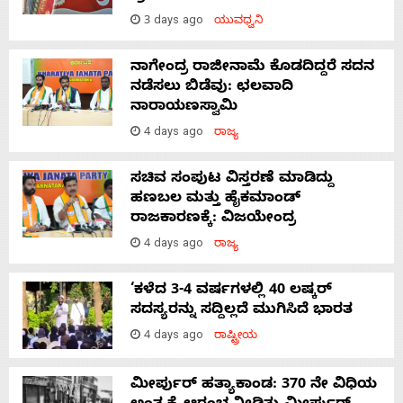
3 days ago
ಯುವಧ್ವನಿ
ನಾಗೇಂದ್ರ ರಾಜೀನಾಮೆ ಕೊಡದಿದ್ದರೆ ಸದನ
ನಡೆಸಲು ಬಿಡೆವು: ಛಲವಾದಿ
ನಾರಾಯಣಸ್ವಾಮಿ
4 days ago
ರಾಜ್ಯ
ಸಚಿವ ಸಂಪುಟ ವಿಸ್ತರಣೆ ಮಾಡಿದ್ದು
ಹಣಬಲ ಮತ್ತು ಹೈಕಮಾಂಡ್
ರಾಜಕಾರಣಕ್ಕೆ: ವಿಜಯೇಂದ್ರ
4 days ago
ರಾಜ್ಯ
‘ಕಳೆದ 3-4 ವರ್ಷಗಳಲ್ಲಿ 40 ಲಷ್ಕರ್
ಸದಸ್ಯರನ್ನು ಸದ್ದಿಲ್ಲದೆ ಮುಗಿಸಿದೆ ಭಾರತ
4 days ago
ರಾಷ್ಟ್ರೀಯ
ಮೀರ್ಪುರ್ ಹತ್ಯಾಕಾಂಡ: 370 ನೇ ವಿಧಿಯ