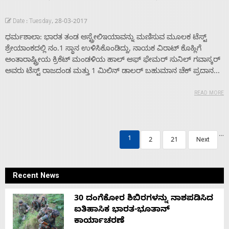
Date : Tuesday, 28-03-2017
ಧರ್ಮಶಾಲಾ: ಭಾರತ ತಂಡ ಆಸ್ಟ್ರೇಲಿಇಯಾವನ್ನು ಮಣಿಸುವ ಮೂಲಕ ಟೆಸ್ಟ್
ಶ್ರೇಯಾಂಕದಲ್ಲಿ ನಂ.1 ಸ್ಥಾನ ಉಳಿಸಿಕೊಂಡಿದ್ದು, ನಾಯಕ ವಿರಾಟ್ ಕೊಹ್ಲಿಗೆ
ಅಂತಾರಾಷ್ಟ್ರೀಯ ಕ್ರಿಕೆಟ್ ಮಂಡಳಿಯ ಹಾಲ್ ಆಫ್ ಫೇಮರ್ ಸುನಿಲ್ ಗವಾಸ್ಕರ್
ಅವರು ಟೆಸ್ಟ್ ರಾಜದಂಡ ಮತ್ತು 1 ಮಿಲಿನ್ ಡಾಲರ್ ಬಹುಮಾನ ಚೆಕ್ ಪ್ರದಾನ...
READ MORE
…
1
2
21
Next
Recent News
30 ದಂಗೆಕೋರ ಶಿಬಿರಗಳನ್ನು ನಾಶಪಡಿಸಿದ
ಐತಿಹಾಸಿಕ ಭಾರತ-ಭೂತಾನ್
ಕಾರ್ಯಾಚರಣೆ