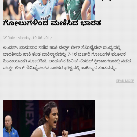
ಗೋಲುಗಳಿಂದ ಮಣಿಸಿದ ಭಾರತ
Date : Monday, 19-06-2017
ಲಂಡನ್: ಭಾನುವಾರ ನಡೆದ ಹಾಕಿ ವರ್ಲ್ಡ್ ಲೀಗ್ ಸೆಮಿಫೈನಲ್ ಪಂದ್ಯದಲ್ಲಿ
ಭಾರತೀಯ ಹಾಕಿ ತಂಡ ಪಾಕಿಸ್ಥಾನವನ್ನು 7-1ರ ಭರ್ಜರಿ ಗೋಲುಗಳ ಮೂಲಕ
ಹೀನಾಯವಾಗಿ ಸೋಲಿಸಿದೆ. ಲಂಡನ್‌ನ ಟೆನಿಸ್ ಸೆಂಟರ್ ಕ್ರೀಡಾಂಗಣದಲ್ಲಿ ನಡೆದ
ವರ್ಲ್ಡ್ ಲೀಗ್ ಸೆಮಿಫೈನಲ್‌ನ ಎಂಟರ ಘಟ್ಟದಲ್ಲಿ ಪಾಕಿಸ್ಥಾನ ತಂಡವನ್ನು...
READ MORE