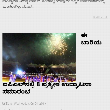
ಪಾಕಿಸ್ಥಾನದ ವಿರುದ್ಧ ಆಡಲಿದೆ. ತಂಡದಲ್ಲಿ ಯಾವುದೇ ಹೆಚ್ಚಿನ ಬದಲಾವಣೆಗಳನ್ನು
ಮಾಡಲಾಗಿಲ್ಲ. ಭುಜದ...
READ MORE
ಈ
ಬಾರಿಯ
ಐಪಿಎಲ್‌ನಲ್ಲಿ 8 ಪ್ರತ್ಯೇಕ ಉದ್ಘಾಟನಾ
ಸಮಾರಂಭ
Date : Wednesday, 05-04-2017