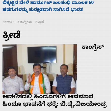
ನಾಗೇಂದ್ರ ರಾಜೀನಾಮೆ ಕೊಡದಿದ್ದರೆ ಸದನ ನಡೆಸಲು
ಸ
ಬಿಡೆವು: ಛಲವಾದಿ ನಾರಾಯಣಸ್ವಾಮಿ
ಹ
News13
ಸುದ್ದಿಗಳು
ಕ್ರೀಡೆ
>
>
ಕ್ರೀಡೆ
ಕಾಂಗ್ರೆಸ್
ಆಡಳಿತದಲ್ಲಿ ಹಿಂದೂಗಳಿಗೆ ಅಪಮಾನ,
ಹಿಂದೂ ಭಾವನೆಗೆ ಧಕ್ಕೆ: ಬಿ.ವೈ.ವಿಜಯೇಂದ್ರ