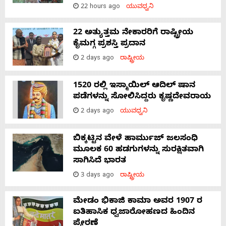
22 hours ago
ಯುವಧ್ವನಿ
22 ಅತ್ಯುತ್ತಮ ನೇಕಾರರಿಗೆ ರಾಷ್ಟ್ರೀಯ
ಕೈಮಗ್ಗ ಪ್ರಶಸ್ತಿ ಪ್ರದಾನ
2 days ago
ರಾಷ್ಟ್ರೀಯ
1520 ರಲ್ಲಿ ಇಸ್ಮಾಯಿಲ್ ಆದಿಲ್ ಷಾನ
ಪಡೆಗಳನ್ನು ಸೋಲಿಸಿದ್ದರು ಕೃಷ್ಣದೇವರಾಯ
2 days ago
ಯುವಧ್ವನಿ
ಬಿಕ್ಕಟ್ಟಿನ ವೇಳೆ ಹಾರ್ಮುಜ್ ಜಲಸಂಧಿ
ಮೂಲಕ 60 ಹಡಗುಗಳನ್ನು ಸುರಕ್ಷಿತವಾಗಿ
ಸಾಗಿಸಿದೆ ಭಾರತ
3 days ago
ರಾಷ್ಟ್ರೀಯ
ಮೇಡಂ ಭಿಕಾಜಿ ಕಾಮಾ ಅವರ 1907 ರ
ಐತಿಹಾಸಿಕ ಧ್ವಜಾರೋಹಣದ ಹಿಂದಿನ
ಪ್ರೇರಣೆ