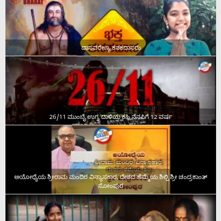
ದಾಸವರೇಣ್ಯ ಕನಕದಾಸರು
26/11 ಮುಂಬೈ ಉಗ್ರ ದಾಳಿಯ ಕಹಿ ನೆನಪಿಗೆ 12 ವರ್ಷ
ಅಯೋಧ್ಯೆಯ ಶ್ರೀರಾಮ ಮಂದಿರ ವಿನ್ಯಾಸಕಾರ, ದೇಶದ ಹೆಮ್ಮೆಯ ಶಿಲ್ಪಿ ಶ್ರೀ ಚಂದ್ರಕಾಂತ್‌
ಸೋಂಪುರ