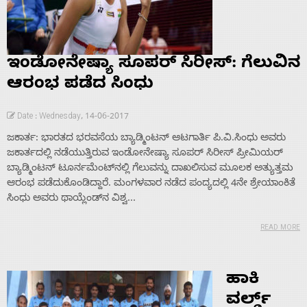
Home
About
ಇಂಡೋನೇಷ್ಯಾ ಸೂಪರ್ ಸಿರೀಸ್: ಗೆಲುವಿನ
Us
ಆರಂಭ ಪಡೆದ ಸಿಂಧು
Date : Wednesday, 14-06-2017
Advertise
ಜಕಾರ್ತ: ಭಾರತದ ಭರವಸೆಯ ಬ್ಯಾಡ್ಮಿಂಟನ್ ಆಟಗಾರ್ತಿ ಪಿ.ವಿ.ಸಿಂಧು ಅವರು
ಜಕಾರ್ತದಲ್ಲಿ ನಡೆಯುತ್ತಿರುವ ಇಂಡೋನೇಷ್ಯಾ ಸೂಪರ್ ಸಿರೀಸ್ ಪ್ರೀಮಿಯರ್
With
ಬ್ಯಾಡ್ಮಿಂಟನ್ ಟೂರ್ನಮೆಂಟ್‌ನಲ್ಲಿ ಗೆಲುವನ್ನು ದಾಖಲಿಸುವ ಮೂಲಕ ಅತ್ಯುತ್ತಮ
ಆರಂಭ ಪಡೆದುಕೊಂಡಿದ್ದಾರೆ. ಮಂಗಳವಾರ ನಡೆದ ಪಂದ್ಯದಲ್ಲಿ 4ನೇ ಶ್ರೇಯಾಂಕಿತೆ
ಸಿಂಧು ಅವರು ಥಾಯ್ಲೆಂಡ್‌ನ ವಿಶ್ವ...
s
READ MORE
Contact
ಹಾಕಿ
Us
ವರ್ಲ್ಡ್