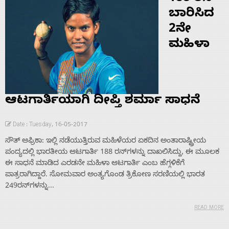
ಬಾರಿಸಿದ
2ನೇ
ಮಹಿಳಾ
ಆಟಗಾರ್ತಿಯಾಗಿ ದೀಪ್ತಿ ಶರ್ಮಾ ಸಾಧನೆ
Date : Tuesday, 16-05-2017
ಸೌತ್ ಆಫ್ರಿಕಾ: ಇಲ್ಲಿ ನಡೆಯುತ್ತಿರುವ ಮಹಿಳೆಯರ ಏಕದಿನ ಅಂತಾರಾಷ್ಟ್ರೀಯ
ಪಂದ್ಯದಲ್ಲಿ ಭಾರತೀಯ ಆಟಗಾರ್ತಿ 188 ರನ್‌ಗಳನ್ನು ದಾಖಲಿಸಿದ್ದು, ಈ ಮೂಲಕ
ಈ ಸಾಧನೆ ಮಾಡಿದ ಎರಡನೇ ಮಹಿಳಾ ಆಟಗಾರ್ತಿ ಎಂಬ ಹೆಗ್ಗಳಿಕೆಗೆ
ಪಾತ್ರರಾಗಿದ್ದಾರೆ. ಸೋಮವಾರ ಅಂತ್ಯಗೊಂಡ ತ್ರಿಕೋಣ ಸರಣಿಯಲ್ಲಿ ಭಾರತ
249ರನ್‌ಗಳನ್ನು...
READ MORE