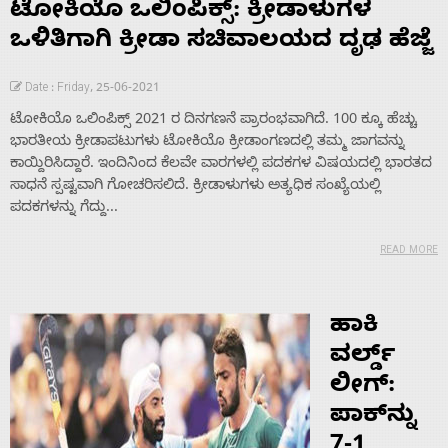
ಟೋಕಿಯೊ ಒಲಿಂಪಿಕ್ಸ್: ಕ್ರೀಡಾಳುಗಳ
ಒಳಿತಿಗಾಗಿ ಕ್ರೀಡಾ ಸಚಿವಾಲಯದ ದೃಢ ಹೆಜ್ಜೆ
Date : Friday, 25-06-2021
ಟೋಕಿಯೊ ಒಲಿಂಪಿಕ್ಸ್ 2021 ರ ದಿನಗಣನೆ ಪ್ರಾರಂಭವಾಗಿದೆ. 100 ಕ್ಕೂ ಹೆಚ್ಚು
ಭಾರತೀಯ ಕ್ರೀಡಾಪಟುಗಳು ಟೋಕಿಯೊ ಕ್ರೀಡಾಂಗಣದಲ್ಲಿ ತಮ್ಮ ಜಾಗವನ್ನು
ಕಾಯ್ದಿರಿಸಿದ್ದಾರೆ. ಇಂದಿನಿಂದ ಕೆಲವೇ ವಾರಗಳಲ್ಲಿ ಪದಕಗಳ ವಿಷಯದಲ್ಲಿ ಭಾರತದ
ಸಾಧನೆ ಸ್ಪಷ್ಟವಾಗಿ ಗೋಚರಿಸಲಿದೆ. ಕ್ರೀಡಾಳುಗಳು ಅತ್ಯಧಿಕ ಸಂಖ್ಯೆಯಲ್ಲಿ
ಪದಕಗಳನ್ನು ಗೆದ್ದು...
READ MORE
ಹಾಕಿ
ವರ್ಲ್ಡ್
ಲೀಗ್:
ಪಾಕ್‌ನ್ನು
7-1