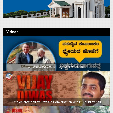
Videos
ವಿಶ್ವಗುರುವಾಗುತ್ತ ಭಾರತ – ಶ್ರೀ ಸುನೀಲ್‌ ಕುಲಕರ್ಣಿ
Lets celebrate Vijay Diwas in Conversation with Lt Cdr Bijay Nair