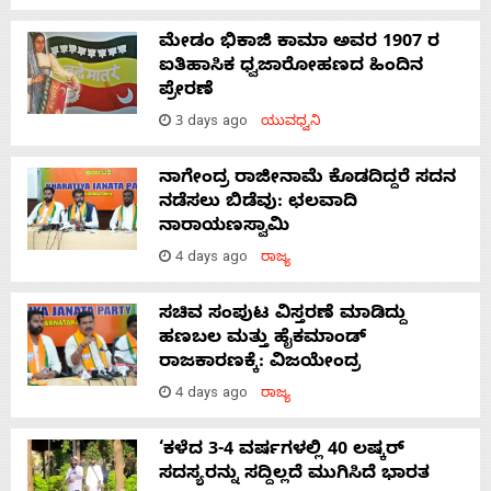
ಮೇಡಂ ಭಿಕಾಜಿ ಕಾಮಾ ಅವರ 1907 ರ
ಐತಿಹಾಸಿಕ ಧ್ವಜಾರೋಹಣದ ಹಿಂದಿನ
ಪ್ರೇರಣೆ
3 days ago
ಯುವಧ್ವನಿ
ನಾಗೇಂದ್ರ ರಾಜೀನಾಮೆ ಕೊಡದಿದ್ದರೆ ಸದನ
ನಡೆಸಲು ಬಿಡೆವು: ಛಲವಾದಿ
ನಾರಾಯಣಸ್ವಾಮಿ
4 days ago
ರಾಜ್ಯ
ಸಚಿವ ಸಂಪುಟ ವಿಸ್ತರಣೆ ಮಾಡಿದ್ದು
ಹಣಬಲ ಮತ್ತು ಹೈಕಮಾಂಡ್
ರಾಜಕಾರಣಕ್ಕೆ: ವಿಜಯೇಂದ್ರ
4 days ago
ರಾಜ್ಯ
‘ಕಳೆದ 3-4 ವರ್ಷಗಳಲ್ಲಿ 40 ಲಷ್ಕರ್
ಸದಸ್ಯರನ್ನು ಸದ್ದಿಲ್ಲದೆ ಮುಗಿಸಿದೆ ಭಾರತ