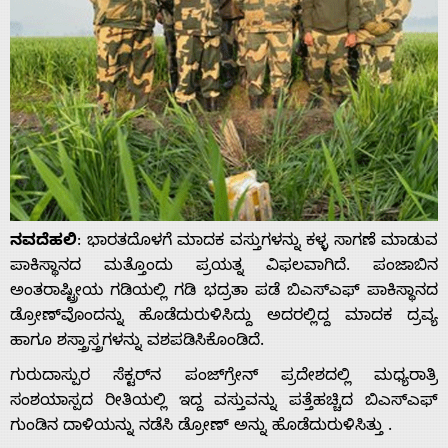
ನವದೆಹಲಿ
: ಭಾರತದೊಳಗೆ ಮಾದಕ ವಸ್ತುಗಳನ್ನು ಕಳ್ಳ ಸಾಗಣೆ ಮಾಡುವ
ಪಾಕಿಸ್ಥಾನದ ಮತ್ತೊಂದು ಪ್ರಯತ್ನ ವಿಫಲವಾಗಿದೆ. ಪಂಜಾಬಿನ
ಅಂತರಾಷ್ಟ್ರೀಯ ಗಡಿಯಲ್ಲಿ ಗಡಿ ಭದ್ರತಾ ಪಡೆ ಬಿಎಸ್‌‍‍ಎಫ್ ಪಾಕಿಸ್ಥಾನದ
ಡ್ರೋಣ್‌ವೊಂದನ್ನು ಹೊಡೆದುರುಳಿಸಿದ್ದು ಅದರಲ್ಲಿದ್ದ ಮಾದಕ ದ್ರವ್ಯ
ಹಾಗೂ ಶಸ್ತ್ರಾಸ್ತ್ರಗಳನ್ನು ವಶಪಡಿಸಿಕೊಂಡಿದೆ.
ಗುರುದಾಸ್ಪುರ ಸೆಕ್ಟರ್‌ನ ಪಂಜ್‌ಗ್ರೇನ್ ಪ್ರದೇಶದಲ್ಲಿ ಮಧ್ಯರಾತ್ರಿ
ಸಂಶಯಾಸ್ಪದ ರೀತಿಯಲ್ಲಿ ಇದ್ದ ವಸ್ತುವನ್ನು ಪತ್ತೆಹಚ್ಚಿದ ಬಿಎಸ್‌‍‍ಎಫ್
ಗುಂಡಿನ ದಾಳಿಯನ್ನು ನಡೆಸಿ ಡ್ರೋಣ್‌ ಅನ್ನು ಹೊಡೆದುರುಳಿಸಿತ್ತು .