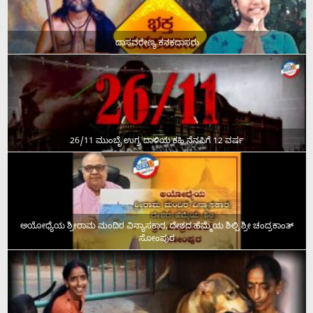
ದಾಸವರೇಣ್ಯ ಕನಕದಾಸರು
26/11 ಮುಂಬೈ ಉಗ್ರ ದಾಳಿಯ ಕಹಿ ನೆನಪಿಗೆ 12 ವರ್ಷ
ಅಯೋಧ್ಯೆಯ ಶ್ರೀರಾಮ ಮಂದಿರ ವಿನ್ಯಾಸಕಾರ, ದೇಶದ ಹೆಮ್ಮೆಯ ಶಿಲ್ಪಿ ಶ್ರೀ ಚಂದ್ರಕಾಂತ್‌
ಸೋಂಪುರ