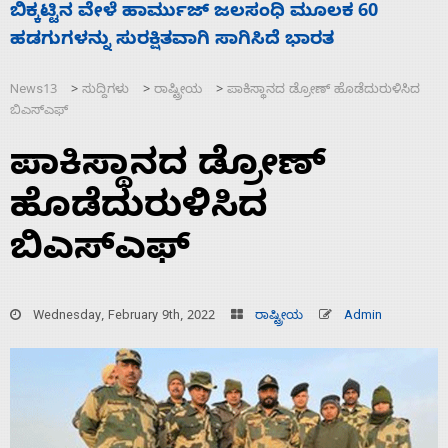
ನಾಗೇಂದ್ರ ರಾಜೀನಾಮೆ ಕೊಡದಿದ್ದರೆ ಸದನ ನಡೆಸಲು
ಸ
ಬಿಡೆವು: ಛಲವಾದಿ ನಾರಾಯಣಸ್ವಾಮಿ
ಹ
News13
ಸುದ್ದಿಗಳು
ರಾಷ್ಟ್ರೀಯ
ಪಾಕಿಸ್ಥಾನದ ಡ್ರೋಣ್‌ ಹೊಡೆದುರುಳಿಸಿದ
>
>
>
ಬಿಎಸ್‌‍‍ಎಫ್
ಪಾಕಿಸ್ಥಾನದ ಡ್ರೋಣ್‌
ಹೊಡೆದುರುಳಿಸಿದ
ಬಿಎಸ್‌‍‍ಎಫ್
Wednesday, February 9th, 2022
ರಾಷ್ಟ್ರೀಯ
Admin