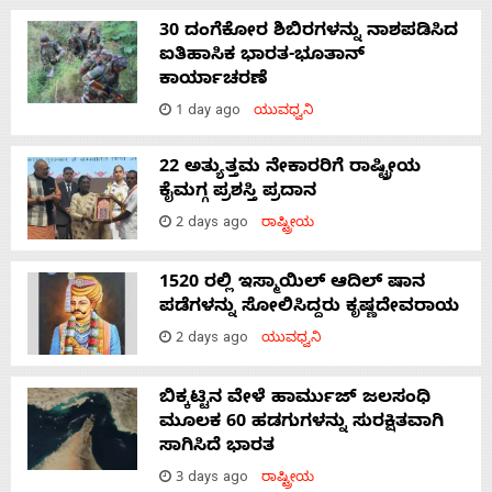
30 ದಂಗೆಕೋರ ಶಿಬಿರಗಳನ್ನು ನಾಶಪಡಿಸಿದ
ಐತಿಹಾಸಿಕ ಭಾರತ-ಭೂತಾನ್
ಕಾರ್ಯಾಚರಣೆ
1 day ago
ಯುವಧ್ವನಿ
22 ಅತ್ಯುತ್ತಮ ನೇಕಾರರಿಗೆ ರಾಷ್ಟ್ರೀಯ
ಕೈಮಗ್ಗ ಪ್ರಶಸ್ತಿ ಪ್ರದಾನ
2 days ago
ರಾಷ್ಟ್ರೀಯ
1520 ರಲ್ಲಿ ಇಸ್ಮಾಯಿಲ್ ಆದಿಲ್ ಷಾನ
ಪಡೆಗಳನ್ನು ಸೋಲಿಸಿದ್ದರು ಕೃಷ್ಣದೇವರಾಯ
2 days ago
ಯುವಧ್ವನಿ
ಬಿಕ್ಕಟ್ಟಿನ ವೇಳೆ ಹಾರ್ಮುಜ್ ಜಲಸಂಧಿ
ಮೂಲಕ 60 ಹಡಗುಗಳನ್ನು ಸುರಕ್ಷಿತವಾಗಿ
ಸಾಗಿಸಿದೆ ಭಾರತ
3 days ago
ರಾಷ್ಟ್ರೀಯ