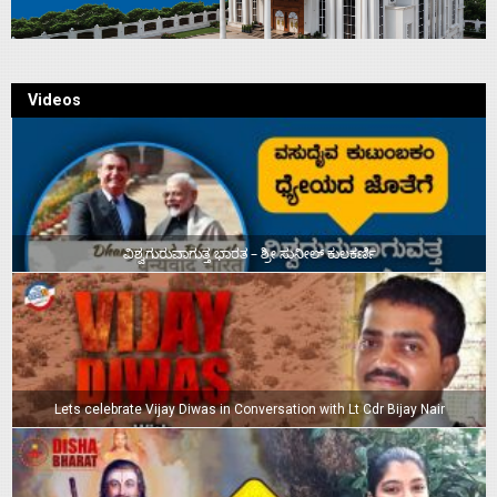
Videos
ವಿಶ್ವಗುರುವಾಗುತ್ತ ಭಾರತ – ಶ್ರೀ ಸುನೀಲ್‌ ಕುಲಕರ್ಣಿ
Lets celebrate Vijay Diwas in Conversation with Lt Cdr Bijay Nair