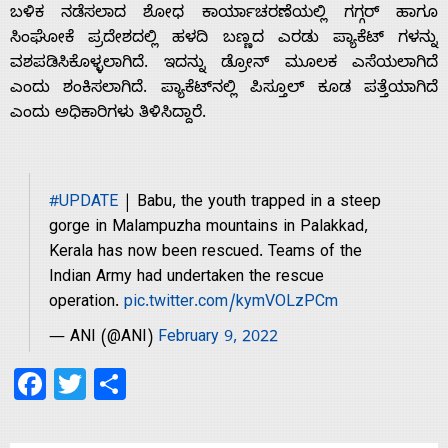
ಬಳಿಕ ನಡೆಸಲಾದ ಶೋಧ ಕಾರ್ಯಾಚರಣೆಯಲ್ಲಿ ಗಗ್ಗರ್‌ ಹಾಗೂ
ಸಿಂಘೋಕೆ ಪ್ರದೇಶದಲ್ಲಿ ಹಳದಿ ಬಣ್ಣದ ಎರಡು ಪ್ಯಾಕೆಟ್ ಗಳನ್ನು
ವಶಪಡಿಸಿಕೊಳ್ಳಲಾಗಿದೆ. ಇದನ್ನು ಡ್ರೋನ್ ಮೂಲಕ ಎಸೆಯಲಾಗಿದೆ
ಎಂದು ಶಂಕಿಸಲಾಗಿದೆ. ಪ್ಯಾಕೆಟ್‌ನಲ್ಲಿ ಪಿಸ್ತೂಲ್ ಕೂಡ ಪತ್ತೆಯಾಗಿದೆ
Home
ಎಂದು ಅಧಿಕಾರಿಗಳು ತಿಳಿಸಿದ್ದಾರೆ.
About
#UPDATE
| Babu, the youth trapped in a steep
Us
gorge in Malampuzha mountains in Palakkad,
Kerala has now been rescued. Teams of the
Indian Army had undertaken the rescue
Advertise
operation.
pic.twitter.com/kymVOLzPCm
— ANI (@ANI)
February 9, 2022
With
Facebook
Twitter
Share
s