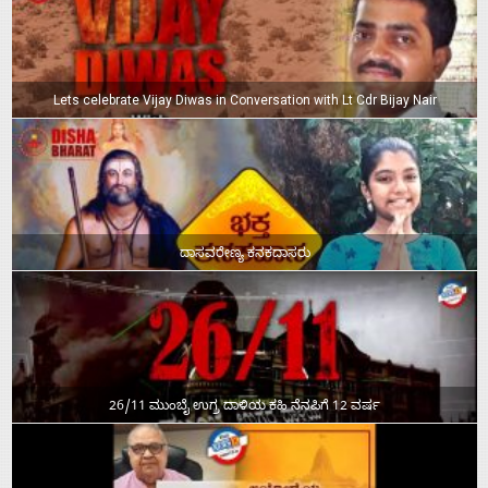
Lets celebrate Vijay Diwas in Conversation with Lt Cdr Bijay Nair
ದಾಸವರೇಣ್ಯ ಕನಕದಾಸರು
26/11 ಮುಂಬೈ ಉಗ್ರ ದಾಳಿಯ ಕಹಿ ನೆನಪಿಗೆ 12 ವರ್ಷ