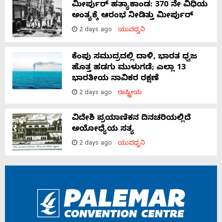
ಮೀರ್ಪುರ್ ಹತ್ಯಾಕಾಂಡ: 370 ನೇ ವಿಧಿಯ
ಅಂತ್ಯಕ್ಕೆ ಆರಂಭ ನೀಡಿತ್ತು ಮೀರ್ಪುರ್
2 days ago
ಯುವಧ್ವನಿ
ಕೆಂಪು ಸಮುದ್ರದಲ್ಲಿ ದಾಳಿ, ಭಾರತ ಧ್ವಜ
ಹೊತ್ತ ಹಡಗು ಮುಳುಗಡೆ; ಎಲ್ಲಾ 13
ಭಾರತೀಯ ನಾವಿಕರ ರಕ್ಷಣೆ
2 days ago
ರಾಷ್ಟ್ರೀಯ
ವಿದೇಶಿ ಪ್ರಯಾಣಿಕನ ದಿನಚರಿಯಲ್ಲಿದೆ
ಅಯೋಧ್ಯೆಯ ಸತ್ಯ
2 days ago
ಯುವಧ್ವನಿ