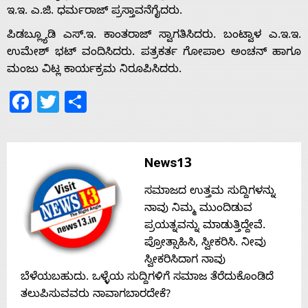
ಇ.ಇ. ಎ.ಜಿ. ಧರ್ಮರಾಜ್ ಪ್ರಸ್ತಾವನೆಗೈದರು.
ಪಿಡಬ್ಲ್ಯೂಡಿ ಎಸ್.ಇ. ಕಾಂತರಾಜ್ ಸ್ವಾಗತಿಸಿದರು. ಬಂಟ್ವಾಳ ಎ.ಇ.ಇ.
ಉಮೇಶ್ ಭಟ್ ವಂದಿಸಿದರು. ಪತ್ರಕರ್ತ ಗೋಪಾಲ ಅಂಚನ್ ಹಾಗೂ
ಮಂಜು ವಿಟ್ಲ ಕಾರ್ಯಕ್ರಮ ನಿರೂಪಿಸಿದರು.
Facebook
Twitter
Share
News13
ಸಮಾಜದ ಉತ್ತಮ ಸುದ್ದಿಗಳನ್ನು
ನಾವು ನಿಮ್ಮ ಮುಂದಿಡುವ
ಪ್ರಯತ್ನವನ್ನು ಮಾಡುತ್ತಿದ್ದೇವೆ.
ಪ್ರೋತ್ಸಾಹಿಸಿ, ಸ್ವೀಕರಿಸಿ. ನೀವು
ಸ್ವೀಕರಿಸಿದಾಗ ನಾವು
ಬೆಳೆಯಬಹುದು. ಒಳ್ಳೆಯ ಸುದ್ದಿಗಳಿಗೆ ಸಮಾಜ ತೆರೆದುಕೊಂಡಿದೆ
ತಲುಪಿಸುವವರು ನಾವಾಗಬಾರದೇಕೆ?