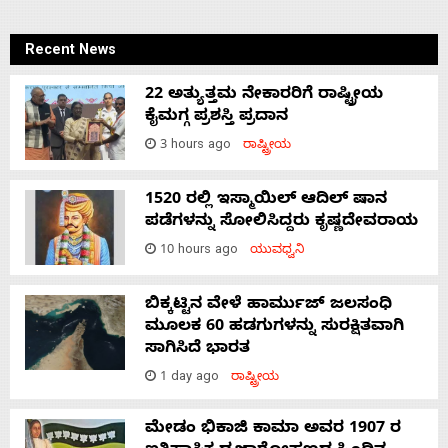
Recent News
22 ಅತ್ಯುತ್ತಮ ನೇಕಾರರಿಗೆ ರಾಷ್ಟ್ರೀಯ
ಕೈಮಗ್ಗ ಪ್ರಶಸ್ತಿ ಪ್ರದಾನ
3 hours ago
ರಾಷ್ಟ್ರೀಯ
1520 ರಲ್ಲಿ ಇಸ್ಮಾಯಿಲ್ ಆದಿಲ್ ಷಾನ
ಪಡೆಗಳನ್ನು ಸೋಲಿಸಿದ್ದರು ಕೃಷ್ಣದೇವರಾಯ
10 hours ago
ಯುವಧ್ವನಿ
ಬಿಕ್ಕಟ್ಟಿನ ವೇಳೆ ಹಾರ್ಮುಜ್ ಜಲಸಂಧಿ
ಮೂಲಕ 60 ಹಡಗುಗಳನ್ನು ಸುರಕ್ಷಿತವಾಗಿ
ಸಾಗಿಸಿದೆ ಭಾರತ
1 day ago
ರಾಷ್ಟ್ರೀಯ
ಮೇಡಂ ಭಿಕಾಜಿ ಕಾಮಾ ಅವರ 1907 ರ