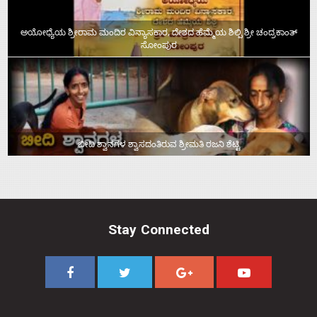
ಅಯೋಧ್ಯೆಯ ಶ್ರೀರಾಮ ಮಂದಿರ ವಿನ್ಯಾಸಕಾರ, ದೇಶದ ಹೆಮ್ಮೆಯ ಶಿಲ್ಪಿ ಶ್ರೀ ಚಂದ್ರಕಾಂತ್‌
ಸೋಂಪುರ
ಬೀದಿ ಶ್ವಾನಗಳ ಶ್ವಾಸದಂತಿರುವ ಶ್ರೀಮತಿ ರಜನಿ ಶೆಟ್ಟಿ
Stay Connected