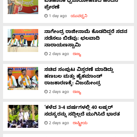
ಐತಿಹಾಸಿಕ ಧ್ವಜಾರೋಹಣದ ಹಿಂದಿನ
ಪ್ರೇರಣೆ
1 day ago
ಯುವಧ್ವನಿ
ನಾಗೇಂದ್ರ ರಾಜೀನಾಮೆ ಕೊಡದಿದ್ದರೆ ಸದನ
ನಡೆಸಲು ಬಿಡೆವು: ಛಲವಾದಿ
ನಾರಾಯಣಸ್ವಾಮಿ
2 days ago
ರಾಜ್ಯ
ಸಚಿವ ಸಂಪುಟ ವಿಸ್ತರಣೆ ಮಾಡಿದ್ದು
ಹಣಬಲ ಮತ್ತು ಹೈಕಮಾಂಡ್
ರಾಜಕಾರಣಕ್ಕೆ: ವಿಜಯೇಂದ್ರ
2 days ago
ರಾಜ್ಯ
‘ಕಳೆದ 3-4 ವರ್ಷಗಳಲ್ಲಿ 40 ಲಷ್ಕರ್
ಸದಸ್ಯರನ್ನು ಸದ್ದಿಲ್ಲದೆ ಮುಗಿಸಿದೆ ಭಾರತ
2 days ago
ರಾಷ್ಟ್ರೀಯ