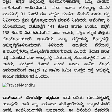
ದಕ್ಷಿಣ ಕನ್ನಡ ಜಿಲ್ಲೆಯಲ್ಲಿ ಕೋಮುಸೌಹಾರ್ದಕ್ಕೆ ಒತ್ತು ನೀಡುವ
ಸಂಕೇತವಾಗಿ ಅಜಿಲಮೊಗರು ದರ್ಗಾ ಹಾಗೂ ಕಡೇಶ್ವಾಲ್ಯ ದೇವಳ
ಸಂಪರ್ಕಕ್ಕೆ 31 ಕೋಟಿ ರೂ. ವೆಚ್ಚದ ಸಂಪರ್ಕ ಸೇತುವೆ ಹಾಗೂ ರಸ್ತೆ
ನಿರ್ಮಿಸಲು ಕ್ರಮ ಕೈಗೊಳ್ಳುವುದಾಗಿ ಭರವಸೆ ನೀಡಿದರು. ಅಪೆಂಡಿಕ್ಸ್ ಸಿ
ಯೋಜನೆಯಲ್ಲಿ ದ.ಕ.ಜಿಲ್ಲೆಗೆ 141 ಕೋಟಿ ಹಾಗೂ ಉಡುಪಿ ಜಿಲ್ಲೆಗೆ
138 ಕೋಟಿ ಬಿಡುಗಡೆಯಾಗಿದೆ ಎಂದ ಅವರು, ದಕ್ಷಿಣ ಕನ್ನಡ ಜಿಲ್ಲೆಯ
ಲೋಕೋಪಯೋಗಿ ಇಲಾಖೆಯ ಎಲ್ಲಾ ರಸ್ತೆಗಳನ್ನು ಶೀಘ್ರದಲ್ಲೇ
ಅಭಿವೃದ್ಧಿಗೊಳಿಸುವುದಾಗಿ ತಿಳಿಸಿದರು. ಆದ್ಯತೆಯ ನೆಲೆಯಲ್ಲಿ
ಜಿ.ಪಂ.ರಸ್ತೆಗಳನ್ನು ಮೇಲ್ದರ್ಜೆಗೇರಿಸಲಾಗುವುದು ಎಂದರು. ಶಿರಾಡಿ ಘಾಟಿ
ರಸ್ತೆ ಮುಂದಿನ ಮೇ ಅಂತ್ಯದಲ್ಲಿ ಪ್ರಯಾಣಕ್ಕೆ ತೆರೆದುಕೊಳ್ಳಲಿದೆ ಎಂದ
Home
ಅವರು, ಸೆಂಟ್ರಲ್ ರೋಡ್ ಫಂಡ್ ಒಂದು ಸಾವಿರ ಕೋಟಿ
ಅನುದಾನದಿಂದ ರಾಜ್ಯದ 12 ಸಾವಿರ ಕಿ.ಮೀ ಉದ್ದದ ರಸ್ತೆ ಅಭಿವೃದ್ಧಿ
ಕಾರ್ಯ ನಡೆಸಲಾಗಿದೆ ಎಂದರು.
About
Us
ಆರ್‌ಐಎಸ್ ದೇಶದಲ್ಲೇ ಪ್ರಥಮ:
ಕಾಮಗಾರಿಯ ಗುಣಮಟ್ಟದಲ್ಲಿ
ಯಾವುದೇ ರಾಜಿ ಇಲ್ಲ. ಸರಕಾರದ ಸುತ್ತೋಲೆಯನ್ನು ಉಲ್ಲಂಘಿಸಿದರೆ
ಅದಕ್ಕೆ ಇಂಜಿನಿಯರ್‌ಗಳೇ ಜವಬ್ದಾರರು. ಈ ದಿಸೆಯಲ್ಲಿ ದೇಶದಲ್ಲೇ