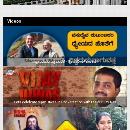
Videos
ವಿಶ್ವಗುರುವಾಗುತ್ತ ಭಾರತ – ಶ್ರೀ ಸುನೀಲ್‌ ಕುಲಕರ್ಣಿ
Lets celebrate Vijay Diwas in Conversation with Lt Cdr Bijay Nair