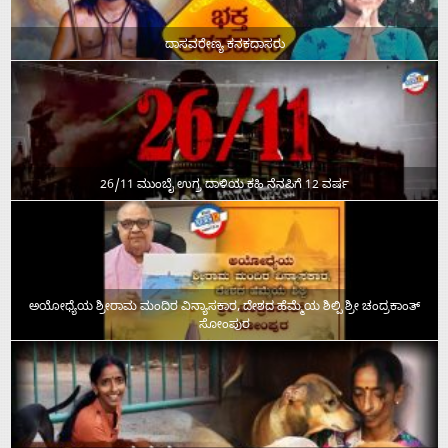
ದಾಸವರೇಣ್ಯ ಕನಕದಾಸರು
26/11 ಮುಂಬೈ ಉಗ್ರ ದಾಳಿಯ ಕಹಿ ನೆನಪಿಗೆ 12 ವರ್ಷ
ಅಯೋಧ್ಯೆಯ ಶ್ರೀರಾಮ ಮಂದಿರ ವಿನ್ಯಾಸಕಾರ, ದೇಶದ ಹೆಮ್ಮೆಯ ಶಿಲ್ಪಿ ಶ್ರೀ ಚಂದ್ರಕಾಂತ್‌
ಸೋಂಪುರ