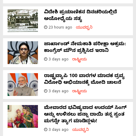
ವಿದೇಶಿ ಪ್ರಯಾಣಿಕನ ದಿನಚರಿಯಲ್ಲಿದೆ
ಅಯೋಧ್ಯೆಯ ಸತ್ಯ
23 hours ago
ಯುವಧ್ವನಿ
ಜಾರ್ಖಾಂಡ್‌ ನೇಮಕಾತಿ ಪರೀಕ್ಷಾ ಅಕ್ರಮ:
ಕಾಂಗ್ರೆಸ್‌ ಮೌನ ಪ್ರಶ್ನಿಸಿದ ಇರಾನಿ
3 days ago
ರಾಷ್ಟ್ರೀಯ
ರಾಷ್ಟ್ರವ್ಯಾಪಿ 100 ವಾರಗಳ ಮಾದಕ ದ್ರವ್ಯ
ವಿರೋಧಿ ಅಭಿಯಾನಕ್ಕೆ ಮೋದಿ ಚಾಲನೆ
3 days ago
ರಾಷ್ಟ್ರೀಯ
ಮೇವಾರದ ಭವಿಷ್ಯವಾದ ಉದಯ್ ಸಿಂಗ್
ಅನ್ನು ಉಳಿಸಲು ಪನ್ನಾ ದಾಯಿ ತನ್ನ ಸ್ವಂತ
ಮಗನ್ನೇ ತ್ಯಾಗ ಮಾಡಿದ್ದಳು!
3 days ago
ಯುವಧ್ವನಿ