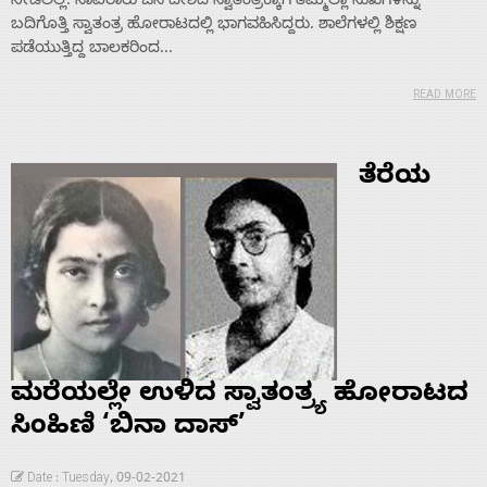
ನೀಡಲಿಲ್ಲ. ಸಾವಿರಾರು ಜನ ದೇಶದ ಸ್ವಾತಂತ್ರಕ್ಕಾಗಿ ತಮ್ಮೆಲ್ಲಾ ಸುಖಗಳನ್ನು
ಬದಿಗೊತ್ತಿ ಸ್ವಾತಂತ್ರ ಹೋರಾಟದಲ್ಲಿ ಭಾಗವಹಿಸಿದ್ದರು. ಶಾಲೆಗಳಲ್ಲಿ ಶಿಕ್ಷಣ
ಪಡೆಯುತ್ತಿದ್ದ ಬಾಲಕರಿಂದ...
READ MORE
ತೆರೆಯ
ಮರೆಯಲ್ಲೇ ಉಳಿದ ಸ್ವಾತಂತ್ರ್ಯ ಹೋರಾಟದ
ಸಿಂಹಿಣಿ ‘ಬಿನಾ ದಾಸ್’
Home
Date : Tuesday, 09-02-2021