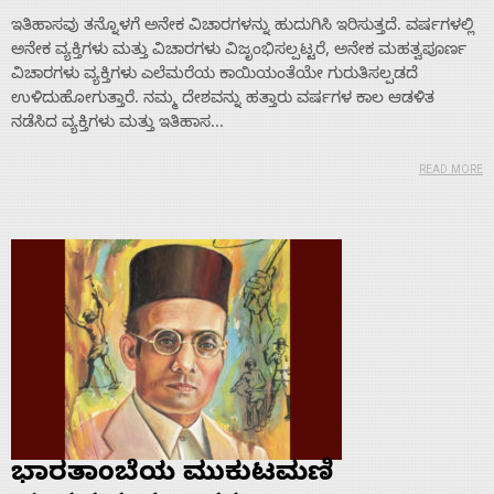
ಇತಿಹಾಸವು ತನ್ನೊಳಗೆ ಅನೇಕ ವಿಚಾರಗಳನ್ನು ಹುದುಗಿಸಿ ಇರಿಸುತ್ತದೆ. ವರ್ಷಗಳಲ್ಲಿ
About
ಅನೇಕ ವ್ಯಕ್ತಿಗಳು ಮತ್ತು ವಿಚಾರಗಳು ವಿಜೃಂಭಿಸಲ್ಪಟ್ಟರೆ, ಅನೇಕ ಮಹತ್ವಪೂರ್ಣ
ವಿಚಾರಗಳು ವ್ಯಕ್ತಿಗಳು ಎಲೆಮರೆಯ ಕಾಯಿಯಂತೆಯೇ ಗುರುತಿಸಲ್ಪಡದೆ
ಉಳಿದುಹೋಗುತ್ತಾರೆ. ನಮ್ಮ ದೇಶವನ್ನು ಹತ್ತಾರು ವರ್ಷಗಳ ಕಾಲ ಆಡಳಿತ
Us
ನಡೆಸಿದ ವ್ಯಕ್ತಿಗಳು ಮತ್ತು ಇತಿಹಾಸ...
READ MORE
Advertise
With
s
Contact
Us
ಭಾರತಾಂಬೆಯ ಮುಕುಟಮಣಿ