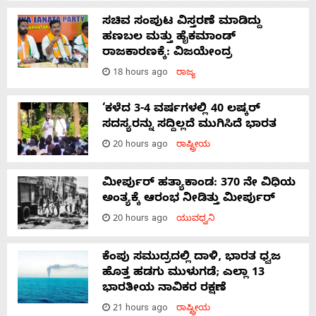
ಸಚಿವ ಸಂಪುಟ ವಿಸ್ತರಣೆ ಮಾಡಿದ್ದು
ಹಣಬಲ ಮತ್ತು ಹೈಕಮಾಂಡ್
ರಾಜಕಾರಣಕ್ಕೆ: ವಿಜಯೇಂದ್ರ
18 hours ago
ರಾಜ್ಯ
‘ಕಳೆದ 3-4 ವರ್ಷಗಳಲ್ಲಿ 40 ಲಷ್ಕರ್
ಸದಸ್ಯರನ್ನು ಸದ್ದಿಲ್ಲದೆ ಮುಗಿಸಿದೆ ಭಾರತ
20 hours ago
ರಾಷ್ಟ್ರೀಯ
ಮೀರ್ಪುರ್ ಹತ್ಯಾಕಾಂಡ: 370 ನೇ ವಿಧಿಯ
ಅಂತ್ಯಕ್ಕೆ ಆರಂಭ ನೀಡಿತ್ತು ಮೀರ್ಪುರ್
20 hours ago
ಯುವಧ್ವನಿ
ಕೆಂಪು ಸಮುದ್ರದಲ್ಲಿ ದಾಳಿ, ಭಾರತ ಧ್ವಜ
ಹೊತ್ತ ಹಡಗು ಮುಳುಗಡೆ; ಎಲ್ಲಾ 13
ಭಾರತೀಯ ನಾವಿಕರ ರಕ್ಷಣೆ
21 hours ago
ರಾಷ್ಟ್ರೀಯ