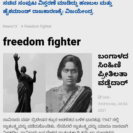
‘ಕಳೆದ 3-4 ವರ್ಷಗಳಲ್ಲಿ 40 ಲಷ್ಕರ್ ಸದಸ್ಯರನ್ನು ಸದ್ದಿಲ್ಲದೆ
ಮುಗಿಸಿದೆ ಭಾರತ
News13
freedom fighter
>
freedom fighter
ಬಂಗಾಳದ
ಸಿಂಹಿಣಿ
ಪ್ರೀತಿಲತಾ
ವಡ್ಡೆದಾರ್
Date :
Wednesday, 24-02-
2021
ಸಾವಿರಾರು ವರ್ಷ ಬ್ರಿಟೀಷರ ಕ್ರೂರ ಆಡಳಿತದ ಬಳಿಕ ಭಾರತವು 1947 ರಲ್ಲಿ
ಸ್ವಾತಂತ್ರ್ಯವನ್ನು ಪಡೆದುಕೊಂಡಿತು. ನೆನಪಿರಲಿ ಸ್ವಾತಂತ್ರ್ಯವನ್ನು ಯಾರೂ ದಾನವಾಗಿ