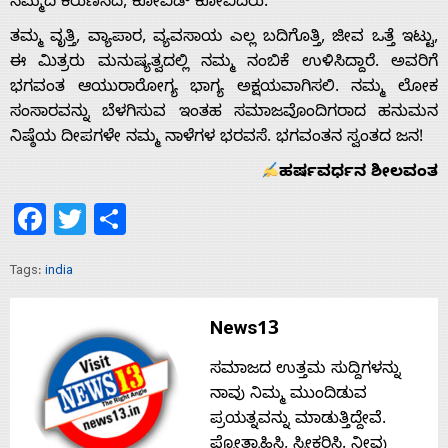
ನೆಮ್ಮದಿ ಕರುಣಿಸಿದ, ಕೋವಿಡ್ ಕೋವಿದರು.
ತಮ್ಮ ವೃತ್ತಿ, ವ್ಯಾಪಾರ, ವ್ಯವಸಾಯ ಎಲ್ಲ ಬದಿಗೊತ್ತಿ, ಜೀವ ಒತ್ತೆ ಇಟ್ಟು,
ಈ ಮಿತ್ರರು ಮನುಷ್ಯತ್ವದಲ್ಲಿ ನಮ್ಮ ನಂಬಿಕೆ ಉಳಿಸಿದ್ದಾರೆ. ಅವರಿಗೆ
ಭಗವಂತ ಆಯುರಾರೋಗ್ಯ ಭಾಗ್ಯ ಅಕ್ಷಯವಾಗಿಸಲಿ. ನಮ್ಮ ಲೋಕ
ಸಂಸಾರವನ್ನು ಬೆಳಗಿಸುವ ಇಂತಹ ಸಮಾಜವೊಂದಿಗರಾದ ಹನುಮನ
ನಿಷ್ಠೆಯ ದೀಪಗಳೇ ನಮ್ಮ ನಾಳೆಗಳ ಭರವಸೆ. ಭಗವಂತನ ಸ್ವಂತದ ಜನ!
ಹರ್ಷವರ್ಧನ ಶೀಲವಂತ
Facebook
Twitter
Share
Tags:
india
News13
ಸಮಾಜದ ಉತ್ತಮ ಸುದ್ದಿಗಳನ್ನು
ನಾವು ನಿಮ್ಮ ಮುಂದಿಡುವ
ಪ್ರಯತ್ನವನ್ನು ಮಾಡುತ್ತಿದ್ದೇವೆ.
ಪ್ರೋತ್ಸಾಹಿಸಿ, ಸ್ವೀಕರಿಸಿ. ನೀವು