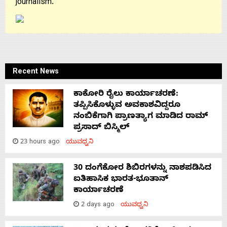
journalism.
Recent News
ಕಾಕೋರಿ ರೈಲು ಕಾರ್ಯಾಚರಣೆ:
ತಪ್ಪಿಸಿಕೊಳ್ಳುವ ಅವಕಾಶವಿದ್ದರೂ
ನಂಬಿಕೆಗಾಗಿ ಪ್ರಾಣತ್ಯಾಗ ಮಾಡಿದ ರಾಮ್
ಪ್ರಸಾದ್ ಬಿಸ್ಮಿಲ್
23 hours ago
ಯುವಧ್ವನಿ
30 ದಂಗೆಕೋರ ಶಿಬಿರಗಳನ್ನು ನಾಶಪಡಿಸಿದ
ಐತಿಹಾಸಿಕ ಭಾರತ-ಭೂತಾನ್
ಕಾರ್ಯಾಚರಣೆ
2 days ago
ಯುವಧ್ವನಿ