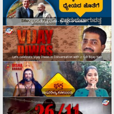
ವಿಶ್ವಗುರುವಾಗುತ್ತ ಭಾರತ – ಶ್ರೀ ಸುನೀಲ್‌ ಕುಲಕರ್ಣಿ
Lets celebrate Vijay Diwas in Conversation with Lt Cdr Bijay Nair
ದಾಸವರೇಣ್ಯ ಕನಕದಾಸರು