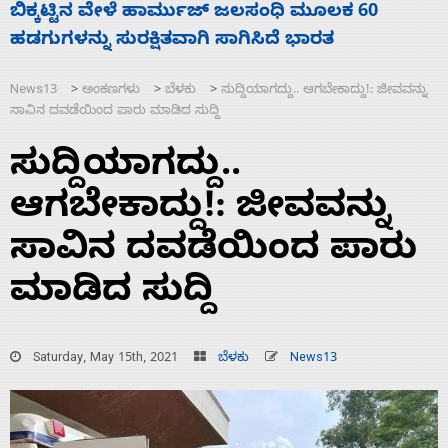
ನಾಗೇಂದ್ರ ರಾಜೀನಾಮೆ ಕೊಡದಿದ್ದರೆ ಸದನ ನಡೆಸಲು
ಸ
ಬಿಡೆವು: ಛಲವಾದಿ ನಾರಾಯಣಸ್ವಾಮಿ
ಹ
News13
ಅಂಕಣಗಳು
ಬೆಳಕು
ಸುದ್ದಿಯಾಗದ್ದು.. ಆಗಬೇಕಾದ್ದು!: ಜೀವವನ್ನು
>
>
>
ಸಾವಿನ ದವಡೆಯಿಂದ ಪಾರು ಮಾಡಿದ ಸುದ್ದಿ
ಸುದ್ದಿಯಾಗದ್ದು..
ಆಗಬೇಕಾದ್ದು!: ಜೀವವನ್ನು
ಸಾವಿನ ದವಡೆಯಿಂದ ಪಾರು
ಮಾಡಿದ ಸುದ್ದಿ
Saturday, May 15th, 2021
ಬೆಳಕು
News13