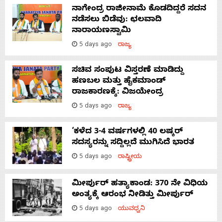
ನಾಗೇಂದ್ರ ರಾಜೀನಾಮೆ ಕೊಡದಿದ್ದರೆ ಸದನ
ನಡೆಸಲು ಬಿಡೆವು: ಛಲವಾದಿ
ನಾರಾಯಣಸ್ವಾಮಿ
5 days ago
ರಾಜ್ಯ
ಸಚಿವ ಸಂಪುಟ ವಿಸ್ತರಣೆ ಮಾಡಿದ್ದು
ಹಣಬಲ ಮತ್ತು ಹೈಕಮಾಂಡ್
ರಾಜಕಾರಣಕ್ಕೆ: ವಿಜಯೇಂದ್ರ
5 days ago
ರಾಜ್ಯ
‘ಕಳೆದ 3-4 ವರ್ಷಗಳಲ್ಲಿ 40 ಲಷ್ಕರ್
ಸದಸ್ಯರನ್ನು ಸದ್ದಿಲ್ಲದೆ ಮುಗಿಸಿದೆ ಭಾರತ
5 days ago
ರಾಷ್ಟ್ರೀಯ
ಮೀರ್ಪುರ್ ಹತ್ಯಾಕಾಂಡ: 370 ನೇ ವಿಧಿಯ
ಅಂತ್ಯಕ್ಕೆ ಆರಂಭ ನೀಡಿತ್ತು ಮೀರ್ಪುರ್
5 days ago
ಯುವಧ್ವನಿ