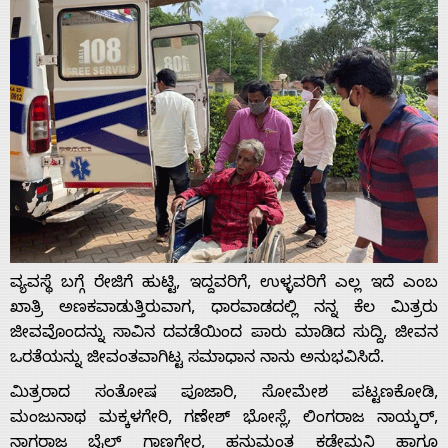
ವ್ಯವಸ್ಥೆ ಬಗ್ಗೆ ರೇಜಿಗೆ ಹುಟ್ಟಿ, ಇದ್ದವರಿಗೆ, ಉಳ್ಳವರಿಗೆ ಎಲ್ಲ ಇದೆ ಎಂಬ
ಖಾತ್ರಿ ಅಣಕವಾಡುತ್ತಿರುವಾಗ, ಧಾರವಾಡದಲ್ಲಿ ನನ್ನ ಕೆಲ ಮಿತ್ರರು
ಜೀವವೊಂದನ್ನು ಸಾವಿನ ದವಡೆಯಿಂದ ಪಾರು ಮಾಡಿದ ಸುದ್ದಿ, ಜೀವನ
ಒರತೆಯನ್ನು ಜೀವಂತವಾಗಿಟ್ಟ ಸಮಾಧಾನ ನಾನು ಅನುಭವಿಸಿದೆ.
ಮಿತ್ರರಾದ ಸಂತೋಷ ಪೂಜಾರಿ, ಸೋಮೇಶ ಪಟ್ಟಣಕೋಡಿ,
ಮಂಜುನಾಥ ಮಕ್ಕಳಗೇರಿ, ಗಣೇಶ್ ಭೋಸ್ಲೆ, ಲಿಂಗರಾಜ ನಾಯ್ಕರ್,
ನಾಗರಾಜ ಬೈಲ್ ಗಾಣಗೇರ, ಹನುಮಂತ ಕಡೇಮನಿ ಹಾಗೂ