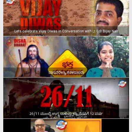
Lets celebrate Vijay Diwas in Conversation with Lt Cdr Bijay Nair
ದಾಸವರೇಣ್ಯ ಕನಕದಾಸರು
26/11 ಮುಂಬೈ ಉಗ್ರ ದಾಳಿಯ ಕಹಿ ನೆನಪಿಗೆ 12 ವರ್ಷ