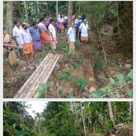
Home
About
Us
Advertise
With
s
Contact