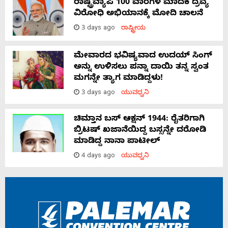
ರಾಷ್ಟ್ರವ್ಯಾಪಿ 100 ವಾರಗಳ ಮಾದಕ ದ್ರವ್ಯ
ವಿರೋಧಿ ಅಭಿಯಾನಕ್ಕೆ ಮೋದಿ ಚಾಲನೆ
3 days ago
ರಾಷ್ಟ್ರೀಯ
ಮೇವಾರದ ಭವಿಷ್ಯವಾದ ಉದಯ್ ಸಿಂಗ್
ಅನ್ನು ಉಳಿಸಲು ಪನ್ನಾ ದಾಯಿ ತನ್ನ ಸ್ವಂತ
ಮಗನ್ನೇ ತ್ಯಾಗ ಮಾಡಿದ್ದಳು!
3 days ago
ಯುವಧ್ವನಿ
ಚಿಮ್ತಾನ ಬಸ್ ಆಕ್ಷನ್ 1944: ರೈತರಿಗಾಗಿ
ಬ್ರಿಟಷ್‌ ಖಜಾನೆಯಿದ್ದ ಬಸ್ಸನ್ನೇ ದರೋಡಿ
ಮಾಡಿದ್ದ ನಾನಾ ಪಾಟೀಲ್
4 days ago
ಯುವಧ್ವನಿ