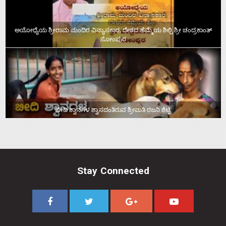
ಅಯೋಧ್ಯೆಯ ಶ್ರೀರಾಮ ಮಂದಿರ ವಿನ್ಯಾಸಕಾರ, ದೇಶದ ಹೆಮ್ಮೆಯ ಶಿಲ್ಪಿ ಶ್ರೀ ಚಂದ್ರಕಾಂತ್‌
ಸೋಂಪುರ
ಬೀದಿ ಶ್ವಾನಗಳ ಶ್ವಾಸದಂತಿರುವ ಶ್ರೀಮತಿ ರಜನಿ ಶೆಟ್ಟಿ
Stay Connected