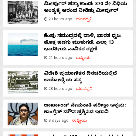
ಮೀರ್ಪುರ್ ಹತ್ಯಾಕಾಂಡ: 370 ನೇ ವಿಧಿಯ
ಅಂತ್ಯಕ್ಕೆ ಆರಂಭ ನೀಡಿತ್ತು ಮೀರ್ಪುರ್
20 hours ago
ಯುವಧ್ವನಿ
ಕೆಂಪು ಸಮುದ್ರದಲ್ಲಿ ದಾಳಿ, ಭಾರತ ಧ್ವಜ
ಹೊತ್ತ ಹಡಗು ಮುಳುಗಡೆ; ಎಲ್ಲಾ 13
ಭಾರತೀಯ ನಾವಿಕರ ರಕ್ಷಣೆ
21 hours ago
ರಾಷ್ಟ್ರೀಯ
ವಿದೇಶಿ ಪ್ರಯಾಣಿಕನ ದಿನಚರಿಯಲ್ಲಿದೆ
ಅಯೋಧ್ಯೆಯ ಸತ್ಯ
23 hours ago
ಯುವಧ್ವನಿ
ಜಾರ್ಖಾಂಡ್‌ ನೇಮಕಾತಿ ಪರೀಕ್ಷಾ ಅಕ್ರಮ:
ಕಾಂಗ್ರೆಸ್‌ ಮೌನ ಪ್ರಶ್ನಿಸಿದ ಇರಾನಿ
3 days ago
ರಾಷ್ಟ್ರೀಯ