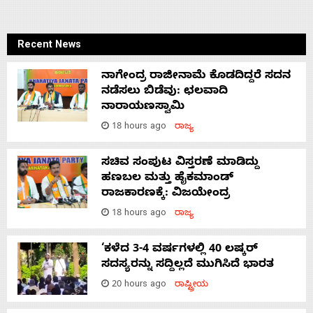
Recent News
ನಾಗೇಂದ್ರ ರಾಜೀನಾಮೆ ಕೊಡದಿದ್ದರೆ ಸದನ
ನಡೆಸಲು ಬಿಡೆವು: ಛಲವಾದಿ
ನಾರಾಯಣಸ್ವಾಮಿ
18 hours ago
ರಾಜ್ಯ
ಸಚಿವ ಸಂಪುಟ ವಿಸ್ತರಣೆ ಮಾಡಿದ್ದು
ಹಣಬಲ ಮತ್ತು ಹೈಕಮಾಂಡ್
ರಾಜಕಾರಣಕ್ಕೆ: ವಿಜಯೇಂದ್ರ
18 hours ago
ರಾಜ್ಯ
‘ಕಳೆದ 3-4 ವರ್ಷಗಳಲ್ಲಿ 40 ಲಷ್ಕರ್
ಸದಸ್ಯರನ್ನು ಸದ್ದಿಲ್ಲದೆ ಮುಗಿಸಿದೆ ಭಾರತ
20 hours ago
ರಾಷ್ಟ್ರೀಯ