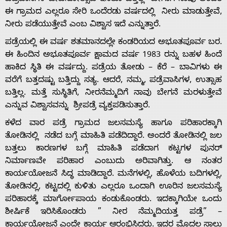
ಪಡ್ರೆವಾಸಿಗಳ ಜೀವನೋತ್ಸಾಹ ಇನಿತೂ ಬತ್ತಿಲ್ಲ” ಹೀಗಾಗಿ ನಾವು ಅಂದರೆ
ಈ ಗ್ರಾಮದ ಎಲ್ಲರೂ ಸೇರಿ ಒಂದೆರಡು ವರ್ಷದಲ್ಲಿ ನೀರು ಮಾಡುತ್ತೇವೆ,
ನೀರು ಪಡೆಯುತ್ತೇವೆ ಎಂಬ ವಿಶ್ವಾಸ ಇದೆ ಎನ್ನುತ್ತಾರೆ.
ಪಡ್ರೆಯಲ್ಲಿ ಈ ವರ್ಷ ಶತಮಾನದಲ್ಲೇ ಕಂಡರಿಯದ ಅಭೂತಪೂರ್ವ ಬರ.
ಈ ಹಿಂದಿನ ಅಭೂತಪೂರ್ವ ಕ್ಷಾಮದ ವರ್ಷ 1983 ರನ್ನು ಬಹಳ ಹಿಂದೆ
ಹಾಕಿದ ಸ್ಥಿತಿ ಈ ವರ್ಷದ್ದು. ಪಡ್ರೆಯ ತೋಡು – ಕೆರೆ – ಬಾವಿಗಳು ಈ
ವರೆಗೆ ಬತ್ತದಷ್ಟು ಬತ್ತಿದ್ದು ಸತ್ಯ. ಆದರೆ, ನಮ್ಮ, ಪಡ್ರೆವಾಸಿಗಳ, ಉತ್ಸಾಹ
ಬತ್ತಿಲ್ಲ. ಮತ್ತೆ ಸುಸ್ಥಿತಿಗೆ, ನೀರನೆಮ್ಮದಿಗೆ ನಾವು ಬೇಗನೆ ಮರಳುತ್ತೇವೆ
ಎನ್ನುವ ವಿಶ್ವಾಸವನ್ನು ಶ್ರೀಪಡ್ರೆ ವ್ಯಕ್ತಪಡಿಸುತ್ತಾರೆ.
ಕಳೆದ ವಾರ ಪಡ್ರೆ ಗ್ರಾಮದ ಜಲಸಮಸ್ಯೆ ಹಾಗೂ ಪರಿಹಾರಕ್ಕಾಗಿ
ತೋಡಿನಲ್ಲಿ ನಡೆದ ಬಗ್ಗೆ ಮಾಹಿತಿ ಪಡೆದಿದ್ದಾರೆ. ಅಂದರೆ ತೋಡಿನಲ್ಲಿ ಜಲ
ಬತ್ತಲು ಕಾರಣಗಳ ಬಗ್ಗೆ ಮಾಹಿತಿ ಪಡೆದಾಗ ಕಟ್ಟಗಳ ಪುನರ್
ನಿರ್ಮಾಣವೇ ಪರಿಹಾರ ಎಂಬುದು ಅರಿವಾಗಿತ್ತು. ಆ ನಂತರ
ಕಾರ್ಯಯೋಜನೆ ಸಿದ್ಧ ಮಾಡಿದ್ದಾರೆ. ಮನೆಗಳಲ್ಲಿ, ಹೊಳೆಯ ಬದಿಗಳಲ್ಲಿ,
ತೋಡಿನಲ್ಲಿ, ಕಟ್ಟದಲ್ಲಿ ಕುಳಿತು ಎಲ್ಲರೂ ಒಂದಾಗಿ ಊರಿನ ಜಲಸಮಸ್ಯೆ
ಪರಿಹಾರಕ್ಕೆ ಮಾರ್ಗೋಪಾಯ ಕಂಡುಕೊಂಡರು. ಇದಕ್ಕಾಗಿಯೇ ಒಂದು
ಶೀರ್ಷಿಕೆ ಇರಿಸಿಕೊಂಡರು ” ನೀರ ನೆಮ್ಮದಿಯತ್ತ ಪಡ್ರೆ” –
ಕಾರ್ಯಯೋಜನೆ ಎಂದೇ ಕಾರ್ಯ ಆರಂಭಿಸಿದರು. ಇದರ ಮೊದಲ ಸಾಲು