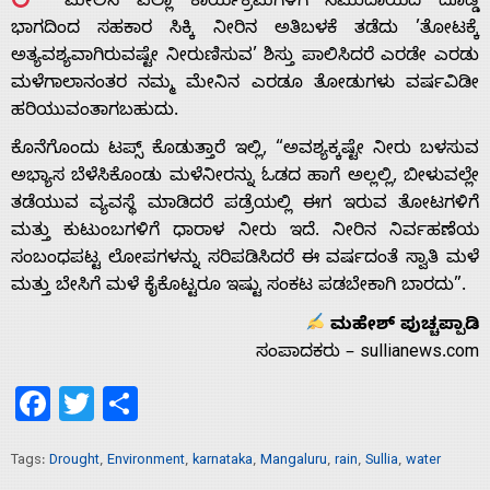
ಮೇಲಿನ ಎಲ್ಲಾ ಕಾರ್ಯಕ್ರಮಗಳಿಗೆ ಸಮುದಾಯದ ದೊಡ್ಡ
ಭಾಗದಿಂದ ಸಹಕಾರ ಸಿಕ್ಕಿ ನೀರಿನ ಅತಿಬಳಕೆ ತಡೆದು ’ತೋಟಕ್ಕೆ
ಅತ್ಯವಶ್ಯವಾಗಿರುವಷ್ಟೇ ನೀರುಣಿಸುವ’ ಶಿಸ್ತು ಪಾಲಿಸಿದರೆ ಎರಡೇ ಎರಡು
ಮಳೆಗಾಲಾನಂತರ ನಮ್ಮ ಮೇನಿನ ಎರಡೂ ತೋಡುಗಳು ವರ್ಷವಿಡೀ
ಹರಿಯುವಂತಾಗಬಹುದು.
ಕೊನೆಗೊಂದು ಟಪ್ಸ್ ಕೊಡುತ್ತಾರೆ ಇಲ್ಲಿ, “ಅವಶ್ಯಕ್ಕಷ್ಟೇ ನೀರು ಬಳಸುವ
ಅಭ್ಯಾಸ ಬೆಳೆಸಿಕೊಂಡು ಮಳೆನೀರನ್ನು ಓಡದ ಹಾಗೆ ಅಲ್ಲಲ್ಲಿ, ಬೀಳುವಲ್ಲೇ
ತಡೆಯುವ ವ್ಯವಸ್ಥೆ ಮಾಡಿದರೆ ಪಡ್ರೆಯಲ್ಲಿ ಈಗ ಇರುವ ತೋಟಗಳಿಗೆ
ಮತ್ತು ಕುಟುಂಬಗಳಿಗೆ ಧಾರಾಳ ನೀರು ಇದೆ. ನೀರಿನ ನಿರ್ವಹಣೆಯ
ಸಂಬಂಧಪಟ್ಟ ಲೋಪಗಳನ್ನು ಸರಿಪಡಿಸಿದರೆ ಈ ವರ್ಷದಂತೆ ಸ್ವಾತಿ ಮಳೆ
ಮತ್ತು ಬೇಸಿಗೆ ಮಳೆ ಕೈಕೊಟ್ಟರೂ ಇಷ್ಟು ಸಂಕಟ ಪಡಬೇಕಾಗಿ ಬಾರದು”.
ಮಹೇಶ್ ಪುಚ್ಚಪ್ಪಾಡಿ
ಸಂಪಾದಕರು – sullianews.com
Facebook
Twitter
Share
Tags:
Drought
,
Environment
,
karnataka
,
Mangaluru
,
rain
,
Sullia
,
water