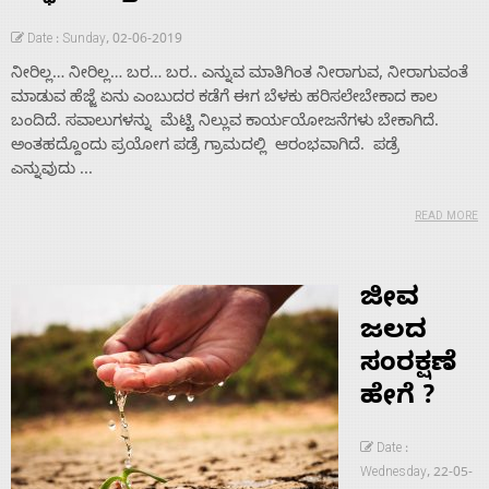
Date : Sunday, 02-06-2019
ನೀರಿಲ್ಲ… ನೀರಿಲ್ಲ… ಬರ… ಬರ.. ಎನ್ನುವ ಮಾತಿಗಿಂತ ನೀರಾಗುವ, ನೀರಾಗುವಂತೆ
ಮಾಡುವ ಹೆಜ್ಜೆ ಏನು ಎಂಬುದರ ಕಡೆಗೆ ಈಗ ಬೆಳಕು ಹರಿಸಲೇಬೇಕಾದ ಕಾಲ
ಬಂದಿದೆ. ಸವಾಲುಗಳನ್ನು ಮೆಟ್ಟಿ ನಿಲ್ಲುವ ಕಾರ್ಯಯೋಜನೆಗಳು ಬೇಕಾಗಿದೆ.
ಅಂತಹದ್ದೊಂದು ಪ್ರಯೋಗ ಪಡ್ರೆ ಗ್ರಾಮದಲ್ಲಿ ಆರಂಭವಾಗಿದೆ. ಪಡ್ರೆ
ಎನ್ನುವುದು ...
READ MORE
ಜೀವ
ಜಲದ
ಸಂರಕ್ಷಣೆ
ಹೇಗೆ ?
Date :
Wednesday, 22-05-