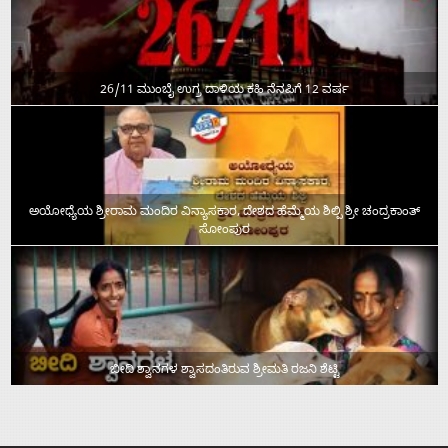
26/11 ಮುಂಬೈ ಉಗ್ರ ದಾಳಿಯ ಕಹಿ ನೆನಪಿಗೆ 12 ವರ್ಷ
ಅಯೋಧ್ಯೆಯ ಶ್ರೀರಾಮ ಮಂದಿರ ವಿನ್ಯಾಸಕಾರ, ದೇಶದ ಹೆಮ್ಮೆಯ ಶಿಲ್ಪಿ ಶ್ರೀ ಚಂದ್ರಕಾಂತ್‌
ಸೋಂಪುರ
ಬೀದಿ ಶ್ವಾನಗಳ ಶ್ವಾಸದಂತಿರುವ ಶ್ರೀಮತಿ ರಜನಿ ಶೆಟ್ಟಿ