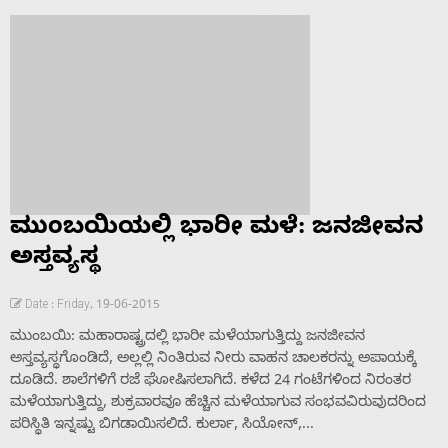
ಮುಂಬಯಿಯಲ್ಲಿ ಭಾರೀ ಮಳೆ: ಜನಜೀವನ
ಅಸ್ತವ್ಯಸ್ಥ
Date : Friday, 19-06-2015
ಮುಂಬಯಿ: ಮಹಾರಾಷ್ಟ್ರದಲ್ಲಿ ಭಾರೀ ಮಳೆಯಾಗುತ್ತಿದ್ದು ಜನಜೀವನ
ಅಸ್ತವ್ಯಸ್ಥಗೊಂಡಿದೆ, ಅಲ್ಲಲ್ಲಿ ನಿಂತಿರುವ ನೀರು ವಾಹನ ಚಾಲಕರನ್ನು ಅಪಾಯಕ್ಕೆ
ದೂಡಿದೆ. ಶಾಲೆಗಳಿಗೆ ರಜೆ ಘೋಷಿಸಲಾಗಿದೆ. ಕಳೆದ 24 ಗಂಟೆಗಳಿಂದ ನಿರಂತರ
ಮಳೆಯಾಗುತ್ತಿದ್ದು, ಶುಕ್ರವಾರವೂ ಹೆಚ್ಚಿನ ಮಳೆಯಾಗುವ ಸಂಭವವಿರುವುದರಿಂದ
ಪರಿಸ್ಥಿತಿ ಇನ್ನಷ್ಟು ಬಿಗಡಾಯಿಸಲಿದೆ. ಕುರ್ಲಾ, ಸಿಯೋನ್,...