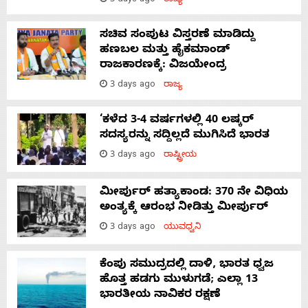
3 days ago
ರಾಜ್ಯ
ಸಚಿವ ಸಂಪುಟ ವಿಸ್ತರಣೆ ಮಾಡಿದ್ದು
ಹಣಬಲ ಮತ್ತು ಹೈಕಮಾಂಡ್
ರಾಜಕಾರಣಕ್ಕೆ: ವಿಜಯೇಂದ್ರ
3 days ago
ರಾಜ್ಯ
‘ಕಳೆದ 3-4 ವರ್ಷಗಳಲ್ಲಿ 40 ಲಷ್ಕರ್
ಸದಸ್ಯರನ್ನು ಸದ್ದಿಲ್ಲದೆ ಮುಗಿಸಿದೆ ಭಾರತ
3 days ago
ರಾಷ್ಟ್ರೀಯ
ಮೀರ್ಪುರ್ ಹತ್ಯಾಕಾಂಡ: 370 ನೇ ವಿಧಿಯ
ಅಂತ್ಯಕ್ಕೆ ಆರಂಭ ನೀಡಿತ್ತು ಮೀರ್ಪುರ್
3 days ago
ಯುವಧ್ವನಿ
ಕೆಂಪು ಸಮುದ್ರದಲ್ಲಿ ದಾಳಿ, ಭಾರತ ಧ್ವಜ
ಹೊತ್ತ ಹಡಗು ಮುಳುಗಡೆ; ಎಲ್ಲಾ 13
ಭಾರತೀಯ ನಾವಿಕರ ರಕ್ಷಣೆ