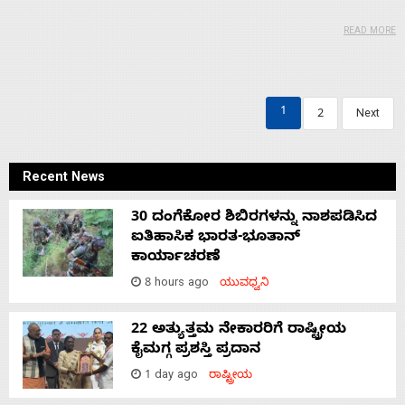
READ MORE
1
2
Next
Recent News
30 ದಂಗೆಕೋರ ಶಿಬಿರಗಳನ್ನು ನಾಶಪಡಿಸಿದ
ಐತಿಹಾಸಿಕ ಭಾರತ-ಭೂತಾನ್
ಕಾರ್ಯಾಚರಣೆ
8 hours ago
ಯುವಧ್ವನಿ
22 ಅತ್ಯುತ್ತಮ ನೇಕಾರರಿಗೆ ರಾಷ್ಟ್ರೀಯ
ಕೈಮಗ್ಗ ಪ್ರಶಸ್ತಿ ಪ್ರದಾನ
1 day ago
ರಾಷ್ಟ್ರೀಯ