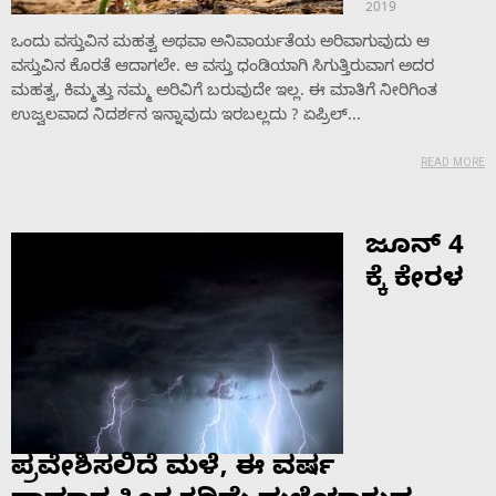
2019
ಒಂದು ವಸ್ತುವಿನ ಮಹತ್ವ ಅಥವಾ ಅನಿವಾರ್ಯತೆಯ ಅರಿವಾಗುವುದು ಆ
ವಸ್ತುವಿನ ಕೊರತೆ ಆದಾಗಲೇ. ಆ ವಸ್ತು ಧಂಡಿಯಾಗಿ ಸಿಗುತ್ತಿರುವಾಗ ಅದರ
ಮಹತ್ವ, ಕಿಮ್ಮತ್ತು ನಮ್ಮ ಅರಿವಿಗೆ ಬರುವುದೇ ಇಲ್ಲ. ಈ ಮಾತಿಗೆ ನೀರಿಗಿಂತ
ಉಜ್ವಲವಾದ ನಿದರ್ಶನ ಇನ್ನಾವುದು ಇರಬಲ್ಲದು ? ಏಪ್ರಿಲ್...
READ MORE
ಜೂನ್ 4
ಕ್ಕೆ ಕೇರಳ
Home
ಪ್ರವೇಶಿಸಲಿದೆ ಮಳೆ, ಈ ವರ್ಷ