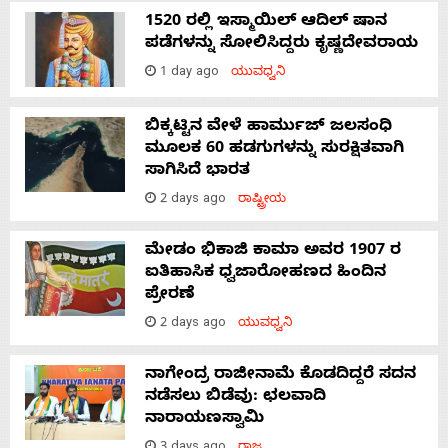
1520 ರಲ್ಲಿ ಇಸ್ಮಾಯಿಲ್ ಆದಿಲ್ ಷಾನ
ಪಡೆಗಳನ್ನು ಸೋಲಿಸಿದ್ದರು ಕೃಷ್ಣದೇವರಾಯ
1 day ago
ಯುವಧ್ವನಿ
ಬಿಕ್ಕಟ್ಟಿನ ವೇಳೆ ಹಾರ್ಮುಜ್ ಜಲಸಂಧಿ
ಮೂಲಕ 60 ಹಡಗುಗಳನ್ನು ಸುರಕ್ಷಿತವಾಗಿ
ಸಾಗಿಸಿದೆ ಭಾರತ
2 days ago
ರಾಷ್ಟ್ರೀಯ
ಮೇಡಂ ಭಿಕಾಜಿ ಕಾಮಾ ಅವರ 1907 ರ
ಐತಿಹಾಸಿಕ ಧ್ವಜಾರೋಹಣದ ಹಿಂದಿನ
ಪ್ರೇರಣೆ
2 days ago
ಯುವಧ್ವನಿ
ನಾಗೇಂದ್ರ ರಾಜೀನಾಮೆ ಕೊಡದಿದ್ದರೆ ಸದನ
ನಡೆಸಲು ಬಿಡೆವು: ಛಲವಾದಿ
ನಾರಾಯಣಸ್ವಾಮಿ