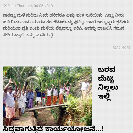
Date : Thursday, 06-06-2019
ಸಾಕಷ್ಟು ಮಳೆ ಸುರಿದು ನೀರು ಹರಿದರೂ ಎಷ್ಟು ಮಳೆ ಸುರಿಯಿತು, ಎಷ್ಟು ನೀರು
ಹರಿಯಿತು ಎಂದು ಯಾರೂ ತಲೆ ಕೆಡಿಸಿಕೊಳ್ಳುವುದಿಲ್ಲ. ಆದರೆ ಇಲ್ಲೊಬ್ಬರು ಕೃಷಿಕರು
ಸುರಿಯುವ ಪ್ರತಿ ಇಂಚು ಮಳೆಯ ಲೆಕ್ಕವನ್ನೂ ಇರಿಸಿ, ಅದನ್ನು ದಾಖಲಿಸಿ ಗಮನ
ಸೆಳೆಯುತ್ತಾರೆ. ತಮ್ಮ ಮನೆಯಲ್ಲಿ...
READ MORE
ಬರವ
ಮೆಟ್ಟಿ
ನಿಲ್ಲಲು
ಇಲ್ಲಿ
ಸಿದ್ಧವಾಗುತ್ತಿದೆ ಕಾರ್ಯಯೋಜನೆ…!