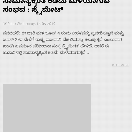
ಸಾಮಾನ್ಯಕ್ಕಿಂತ ಕಡಿಮೆ ಮಳೆಯಾಗುವ
About
ಸಂಭವ : ಸ್ಕೈಮೇಟ್
Us
Date : Wednesday, 15-05-2019
ನವದೆಹಲಿ: ಈ ಬಾರಿ ಮಳೆ ಜೂನ್ 4 ರಂದು ಕೇರಳವನ್ನು ಪ್ರವೇಶಿಸುತ್ತದೆ ಮತ್ತು
ಜೂನ್ 29ರ ವೇಳೆಗೆ ರಾಷ್ಟ್ರ ರಾಜಧಾನಿ ದೆಹಲಿಯನ್ನು ತಲುಪುತ್ತದೆ ಎಂಬುದಾಗಿ
Advertise
ಖಾಸಗಿ ಹವಮಾನ ಪರಿಶೀಲನಾ ಸಂಸ್ಥೆ ಸ್ಕೈಮೇಟ್ ಹೇಳಿದೆ. ಆದರೆ ಈ
ಋತುವಿನಲ್ಲಿ ಸಾಮಾನ್ಯಕ್ಕಿಂತ ಕಡಿಮೆ ಮಳೆಯಾಗುತ್ತದೆ...
With
READ MORE
s
Contact
Us