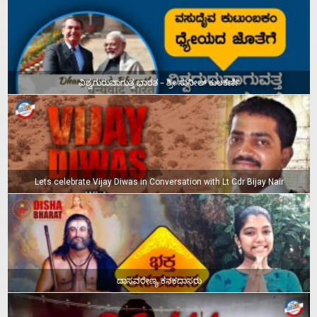
ವಿಶ್ವಗುರುವಾಗುತ್ತ ಭಾರತ – ಶ್ರೀ ಸುನೀಲ್‌ ಕುಲಕರ್ಣಿ
Lets celebrate Vijay Diwas in Conversation with Lt Cdr Bijay Nair
ದಾಸವರೇಣ್ಯ ಕನಕದಾಸರು