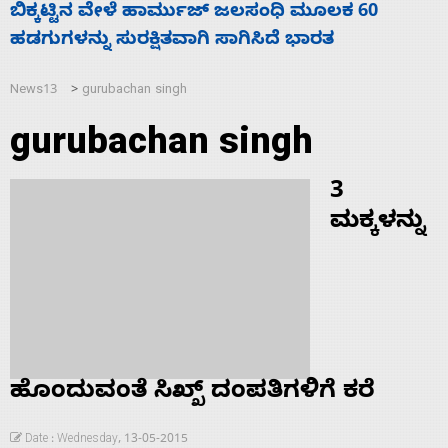
ಧಿ ಮೂಲಕ 60
ನಾಗೇಂದ್ರ ರಾಜೀನಾಮೆ ಕೊಡದಿದ್ದರೆ ಸ
ೆ ಭಾರತ
ಬಿಡೆವು: ಛಲವಾದಿ ನಾರಾಯಣಸ್ವಾಮಿ
News13
gurubachan singh
>
gurubachan singh
3
ಮಕ್ಕಳನ್ನು
ಹೊಂದುವಂತೆ ಸಿಖ್ಖ್ ದಂಪತಿಗಳಿಗೆ ಕರೆ
Date : Wednesday, 13-05-2015