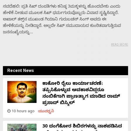
ನವದೆಹಲಿ: ಪ್ರತಿ ಸಿಖ್ ದಂಪತಿಗಳು ಕನಿಷ್ಠ 3ಮಕ್ಕಳನ್ನು ಹೊಂದಬೇಕು ಎಂದು
ಹೇಳಿಕೆ ನೀಡುವ ಮೂಲಕ ಸಿಖ್ ಧರ್ಮಗುರುವೊಬ್ಬರು ವಿವಾದ ಸೃಷ್ಟಿಸಿದ್ದಾರೆ.
ಅಖಾಲ್ ತಕ್ತ್‌ನ ಮುಖಂಡ ಗಿಯಾನಿ ಗುರುಬಚನ್ ಸಿಂಗ್ ಅವರು ಈ
ಹೇಳಿಕೆಯನ್ನು ನೀಡಿದ್ದಾರೆ. ಅಲ್ಲದೇ ಸಿಖ್ ಸಮುದಾಯದ ಕುಂಠಿತವಾಗುತ್ತಿರುವ
ಜನಸಂಖ್ಯೆಯನ್ನು...
READ MORE
Home
Recent News
About
ಕಾಕೋರಿ ರೈಲು ಕಾರ್ಯಾಚರಣೆ:
ತಪ್ಪಿಸಿಕೊಳ್ಳುವ ಅವಕಾಶವಿದ್ದರೂ
Us
ನಂಬಿಕೆಗಾಗಿ ಪ್ರಾಣತ್ಯಾಗ ಮಾಡಿದ ರಾಮ್
ಪ್ರಸಾದ್ ಬಿಸ್ಮಿಲ್
10 hours ago
ಯುವಧ್ವನಿ
Advertise
30 ದಂಗೆಕೋರ ಶಿಬಿರಗಳನ್ನು ನಾಶಪಡಿಸಿದ