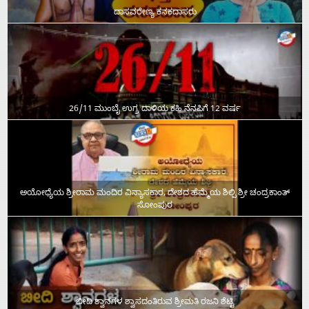
ದಾಸವರೇಣ್ಯ ಕನಕದಾಸರು
26/11 ಮುಂಬೈ ಉಗ್ರ ದಾಳಿಯ ಕಹಿ ನೆನಪಿಗೆ 12 ವರ್ಷ
ಅಯೋಧ್ಯೆಯ ಶ್ರೀರಾಮ ಮಂದಿರ ವಿನ್ಯಾಸಕಾರ, ದೇಶದ ಹೆಮ್ಮೆಯ ಶಿಲ್ಪಿ ಶ್ರೀ ಚಂದ್ರಕಾಂತ್‌
ಸೋಂಪುರ
ಬೀದಿ ಶ್ವಾನಗಳ ಶ್ವಾಸದಂತಿರುವ ಶ್ರೀಮತಿ ರಜನಿ ಶೆಟ್ಟಿ