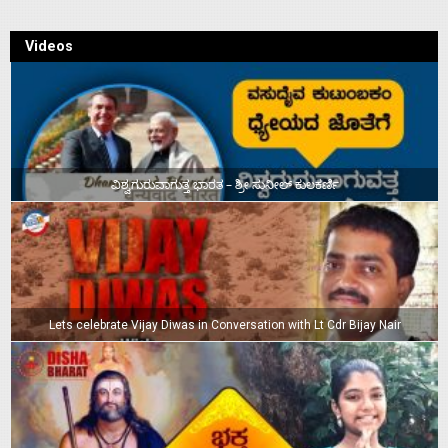
Videos
ವಿಶ್ವಗುರುವಾಗುತ್ತ ಭಾರತ – ಶ್ರೀ ಸುನೀಲ್‌ ಕುಲಕರ್ಣಿ
Lets celebrate Vijay Diwas in Conversation with Lt Cdr Bijay Nair