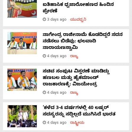
ಐತಿಹಾಸಿಕ ಧ್ವಜಾರೋಹಣದ ಹಿಂದಿನ
ಪ್ರೇರಣೆ
3 days ago
ಯುವಧ್ವನಿ
ನಾಗೇಂದ್ರ ರಾಜೀನಾಮೆ ಕೊಡದಿದ್ದರೆ ಸದನ
ನಡೆಸಲು ಬಿಡೆವು: ಛಲವಾದಿ
ನಾರಾಯಣಸ್ವಾಮಿ
4 days ago
ರಾಜ್ಯ
ಸಚಿವ ಸಂಪುಟ ವಿಸ್ತರಣೆ ಮಾಡಿದ್ದು
ಹಣಬಲ ಮತ್ತು ಹೈಕಮಾಂಡ್
ರಾಜಕಾರಣಕ್ಕೆ: ವಿಜಯೇಂದ್ರ
4 days ago
ರಾಜ್ಯ
‘ಕಳೆದ 3-4 ವರ್ಷಗಳಲ್ಲಿ 40 ಲಷ್ಕರ್
ಸದಸ್ಯರನ್ನು ಸದ್ದಿಲ್ಲದೆ ಮುಗಿಸಿದೆ ಭಾರತ
4 days ago
ರಾಷ್ಟ್ರೀಯ