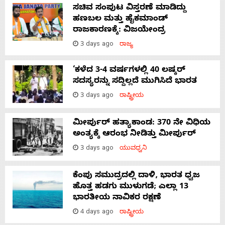
ಸಚಿವ ಸಂಪುಟ ವಿಸ್ತರಣೆ ಮಾಡಿದ್ದು
ಹಣಬಲ ಮತ್ತು ಹೈಕಮಾಂಡ್
ರಾಜಕಾರಣಕ್ಕೆ: ವಿಜಯೇಂದ್ರ
3 days ago
ರಾಜ್ಯ
‘ಕಳೆದ 3-4 ವರ್ಷಗಳಲ್ಲಿ 40 ಲಷ್ಕರ್
ಸದಸ್ಯರನ್ನು ಸದ್ದಿಲ್ಲದೆ ಮುಗಿಸಿದೆ ಭಾರತ
3 days ago
ರಾಷ್ಟ್ರೀಯ
ಮೀರ್ಪುರ್ ಹತ್ಯಾಕಾಂಡ: 370 ನೇ ವಿಧಿಯ
ಅಂತ್ಯಕ್ಕೆ ಆರಂಭ ನೀಡಿತ್ತು ಮೀರ್ಪುರ್
3 days ago
ಯುವಧ್ವನಿ
ಕೆಂಪು ಸಮುದ್ರದಲ್ಲಿ ದಾಳಿ, ಭಾರತ ಧ್ವಜ
ಹೊತ್ತ ಹಡಗು ಮುಳುಗಡೆ; ಎಲ್ಲಾ 13
ಭಾರತೀಯ ನಾವಿಕರ ರಕ್ಷಣೆ
4 days ago
ರಾಷ್ಟ್ರೀಯ