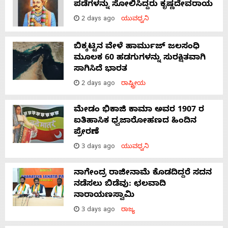
ಪಡೆಗಳನ್ನು ಸೋಲಿಸಿದ್ದರು ಕೃಷ್ಣದೇವರಾಯ
2 days ago
ಯುವಧ್ವನಿ
ಬಿಕ್ಕಟ್ಟಿನ ವೇಳೆ ಹಾರ್ಮುಜ್ ಜಲಸಂಧಿ
ಮೂಲಕ 60 ಹಡಗುಗಳನ್ನು ಸುರಕ್ಷಿತವಾಗಿ
ಸಾಗಿಸಿದೆ ಭಾರತ
2 days ago
ರಾಷ್ಟ್ರೀಯ
ಮೇಡಂ ಭಿಕಾಜಿ ಕಾಮಾ ಅವರ 1907 ರ
ಐತಿಹಾಸಿಕ ಧ್ವಜಾರೋಹಣದ ಹಿಂದಿನ
ಪ್ರೇರಣೆ
3 days ago
ಯುವಧ್ವನಿ
ನಾಗೇಂದ್ರ ರಾಜೀನಾಮೆ ಕೊಡದಿದ್ದರೆ ಸದನ
ನಡೆಸಲು ಬಿಡೆವು: ಛಲವಾದಿ
ನಾರಾಯಣಸ್ವಾಮಿ
3 days ago
ರಾಜ್ಯ