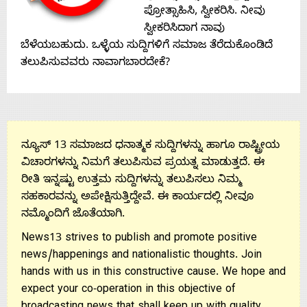
ಪ್ರೋತ್ಸಾಹಿಸಿ, ಸ್ವೀಕರಿಸಿ. ನೀವು
ಸ್ವೀಕರಿಸಿದಾಗ ನಾವು
ಬೆಳೆಯಬಹುದು. ಒಳ್ಳೆಯ ಸುದ್ದಿಗಳಿಗೆ ಸಮಾಜ ತೆರೆದುಕೊಂಡಿದೆ
ತಲುಪಿಸುವವರು ನಾವಾಗಬಾರದೇಕೆ?
ನ್ಯೂಸ್ 13 ಸಮಾಜದ ಧನಾತ್ಮಕ ಸುದ್ದಿಗಳನ್ನು ಹಾಗೂ ರಾಷ್ಟ್ರೀಯ
ವಿಚಾರಗಳನ್ನು ನಿಮಗೆ ತಲುಪಿಸುವ ಪ್ರಯತ್ನ ಮಾಡುತ್ತದೆ. ಈ
ರೀತಿ ಇನ್ನಷ್ಟು ಉತ್ತಮ ಸುದ್ದಿಗಳನ್ನು ತಲುಪಿಸಲು ನಿಮ್ಮ
ಸಹಕಾರವನ್ನು ಅಪೇಕ್ಷಿಸುತ್ತಿದ್ದೇವೆ. ಈ ಕಾರ್ಯದಲ್ಲಿ ನೀವೂ
ನಮ್ಮೊಂದಿಗೆ ಜೊತೆಯಾಗಿ.
News13 strives to publish and promote positive
news/happenings and nationalistic thoughts. Join
hands with us in this constructive cause. We hope and
expect your co-operation in this objective of