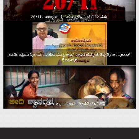
26/11 ಮುಂಬೈ ಉಗ್ರ ದಾಳಿಯ ಕಹಿ ನೆನಪಿಗೆ 12 ವರ್ಷ
ಅಯೋಧ್ಯೆಯ ಶ್ರೀರಾಮ ಮಂದಿರ ವಿನ್ಯಾಸಕಾರ, ದೇಶದ ಹೆಮ್ಮೆಯ ಶಿಲ್ಪಿ ಶ್ರೀ ಚಂದ್ರಕಾಂತ್‌
ಸೋಂಪುರ
ಬೀದಿ ಶ್ವಾನಗಳ ಶ್ವಾಸದಂತಿರುವ ಶ್ರೀಮತಿ ರಜನಿ ಶೆಟ್ಟಿ