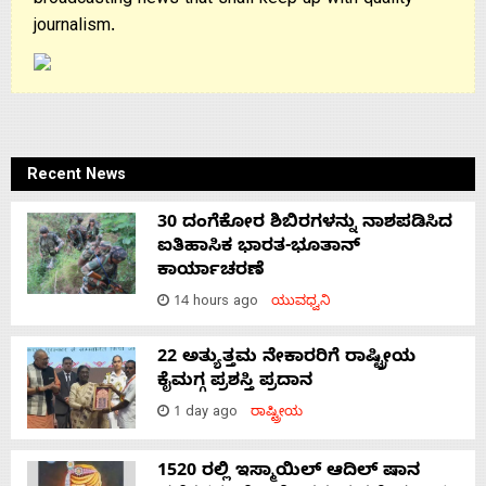
broadcasting news that shall keep up with quality
journalism.
Recent News
30 ದಂಗೆಕೋರ ಶಿಬಿರಗಳನ್ನು ನಾಶಪಡಿಸಿದ
ಐತಿಹಾಸಿಕ ಭಾರತ-ಭೂತಾನ್
ಕಾರ್ಯಾಚರಣೆ
14 hours ago
ಯುವಧ್ವನಿ
22 ಅತ್ಯುತ್ತಮ ನೇಕಾರರಿಗೆ ರಾಷ್ಟ್ರೀಯ
ಕೈಮಗ್ಗ ಪ್ರಶಸ್ತಿ ಪ್ರದಾನ
1 day ago
ರಾಷ್ಟ್ರೀಯ
1520 ರಲ್ಲಿ ಇಸ್ಮಾಯಿಲ್ ಆದಿಲ್ ಷಾನ