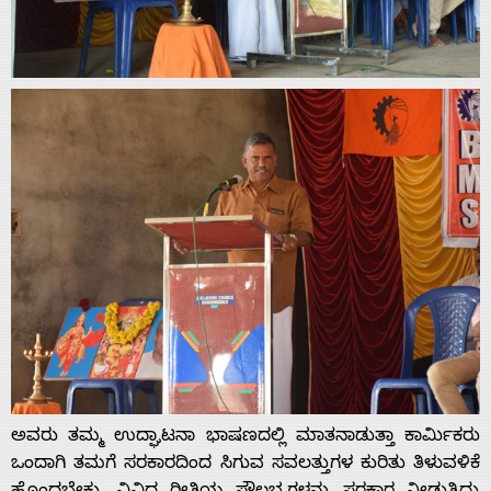
Home
About
ಅವರು ತಮ್ಮ ಉದ್ಘಾಟನಾ ಭಾಷಣದಲ್ಲಿ ಮಾತನಾಡುತ್ತಾ ಕಾರ್ಮಿಕರು
Us
ಒಂದಾಗಿ ತಮಗೆ ಸರಕಾರದಿಂದ ಸಿಗುವ ಸವಲತ್ತುಗಳ ಕುರಿತು ತಿಳುವಳಿಕೆ