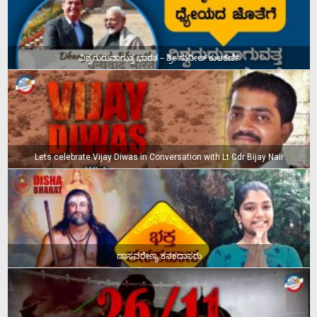
ವಿಶ್ವಗುರುವಾಗುತ್ತ ಭಾರತ – ಶ್ರೀ ಸುನೀಲ್‌ ಕುಲಕರ್ಣಿ
Lets celebrate Vijay Diwas in Conversation with Lt Cdr Bijay Nair
ದಾಸವರೇಣ್ಯ ಕನಕದಾಸರು