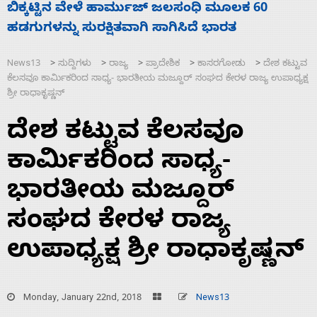
ನಾಗೇಂದ್ರ ರಾಜೀನಾಮೆ ಕೊಡದಿದ್ದರೆ ಸದನ ನಡೆಸಲು
ಸ
ಬಿಡೆವು: ಛಲವಾದಿ ನಾರಾಯಣಸ್ವಾಮಿ
ಹ
News13
ಸುದ್ದಿಗಳು
ರಾಜ್ಯ
ಪ್ರಾದೇಶಿಕ
ಕಾಸರಗೋಡು
ದೇಶ ಕಟ್ಟುವ
>
>
>
>
>
ಕೆಲಸವೂ ಕಾರ್ಮಿಕರಿಂದ ಸಾಧ್ಯ- ಭಾರತೀಯ ಮಜ್ದೂರ್ ಸಂಘದ ಕೇರಳ ರಾಜ್ಯ ಉಪಾಧ್ಯಕ್ಷ
ಶ್ರೀ ರಾಧಾಕೃಷ್ಣನ್
ದೇಶ ಕಟ್ಟುವ ಕೆಲಸವೂ
ಕಾರ್ಮಿಕರಿಂದ ಸಾಧ್ಯ-
ಭಾರತೀಯ ಮಜ್ದೂರ್
ಸಂಘದ ಕೇರಳ ರಾಜ್ಯ
ಉಪಾಧ್ಯಕ್ಷ ಶ್ರೀ ರಾಧಾಕೃಷ್ಣನ್
Monday, January 22nd, 2018
News13