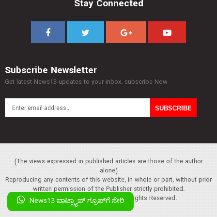
Stay Connected
Subscribe Newsletter
Get latest News13 updates to your inbox. subscribe Now
(The views expressed in published articles are those of the author
alone)
Reproducing any contents of this website, in whole or part, without prior
written permission of the Publisher strictly prohibited.
Copyright :© 2013 News13. All Rights Reserved.
News13 ವಾಟ್ಸ್ಯಾಪ್‌ ಗ್ರೂಪ್‌ಗೆ ಸೇರಿ