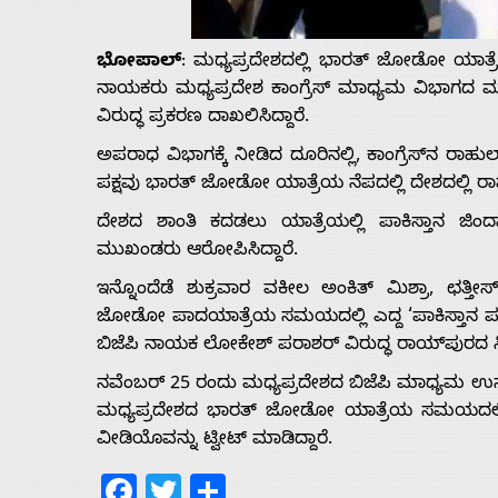
Us
ಭೋಪಾಲ್
: ಮಧ್ಯಪ್ರದೇಶದಲ್ಲಿ ಭಾರತ್ ಜೋಡೋ ಯಾತ್ರೆ
Advertise
ನಾಯಕರು ಮಧ್ಯಪ್ರದೇಶ ಕಾಂಗ್ರೆಸ್ ಮಾಧ್ಯಮ ವಿಭಾಗದ ಮು
ವಿರುದ್ಧ ಪ್ರಕರಣ ದಾಖಲಿಸಿದ್ದಾರೆ.
With
ಅಪರಾಧ ವಿಭಾಗಕ್ಕೆ ನೀಡಿದ ದೂರಿನಲ್ಲಿ, ಕಾಂಗ್ರೆಸ್‌ನ ರಾಹು
ಪಕ್ಷವು ಭಾರತ್ ಜೋಡೋ ಯಾತ್ರೆಯ ನೆಪದಲ್ಲಿ ದೇಶದಲ್ಲಿ ರಾಷ್
s
ದೇಶದ ಶಾಂತಿ ಕದಡಲು ಯಾತ್ರೆಯಲ್ಲಿ ಪಾಕಿಸ್ತಾನ ಜಿಂ
ಮುಖಂಡರು ಆರೋಪಿಸಿದ್ದಾರೆ.
ಇನ್ನೊಂದೆಡೆ ಶುಕ್ರವಾರ ವಕೀಲ ಅಂಕಿತ್ ಮಿಶ್ರಾ, ಛತ್ತೀ
Contact
ಜೋಡೋ ಪಾದಯಾತ್ರೆಯ ಸಮಯದಲ್ಲಿ ಎದ್ದ ‘ಪಾಕಿಸ್ತಾನ ಪರ’
ಬಿಜೆಪಿ ನಾಯಕ ಲೋಕೇಶ್ ಪರಾಶರ್ ವಿರುದ್ಧ ರಾಯ್‌ಪುರದ ಸಿ
Us
ನವೆಂಬರ್ 25 ರಂದು ಮಧ್ಯಪ್ರದೇಶದ ಬಿಜೆಪಿ ಮಾಧ್ಯಮ ಉಸ್ತ
ಮಧ್ಯಪ್ರದೇಶದ ಭಾರತ್ ಜೋಡೋ ಯಾತ್ರೆಯ ಸಮಯದಲ್ಲಿ ಪ
ವೀಡಿಯೊವನ್ನು ಟ್ವೀಟ್ ಮಾಡಿದ್ದಾರೆ.
Facebook
Twitter
Share