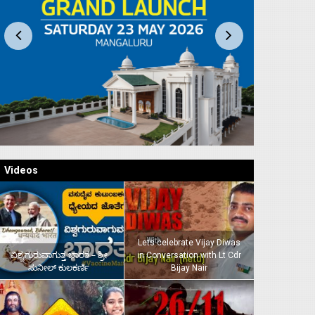
Videos
Lets celebrate Vijay Diwas
ವಿಶ್ವಗುರುವಾಗುತ್ತ ಭಾರತ – ಶ್ರೀ
in Conversation with Lt Cdr
ಸುನೀಲ್‌ ಕುಲಕರ್ಣಿ
Bijay Nair