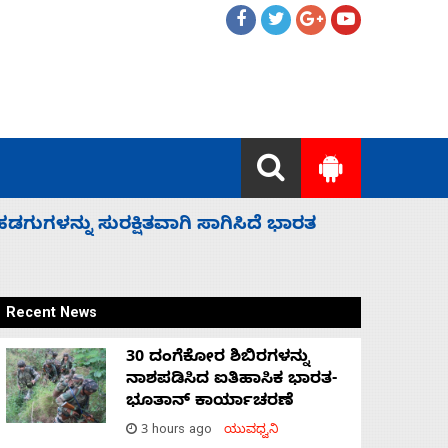
 ಬಿಡೆವು: ಛಲವಾದಿ ನಾರಾಯಣಸ್ವಾಮಿ
ಸಚಿವ ಸಂಪು
Recent News
30 ದಂಗೆಕೋರ ಶಿಬಿರಗಳನ್ನು
ನಾಶಪಡಿಸಿದ ಐತಿಹಾಸಿಕ ಭಾರತ-
ಭೂತಾನ್ ಕಾರ್ಯಾಚರಣೆ
3 hours ago
ಯುವಧ್ವನಿ