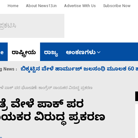
Home
About News13.in
Advertise With Us
Subscribe Now
e
ರಾಷ್ಟ್ರೀಯ
ರಾಜ್ಯ
ಅಂಕಣಗಳು
ಾರತ
ನಾಗೇಂದ್ರ ರಾಜೀನಾಮೆ ಕೊಡದಿದ್ದರೆ ಸದನ ನಡೆಸಲು
g News :
 ಪಾಕ್‌ ಪರ ಘೋಷಣೆ: ಕಾಂಗ್ರೆಸ್‌ ನಾಯಕರ ವಿರುದ್ಧ ಪ್ರಕರಣ
 ವೇಳೆ ಪಾಕ್‌ ಪರ
ಾಯಕರ ವಿರುದ್ಧ ಪ್ರಕರಣ