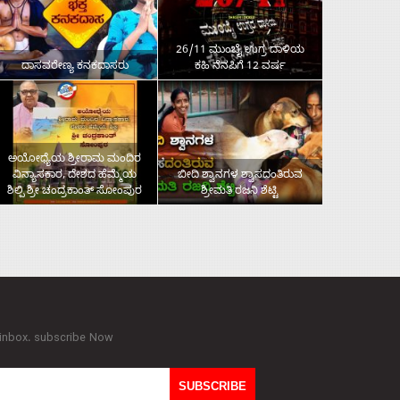
26/11 ಮುಂಬೈ ಉಗ್ರ ದಾಳಿಯ
ದಾಸವರೇಣ್ಯ ಕನಕದಾಸರು
ಕಹಿ ನೆನಪಿಗೆ 12 ವರ್ಷ
ಅಯೋಧ್ಯೆಯ ಶ್ರೀರಾಮ ಮಂದಿರ
ವಿನ್ಯಾಸಕಾರ, ದೇಶದ ಹೆಮ್ಮೆಯ
ಬೀದಿ ಶ್ವಾನಗಳ ಶ್ವಾಸದಂತಿರುವ
ಶಿಲ್ಪಿ ಶ್ರೀ ಚಂದ್ರಕಾಂತ್‌ ಸೋಂಪುರ
ಶ್ರೀಮತಿ ರಜನಿ ಶೆಟ್ಟಿ
 inbox. subscribe Now