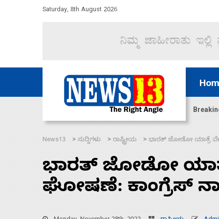
Saturday, 8th August 2026
Hom
ಜಲಸಂಧಿ ಮೂಲಕ 60 ಹಡಗುಗಳನ್ನು ಸುರಕ್ಷಿತವಾಗಿ ಸಾಗಿಸಿದೆ ಭ
Breakin
News13
ಸುದ್ದಿಗಳು
ರಾಷ್ಟ್ರೀಯ
ಭಾರತ್‌ ಜೋಡೋ ಯಾತ್ರೆ ವೇಳೆ
>
>
>
ಭಾರತ್‌ ಜೋಡೋ ಯಾತ್ರೆ
ಘೋಷಣೆ: ಕಾಂಗ್ರೆಸ್‌ ನ