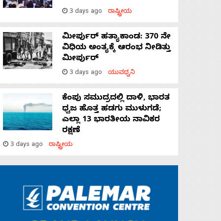
3 days ago
ರಾಷ್ಟ್ರೀಯ
ಮೀರ್ಪುರ್ ಹತ್ಯಾಕಾಂಡ: 370 ನೇ
ವಿಧಿಯ ಅಂತ್ಯಕ್ಕೆ ಆರಂಭ ನೀಡಿತ್ತು
ಮೀರ್ಪುರ್
3 days ago
ಯುವಧ್ವನಿ
ಕೆಂಪು ಸಮುದ್ರದಲ್ಲಿ ದಾಳಿ, ಭಾರತ
ಧ್ವಜ ಹೊತ್ತ ಹಡಗು ಮುಳುಗಡೆ;
ಎಲ್ಲಾ 13 ಭಾರತೀಯ ನಾವಿಕರ
ರಕ್ಷಣೆ
3 days ago
ರಾಷ್ಟ್ರೀಯ