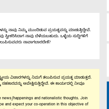
ನು ನಾವು ನಿಮ್ಮ ಮುಂದಿಡುವ ಪ್ರಯತ್ನವನ್ನು ಮಾಡುತ್ತಿದ್ದೇವೆ.
 ನೀವು ಸ್ವೀಕರಿಸಿದಾಗ ನಾವು ಬೆಳೆಯಬಹುದು. ಒಳ್ಳೆಯ ಸುದ್ದಿಗಳಿಗೆ
ತಲುಪಿಸುವವರು ನಾವಾಗಬಾರದೇಕೆ?
ಟ್ರೀಯ ವಿಚಾರಗಳನ್ನು ನಿಮಗೆ ತಲುಪಿಸುವ ಪ್ರಯತ್ನ ಮಾಡುತ್ತದೆ.
ಮ ಸಹಕಾರವನ್ನು ಅಪೇಕ್ಷಿಸುತ್ತಿದ್ದೇವೆ. ಈ ಕಾರ್ಯದಲ್ಲಿ ನೀವೂ
 news/happenings and nationalistic thoughts. Join
pe and expect your co-operation in this objective of