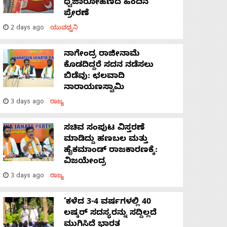
ಧ್ವಜಾರೋಹಣದ ಹಿಂದಿನ
ಪ್ರೇರಣೆ
2 days ago
ಯುವಧ್ವನಿ
ನಾಗೇಂದ್ರ ರಾಜೀನಾಮೆ
ಕೊಡದಿದ್ದರೆ ಸದನ ನಡೆಸಲು
ಬಿಡೆವು: ಛಲವಾದಿ
ನಾರಾಯಣಸ್ವಾಮಿ
3 days ago
ರಾಜ್ಯ
ಸಚಿವ ಸಂಪುಟ ವಿಸ್ತರಣೆ
ಮಾಡಿದ್ದು ಹಣಬಲ ಮತ್ತು
ಹೈಕಮಾಂಡ್ ರಾಜಕಾರಣಕ್ಕೆ:
ವಿಜಯೇಂದ್ರ
3 days ago
ರಾಜ್ಯ
‘ಕಳೆದ 3-4 ವರ್ಷಗಳಲ್ಲಿ 40
ಲಷ್ಕರ್ ಸದಸ್ಯರನ್ನು ಸದ್ದಿಲ್ಲದೆ
ಮುಗಿಸಿದೆ ಭಾರತ