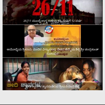
26/11 ಮುಂಬೈ ಉಗ್ರ ದಾಳಿಯ ಕಹಿ ನೆನಪಿಗೆ 12 ವರ್ಷ
ಅಯೋಧ್ಯೆಯ ಶ್ರೀರಾಮ ಮಂದಿರ ವಿನ್ಯಾಸಕಾರ, ದೇಶದ ಹೆಮ್ಮೆಯ ಶಿಲ್ಪಿ ಶ್ರೀ ಚಂದ್ರಕಾಂತ್‌
ಸೋಂಪುರ
ಬೀದಿ ಶ್ವಾನಗಳ ಶ್ವಾಸದಂತಿರುವ ಶ್ರೀಮತಿ ರಜನಿ ಶೆಟ್ಟಿ