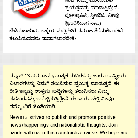
ನಾವು ನಿಮ್ಮ ಮುಂದಿಡುವ
ಪ್ರಯತ್ನವನ್ನು ಮಾಡುತ್ತಿದ್ದೇವೆ.
ಪ್ರೋತ್ಸಾಹಿಸಿ, ಸ್ವೀಕರಿಸಿ. ನೀವು
ಸ್ವೀಕರಿಸಿದಾಗ ನಾವು
ಬೆಳೆಯಬಹುದು. ಒಳ್ಳೆಯ ಸುದ್ದಿಗಳಿಗೆ ಸಮಾಜ ತೆರೆದುಕೊಂಡಿದೆ
ತಲುಪಿಸುವವರು ನಾವಾಗಬಾರದೇಕೆ?
ನ್ಯೂಸ್ 13 ಸಮಾಜದ ಧನಾತ್ಮಕ ಸುದ್ದಿಗಳನ್ನು ಹಾಗೂ ರಾಷ್ಟ್ರೀಯ
ವಿಚಾರಗಳನ್ನು ನಿಮಗೆ ತಲುಪಿಸುವ ಪ್ರಯತ್ನ ಮಾಡುತ್ತದೆ. ಈ
ರೀತಿ ಇನ್ನಷ್ಟು ಉತ್ತಮ ಸುದ್ದಿಗಳನ್ನು ತಲುಪಿಸಲು ನಿಮ್ಮ
ಸಹಕಾರವನ್ನು ಅಪೇಕ್ಷಿಸುತ್ತಿದ್ದೇವೆ. ಈ ಕಾರ್ಯದಲ್ಲಿ ನೀವೂ
ನಮ್ಮೊಂದಿಗೆ ಜೊತೆಯಾಗಿ.
News13 strives to publish and promote positive
news/happenings and nationalistic thoughts. Join
hands with us in this constructive cause. We hope and