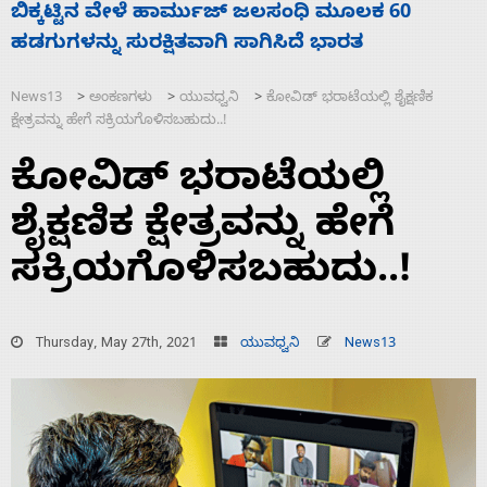
ನಾಗೇಂದ್ರ ರಾಜೀನಾಮೆ ಕೊಡದಿದ್ದರೆ ಸದನ ನಡೆಸಲು
ಸ
ಬಿಡೆವು: ಛಲವಾದಿ ನಾರಾಯಣಸ್ವಾಮಿ
ಹ
News13
ಅಂಕಣಗಳು
ಯುವಧ್ವನಿ
ಕೋವಿಡ್ ಭರಾಟೆಯಲ್ಲಿ ಶೈಕ್ಷಣಿಕ
>
>
>
ಕ್ಷೇತ್ರವನ್ನು ಹೇಗೆ ಸಕ್ರಿಯಗೊಳಿಸಬಹುದು..!
ಕೋವಿಡ್ ಭರಾಟೆಯಲ್ಲಿ
ಶೈಕ್ಷಣಿಕ ಕ್ಷೇತ್ರವನ್ನು ಹೇಗೆ
ಸಕ್ರಿಯಗೊಳಿಸಬಹುದು..!
Thursday, May 27th, 2021
ಯುವಧ್ವನಿ
News13