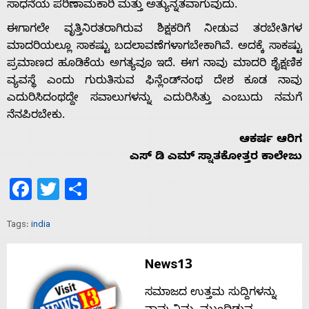
ಸಾಧನೆಯ ಪರಿಣಾಮಕಾರಿ ಮತ್ತು ಅತ್ಯುನ್ನತವಾಗುವುದು.
ಈಗಾಗಲೇ ವೃತ್ತಿನಿರತರಾಗಿರುವ ಶಿಕ್ಷಕರಿಗೆ ನೀಡುವ ತರಬೇತಿಗಳ
ಮಾದರಿಯಲ್ಲೂ ಸಾಕಷ್ಟು ಬದಲಾವಣೆಗಳಾಗಬೇಕಾಗಿವೆ. ಅದಕ್ಕೆ ಸಾಕಷ್ಟು
ಪ್ರಮಾಣದ ಹೂಡಿಕೆಯ ಅಗತ್ಯವೂ ಇದೆ. ಈಗ ನಾವು ಮಾದರಿ ಶೈಕ್ಷಣಿಕ
ವ್ಯವಸ್ಥೆ ಎಂದು ಗುರುತಿಸುವ ಫಿನ್ಲೆಂಡ್‌ನಂಥ ದೇಶ ಕೂಡ ನಾವು
ಎದುರಿಸಿದಂಥದ್ದೇ ಸವಾಲುಗಳನ್ನು ಎದುರಿಸಿತ್ತು ಎಂಬುದು ನಮಗೆ
ನೆನಪಿರಬೇಕು.
ಆಕರ್ಷ ಆರಿಗ
ಎಸ್ ಡಿ ಎಮ್ ಸ್ನಾತಕೋತ್ತರ ಕಾಲೇಜು
Facebook
Twitter
Share
Tags:
india
News13
ಸಮಾಜದ ಉತ್ತಮ ಸುದ್ದಿಗಳನ್ನು