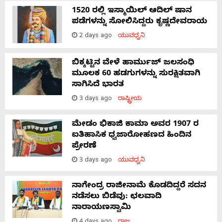
1520 ರಲ್ಲಿ ಇಸ್ಮಾಯಿಲ್ ಆದಿಲ್ ಷಾನ
ಪಡೆಗಳನ್ನು ಸೋಲಿಸಿದ್ದರು ಕೃಷ್ಣದೇವರಾಯ
2 days ago
ಯುವಧ್ವನಿ
ಬಿಕ್ಕಟ್ಟಿನ ವೇಳೆ ಹಾರ್ಮುಜ್ ಜಲಸಂಧಿ
ಮೂಲಕ 60 ಹಡಗುಗಳನ್ನು ಸುರಕ್ಷಿತವಾಗಿ
ಸಾಗಿಸಿದೆ ಭಾರತ
3 days ago
ರಾಷ್ಟ್ರೀಯ
ಮೇಡಂ ಭಿಕಾಜಿ ಕಾಮಾ ಅವರ 1907 ರ
ಐತಿಹಾಸಿಕ ಧ್ವಜಾರೋಹಣದ ಹಿಂದಿನ
ಪ್ರೇರಣೆ
3 days ago
ಯುವಧ್ವನಿ
ನಾಗೇಂದ್ರ ರಾಜೀನಾಮೆ ಕೊಡದಿದ್ದರೆ ಸದನ
ನಡೆಸಲು ಬಿಡೆವು: ಛಲವಾದಿ
ನಾರಾಯಣಸ್ವಾಮಿ