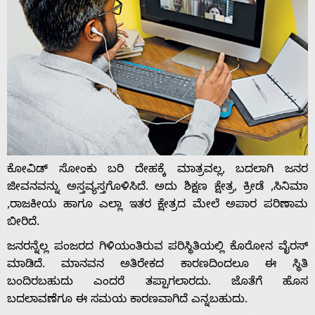
ಕೋವಿಡ್ ಸೋಂಕು ಬರಿ ದೇಹಕ್ಕೆ ಮಾತ್ರವಲ್ಲ, ಬದಲಾಗಿ ಜನರ
ಜೀವನವನ್ನು ಅಸ್ತವ್ಯಸ್ತಗೊಳಿಸಿದೆ. ಅದು ಶಿಕ್ಷಣ ಕ್ಷೇತ್ರ, ಕ್ರೀಡೆ ,ಸಿನಿಮಾ
,ರಾಜಕೀಯ ಹಾಗೂ ಎಲ್ಲಾ ಇತರ ಕ್ಷೇತ್ರದ ಮೇಲೆ ಅಪಾರ ಪರಿಣಾಮ
ಬೀರಿದೆ.
ಜನರನ್ನೆಲ್ಲ ಪಂಜರದ ಗಿಳಿಯಂತಿರುವ ಪರಿಸ್ಥಿತಿಯಲ್ಲಿ ಕೊರೋನ ವೈರಸ್
ಮಾಡಿದೆ. ಮಾನವನ ಅತಿರೇಕದ ಕಾರಣದಿಂದಲೂ ಈ ಸ್ಥಿತಿ
ಬಂದಿರಬಹುದು ಎಂದರೆ ತಪ್ಪಾಗಲಾರದು. ಜೊತೆಗೆ ಹೊಸ
ಬದಲಾವಣೆಗೂ ಈ ಸಮಯ ಕಾರಣವಾಗಿದೆ ಎನ್ನಬಹುದು.