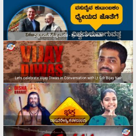
ವಿಶ್ವಗುರುವಾಗುತ್ತ ಭಾರತ – ಶ್ರೀ ಸುನೀಲ್‌ ಕುಲಕರ್ಣಿ
Lets celebrate Vijay Diwas in Conversation with Lt Cdr Bijay Nair
ದಾಸವರೇಣ್ಯ ಕನಕದಾಸರು