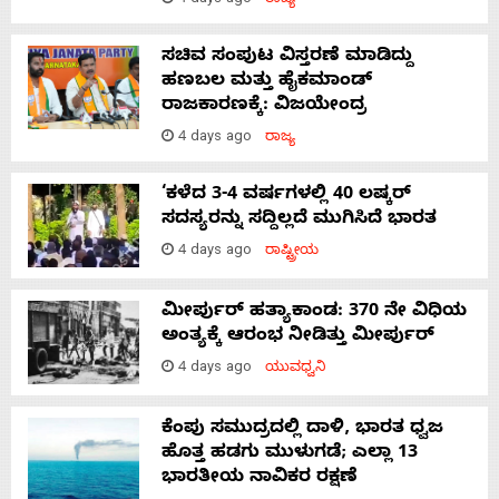
4 days ago
ರಾಜ್ಯ
ಸಚಿವ ಸಂಪುಟ ವಿಸ್ತರಣೆ ಮಾಡಿದ್ದು
ಹಣಬಲ ಮತ್ತು ಹೈಕಮಾಂಡ್
ರಾಜಕಾರಣಕ್ಕೆ: ವಿಜಯೇಂದ್ರ
4 days ago
ರಾಜ್ಯ
‘ಕಳೆದ 3-4 ವರ್ಷಗಳಲ್ಲಿ 40 ಲಷ್ಕರ್
ಸದಸ್ಯರನ್ನು ಸದ್ದಿಲ್ಲದೆ ಮುಗಿಸಿದೆ ಭಾರತ
4 days ago
ರಾಷ್ಟ್ರೀಯ
ಮೀರ್ಪುರ್ ಹತ್ಯಾಕಾಂಡ: 370 ನೇ ವಿಧಿಯ
ಅಂತ್ಯಕ್ಕೆ ಆರಂಭ ನೀಡಿತ್ತು ಮೀರ್ಪುರ್
4 days ago
ಯುವಧ್ವನಿ
ಕೆಂಪು ಸಮುದ್ರದಲ್ಲಿ ದಾಳಿ, ಭಾರತ ಧ್ವಜ
ಹೊತ್ತ ಹಡಗು ಮುಳುಗಡೆ; ಎಲ್ಲಾ 13
ಭಾರತೀಯ ನಾವಿಕರ ರಕ್ಷಣೆ