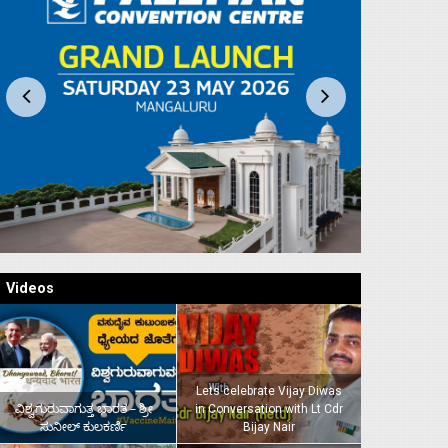
Videos
Lets celebrate Vijay Diwas
ವಿಶ್ವಗುರುವಾಗುತ್ತ ಭಾರತ – ಶ್ರೀ
in Conversation with Lt Cdr
ಸುನೀಲ್‌ ಕುಲಕರ್ಣಿ
Bijay Nair