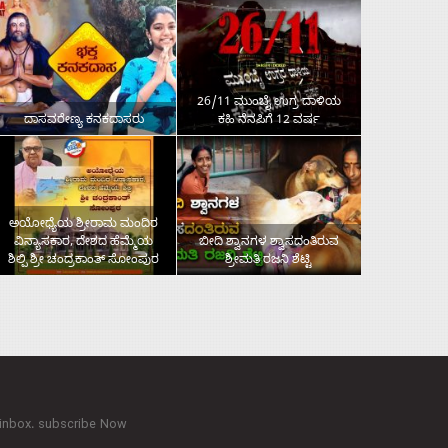
26/11 ಮುಂಬೈ ಉಗ್ರ ದಾಳಿಯ
ದಾಸವರೇಣ್ಯ ಕನಕದಾಸರು
ಕಹಿ ನೆನಪಿಗೆ 12 ವರ್ಷ
ಅಯೋಧ್ಯೆಯ ಶ್ರೀರಾಮ ಮಂದಿರ
ವಿನ್ಯಾಸಕಾರ, ದೇಶದ ಹೆಮ್ಮೆಯ
ಬೀದಿ ಶ್ವಾನಗಳ ಶ್ವಾಸದಂತಿರುವ
ಶಿಲ್ಪಿ ಶ್ರೀ ಚಂದ್ರಕಾಂತ್‌ ಸೋಂಪುರ
ಶ್ರೀಮತಿ ರಜನಿ ಶೆಟ್ಟಿ
 inbox. subscribe Now