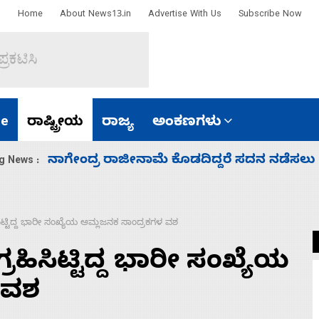
Home
About News13.in
Advertise With Us
Subscribe Now
e
ರಾಷ್ಟ್ರೀಯ
ರಾಜ್ಯ
ಅಂಕಣಗಳು
ಸಚಿವ ಸಂಪುಟ ವಿಸ್ತರಣೆ ಮಾಡಿದ್ದು ಹಣಬಲ ಮತ್ತು 
g News :
ಸಿಟ್ಟಿದ್ದ ಭಾರೀ ಸಂಖ್ಯೆಯ ಆಮ್ಲಜನಕ ಸಾಂದ್ರಕಗಳ ವಶ
ರಹಿಸಿಟ್ಟಿದ್ದ ಭಾರೀ ಸಂಖ್ಯೆಯ
 ವಶ