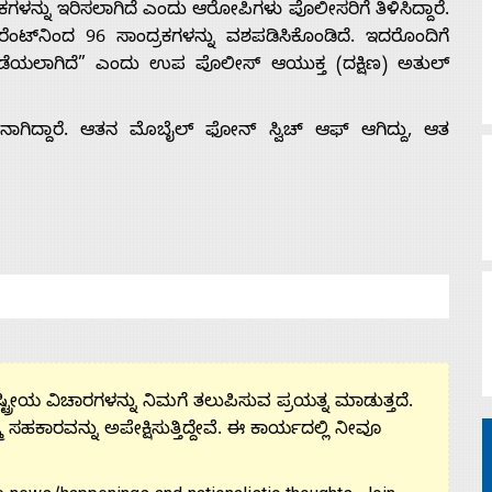
ರಕಗಳನ್ನು ಇರಿಸಲಾಗಿದೆ ಎಂದು ಆರೋಪಿಗಳು ಪೊಲೀಸರಿಗೆ ತಿಳಿಸಿದ್ದಾರೆ.
ಂಟ್‌ನಿಂದ 96 ಸಾಂದ್ರಕಗಳನ್ನು ವಶಪಡಿಸಿಕೊಂಡಿದೆ. ಇದರೊಂದಿಗೆ
ಪಡೆಯಲಾಗಿದೆ” ಎಂದು ಉಪ ಪೊಲೀಸ್ ಆಯುಕ್ತ (ದಕ್ಷಿಣ) ಅತುಲ್
ಗಿದ್ದಾರೆ. ಆತನ ಮೊಬೈಲ್ ಫೋನ್ ಸ್ವಿಚ್ ಆಫ್ ಆಗಿದ್ದು, ಆತ
ಟ್ರೀಯ ವಿಚಾರಗಳನ್ನು ನಿಮಗೆ ತಲುಪಿಸುವ ಪ್ರಯತ್ನ ಮಾಡುತ್ತದೆ.
ಮ ಸಹಕಾರವನ್ನು ಅಪೇಕ್ಷಿಸುತ್ತಿದ್ದೇವೆ. ಈ ಕಾರ್ಯದಲ್ಲಿ ನೀವೂ