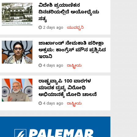
ವಿದೇಶಿ ಪ್ರಯಾಣಿಕನ
ದಿನಚರಿಯಲ್ಲಿದೆ ಅಯೋಧ್ಯೆಯ
ಸತ್ಯ
2 days ago
ಯುವಧ್ವನಿ
ಜಾರ್ಖಾಂಡ್‌ ನೇಮಕಾತಿ ಪರೀಕ್ಷಾ
ಅಕ್ರಮ: ಕಾಂಗ್ರೆಸ್‌ ಮೌನ ಪ್ರಶ್ನಿಸಿದ
ಇರಾನಿ
4 days ago
ರಾಷ್ಟ್ರೀಯ
ರಾಷ್ಟ್ರವ್ಯಾಪಿ 100 ವಾರಗಳ
ಮಾದಕ ದ್ರವ್ಯ ವಿರೋಧಿ
ಅಭಿಯಾನಕ್ಕೆ ಮೋದಿ ಚಾಲನೆ
4 days ago
ರಾಷ್ಟ್ರೀಯ