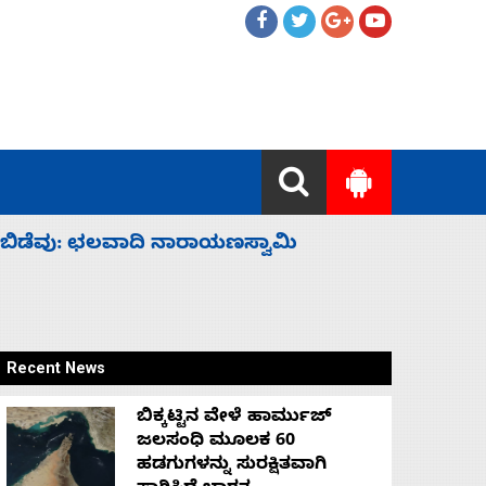
ಹೈಕಮಾಂಡ್ ರಾಜಕಾರಣಕ್ಕೆ: ವಿಜಯೇಂದ್ರ
‘ಕಳೆದ 3-4 
Recent News
ಬಿಕ್ಕಟ್ಟಿನ ವೇಳೆ ಹಾರ್ಮುಜ್
ಜಲಸಂಧಿ ಮೂಲಕ 60
ಹಡಗುಗಳನ್ನು ಸುರಕ್ಷಿತವಾಗಿ