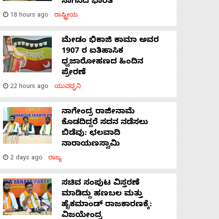
ಸಾಗಿಸಿದೆ ಭಾರತ
18 hours ago
ರಾಷ್ಟ್ರೀಯ
ಮೇಡಂ ಭಿಕಾಜಿ ಕಾಮಾ ಅವರ
1907 ರ ಐತಿಹಾಸಿಕ
ಧ್ವಜಾರೋಹಣದ ಹಿಂದಿನ
ಪ್ರೇರಣೆ
22 hours ago
ಯುವಧ್ವನಿ
ನಾಗೇಂದ್ರ ರಾಜೀನಾಮೆ
ಕೊಡದಿದ್ದರೆ ಸದನ ನಡೆಸಲು
ಬಿಡೆವು: ಛಲವಾದಿ
ನಾರಾಯಣಸ್ವಾಮಿ
2 days ago
ರಾಜ್ಯ
ಸಚಿವ ಸಂಪುಟ ವಿಸ್ತರಣೆ
ಮಾಡಿದ್ದು ಹಣಬಲ ಮತ್ತು
ಹೈಕಮಾಂಡ್ ರಾಜಕಾರಣಕ್ಕೆ:
ವಿಜಯೇಂದ್ರ