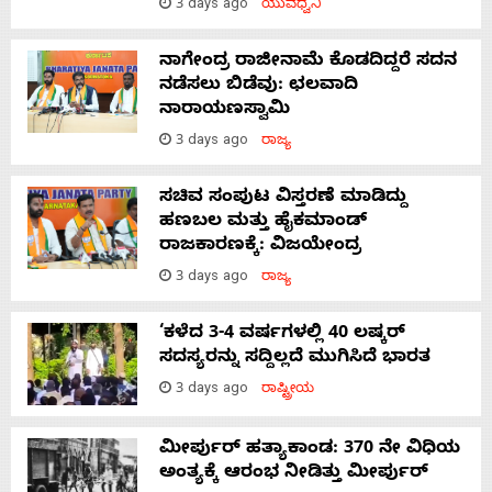
3 days ago
ಯುವಧ್ವನಿ
ನಾಗೇಂದ್ರ ರಾಜೀನಾಮೆ ಕೊಡದಿದ್ದರೆ ಸದನ
ನಡೆಸಲು ಬಿಡೆವು: ಛಲವಾದಿ
ನಾರಾಯಣಸ್ವಾಮಿ
3 days ago
ರಾಜ್ಯ
ಸಚಿವ ಸಂಪುಟ ವಿಸ್ತರಣೆ ಮಾಡಿದ್ದು
ಹಣಬಲ ಮತ್ತು ಹೈಕಮಾಂಡ್
ರಾಜಕಾರಣಕ್ಕೆ: ವಿಜಯೇಂದ್ರ
3 days ago
ರಾಜ್ಯ
‘ಕಳೆದ 3-4 ವರ್ಷಗಳಲ್ಲಿ 40 ಲಷ್ಕರ್
ಸದಸ್ಯರನ್ನು ಸದ್ದಿಲ್ಲದೆ ಮುಗಿಸಿದೆ ಭಾರತ
3 days ago
ರಾಷ್ಟ್ರೀಯ
ಮೀರ್ಪುರ್ ಹತ್ಯಾಕಾಂಡ: 370 ನೇ ವಿಧಿಯ
ಅಂತ್ಯಕ್ಕೆ ಆರಂಭ ನೀಡಿತ್ತು ಮೀರ್ಪುರ್