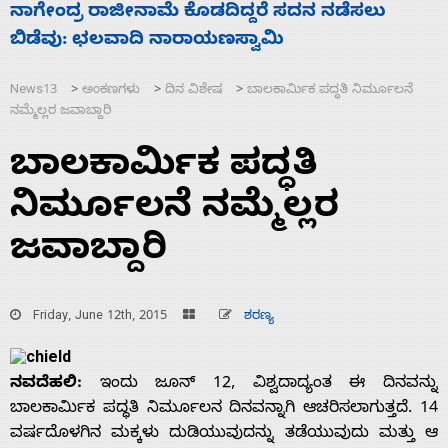
ಸಚಿವ ಸಂಪುಟ ವಿಸ್ತರಣೆ ಮಾಡಿದ್ದು ಹಣಬಲ ಮತ್ತು
ಹೈಕಮಾಂಡ್ ರಾಜಕಾರಣಕ್ಕೆ: ವಿಜಯೇಂದ್ರ
News13
ಅಂಕಣಗಳು
ದಿನ ವಿಶೇಷ
ಬಾಲಕಾರ್ಮಿಕ ಪದ್ಧತಿ ನಿರ್ಮೂಲನೆ
>
>
>
ನಮ್ಮೆಲ್ಲರ ಜವಾಬ್ದಾರಿ
ಬಾಲಕಾರ್ಮಿಕ ಪದ್ಧತಿ
ನಿರ್ಮೂಲನೆ ನಮ್ಮೆಲ್ಲರ
ಜವಾಬ್ದಾರಿ
Friday, June 12th, 2015
ಶರಣ್ಯ
ನವದೆಹಲಿ:
ಇಂದು ಜೂನ್ 12, ವಿಶ್ವದಾದ್ಯಂತ ಈ ದಿನವನ್ನು
ಬಾಲಕಾರ್ಮಿಕ ಪದ್ಧತಿ ನಿರ್ಮೂಲನ ದಿನವನ್ನಾಗಿ ಆಚರಿಸಲಾಗುತ್ತದೆ. 14
ವರ್ಷದೊಳಗಿನ ಮಕ್ಕಳು ದುಡಿಯುವುದನ್ನು ತಡೆಯುವುದು ಮತ್ತು ಆ