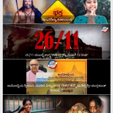
ದಾಸವರೇಣ್ಯ ಕನಕದಾಸರು
26/11 ಮುಂಬೈ ಉಗ್ರ ದಾಳಿಯ ಕಹಿ ನೆನಪಿಗೆ 12 ವರ್ಷ
ಅಯೋಧ್ಯೆಯ ಶ್ರೀರಾಮ ಮಂದಿರ ವಿನ್ಯಾಸಕಾರ, ದೇಶದ ಹೆಮ್ಮೆಯ ಶಿಲ್ಪಿ ಶ್ರೀ ಚಂದ್ರಕಾಂತ್‌
ಸೋಂಪುರ