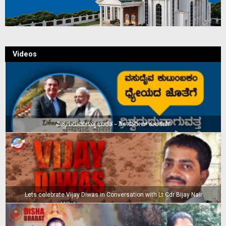
Videos
ವಿಶ್ವಗುರುವಾಗುತ್ತ ಭಾರತ – ಶ್ರೀ ಸುನೀಲ್‌ ಕುಲಕರ್ಣಿ
Lets celebrate Vijay Diwas in Conversation with Lt Cdr Bijay Nair