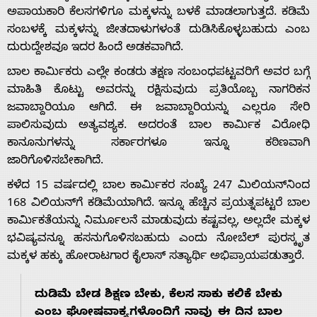
ಅಪಾಯಕಾರಿ ಕೆಲಸಗಳಿಗೂ ಮಕ್ಕಳನ್ನು ಬಳಕೆ ಮಾಡಲಾಗುತ್ತದೆ. ಕಡಿಮೆ
ಸಂಬಳಕ್ಕೆ ಮಕ್ಕಳನ್ನು ಜೀತದಾಳುಗಳಂತೆ ದುಡಿಸಿಕೊಳ್ಳಬಹುದು ಎಂಬ
ದುರುದ್ದೇಶವೂ ಇದರ ಹಿಂದೆ ಅಡಕವಾಗಿದೆ.
Home
ಬಾಲ ಕಾರ್ಮಿಕರು ಎಲ್ಲೇ ಕಂಡರು ತಕ್ಷಣ ಸಂಬಂಧಪಟ್ಟವರಿಗೆ ಅವರ ಬಗ್ಗೆ
ಮಾಹಿತಿ ಕೊಟ್ಟು ಅವರನ್ನು ರಕ್ಷಿಸುವುದು ಪ್ರತಿಯೊಬ್ಬ ನಾಗರಿಕನ
ಜವಾಬ್ದಾರಿಯೂ ಆಗಿದೆ. ಈ ಜವಾಬ್ದಾರಿಯನ್ನು ಎಲ್ಲರೂ ಸೇರಿ
About
ಪಾಲಿಸುವುದು ಅತ್ಯವಶ್ಯಕ. ಅದರಂತೆ ಬಾಲ ಕಾರ್ಮಿಕ ವಿರೋಧಿ
ಕಾನೂನುಗಳನ್ನು ಸರ್ಕಾರಗಳೂ ಇನ್ನೂ ಕಠಿಣವಾಗಿ
Us
ಜಾರಿಗೊಳಿಸಬೇಕಾಗಿದೆ.
ಕಳೆದ 15 ವರ್ಷದಲ್ಲಿ ಬಾಲ ಕಾರ್ಮಿಕರ ಸಂಖ್ಯೆ 247 ಮಿಲಿಯನ್‌ನಿಂದ
168 ವಿಲಿಯನ್‌ಗೆ ಕಡಿಮೆಯಾಗಿದೆ. ಇನ್ನೂ ಹೆಚ್ಚಿನ ಪ್ರಯತ್ನಪಟ್ಟರೆ ಬಾಲ
Advertise
ಕಾರ್ಮಿಕತೆಯನ್ನು ನಿರ್ಮೂಲನೆ ಮಾಡುವುದು ಕಷ್ಟವಲ್ಲ, ಅಲ್ಲದೇ ಮಕ್ಕಳ
ಭವಿಷ್ಯವನ್ನೂ ಹಸನುಗೊಳಿಸಬಹುದು ಎಂದು ನೋಬೆಲ್ ಪುರಸ್ಕೃತ
With
ಮಕ್ಕಳ ಹಕ್ಕು ಹೋರಾಟಗಾರ ಕೈಲಾಸ್ ಸತ್ಯಾರ್ಥಿ ಅಭಿಪ್ರಾಯಪಡುತ್ತಾರೆ.
s
ದುಡಿಮೆ ಬೇಡ ಶಿಕ್ಷಣ ಬೇಕು, ಕೆಲಸ ಸಾಕು ಕಲಿಕೆ ಬೇಕು
ಎಂಬ ಘೋಷವಾಕ್ಯಗಳೊಂದಿಗೆ ನಾವು ಈ ದಿನ ಬಾಲ