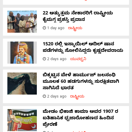
22 ಅತ್ಯುತ್ತಮ ನೇಕಾರರಿಗೆ ರಾಷ್ಟ್ರೀಯ
ಕೈಮಗ್ಗ ಪ್ರಶಸ್ತಿ ಪ್ರದಾನ
1 day ago
ರಾಷ್ಟ್ರೀಯ
1520 ರಲ್ಲಿ ಇಸ್ಮಾಯಿಲ್ ಆದಿಲ್ ಷಾನ
ಪಡೆಗಳನ್ನು ಸೋಲಿಸಿದ್ದರು ಕೃಷ್ಣದೇವರಾಯ
2 days ago
ಯುವಧ್ವನಿ
ಬಿಕ್ಕಟ್ಟಿನ ವೇಳೆ ಹಾರ್ಮುಜ್ ಜಲಸಂಧಿ
ಮೂಲಕ 60 ಹಡಗುಗಳನ್ನು ಸುರಕ್ಷಿತವಾಗಿ
ಸಾಗಿಸಿದೆ ಭಾರತ
2 days ago
ರಾಷ್ಟ್ರೀಯ
ಮೇಡಂ ಭಿಕಾಜಿ ಕಾಮಾ ಅವರ 1907 ರ
ಐತಿಹಾಸಿಕ ಧ್ವಜಾರೋಹಣದ ಹಿಂದಿನ
ಪ್ರೇರಣೆ