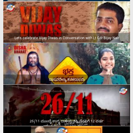
Lets celebrate Vijay Diwas in Conversation with Lt Cdr Bijay Nair
ದಾಸವರೇಣ್ಯ ಕನಕದಾಸರು
26/11 ಮುಂಬೈ ಉಗ್ರ ದಾಳಿಯ ಕಹಿ ನೆನಪಿಗೆ 12 ವರ್ಷ