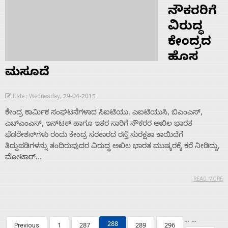
ನೌಕರರಿಗೆ
ವಿರುದ್ಧ
ಕೇಂದ್ರದ
ಹೊಸ
ಮಸೂದೆ
Date : Wednesday, 29-04-2015
ಕೇಂದ್ರ ಕಾರ್ಮಿಕ ಸಂಘಟನೆಗಳಾದ ಸಿಐಟಿಯು, ಎಐಟಿಯುಸಿ, ಬಿಎಂಎಸ್,
ಎಚ್‌ಎಂಎಸ್, ಇನ್‌ಟಕ್ ಹಾಗೂ ಇತರ ಸಾರಿಗೆ ನೌಕರರ ಅಖಿಲ ಭಾರತ
ಫೆಡರೇಶನ್‌ಗಳು ರಂದು ಕೇಂದ್ರ ಸರಕಾರದ ರಸ್ತೆ ಸುರಕ್ಷತಾ ಕಾಯಿದೆಗೆ
ತಿದ್ದುಪಡಿಗಳನ್ನು ತಂದಿರುವುದರ ವಿರುದ್ಧ ಅಖಿಲ ಭಾರತ ಮುಷ್ಕರಕ್ಕೆ ಕರೆ ನೀಡಿದ್ದು,
ಮೋಟಾರ್...
READ MORE
…
…
288
Previous
1
287
289
296