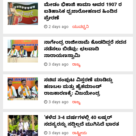
ಮೇಡಂ ಭಿಕಾಜಿ ಕಾಮಾ ಅವರ 1907 ರ
ಐತಿಹಾಸಿಕ ಧ್ವಜಾರೋಹಣದ ಹಿಂದಿನ
ಪ್ರೇರಣೆ
2 days ago
ಯುವಧ್ವನಿ
ನಾಗೇಂದ್ರ ರಾಜೀನಾಮೆ ಕೊಡದಿದ್ದರೆ ಸದನ
ನಡೆಸಲು ಬಿಡೆವು: ಛಲವಾದಿ
ನಾರಾಯಣಸ್ವಾಮಿ
3 days ago
ರಾಜ್ಯ
ಸಚಿವ ಸಂಪುಟ ವಿಸ್ತರಣೆ ಮಾಡಿದ್ದು
ಹಣಬಲ ಮತ್ತು ಹೈಕಮಾಂಡ್
ರಾಜಕಾರಣಕ್ಕೆ: ವಿಜಯೇಂದ್ರ
3 days ago
ರಾಜ್ಯ
‘ಕಳೆದ 3-4 ವರ್ಷಗಳಲ್ಲಿ 40 ಲಷ್ಕರ್
ಸದಸ್ಯರನ್ನು ಸದ್ದಿಲ್ಲದೆ ಮುಗಿಸಿದೆ ಭಾರತ
3 days ago
ರಾಷ್ಟ್ರೀಯ