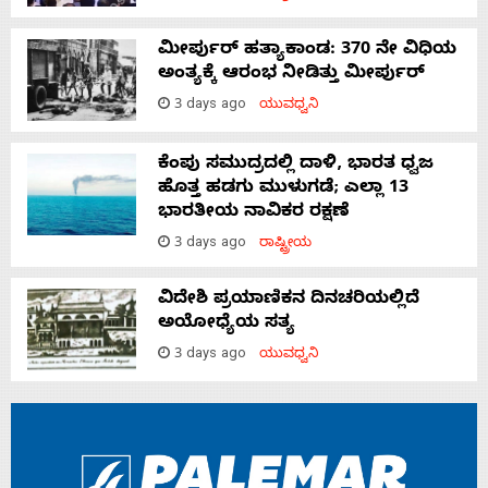
ಮೀರ್ಪುರ್ ಹತ್ಯಾಕಾಂಡ: 370 ನೇ ವಿಧಿಯ
ಅಂತ್ಯಕ್ಕೆ ಆರಂಭ ನೀಡಿತ್ತು ಮೀರ್ಪುರ್
3 days ago
ಯುವಧ್ವನಿ
ಕೆಂಪು ಸಮುದ್ರದಲ್ಲಿ ದಾಳಿ, ಭಾರತ ಧ್ವಜ
ಹೊತ್ತ ಹಡಗು ಮುಳುಗಡೆ; ಎಲ್ಲಾ 13
ಭಾರತೀಯ ನಾವಿಕರ ರಕ್ಷಣೆ
3 days ago
ರಾಷ್ಟ್ರೀಯ
ವಿದೇಶಿ ಪ್ರಯಾಣಿಕನ ದಿನಚರಿಯಲ್ಲಿದೆ
ಅಯೋಧ್ಯೆಯ ಸತ್ಯ
3 days ago
ಯುವಧ್ವನಿ