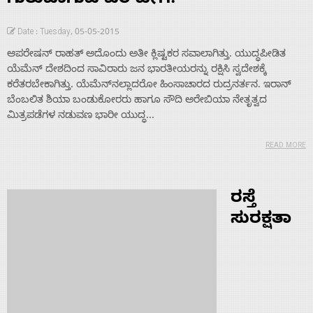
ಗುರುವಾಗುವ ಪರಿ ಹೀಗೆ!
Date : Tuesday, 05-05-2015
ಆಪರೇಷನ್ ರಾಹತ್ ಅದೊಂದು ಅತೀ ಕ್ಲಿಷ್ಟಕರ ಸವಾಲಾಗಿತ್ತು. ಯುದ್ಧಪೀಡಿತ
ಯೆಮೆನ್ ದೇಶದಿಂದ ಸಾವಿರಾರು ಜನ ಭಾರತೀಯರನ್ನು ರಕ್ಷಿಸಿ ಸ್ವದೇಶಕ್ಕೆ
ಕರೆತರಬೇಕಾಗಿತ್ತು. ಯೆಮೆನ್‌ನಲ್ಲಾದರೋ ಹಿಂಸಾಚಾರದ ರುದ್ರನರ್ತನ. ಇರಾನ್
ಬೆಂಬಲಿತ ಶಿಯಾ ಬಂಡುಕೋರರು ಹಾಗೂ ಸೌದಿ ಅರೇಬಿಯಾ ನೇತೃತ್ವದ
ಮಿತ್ರಪಡೆಗಳ ನಡುವಣ ಭಾರೀ ಯುದ್ಧ...
READ MORE
ರಸ್ತೆ
ಸುರಕ್ಷತಾ