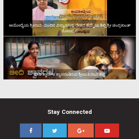
ಅಯೋಧ್ಯೆಯ ಶ್ರೀರಾಮ ಮಂದಿರ ವಿನ್ಯಾಸಕಾರ, ದೇಶದ ಹೆಮ್ಮೆಯ ಶಿಲ್ಪಿ ಶ್ರೀ ಚಂದ್ರಕಾಂತ್‌
ಸೋಂಪುರ
ಬೀದಿ ಶ್ವಾನಗಳ ಶ್ವಾಸದಂತಿರುವ ಶ್ರೀಮತಿ ರಜನಿ ಶೆಟ್ಟಿ
Stay Connected