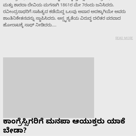
About
ಮತ್ತು ಶಾರದಾ ದೇವಿಯ ಮಗನಾಗಿ 1861ರ ಮೇ 7ರಂದು ಜನಿಸಿದರು.
ರವೀಂದ್ರನಾಥರಿಗೆ ಸಾಹಿತ್ಯದ ಕಡೆಯಿದ್ದ ಒಲವು ಅಪಾರ ಅದಕ್ಕಾಗಿಯೇ ಅವರು
Us
ಶಾಂತಿನಿಕೇತನವನ್ನು ಸ್ಥಾಪಿಸಿದರು. ಅಸ್ಪೃಶ್ಯತೆಯ ವಿರುದ್ಧ ದಲಿತರ ಪರವಾದ
ಹೋರಾಟಕ್ಕೆ ಸಾಥ್ ನೀಡಿದರು....
Advertise
READ MORE
With
s
Contact
Us
ಕಾಂಗ್ರೆಸ್ಸಿಗರಿಗೆ ಮನಪಾ ಆಯುಕ್ತರು ಯಾಕೆ
ಬೇಡಾ?