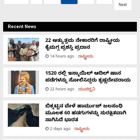
Next
Recent News
22 ಅತ್ಯುತ್ತಮ ನೇಕಾರರಿಗೆ ರಾಷ್ಟ್ರೀಯ
ಕೈಮಗ್ಗ ಪ್ರಶಸ್ತಿ ಪ್ರದಾನ
14 hours ago
ರಾಷ್ಟ್ರೀಯ
1520 ರಲ್ಲಿ ಇಸ್ಮಾಯಿಲ್ ಆದಿಲ್ ಷಾನ
ಪಡೆಗಳನ್ನು ಸೋಲಿಸಿದ್ದರು ಕೃಷ್ಣದೇವರಾಯ
22 hours ago
ಯುವಧ್ವನಿ
ಬಿಕ್ಕಟ್ಟಿನ ವೇಳೆ ಹಾರ್ಮುಜ್ ಜಲಸಂಧಿ
ಮೂಲಕ 60 ಹಡಗುಗಳನ್ನು ಸುರಕ್ಷಿತವಾಗಿ
ಸಾಗಿಸಿದೆ ಭಾರತ
2 days ago
ರಾಷ್ಟ್ರೀಯ