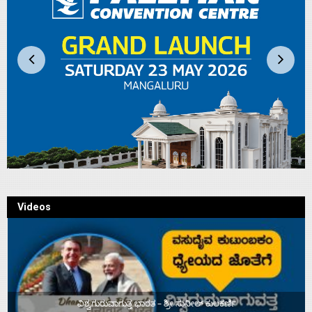
Videos
ವಿಶ್ವಗುರುವಾಗುತ್ತ ಭಾರತ – ಶ್ರೀ ಸುನೀಲ್‌ ಕುಲಕರ್ಣಿ