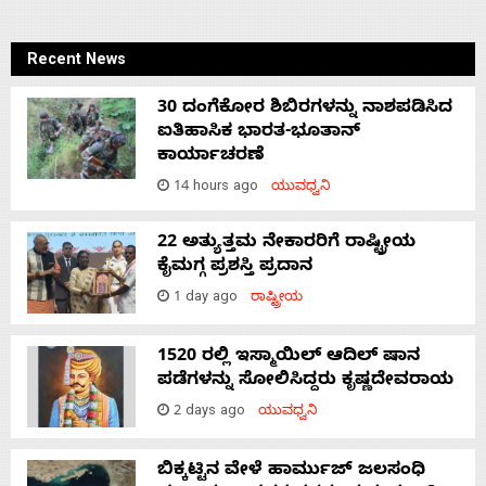
Recent News
30 ದಂಗೆಕೋರ ಶಿಬಿರಗಳನ್ನು ನಾಶಪಡಿಸಿದ
ಐತಿಹಾಸಿಕ ಭಾರತ-ಭೂತಾನ್
ಕಾರ್ಯಾಚರಣೆ
14 hours ago
ಯುವಧ್ವನಿ
22 ಅತ್ಯುತ್ತಮ ನೇಕಾರರಿಗೆ ರಾಷ್ಟ್ರೀಯ
ಕೈಮಗ್ಗ ಪ್ರಶಸ್ತಿ ಪ್ರದಾನ
1 day ago
ರಾಷ್ಟ್ರೀಯ
1520 ರಲ್ಲಿ ಇಸ್ಮಾಯಿಲ್ ಆದಿಲ್ ಷಾನ
ಪಡೆಗಳನ್ನು ಸೋಲಿಸಿದ್ದರು ಕೃಷ್ಣದೇವರಾಯ
2 days ago
ಯುವಧ್ವನಿ
ಬಿಕ್ಕಟ್ಟಿನ ವೇಳೆ ಹಾರ್ಮುಜ್ ಜಲಸಂಧಿ