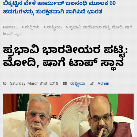
ನಾಗೇಂದ್ರ ರಾಜೀನಾಮೆ ಕೊಡದಿದ್ದರೆ ಸದನ ನಡೆಸಲು
ಸ
ಬಿಡೆವು: ಛಲವಾದಿ ನಾರಾಯಣಸ್ವಾಮಿ
ಹ
News13
ಸುದ್ದಿಗಳು
ರಾಷ್ಟ್ರೀಯ
ಪ್ರಭಾವಿ ಭಾರತೀಯರ ಪಟ್ಟಿ: ಮೋದಿ, ಷಾಗೆ
>
>
>
ಟಾಪ್ ಸ್ಥಾನ
ಪ್ರಭಾವಿ ಭಾರತೀಯರ ಪಟ್ಟಿ:
ಮೋದಿ, ಷಾಗೆ ಟಾಪ್ ಸ್ಥಾನ
Saturday, March 31st, 2018
ರಾಷ್ಟ್ರೀಯ
Admin