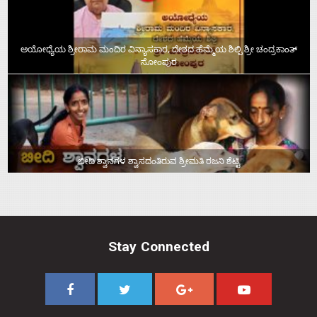
ಅಯೋಧ್ಯೆಯ ಶ್ರೀರಾಮ ಮಂದಿರ ವಿನ್ಯಾಸಕಾರ, ದೇಶದ ಹೆಮ್ಮೆಯ ಶಿಲ್ಪಿ ಶ್ರೀ ಚಂದ್ರಕಾಂತ್‌
ಸೋಂಪುರ
ಬೀದಿ ಶ್ವಾನಗಳ ಶ್ವಾಸದಂತಿರುವ ಶ್ರೀಮತಿ ರಜನಿ ಶೆಟ್ಟಿ
Stay Connected