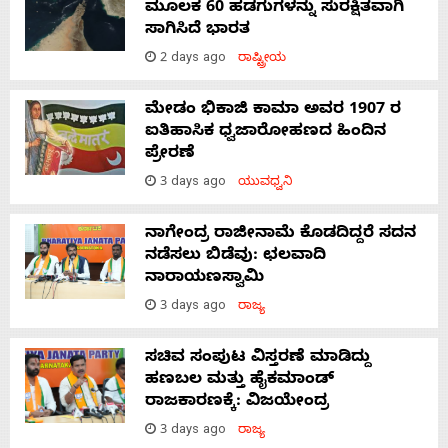
ಮೂಲಕ 60 ಹಡಗುಗಳನ್ನು ಸುರಕ್ಷಿತವಾಗಿ
ಸಾಗಿಸಿದೆ ಭಾರತ
2 days ago
ರಾಷ್ಟ್ರೀಯ
ಮೇಡಂ ಭಿಕಾಜಿ ಕಾಮಾ ಅವರ 1907 ರ
ಐತಿಹಾಸಿಕ ಧ್ವಜಾರೋಹಣದ ಹಿಂದಿನ
ಪ್ರೇರಣೆ
3 days ago
ಯುವಧ್ವನಿ
ನಾಗೇಂದ್ರ ರಾಜೀನಾಮೆ ಕೊಡದಿದ್ದರೆ ಸದನ
ನಡೆಸಲು ಬಿಡೆವು: ಛಲವಾದಿ
ನಾರಾಯಣಸ್ವಾಮಿ
3 days ago
ರಾಜ್ಯ
ಸಚಿವ ಸಂಪುಟ ವಿಸ್ತರಣೆ ಮಾಡಿದ್ದು
ಹಣಬಲ ಮತ್ತು ಹೈಕಮಾಂಡ್
ರಾಜಕಾರಣಕ್ಕೆ: ವಿಜಯೇಂದ್ರ
3 days ago
ರಾಜ್ಯ