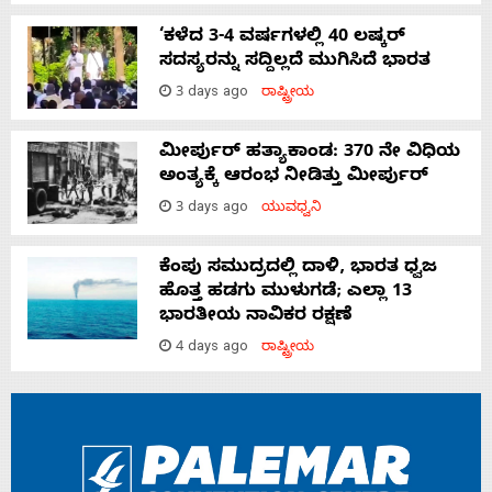
‘ಕಳೆದ 3-4 ವರ್ಷಗಳಲ್ಲಿ 40 ಲಷ್ಕರ್
ಸದಸ್ಯರನ್ನು ಸದ್ದಿಲ್ಲದೆ ಮುಗಿಸಿದೆ ಭಾರತ
3 days ago
ರಾಷ್ಟ್ರೀಯ
ಮೀರ್ಪುರ್ ಹತ್ಯಾಕಾಂಡ: 370 ನೇ ವಿಧಿಯ
ಅಂತ್ಯಕ್ಕೆ ಆರಂಭ ನೀಡಿತ್ತು ಮೀರ್ಪುರ್
3 days ago
ಯುವಧ್ವನಿ
ಕೆಂಪು ಸಮುದ್ರದಲ್ಲಿ ದಾಳಿ, ಭಾರತ ಧ್ವಜ
ಹೊತ್ತ ಹಡಗು ಮುಳುಗಡೆ; ಎಲ್ಲಾ 13
ಭಾರತೀಯ ನಾವಿಕರ ರಕ್ಷಣೆ
4 days ago
ರಾಷ್ಟ್ರೀಯ