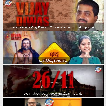
Lets celebrate Vijay Diwas in Conversation with Lt Cdr Bijay Nair
ದಾಸವರೇಣ್ಯ ಕನಕದಾಸರು
26/11 ಮುಂಬೈ ಉಗ್ರ ದಾಳಿಯ ಕಹಿ ನೆನಪಿಗೆ 12 ವರ್ಷ