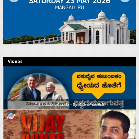
Videos
ವಿಶ್ವಗುರುವಾಗುತ್ತ ಭಾರತ – ಶ್ರೀ ಸುನೀಲ್‌ ಕುಲಕರ್ಣಿ