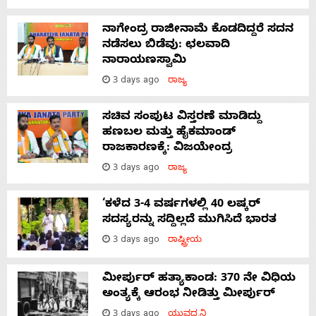
ನಾಗೇಂದ್ರ ರಾಜೀನಾಮೆ ಕೊಡದಿದ್ದರೆ ಸದನ
ನಡೆಸಲು ಬಿಡೆವು: ಛಲವಾದಿ
ನಾರಾಯಣಸ್ವಾಮಿ
3 days ago
ರಾಜ್ಯ
ಸಚಿವ ಸಂಪುಟ ವಿಸ್ತರಣೆ ಮಾಡಿದ್ದು
ಹಣಬಲ ಮತ್ತು ಹೈಕಮಾಂಡ್
ರಾಜಕಾರಣಕ್ಕೆ: ವಿಜಯೇಂದ್ರ
3 days ago
ರಾಜ್ಯ
‘ಕಳೆದ 3-4 ವರ್ಷಗಳಲ್ಲಿ 40 ಲಷ್ಕರ್
ಸದಸ್ಯರನ್ನು ಸದ್ದಿಲ್ಲದೆ ಮುಗಿಸಿದೆ ಭಾರತ
3 days ago
ರಾಷ್ಟ್ರೀಯ
ಮೀರ್ಪುರ್ ಹತ್ಯಾಕಾಂಡ: 370 ನೇ ವಿಧಿಯ
ಅಂತ್ಯಕ್ಕೆ ಆರಂಭ ನೀಡಿತ್ತು ಮೀರ್ಪುರ್
3 days ago
ಯುವಧ್ವನಿ