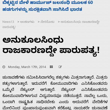
ನಾಗೇಂದ್ರ ರಾಜೀನಾಮೆ ಕೊಡದಿದ್ದರೆ ಸದನ ನಡೆಸಲು
ಸ
ಬಿಡೆವು: ಛಲವಾದಿ ನಾರಾಯಣಸ್ವಾಮಿ
ಹ
News13
ಅಂಕಣಗಳು
ನೇರನೋಟ
ಅನುಕೂಲಸಿಂಧು ರಾಜಕಾರಣದ್ದೇ
>
>
>
ಪಾರುಪತ್ಯ!
ಅನುಕೂಲಸಿಂಧು
ರಾಜಕಾರಣದ್ದೇ ಪಾರುಪತ್ಯ!
Monday, March 17th, 2014
ಚುನಾವಣೆಗಳು ಸಮೀಪಿಸಿದಾಗಲೆಲ್ಲ ಶತ್ರುಗಳು ಮಿತ್ರರಾಗುತ್ತಾರೆ. ಮಿತ್ರರು
ಶತ್ರುಗಳಾಗುತ್ತಾರೆ. ಇದುವರೆಗೆ ಕೋಮುವಾದಿಗಳು ಎನಿಸಿಕೊಂಡವರು
ಒಮ್ಮೆಲೆ ಸೆಕ್ಯುಲರ್ ಆಗುತ್ತಾರೆ. ಸೆಕ್ಯುಲರ್ ಎನಿಸಿಕೊಂಡವರು
ಕೋಮುವಾದಿಗಳಾಗುವ ವಿದ್ಯಮಾನವೂ ನಡೆಯುತ್ತದೆ. ನಾವೆಲ್ಲ ಒಂದು,
ಒಂದಾಗಿ ರಾಷ್ಟ್ರಹಿತ ಸಾಧಿಸಬೇಕು ಎಂದು ಅದುವರೆಗೆ ವೇದಿಕೆಗಳ
ಮೇಲಿನಿಂದ ಪುಂಖಾನುಪುಂಖವಾಗಿ ಕರೆಕೊಟ್ಟ ನಾಯಕರೇ ಚುನಾವಣೆ