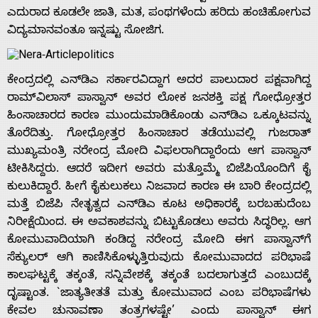
ಎದುರಾದ ಕೂಡಲೇ ಜಾತಿ, ಮತ, ಪಂಥಗಳೆಂದು ಹರಿದು ಹಂಚಿಹೋಗುವ
ವಿದ್ಯಮಾನವಂತೂ ಇನ್ನಷ್ಟು ಸೋಜಿಗ.
ಕೇಂದ್ರದಲ್ಲಿ ಎನ್‌ಡಿಎ ಸರ್ಕಾರವಿದ್ದಾಗ ಅದರ ಪಾಲುದಾರ ಪಕ್ಷವಾಗಿದ್ದ
ರಾಮ್‌ವಿಲಾಸ್ ಪಾಸ್ವಾನ್ ಅವರ ಲೋಕ ಜನಶಕ್ತಿ ಪಕ್ಷ ಗೋಧ್ರೋತ್ತರ
ಹಿಂಸಾಚಾರದ ಕಾರಣ ಮುಂದುಮಾಡಿಕೊಂಡು ಎನ್‌ಡಿಎ ಒಕ್ಕೂಟವನ್ನು
ತೊರೆದಿತ್ತು. ಗೋಧ್ರೋತ್ತರ ಹಿಂಸಾಚಾರ ತಡೆಯುವಲ್ಲಿ ಗುಜರಾತ್
ಮುಖ್ಯಮಂತ್ರಿ ನರೇಂದ್ರ ಮೋದಿ ವಿಫಲರಾಗಿದ್ದಾರೆಂದು ಆಗ ಪಾಸ್ವಾನ್
ಟೀಕಿಸಿದ್ದರು. ಆದರೆ ಇದೀಗ ಅವರು ಮತ್ತೊಮ್ಮೆ ಬಿಜೆಪಿಯೊಂದಿಗೆ ಕೈ
ಕುಲುಕಿದ್ದಾರೆ. ಹೀಗೆ ಕೈಕುಲುಕಲು ನಿಜವಾದ ಕಾರಣ ಈ ಬಾರಿ ಕೇಂದ್ರದಲ್ಲಿ
ಮತ್ತೆ ಬಿಜೆಪಿ ನೇತೃತ್ವದ ಎನ್‌ಡಿಎ ಕೂಟ ಅಧಿಕಾರಕ್ಕೆ ಬರಬಹುದೆಂಬ
ನಿರೀಕ್ಷೆಯಿಂದ. ಈ ಅವಕಾಶವನ್ನು ಬಿಟ್ಟುಕೊಡಲು ಅವರು ಸಿದ್ಧರಿಲ್ಲ. ಆಗ
ಕೋಮುವಾದಿಯಾಗಿ ಕಂಡಿದ್ದ ನರೇಂದ್ರ ಮೋದಿ ಈಗ ಪಾಸ್ವಾನ್‌ಗೆ
ಸೆಕ್ಯುಲರ್ ಆಗಿ ಕಾಣಿಸಿಕೊಳ್ಳುತ್ತಿರುವುದು ಕೋಮುವಾದದ ಪರಿಭಾಷೆ
ಕಾಲಘಟ್ಟಕ್ಕೆ ತಕ್ಕಂತೆ, ಸನ್ನಿವೇಶಕ್ಕೆ ತಕ್ಕಂತೆ ಬದಲಾಗುತ್ತದೆ ಎಂಬುದಕ್ಕೆ
ದೃಷ್ಟಾಂತ. `ಜಾತ್ಯತೀತತೆ ಮತ್ತು ಕೋಮುವಾದ ಎಂಬ ಪರಿಭಾಷೆಗಳು
ಕೇವಲ ಚುನಾವಣಾ ತಂತ್ರಗಳಷ್ಟೇ’ ಎಂದು ಪಾಸ್ವಾನ್ ಈಗ