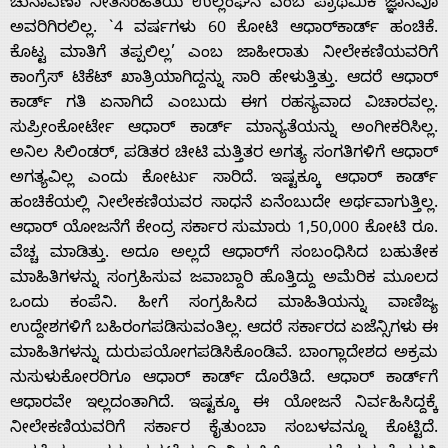
ಚುನಾವಣಾ ನೀತಿಸಂಹಿತೆಯ ಉಲ್ಲಂಘನೆ ಎಂಬ ಪ್ರಾಥಮಿಕ ಜ್ಞಾನವೂ
ಅವರಿಗಿರಲಿಲ್ಲ. `4 ವರ್ಷಗಳು 60 ಕೋಟಿ ಆಧಾರ್‌ಕಾರ್ಡ್ ಹಂಚಿಕೆ.
ಕೊಟ್ಟ ಮಾತಿಗೆ ತಪ್ಪಲಿಲ್ಲ’ ಎಂಬ ಜಾಹೀರಾತು ನೀಲೇಕಣಿಯವರಿಗೆ
ಕಾಂಗ್ರೆಸ್ ಟಿಕೆಟ್ ಖಾತ್ರಿಯಾಗಿದ್ದನ್ನು ಸಾರಿ ಹೇಳುತ್ತಿತ್ತು. ಆದರೆ ಆಧಾರ್
ಕಾರ್ಡ್ ಗತಿ ಏನಾಗಿದೆ ಎಂಬುದು ಈಗ ರಹಸ್ಯವಾದ ವಿಚಾರವಲ್ಲ.
ಸುಪ್ರೀಂಕೋರ್ಟೇ ಆಧಾರ್ ಕಾರ್ಡ್ ಮಾನ್ಯತೆಯನ್ನು ಅಂಗೀಕರಿಸಿಲ್ಲ.
ಅನಿಲ ಸಿಲಿಂಡರ್, ಪಡಿತರ ಚೀಟಿ ಮತ್ತಿತರ ಅಗತ್ಯ ಸಂಗತಿಗಳಿಗೆ ಆಧಾರ್
ಅಗತ್ಯವಿಲ್ಲ ಎಂದು ಕೋರ್ಟು ಸಾರಿದೆ. ಇಷ್ಟಕ್ಕೂ ಆಧಾರ್ ಕಾರ್ಡ್
ಹಂಚಿಕೆಯಲ್ಲಿ ನೀಲೇಕಣಿಯವರ ಸಾಧನೆ ಏನೆಂಬುದೇ ಅರ್ಥವಾಗುತ್ತಿಲ್ಲ.
ಆಧಾರ್ ಯೋಜನೆಗೆ ಕೇಂದ್ರ ಸರ್ಕಾರ ಸುಮಾರು 1,50,000 ಕೋಟಿ ರೂ.
ವೆಚ್ಚ ಮಾಡಿತ್ತು. ಅದೂ ಅಲ್ಲದೆ ಆಧಾರ್‌ಗೆ ಸಂಬಂಧಿಸಿದ ಬಹುತೇಕ
ಮಾಹಿತಿಗಳನ್ನು ಸಂಗ್ರಹಿಸುವ ಜವಾಬ್ದಾರಿ ಹೊತ್ತಿದ್ದು ಅಮೆರಿಕ ಮೂಲದ
ಒಂದು ಕಂಪೆನಿ. ಹೀಗೆ ಸಂಗ್ರಹಿಸಿದ ಮಾಹಿತಿಯನ್ನು ವಾಣಿಜ್ಯ
ಉದ್ದೇಶಗಳಿಗೆ ಬಹಿರಂಗಪಡಿಸುವಂತಿಲ್ಲ. ಆದರೆ ಸರ್ಕಾರದ ಏಜೆನ್ಸಿಗಳು ಈ
ಮಾಹಿತಿಗಳನ್ನು ದುರುಪಯೋಗಪಡಿಸಿಕೊಂಡಿವೆ. ಬಾಂಗ್ಲಾದೇಶದ ಅಕ್ರಮ
ನುಸುಳುಕೋರರಿಗೂ ಆಧಾರ್ ಕಾರ್ಡ್ ದೊರೆತಿದೆ. ಆಧಾರ್ ಕಾರ್ಡ್‌ಗೆ
ಆಧಾರವೇ ಇಲ್ಲದಂತಾಗಿದೆ. ಇಷ್ಟಕ್ಕೂ ಈ ಯೋಜನೆ ನಿರ್ವಹಿಸಿದ್ದಕ್ಕೆ
ನೀಲೇಕಣಿಯವರಿಗೆ ಸರ್ಕಾರ ಕೈತುಂಬಾ ಸಂಬಳವನ್ನೂ ಕೊಟ್ಟಿದೆ.