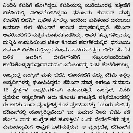
ನಿಂದಿಸಿ ಕೆಜೆಪಿಗೆ ಹೋಗಿದ್ದರು. ಕೆಜೆಪಿಯನ್ನು ಯಡಿಯೂರಪ್ಪ ಇತ್ತೀಚೆಗೆ
Us
ಬಿಜೆಪಿಯಲ್ಲಿ ವಿಲೀನಗೊಳಿಸಿದ್ದರೂ ಧನಂಜಯ ಕುಮಾರ್ ಮತ್ತು
ಕೆಲವರಿಗೆ ಬಿಜೆಪಿಗೆ ಪ್ರವೇಶ ಸಿಗಲಿಲ್ಲ. ಇದರಿಂದ ಕುಪಿತರಾದ ಧನಂಜಯ
ಕುಮಾರ್ ಈಗ ಜೆಡಿಎಸ್‌ಗೆ ಹಾರುವ ಸನ್ನಾಹದಲ್ಲಿದ್ದಾರೆ. ಜೆಡಿಎಸ್
Advertise
ಅವರೊಂದಿಗೆ 3 ಸುತ್ತಿನ ಮಾತುಕತೆ ನಡೆಸಿದ್ದು , ಅವರ `ತಪ್ಪು’ಗಳೆಲ್ಲವನ್ನೂ
ಮನ್ನಿಸಿ ಉಡುಪಿಯಿಂದ ಟಿಕೆಟ್ ಕೊಡುವ ಹವಣಿಕೆಯಲ್ಲಿದೆ. ಧನಂಜಯ
With
ಕುಮಾರ್ ಬಿಜೆಪಿಯಲ್ಲಿದ್ದಾಗ ಕೋಮುವಾದಿಯಾಗಿದ್ದರು. ಬಿಜೆಪಿ ತೊರೆದ
ಬಳಿಕ ಅವರೀಗ ದೇವೇಗೌಡರಿಗೆ ಸೆಕ್ಯುಲರ್‌ವಾದಿಯಾಗಿ
s
ಕಾಣಿಸಿಕೊಳ್ಳುತ್ತಿರುವುದರ ಮರ್ಮ ಏನೆಂಬುದನ್ನು ಬಿಡಿಸಿ ಹೇಳಬೇಕಾಗಿಲ್ಲ.
ರಾಜ್ಯದಲ್ಲಿ ಕಾಂಗ್ರೆಸ್ ಮತ್ತು ಬಿಜೆಪಿ ಲೋಕಸಭೆಗೆ ಹೆಚ್ಚು ಕಡಿಮೆ ತನ್ನೆಲ್ಲ
ಅಭ್ಯರ್ಥಿಗಳನ್ನು ಘೋಷಿಸಿದ್ದರೂ ಜೆಡಿಎಸ್ ಮಾತ್ರ ಈಗಲೂ ಸುಮಾರು
Contact
16 ಕ್ಷೇತ್ರಗಳ ಅಭ್ಯರ್ಥಿಗಳಿಗಾಗಿ ತಡಕಾಡುತ್ತಿದೆ. ಕಾಂಗ್ರೆಸ್, ಬಿಜೆಪಿ
ತ್ಯಜಿಸುವ ಅತೃಪ್ತರಿಗಾಗಿ ಅದು ಹೊಂಚು ಹಾಕುತ್ತಿದೆ. ಪತ್ರಿಕೆಯೊಂದರಲ್ಲಿ
Us
ಈ ಕುರಿತು ಒಂದು ವ್ಯಂಗ್ಯಚಿತ್ರ ಕೂಡ ಪ್ರಕಟವಾಗಿತ್ತು. `ಯಾರು ಹೇಳಿದ್ದು
ಜೆಡಿಎಸ್‌ನಲ್ಲಿ ಯೋಗ್ಯರಿಲ್ಲವೆಂದು? ಬಾ, ಕುಮಾರ ನೀನು ಬಿಜೆಪಿ ಕಡೆ
ಹೋಗು. ನಾನು ಕಾಂಗ್ರೆಸ್ ಕಡೆ ಹುಡುಕ್ತೀನಿ’ ಎಂದು ದೇವೇಗೌಡರು ಪುತ್ರ
ಕುಮಾರಸ್ವಾಮಿಗೆ ಅಪ್ಪಣೆ ಕೊಡಿಸುತ್ತಿರುವ ಆ ವ್ಯಂಗ್ಯಚಿತ್ರ ಜೆಡಿಎಸ್‌ನ