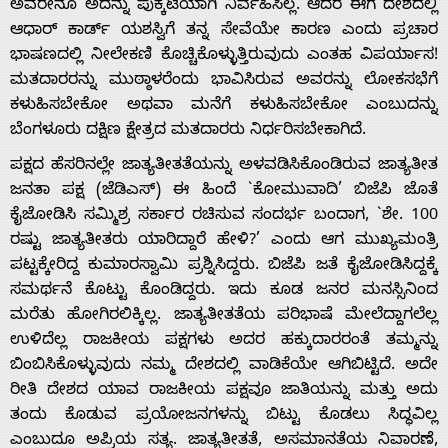
ಅವರೇನೂ ಅದನ್ನು ಪುಕ್ಕಟೆಯಾಗಿ ನಿರ್ವಹಿಸಿಲ್ಲ. ಆದರೆ ಈಗ ದೇಶದಲ್ಲಿ
ಆಧಾರ್ ಕಾರ್ಡ್ ಯಶಸ್ವಿಗೆ ತನ್ನ ಸೇವೆಯೇ ಕಾರಣ ಎಂದು ಪ್ರಚಾರ
ಭಾಷಣದಲ್ಲಿ ನೀಲೇಕಣಿ ಕೊಚ್ಚಿಕೊಳ್ಳುತ್ತಿರುವುದು ಎಂತಹ ವಿಪರ್ಯಾಸ!
ಮತದಾರರನ್ನು ಮುಠ್ಠಾಳರೆಂದು ಭಾವಿಸಿರುವ ಅವರನ್ನು ಲೋಕಸಭೆಗೆ
ಕಳುಹಿಸಬೇಕೋ ಅಥವಾ ಮನೆಗೆ ಕಳುಹಿಸಬೇಕೋ ಎಂಬುದನ್ನು
ಬೆಂಗಳೂರು ದಕ್ಷಿಣ ಕ್ಷೇತ್ರದ ಮತದಾರರು ನಿರ್ಧರಿಸಬೇಕಾಗಿದೆ.
ಪಕ್ಷದ ಹೆಸರಿನಲ್ಲೇ ಜಾತ್ಯತೀತತೆಯನ್ನು ಅಳವಡಿಸಿಕೊಂಡಿರುವ ಜಾತ್ಯತೀತ
ಜನತಾ ಪಕ್ಷ (ಜೆಡಿಎಸ್) ಈ ಹಿಂದೆ `ಕೋಮುವಾದಿ’ ಬಿಜೆಪಿ ಜೊತೆ
ಕೈಜೋಡಿಸಿ ಸಮ್ಮಿಶ್ರ ಸರ್ಕಾರ ರಚಿಸುವ ಸಂದರ್ಭ ಬಂದಾಗ, `ಶೇ. 100
ರಷ್ಟು ಜಾತ್ಯತೀತರು ಯಾರಿದ್ದಾರೆ ಹೇಳಿ?’ ಎಂದು ಆಗ ಮುಖ್ಯಮಂತ್ರಿ
ಪಟ್ಟಕ್ಕೇರಿದ್ದ ಕುಮಾರಸ್ವಾಮಿ ಪ್ರಶ್ನಿಸಿದ್ದರು. ಬಿಜೆಪಿ ಜತೆ ಕೈಜೋಡಿಸಿದ್ದಕ್ಕೆ
ಸಮರ್ಥನೆ ಕೊಟ್ಟು ಕೊಂಡಿದ್ದರು. ಇದು ಕೂಡ ಜನರ ಮನಸ್ಸಿನಿಂದ
ಮರೆತು ಹೋಗಿರಲಿಕ್ಕಿಲ್ಲ. ಜಾತ್ಯತೀತತೆಯ ಪರಿಭಾಷೆ ಮೇಲೆದ್ದಾಗಲೆಲ್ಲ
ಉಳಿದೆಲ್ಲ ರಾಜಕೀಯ ಪಕ್ಷಗಳು ಅದರ ಹಕ್ಕುದಾರರಂತೆ ತಮ್ಮನ್ನು
ಬಿಂಬಿಸಿಕೊಳ್ಳುವುದು ನಮ್ಮ ದೇಶದಲ್ಲಿ ವಾಡಿಕೆಯೇ ಆಗಿಬಿಟ್ಟಿದೆ. ಅದೇ
ರೀತಿ ದೇಶದ ಯಾವ ರಾಜಕೀಯ ಪಕ್ಷವೂ ಜಾತಿಯನ್ನು ಮತ್ತು ಅದು
ತಂದು ಕೊಡುವ ಪ್ರಯೋಜನಗಳನ್ನು ಬಿಟ್ಟು ಕೊಡಲು ಸಿದ್ಧವಿಲ್ಲ
ಎಂಬುದೂ ಅಪ್ರಿಯ ಸತ್ಯ. ಜಾತ್ಯತೀತತೆ, ಅಸಮಾನತೆಯ ನಿವಾರಣೆ,