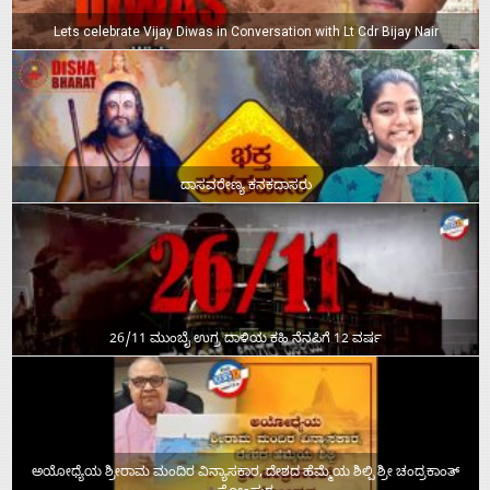
Lets celebrate Vijay Diwas in Conversation with Lt Cdr Bijay Nair
ದಾಸವರೇಣ್ಯ ಕನಕದಾಸರು
26/11 ಮುಂಬೈ ಉಗ್ರ ದಾಳಿಯ ಕಹಿ ನೆನಪಿಗೆ 12 ವರ್ಷ
ಅಯೋಧ್ಯೆಯ ಶ್ರೀರಾಮ ಮಂದಿರ ವಿನ್ಯಾಸಕಾರ, ದೇಶದ ಹೆಮ್ಮೆಯ ಶಿಲ್ಪಿ ಶ್ರೀ ಚಂದ್ರಕಾಂತ್‌