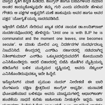
ವಾಸ್ತವ ಸ್ಥಿತಿಗೆ ಕನ್ನಡಿ ಹಿಡಿದಿದೆ. ಕಾಂಗ್ರೆಸ್ ಹಾಗೂ ಬಿಜೆಪಿಗಳಿಂದ ಸಮಾನ
ಅಂತರ ಕಾಯ್ದುಕೊಳ್ಳುವುದೇ ತಮ್ಮ ಗುರಿ ಎಂದು ಪದೇಪದೇ ಹೇಳುವ
ಗೌಡರು ಆ ಪಕ್ಷಗಳ ಅತೃಪ್ತರಿಗೆ ಮಣೆ ಹಾಕುವುದು ಅವರ ಹಾಗೂ ಅವರ
ಪಕ್ಷದ `ಯೋಗ್ಯತೆ’ಯನ್ನು ಸಾದರಪಡಿಸಿದೆ.
ಇತ್ತೀಚೆಗೆ ಬಿಜೆಪಿಗೆ ಸೇರಿರುವ ಖ್ಯಾತ ದಲಿತ ನಾಯಕ ಡಾ.ಉದಿತ್‌ರಾಜ್
ಸಂದರ್ಶನವೊಂದರಲ್ಲಿ ಹೇಳಿದ್ದರು: ‘Until one is with BJP he is
communalist and the moment one leaves, one becomes
secular’. ಆ ಮಾತು ಮೇಲಿನ ಎಲ್ಲ ನಿದರ್ಶನಗಳ ಸಂದರ್ಭದಲ್ಲೂ
ನಿಜವೆನಿಸಿದೆ. ಕೇಂದ್ರದಲ್ಲಿ ಎನ್‌ಡಿಎ ಸರ್ಕಾರದಲ್ಲಿ ಸಚಿವರಾಗಿದ್ದ
ನಿತೀಶ್‌ಕುಮಾರ್ ಎನ್‌ಡಿಎ ಒಕ್ಕೂಟದಲ್ಲಿರುವವರೆಗೆ ಕೋಮುವಾದಿ
ಎನಿಸಿಕೊಂಡಿದ್ದರು. ಆದರೆ ಬಿಹಾರದಲ್ಲಿ ಬಿಜೆಪಿ ಜೊತೆಗಿನ ಮೈತ್ರಿಯನ್ನು
ಕಡಿದೊಗೆದ ಬಳಿಕ ಮುಸ್ಲಿಮರ ದೃಷ್ಟಿಯಲ್ಲಿ ಅವರು ಸೆಕ್ಯುಲರ್
ಎನಿಸಿಕೊಂಡಿರುವುದಕ್ಕೂ ಇದೇ ಹಿನ್ನೆಲೆ.
ಇನ್ಫೋಸಿಸ್‌ನ ಮಾಜಿ ಪ್ರಮುಖ ನಂದನ್ ನೀಲೇಕಣಿ ಈ ಬಾರಿ
ಬೆಂಗಳೂರು ದಕ್ಷಿಣ ಕ್ಷೇತ್ರದಿಂದ ಕಾಂಗ್ರೆಸ್ ಅಭ್ಯರ್ಥಿ. ಚುನಾವಣೆ
ಘೋಷಣೆಯಾದ ಬಳಿಕವೂ ಅವರು ಮಾಧ್ಯಮಗಳಲ್ಲಿ ಆಧಾರ್‌ಕಾರ್ಡ್
ಹಂಚಿಕೆಯ ಸಾಧನೆ ಕುರಿತು ಜಾಹೀರಾತು ನೀಡುತ್ತಲೇ ಇದ್ದರು. ಇದು