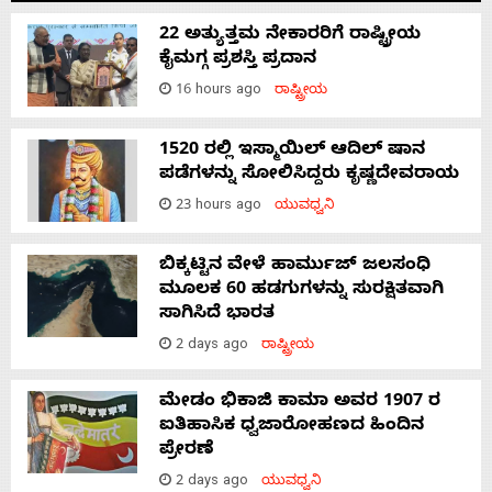
22 ಅತ್ಯುತ್ತಮ ನೇಕಾರರಿಗೆ ರಾಷ್ಟ್ರೀಯ
ಕೈಮಗ್ಗ ಪ್ರಶಸ್ತಿ ಪ್ರದಾನ
16 hours ago
ರಾಷ್ಟ್ರೀಯ
1520 ರಲ್ಲಿ ಇಸ್ಮಾಯಿಲ್ ಆದಿಲ್ ಷಾನ
ಪಡೆಗಳನ್ನು ಸೋಲಿಸಿದ್ದರು ಕೃಷ್ಣದೇವರಾಯ
23 hours ago
ಯುವಧ್ವನಿ
ಬಿಕ್ಕಟ್ಟಿನ ವೇಳೆ ಹಾರ್ಮುಜ್ ಜಲಸಂಧಿ
ಮೂಲಕ 60 ಹಡಗುಗಳನ್ನು ಸುರಕ್ಷಿತವಾಗಿ
ಸಾಗಿಸಿದೆ ಭಾರತ
2 days ago
ರಾಷ್ಟ್ರೀಯ
ಮೇಡಂ ಭಿಕಾಜಿ ಕಾಮಾ ಅವರ 1907 ರ
ಐತಿಹಾಸಿಕ ಧ್ವಜಾರೋಹಣದ ಹಿಂದಿನ
ಪ್ರೇರಣೆ
2 days ago
ಯುವಧ್ವನಿ