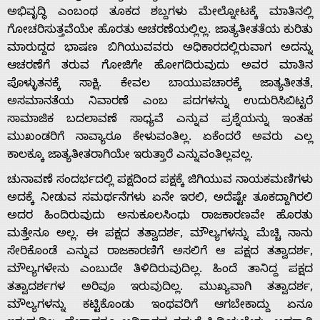
ಅಭಿವೃದ್ಧಿ ಎಂಬಂಥ ತೂಕದ ಶಬ್ದಗಳು ಮೇಲ್ನೋಟಕ್ಕೆ ಮಾತಿನಲ್ಲಿ
ಗೋಚರಿಸುತ್ತವೆಯೇ ಹೊರತು ಆಚರಣೆಯಲ್ಲಿಲ್ಲ. ಜಾತ್ಯತೀತತೆಯ ಕುರಿತು
ಮಾರುದ್ದದ ಭಾಷಣ ಬಿಗಿಯುವವರು ಅಧಿಕಾರದಲ್ಲಿರುವಾಗ ಅದನ್ನು
ಆಚರಣೆಗೆ ತರುವ ಗೋಜಿಗೇ ಹೋಗದಿರುವುದು ಅವರ ಮಾತಿನ
ಪೊಳ್ಳುತನಕ್ಕೆ ಸಾಕ್ಷಿ. ಕೇವಲ ಬಾಯುಪಚಾರಕ್ಕೆ ಜಾತ್ಯತೀತತೆ,
ಅಸಮಾನತೆಯ ನಿವಾರಣೆ ಎಂಬ ಪದಗಳನ್ನು ಉದುರಿಸಿಬಿಟ್ಟರೆ
ಸಾಮಾಜಿಕ ಬದಲಾವಣೆ ಸಾಧ್ಯವೆ ಎನ್ನುವ ಪ್ರಶ್ನೆಯನ್ನು ಇಂತಹ
ಮುಖಂಡರಿಗೆ ನಾವ್ಯಾರೂ ಕೇಳುವಂತಿಲ್ಲ. ಏಕೆಂದರೆ ಅವರು ಎಲ್ಲ
ಕಾಲಕ್ಕೂ ಜಾತ್ಯತೀತರಾಗಿಯೇ ಇರುತ್ತಾರೆ ಎನ್ನುವಂತಿಲ್ಲವಲ್ಲ.
ಚುನಾವಣೆ ಸಂದರ್ಭದಲ್ಲಿ ಪಕ್ಷದಿಂದ ಪಕ್ಷಕ್ಕೆ ಜಿಗಿಯುವ ನಾಯಕಮಣಿಗಳು
ಅದಕ್ಕೆ ನೀಡುವ ಸಮರ್ಥನೆಗಳು ಏನೇ ಇರಲಿ, ಅದೆಷ್ಟೇ ತೂಕದ್ದಾಗಿರಲಿ
ಅದರ ಹಿಂದಿರುವುದು ಅನುಕೂಲಸಿಂಧು ರಾಜಕಾರಣವೇ ಹೊರತು
ಮತ್ತೇನೂ ಅಲ್ಲ. ಈ ಪಕ್ಷದ ತತ್ವಾದರ್ಶ, ಮೌಲ್ಯಗಳನ್ನು ಮೆಚ್ಚಿ ನಾನು
ಸೇರಿಕೊಂಡೆ ಎನ್ನುವ ರಾಜಕಾರಣಿಗೆ ಅಸಲಿಗೆ ಆ ಪಕ್ಷದ ತತ್ವಾದರ್ಶ,
ಮೌಲ್ಯಗಳೇನು ಎಂಬುದೇ ತಿಳಿದಿರುವುದಿಲ್ಲ. ಹಿಂದೆ ತಾನಿದ್ದ ಪಕ್ಷದ
ತತ್ವಾದರ್ಶಗಳ ಅರಿವೂ ಇರುವುದಿಲ್ಲ. ಮುಖ್ಯವಾಗಿ ತತ್ವಾದರ್ಶ,
ಮೌಲ್ಯಗಳನ್ನು ಕಟ್ಟಿಕೊಂಡು ಇಂಥವರಿಗೆ ಆಗಬೇಕಾದ್ದು ಏನೂ