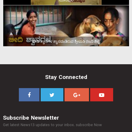
ಸೋಂಪುರ
ಬೀದಿ ಶ್ವಾನಗಳ ಶ್ವಾಸದಂತಿರುವ ಶ್ರೀಮತಿ ರಜನಿ ಶೆಟ್ಟಿ
Stay Connected
Subscribe Newsletter
Get latest News13 updates to your inbox. subscribe Now