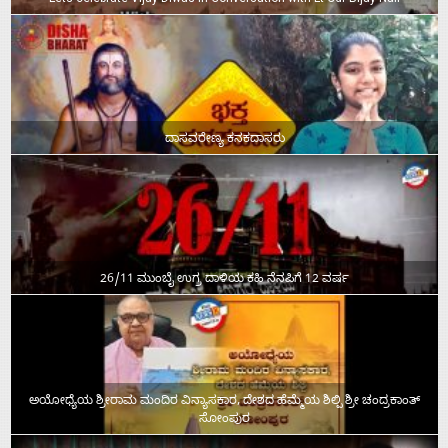
ದಾಸವರೇಣ್ಯ ಕನಕದಾಸರು
26/11 ಮುಂಬೈ ಉಗ್ರ ದಾಳಿಯ ಕಹಿ ನೆನಪಿಗೆ 12 ವರ್ಷ
ಅಯೋಧ್ಯೆಯ ಶ್ರೀರಾಮ ಮಂದಿರ ವಿನ್ಯಾಸಕಾರ, ದೇಶದ ಹೆಮ್ಮೆಯ ಶಿಲ್ಪಿ ಶ್ರೀ ಚಂದ್ರಕಾಂತ್‌
ಸೋಂಪುರ