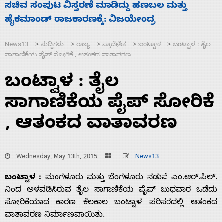
್ದು ಹಣಬಲ ಮತ್ತು
‘ಕಳೆದ 3-4 ವರ್ಷಗಳಲ್ಲಿ 40 ಲಷ್ಕರ್ ಸ
ಜಯೇಂದ್ರ
ಮುಗಿಸಿದೆ ಭಾರತ
News13
ಸುದ್ದಿಗಳು
ರಾಜ್ಯ
ಪ್ರಾದೇಶಿಕ
ಬಂಟ್ವಾಳ
ಬಂಟ್ವಾಳ : ತೈಲ
>
>
>
>
>
ಸಾಗಾಣಿಕೆಯ ಪೈಪ್ ಸೋರಿಕೆ , ಆತಂಕದ ವಾತಾವರಣ
ಬಂಟ್ವಾಳ : ತೈಲ
ಸಾಗಾಣಿಕೆಯ ಪೈಪ್ ಸೋರಿಕೆ
, ಆತಂಕದ ವಾತಾವರಣ
Wednesday, May 13th, 2015
News13
ಬಂಟ್ವಾಳ :
ಮಂಗಳೂರು ಮತ್ತು ಬೆಂಗಳೂರು ನಡುವೆ ಎಂ.ಆರ್.ಪಿಲ್‌.
ನಿಂದ ಅಳವಡಿಸಿರುವ ತೈಲ ಸಾಗಾಣಿಕೆಯ ಪೈಪ್ ಬುಧವಾರ ಒಡೆದು
ಸೋರಿಕೆಯಾದ ಕಾರಣ ಕೆಲಕಾಲ ಬಂಟ್ವಾಳ ಪರಿಸರದಲ್ಲಿ ಆತಂಕದ
ವಾತಾವರಣ ನಿರ್ಮಾಣವಾಯಿತು.