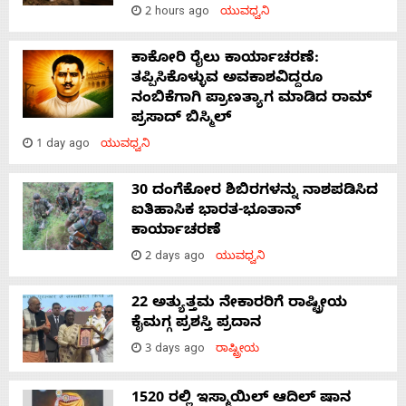
2 hours ago
ಯುವಧ್ವನಿ
ಕಾಕೋರಿ ರೈಲು ಕಾರ್ಯಾಚರಣೆ:
ತಪ್ಪಿಸಿಕೊಳ್ಳುವ ಅವಕಾಶವಿದ್ದರೂ
ನಂಬಿಕೆಗಾಗಿ ಪ್ರಾಣತ್ಯಾಗ ಮಾಡಿದ ರಾಮ್
ಪ್ರಸಾದ್ ಬಿಸ್ಮಿಲ್
1 day ago
ಯುವಧ್ವನಿ
30 ದಂಗೆಕೋರ ಶಿಬಿರಗಳನ್ನು ನಾಶಪಡಿಸಿದ
ಐತಿಹಾಸಿಕ ಭಾರತ-ಭೂತಾನ್
ಕಾರ್ಯಾಚರಣೆ
2 days ago
ಯುವಧ್ವನಿ
22 ಅತ್ಯುತ್ತಮ ನೇಕಾರರಿಗೆ ರಾಷ್ಟ್ರೀಯ
ಕೈಮಗ್ಗ ಪ್ರಶಸ್ತಿ ಪ್ರದಾನ
3 days ago
ರಾಷ್ಟ್ರೀಯ
1520 ರಲ್ಲಿ ಇಸ್ಮಾಯಿಲ್ ಆದಿಲ್ ಷಾನ