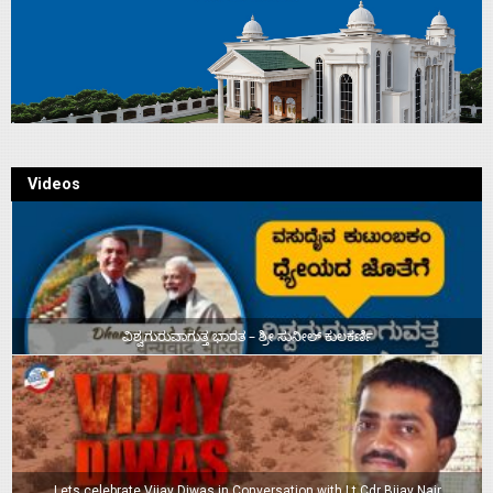
Videos
ವಿಶ್ವಗುರುವಾಗುತ್ತ ಭಾರತ – ಶ್ರೀ ಸುನೀಲ್‌ ಕುಲಕರ್ಣಿ
Lets celebrate Vijay Diwas in Conversation with Lt Cdr Bijay Nair