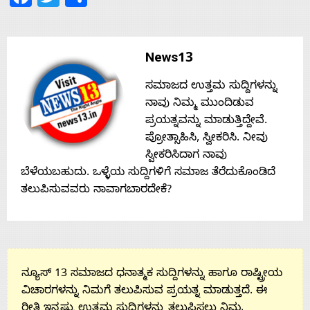
Home
About
News13
ಸಮಾಜದ ಉತ್ತಮ ಸುದ್ದಿಗಳನ್ನು
Us
ನಾವು ನಿಮ್ಮ ಮುಂದಿಡುವ
ಪ್ರಯತ್ನವನ್ನು ಮಾಡುತ್ತಿದ್ದೇವೆ.
Advertise
ಪ್ರೋತ್ಸಾಹಿಸಿ, ಸ್ವೀಕರಿಸಿ. ನೀವು
ಸ್ವೀಕರಿಸಿದಾಗ ನಾವು
ಬೆಳೆಯಬಹುದು. ಒಳ್ಳೆಯ ಸುದ್ದಿಗಳಿಗೆ ಸಮಾಜ ತೆರೆದುಕೊಂಡಿದೆ
With
ತಲುಪಿಸುವವರು ನಾವಾಗಬಾರದೇಕೆ?
s
Contact
ನ್ಯೂಸ್ 13 ಸಮಾಜದ ಧನಾತ್ಮಕ ಸುದ್ದಿಗಳನ್ನು ಹಾಗೂ ರಾಷ್ಟ್ರೀಯ
ವಿಚಾರಗಳನ್ನು ನಿಮಗೆ ತಲುಪಿಸುವ ಪ್ರಯತ್ನ ಮಾಡುತ್ತದೆ. ಈ
ರೀತಿ ಇನ್ನಷ್ಟು ಉತ್ತಮ ಸುದ್ದಿಗಳನ್ನು ತಲುಪಿಸಲು ನಿಮ್ಮ