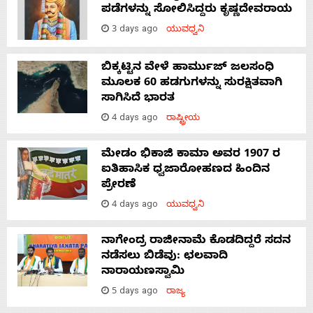
ಪಡೆಗಳನ್ನು ಸೋಲಿಸಿದ್ದರು ಕೃಷ್ಣದೇವರಾಯ
3 days ago
ಯುವಧ್ವನಿ
ಬಿಕ್ಕಟ್ಟಿನ ವೇಳೆ ಹಾರ್ಮುಜ್ ಜಲಸಂಧಿ
ಮೂಲಕ 60 ಹಡಗುಗಳನ್ನು ಸುರಕ್ಷಿತವಾಗಿ
ಸಾಗಿಸಿದೆ ಭಾರತ
4 days ago
ರಾಷ್ಟ್ರೀಯ
ಮೇಡಂ ಭಿಕಾಜಿ ಕಾಮಾ ಅವರ 1907 ರ
ಐತಿಹಾಸಿಕ ಧ್ವಜಾರೋಹಣದ ಹಿಂದಿನ
ಪ್ರೇರಣೆ
4 days ago
ಯುವಧ್ವನಿ
ನಾಗೇಂದ್ರ ರಾಜೀನಾಮೆ ಕೊಡದಿದ್ದರೆ ಸದನ
ನಡೆಸಲು ಬಿಡೆವು: ಛಲವಾದಿ
ನಾರಾಯಣಸ್ವಾಮಿ
5 days ago
ರಾಜ್ಯ