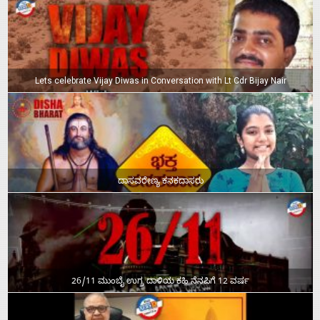
Lets celebrate Vijay Diwas in Conversation with Lt Cdr Bijay Nair
ದಾಸವರೇಣ್ಯ ಕನಕದಾಸರು
26/11 ಮುಂಬೈ ಉಗ್ರ ದಾಳಿಯ ಕಹಿ ನೆನಪಿಗೆ 12 ವರ್ಷ