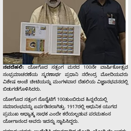
ನವದೆಹಲಿ:
ಯೋಗೊದ ಸತ್ಸಂಗ ಮಠದ 100ನೇ ವಾರ್ಷಿಕೋತ್ಸವ
ಸಂಭ್ರಮಾಚರಣೆಯ ಸ್ಮರಣಾರ್ಥ ಪ್ರಧಾನಿ ನರೇಂದ್ರ ಮೋದಿಯವರು
ವಿಶೇಷ ಅಂಚೆ ಚೀಟಿಯನ್ನು ಮಂಗಳವಾರ ದೆಹಲಿಯ ವಿಜ್ಞಾನಭವನದಲ್ಲಿ
ಬಿಡುಗಡೆಗೊಳಿಸಿದರು.
ಯೋಗೊದ ಸತ್ಸಂಗ ಸೊಸೈಟಿಗೆ 100ತುಂಬಿರುವ ಹಿನ್ನಲೆಯಲ್ಲಿ
ಸಮಾರಂಭವನ್ನು ಏರ್ಪಡಿಸಲಾಗಿತ್ತು. 1917ರಲ್ಲಿ ಆಧುನಿಕ ಯುಗದ
ಪ್ರಮುಖ ಆಧ್ಯಾತ್ಮ ಸಾಧಕ ಎಂದೇ ಕರೆಯಲ್ಪಡುವ ಪರಮಹಂಸ
ಯೋಗಾನಂದ ಅವರು ಇದನ್ನು ಸ್ಥಾಪಿಸಿದ್ದರು.