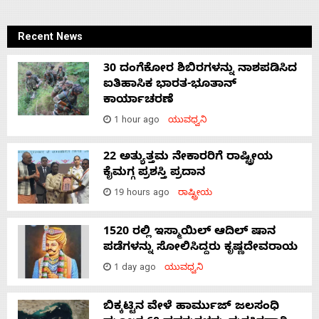
Recent News
30 ದಂಗೆಕೋರ ಶಿಬಿರಗಳನ್ನು ನಾಶಪಡಿಸಿದ
ಐತಿಹಾಸಿಕ ಭಾರತ-ಭೂತಾನ್
ಕಾರ್ಯಾಚರಣೆ
1 hour ago
ಯುವಧ್ವನಿ
22 ಅತ್ಯುತ್ತಮ ನೇಕಾರರಿಗೆ ರಾಷ್ಟ್ರೀಯ
ಕೈಮಗ್ಗ ಪ್ರಶಸ್ತಿ ಪ್ರದಾನ
19 hours ago
ರಾಷ್ಟ್ರೀಯ
1520 ರಲ್ಲಿ ಇಸ್ಮಾಯಿಲ್ ಆದಿಲ್ ಷಾನ
ಪಡೆಗಳನ್ನು ಸೋಲಿಸಿದ್ದರು ಕೃಷ್ಣದೇವರಾಯ
1 day ago
ಯುವಧ್ವನಿ
ಬಿಕ್ಕಟ್ಟಿನ ವೇಳೆ ಹಾರ್ಮುಜ್ ಜಲಸಂಧಿ