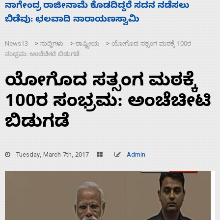
ಸಚಿವ ಸಂಪುಟ ವಿಸ್ತರಣೆ ಮಾಡಿದ್ದು ಹಣಬಲ ಮತ್ತು
ಹೈಕಮಾಂಡ್ ರಾಜಕಾರಣಕ್ಕೆ: ವಿಜಯೇಂದ್ರ
News13
ಸುದ್ದಿಗಳು
ರಾಷ್ಟ್ರೀಯ
ಯೋಗೊದ ಸತ್ಸಂಗ ಮಠಕ್ಕೆ 100ರ
>
>
>
ಸಂಭ್ರಮ: ಅಂಚೆಚೀಟಿ ಬಿಡುಗಡೆ
ಯೋಗೊದ ಸತ್ಸಂಗ ಮಠಕ್ಕೆ
100ರ ಸಂಭ್ರಮ: ಅಂಚೆಚೀಟಿ
ಬಿಡುಗಡೆ
Tuesday, March 7th, 2017
Admin