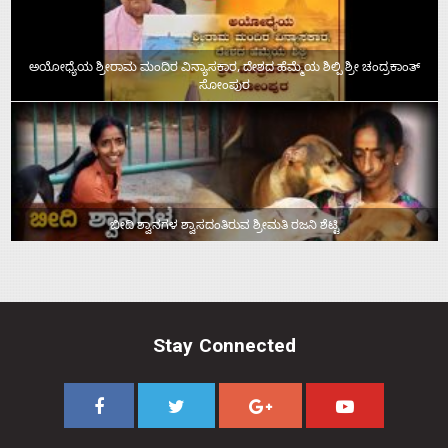
ಅಯೋಧ್ಯೆಯ ಶ್ರೀರಾಮ ಮಂದಿರ ವಿನ್ಯಾಸಕಾರ, ದೇಶದ ಹೆಮ್ಮೆಯ ಶಿಲ್ಪಿ ಶ್ರೀ ಚಂದ್ರಕಾಂತ್‌
ಸೋಂಪುರ
ಬೀದಿ ಶ್ವಾನಗಳ ಶ್ವಾಸದಂತಿರುವ ಶ್ರೀಮತಿ ರಜನಿ ಶೆಟ್ಟಿ
Stay Connected