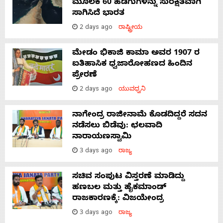
ಮೂಲಕ 60 ಹಡಗುಗಳನ್ನು ಸುರಕ್ಷಿತವಾಗಿ
ಸಾಗಿಸಿದೆ ಭಾರತ
2 days ago
ರಾಷ್ಟ್ರೀಯ
ಮೇಡಂ ಭಿಕಾಜಿ ಕಾಮಾ ಅವರ 1907 ರ
ಐತಿಹಾಸಿಕ ಧ್ವಜಾರೋಹಣದ ಹಿಂದಿನ
ಪ್ರೇರಣೆ
2 days ago
ಯುವಧ್ವನಿ
ನಾಗೇಂದ್ರ ರಾಜೀನಾಮೆ ಕೊಡದಿದ್ದರೆ ಸದನ
ನಡೆಸಲು ಬಿಡೆವು: ಛಲವಾದಿ
ನಾರಾಯಣಸ್ವಾಮಿ
3 days ago
ರಾಜ್ಯ
ಸಚಿವ ಸಂಪುಟ ವಿಸ್ತರಣೆ ಮಾಡಿದ್ದು
ಹಣಬಲ ಮತ್ತು ಹೈಕಮಾಂಡ್
ರಾಜಕಾರಣಕ್ಕೆ: ವಿಜಯೇಂದ್ರ
3 days ago
ರಾಜ್ಯ