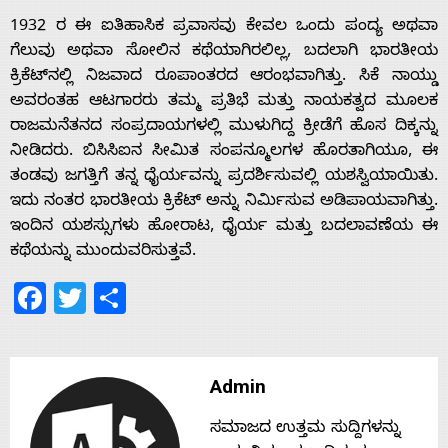
1932 ರ ಈ ಐತಿಹಾಸಿಕ ಪ್ರವಾಸವು ಕೇವಲ ಒಂದು ಪಂದ್ಯ ಅಥವಾ
ಗೆಲುವು ಅಥವಾ ಸೋಲಿನ ಕಥೆಯಾಗಿರಲಿಲ್ಲ, ಬದಲಾಗಿ ಭಾರತೀಯ
ಕ್ರಿಕೆಟ್‌ನಲ್ಲಿ ನಿಜವಾದ ರೂಪಾಂತರದ ಆರಂಭವಾಗಿತ್ತು. ಸಿಕೆ ನಾಯ್ಡು
ಅವರಂತಹ ಆಟಗಾರರು ತಮ್ಮ ಪ್ರತಿಭೆ ಮತ್ತು ನಾಯಕತ್ವದ ಮೂಲಕ
ರಾಜಮನೆತನದ ಸಂಪ್ರದಾಯಗಳಲ್ಲಿ ಮುಳುಗಿದ್ದ ಕ್ರೀಡೆಗೆ ಹೊಸ ದಿಕ್ಕನ್ನು
ನೀಡಿದರು. ಬಿಸಿಸಿಐನ ಸೀಮಿತ ಸಂಪನ್ಮೂಲಗಳ ಹೊರತಾಗಿಯೂ, ಈ
ತಂಡವು ಜಗತ್ತಿಗೆ ತನ್ನ ಧೈರ್ಯವನ್ನು ಪ್ರದರ್ಶಿಸುವಲ್ಲಿ ಯಶಸ್ವಿಯಾಯಿತು.
ಇದು ನಂತರ ಭಾರತೀಯ ಕ್ರಿಕೆಟ್ ಅನ್ನು ನಿರ್ಮಿಸುವ ಅಡಿಪಾಯವಾಗಿತ್ತು.
ಇಂದಿನ ಯಶಸ್ಸುಗಳು ಹೋರಾಟ, ಧೈರ್ಯ ಮತ್ತು ಬದಲಾವಣೆಯ ಈ
ಕಥೆಯನ್ನು ಮುಂದುವರಿಸುತ್ತವೆ.
Facebook
Twitter
Share
Admin
ಸಮಾಜದ ಉತ್ತಮ ಸುದ್ದಿಗಳನ್ನು