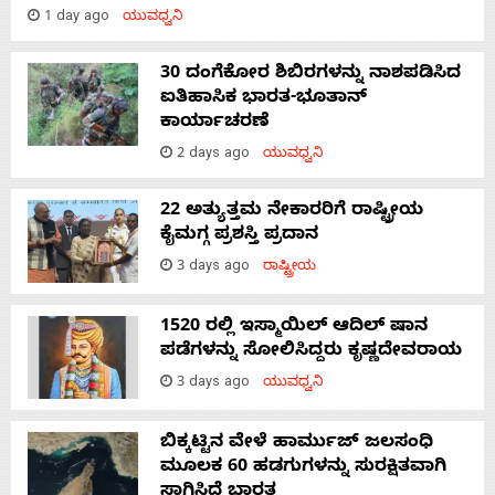
1 day ago
ಯುವಧ್ವನಿ
30 ದಂಗೆಕೋರ ಶಿಬಿರಗಳನ್ನು ನಾಶಪಡಿಸಿದ
ಐತಿಹಾಸಿಕ ಭಾರತ-ಭೂತಾನ್
ಕಾರ್ಯಾಚರಣೆ
2 days ago
ಯುವಧ್ವನಿ
22 ಅತ್ಯುತ್ತಮ ನೇಕಾರರಿಗೆ ರಾಷ್ಟ್ರೀಯ
ಕೈಮಗ್ಗ ಪ್ರಶಸ್ತಿ ಪ್ರದಾನ
3 days ago
ರಾಷ್ಟ್ರೀಯ
1520 ರಲ್ಲಿ ಇಸ್ಮಾಯಿಲ್ ಆದಿಲ್ ಷಾನ
ಪಡೆಗಳನ್ನು ಸೋಲಿಸಿದ್ದರು ಕೃಷ್ಣದೇವರಾಯ
3 days ago
ಯುವಧ್ವನಿ
ಬಿಕ್ಕಟ್ಟಿನ ವೇಳೆ ಹಾರ್ಮುಜ್ ಜಲಸಂಧಿ
ಮೂಲಕ 60 ಹಡಗುಗಳನ್ನು ಸುರಕ್ಷಿತವಾಗಿ
ಸಾಗಿಸಿದೆ ಭಾರತ