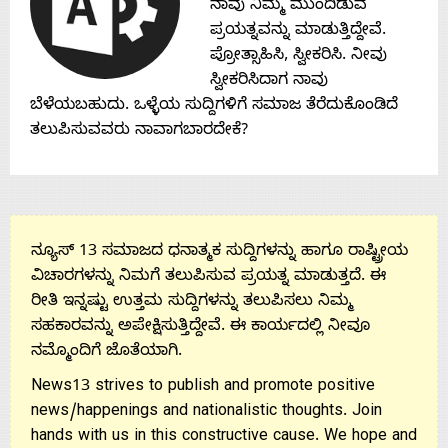
ನಾವು ನಿಮ್ಮ ಮುಂದಿಡುವ
ಪ್ರಯತ್ನವನ್ನು ಮಾಡುತ್ತಿದ್ದೇವೆ.
ಪ್ರೋತ್ಸಾಹಿಸಿ, ಸ್ವೀಕರಿಸಿ. ನೀವು
ಸ್ವೀಕರಿಸಿದಾಗ ನಾವು
ಬೆಳೆಯಬಹುದು. ಒಳ್ಳೆಯ ಸುದ್ದಿಗಳಿಗೆ ಸಮಾಜ ತೆರೆದುಕೊಂಡಿದೆ
ತಲುಪಿಸುವವರು ನಾವಾಗಬಾರದೇಕೆ?
ನ್ಯೂಸ್ 13 ಸಮಾಜದ ಧನಾತ್ಮಕ ಸುದ್ದಿಗಳನ್ನು ಹಾಗೂ ರಾಷ್ಟ್ರೀಯ
ವಿಚಾರಗಳನ್ನು ನಿಮಗೆ ತಲುಪಿಸುವ ಪ್ರಯತ್ನ ಮಾಡುತ್ತದೆ. ಈ
ರೀತಿ ಇನ್ನಷ್ಟು ಉತ್ತಮ ಸುದ್ದಿಗಳನ್ನು ತಲುಪಿಸಲು ನಿಮ್ಮ
ಸಹಕಾರವನ್ನು ಅಪೇಕ್ಷಿಸುತ್ತಿದ್ದೇವೆ. ಈ ಕಾರ್ಯದಲ್ಲಿ ನೀವೂ
ನಮ್ಮೊಂದಿಗೆ ಜೊತೆಯಾಗಿ.
News13 strives to publish and promote positive
news/happenings and nationalistic thoughts. Join
hands with us in this constructive cause. We hope and