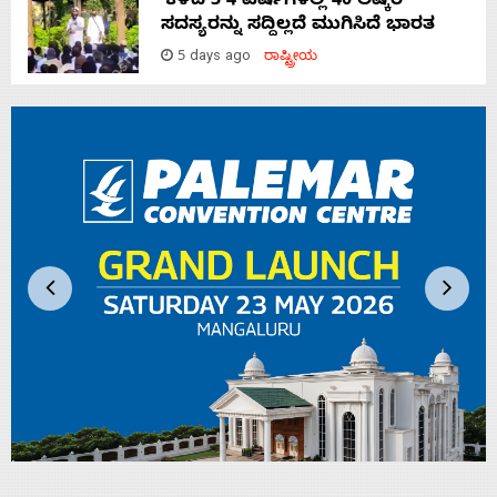
‘ಕಳೆದ 3-4 ವರ್ಷಗಳಲ್ಲಿ 40 ಲಷ್ಕರ್
ಸದಸ್ಯರನ್ನು ಸದ್ದಿಲ್ಲದೆ ಮುಗಿಸಿದೆ ಭಾರತ
5 days ago
ರಾಷ್ಟ್ರೀಯ