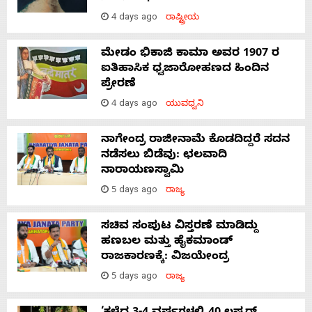
4 days ago
ರಾಷ್ಟ್ರೀಯ
ಮೇಡಂ ಭಿಕಾಜಿ ಕಾಮಾ ಅವರ 1907 ರ
ಐತಿಹಾಸಿಕ ಧ್ವಜಾರೋಹಣದ ಹಿಂದಿನ
ಪ್ರೇರಣೆ
4 days ago
ಯುವಧ್ವನಿ
ನಾಗೇಂದ್ರ ರಾಜೀನಾಮೆ ಕೊಡದಿದ್ದರೆ ಸದನ
ನಡೆಸಲು ಬಿಡೆವು: ಛಲವಾದಿ
ನಾರಾಯಣಸ್ವಾಮಿ
5 days ago
ರಾಜ್ಯ
ಸಚಿವ ಸಂಪುಟ ವಿಸ್ತರಣೆ ಮಾಡಿದ್ದು
ಹಣಬಲ ಮತ್ತು ಹೈಕಮಾಂಡ್
ರಾಜಕಾರಣಕ್ಕೆ: ವಿಜಯೇಂದ್ರ
5 days ago
ರಾಜ್ಯ