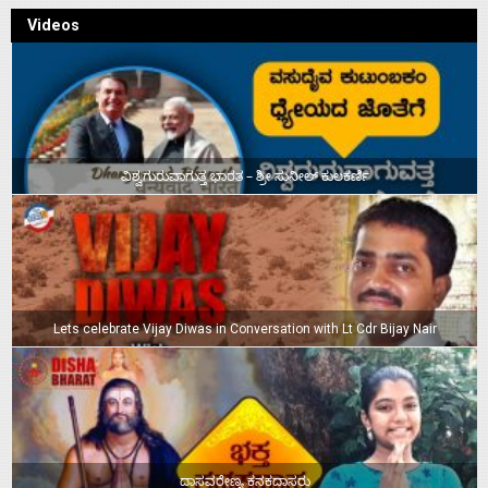
Videos
ವಿಶ್ವಗುರುವಾಗುತ್ತ ಭಾರತ – ಶ್ರೀ ಸುನೀಲ್‌ ಕುಲಕರ್ಣಿ
Lets celebrate Vijay Diwas in Conversation with Lt Cdr Bijay Nair
ದಾಸವರೇಣ್ಯ ಕನಕದಾಸರು