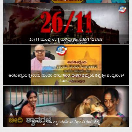
26/11 ಮುಂಬೈ ಉಗ್ರ ದಾಳಿಯ ಕಹಿ ನೆನಪಿಗೆ 12 ವರ್ಷ
ಅಯೋಧ್ಯೆಯ ಶ್ರೀರಾಮ ಮಂದಿರ ವಿನ್ಯಾಸಕಾರ, ದೇಶದ ಹೆಮ್ಮೆಯ ಶಿಲ್ಪಿ ಶ್ರೀ ಚಂದ್ರಕಾಂತ್‌
ಸೋಂಪುರ
ಬೀದಿ ಶ್ವಾನಗಳ ಶ್ವಾಸದಂತಿರುವ ಶ್ರೀಮತಿ ರಜನಿ ಶೆಟ್ಟಿ