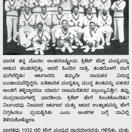
ಭಾರತ ತನ್ನ ಮೊದಲ ಅಂತರರಾಷ್ಟ್ರೀಯ ಕ್ರಿಕೆಟ್ ಟೆಸ್ಟ್ ಪಂದ್ಯವನ್ನು
ಆಡುವ ಹಂತದಲ್ಲಿತ್ತು, ಆದರೆ ಹಿಂದಿನ ರಾತ್ರಿ, ತಂಡದೊಳಗೆ ದಂಗೆ
ಭುಗಿಲೆದ್ದಿತು! ಆಟಗಾರರು ತಮ್ಮದೇ ನಾಯಕನ ವಿರುದ್ಧ
ಬಂಡಾಯವೆದ್ದಿದ್ದರು. ಐತಿಹಾಸಿಕ ಪಂದ್ಯಕ್ಕೂ ಮುನ್ನ ತಂಡವನ್ನು ಪತನದ
ಅಂಚಿಗೆ ತಳ್ಳಿದ್ದಾದರೂ ಯಾರು? ರಾಜಮನೆತನದ ಪ್ರಾಬಲ್ಯವಿತ್ತೇ?. ತಪ್ಪು
ಸಂಪ್ರದಾಯಗಳಲ್ಲಿ ಭಾರತೀಯ ಕ್ರಿಕೆಟ್ ಹೇಗೆ ಸಿಲುಕಿಕೊಂಡಿತು?
ನಿರ್ಬಂಧವು ನಿಜವಾದ ಆಟಗಾರ ಮತ್ತು ಆಟದ ಉತ್ಸಾಹವನ್ನು ಹೇಗೆ
ನಿಗ್ರಹಿಸಲು ಪ್ರಯತ್ನಿಸಿತು ಎಂಬ ಅಂಶಗಳ ಬಗ್ಗೆ ನಾವಿಲ್ಲಿ
ತಿಳಿದುಕೊಳ್ಳೋಣ.
ಭಾರತವು 1932 ರಲ್ಲಿ ಟೆಸ್ಟ್ ಪಂದ್ಯದ ಸ್ಥಾನಮಾನವನ್ನು ಗಳಿಸಿತು, ಮತ್ತು