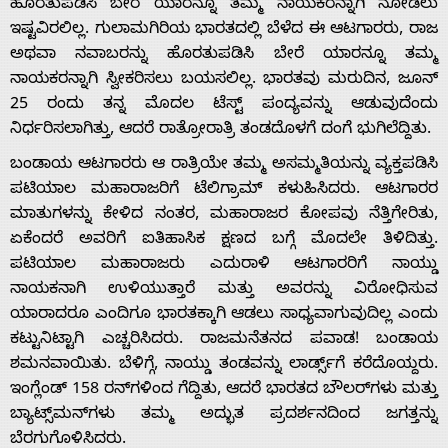
ಹೊರತುಪಡಿಸಿ ಬೇರೆ ಯಾರನ್ನೂ ತಮ್ಮ ನಾಯಕರನ್ನಾಗಿ ನೋಡಲು
ಇಷ್ಟವಿರಲಿಲ್ಲ. ಗುಲಾಮಗಿರಿಯ ಭಾರತದಲ್ಲಿ ಬೆಳೆದ ಈ ಆಟಗಾರರು, ರಾಜ
ಅಥವಾ ನವಾಬರನ್ನು ಹೊರತುಪಡಿಸಿ ಬೇರೆ ಯಾರನ್ನೂ ತಮ್ಮ
ನಾಯಕರನ್ನಾಗಿ ಸ್ವೀಕರಿಸಲು ಬಯಸಲಿಲ್ಲ. ಭಾರತವು ಮರುದಿನ, ಜೂನ್
25 ರಂದು ತನ್ನ ಮೊದಲ ಟೆಸ್ಟ್ ಪಂದ್ಯವನ್ನು ಆಡುವುದೆಂದು
ನಿರ್ಧರಿಸಲಾಗಿತ್ತು, ಆದರೆ ರಾತ್ರೋರಾತ್ರಿ ತಂಡದೊಳಗೆ ದಂಗೆ ಭುಗಿಲೆದ್ದಿತು.
ಬಂಡಾಯ ಆಟಗಾರರು ಆ ರಾತ್ರಿಯೇ ತಮ್ಮ ಅಸಮ್ಮತಿಯನ್ನು ವ್ಯಕ್ತಪಡಿಸಿ
ಪಟಿಯಾಲ ಮಹಾರಾಜರಿಗೆ ಟೆಲಿಗ್ರಾಮ್ ಕಳುಹಿಸಿದರು. ಆಟಗಾರರ
ಮಾತುಗಳನ್ನು ಕೇಳಿದ ನಂತರ, ಮಹಾರಾಜರ ಕೋಪವು ನೆತ್ತಿಗೇರಿತು,
ಏಕೆಂದರೆ ಅವರಿಗೆ ಐತಿಹಾಸಿಕ ಕ್ಷಣದ ಬಗ್ಗೆ ಮೊದಲೇ ತಿಳಿದಿತ್ತು.
ಪಟಿಯಾಲ ಮಹಾರಾಜರು ಎದುರಾಳಿ ಆಟಗಾರರಿಗೆ ನಾಯ್ಡು
ನಾಯಕನಾಗಿ ಉಳಿಯುತ್ತಾರೆ ಮತ್ತು ಅವರನ್ನು ವಿರೋಧಿಸುವ
ಯಾರಾದರೂ ಎಂದಿಗೂ ಭಾರತಕ್ಕಾಗಿ ಆಡಲು ಸಾಧ್ಯವಾಗುವುದಿಲ್ಲ ಎಂದು
ಕಟ್ಟುನಿಟ್ಟಾಗಿ ಎಚ್ಚರಿಸಿದರು. ರಾಜಮನೆತನದ ಪವಾಡ! ಬಂಡಾಯ
ಶಮನವಾಯಿತು. ಬೆಳಿಗ್ಗೆ, ನಾಯ್ಡು ತಂಡವನ್ನು ಲಾರ್ಡ್ಸ್‌ಗೆ ಕರೆದೊಯ್ದರು.
ಇಂಗ್ಲೆಂಡ್ 158 ರನ್‌ಗಳಿಂದ ಗೆದ್ದಿತು, ಆದರೆ ಭಾರತದ ಬೌಲರ್‌ಗಳು ಮತ್ತು
ಬ್ಯಾಟ್ಸ್‌ಮನ್‌ಗಳು ತಮ್ಮ ಅದ್ಭುತ ಪ್ರದರ್ಶನದಿಂದ ಜಗತ್ತನ್ನು
ಬೆರಗುಗೊಳಿಸಿದರು.