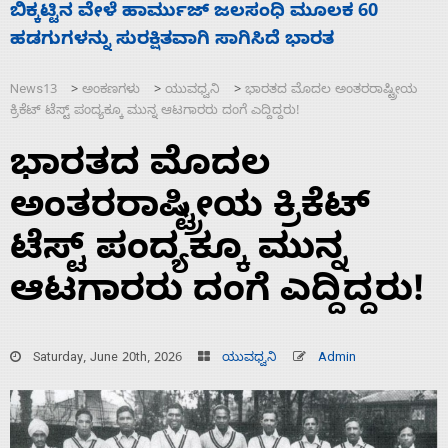
ನಾಗೇಂದ್ರ ರಾಜೀನಾಮೆ ಕೊಡದಿದ್ದರೆ ಸದನ ನಡೆಸಲು
ಸ
ಬಿಡೆವು: ಛಲವಾದಿ ನಾರಾಯಣಸ್ವಾಮಿ
ಹ
News13
ಅಂಕಣಗಳು
ಯುವಧ್ವನಿ
ಭಾರತದ ಮೊದಲ ಅಂತರರಾಷ್ಟ್ರೀಯ
>
>
>
ಕ್ರಿಕೆಟ್ ಟೆಸ್ಟ್ ಪಂದ್ಯಕ್ಕೂ ಮುನ್ನ ಆಟಗಾರರು ದಂಗೆ ಎದ್ದಿದ್ದರು!
ಭಾರತದ ಮೊದಲ
ಅಂತರರಾಷ್ಟ್ರೀಯ ಕ್ರಿಕೆಟ್
ಟೆಸ್ಟ್ ಪಂದ್ಯಕ್ಕೂ ಮುನ್ನ
ಆಟಗಾರರು ದಂಗೆ ಎದ್ದಿದ್ದರು!
Saturday, June 20th, 2026
ಯುವಧ್ವನಿ
Admin