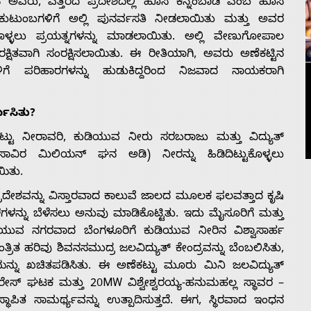
ವರು, ಎತ್ತರದ ಪ್ರದೇಶದಲ್ಲಿ ಹೊಸ ಕನ್ನಂಬಾಡಿ ಎಂಬ ಹೊಸ
 ಕುಟುಂಬಗಳಿಗೆ ಅಲ್ಲಿ ಪುನರ್ವಸತಿ ನೀಡಲಾಯಿತು ಮತ್ತು ಅವರ
್ಳಲು ಪ್ರಯತ್ನಗಳನ್ನು ಮಾಡಲಾಯಿತು. ಅಲ್ಲಿ ವೇಣುಗೋಪಾಲ
ುರಕ್ಷಿತವಾಗಿ ಸಂರಕ್ಷಿಸಲಾಯಿತು. ಈ ರೀತಿಯಾಗಿ, ಅವರು ಅಣೆಕಟ್ಟಿನ
ೆ ಪರಿಹಾರಗಳನ್ನು ಹುಡುಕಿದ್ದರಿಂದ ನಿಜವಾದ ನಾಯಕರಾಗಿ
ಮಿಸಿತು?
್ಟು ನೀರಾವರಿ, ಕುಡಿಯುವ ನೀರು ಸರಬರಾಜು ಮತ್ತು ವಿದ್ಯುತ್
ಾವಿರ ಮಿಲಿಯನ್ ಘನ ಅಡಿ) ನೀರನ್ನು ಹಿಡಿದಿಟ್ಟುಕೊಳ್ಳಲು
ಯಿತು.
ೇಶವನ್ನು ವಿಸ್ತಾರವಾದ ಕಾಲುವೆ ಜಾಲದ ಮೂಲಕ ಫಲವತ್ತಾದ ಕೃಷಿ
ೆಗಳನ್ನು ಬೆಳೆಸಲು ಅನುವು ಮಾಡಿಕೊಟ್ಟಿತು. ಇದು ಮೈಸೂರಿಗೆ ಮತ್ತು
ೆಳೆಯುವ ನಗರವಾದ ಬೆಂಗಳೂರಿಗೆ ಕುಡಿಯುವ ನೀರಿನ ವಿಶ್ವಾಸಾರ್ಹ
ಿತ ಹರಿವು ಶಿವನಸಮುದ್ರ ಜಲವಿದ್ಯುತ್ ಕೇಂದ್ರವನ್ನು ಬೆಂಬಲಿಸಿತು,
ೆಯನ್ನು ಖಚಿತಪಡಿಸಿತು. ಈ ಅಣೆಕಟ್ಟು ಮೂರು ಮಿನಿ ಜಲವಿದ್ಯುತ್
ಸ್ ಘಟಕ ಮತ್ತು 20MW ವಿಶ್ವೇಶ್ವರಯ್ಯ-ಹನುಮಹಲ್ಲ ಸ್ಥಾವರ –
ಪಿತ ಸಾಮರ್ಥ್ಯವನ್ನು ಉತ್ಪಾದಿಸುತ್ತದೆ. ಈಗ, ಸ್ಥಿರವಾದ ಇಂಧನ