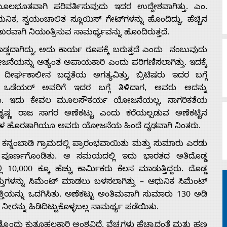
 ಮೂಲಭೂತವಾಗಿ ಪರಿವರ್ತಿಸುವುದು ಇದರ ಉದ್ದೇಶವಾಗಿತ್ತು. ಎಂ.
ುನಿಕ, ಸ್ವಯಂಚಾಲಿತ ಸ್ಲೂಯಿಸ್ ಗೇಟ್‌ಗಳನ್ನು ಹೊಂದಿದ್ದು, ಹೆಚ್ಚಿನ
ಖರವಾಗಿ ನಿಯಂತ್ರಿಸುವ ಸಾಮರ್ಥ್ಯವನ್ನು ಹೊಂದಿರುತ್ತದೆ.
್ಡದಾಗಿದ್ದು, ಅದು ಕಾರ್ಯ ರೂಪಕ್ಕೆ ಬರುತ್ತದೆ ಎಂದು ನಂಬುವುದು
ೆಯನ್ನು ಅತ್ಯಂತ ಅಪಾಯಕಾರಿ ಎಂದು ಪರಿಗಣಿಸಲಾಗಿತ್ತು. ಇದಕ್ಕೆ
್ಘಕಾಲೀನ ಬದ್ಧತೆಯ ಅಗತ್ಯವಿತ್ತು, ಬ್ರಿಟಿಷರು ಇದರ ಬಗ್ಗೆ
ಾಜ್ ಒಡೆಯರ್ ಅವರಿಗೆ ಇದರ ಬಗ್ಗೆ ತಿಳಿದಾಗ, ಅವರು ಅದನ್ನು
ರು. ಇದು ಕೇವಲ ಮೂಲಸೌಕರ್ಯ ಯೋಜನೆಯಲ್ಲ, ನಾಗರಿಕತೆಯ
ೃಷ್ಣ ರಾಜ ಸಾಗರ ಅಣೆಕಟ್ಟು ಎಂದು ಕರೆಯಲ್ಪಡುವ ಅಣೆಕಟ್ಟಿನ
ೆಗಳ ಹೊರತಾಗಿಯೂ ಅವರು ಯೋಜನೆಯ ಹಿಂದೆ ದೃಢವಾಗಿ ನಿಂತರು.
ಿ ಕನ್ನಂಬಾಡಿ ಗ್ರಾಮದಲ್ಲಿ ಪ್ರಾರಂಭವಾಯಿತು ಮತ್ತು ಸುಮಾರು ಎರಡು
ಿ ಪೂರ್ಣಗೊಂಡಿತು. ಆ ಸಮಯದಲ್ಲಿ ಇದು ಭಾರತದ ಅತಿದೊಡ್ಡ
 10,000 ಕ್ಕೂ ಹೆಚ್ಚು ಕಾರ್ಮಿಕರು ಕೆಲಸ ಮಾಡುತ್ತಿದ್ದರು. ದೊಡ್ಡ
ಸ್ತುಗಳನ್ನು ಸಿಮೆಂಟ್ ಮಾಡಲು ಬಳಸಲಾಗಿತ್ತು – ಆಧುನಿಕ ಸಿಮೆಂಟ್
ತಿಯನ್ನು ಒದಗಿಸಿತು. ಅಣೆಕಟ್ಟು ಅಂತಿಮವಾಗಿ ಸುಮಾರು 130 ಅಡಿ
ರನ್ನು ಹಿಡಿದಿಟ್ಟುಕೊಳ್ಳಬಲ್ಲ ಸಾಮರ್ಥ್ಯ ಪಡೆಯಿತು.
ೊಂದು ಕುತೂಹಲಕಾರಿ ಅಂಶವಿದೆ. ವೆಚ್ಚಗಳು ಹೆಚ್ಚಾದಂತೆ ಮತ್ತು ಹಣ