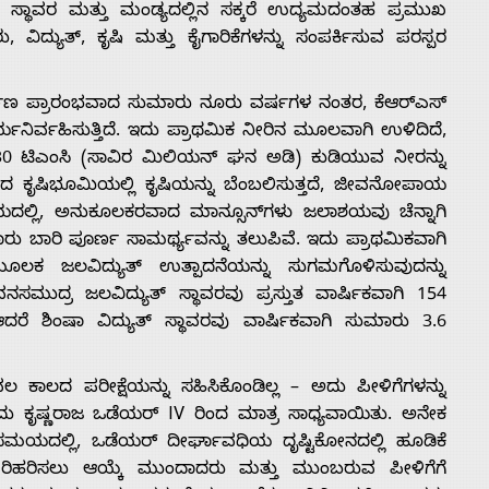
್ಕಿನ ಸ್ಥಾವರ ಮತ್ತು ಮಂಡ್ಯದಲ್ಲಿನ ಸಕ್ಕರೆ ಉದ್ಯಮದಂತಹ ಪ್ರಮುಖ
ದ್ಯುತ್, ಕೃಷಿ ಮತ್ತು ಕೈಗಾರಿಕೆಗಳನ್ನು ಸಂಪರ್ಕಿಸುವ ಪರಸ್ಪರ
ರ್ಮಾಣ ಪ್ರಾರಂಭವಾದ ಸುಮಾರು ನೂರು ವರ್ಷಗಳ ನಂತರ, ಕೆಆರ್‌ಎಸ್
್ಯನಿರ್ವಹಿಸುತ್ತಿದೆ. ಇದು ಪ್ರಾಥಮಿಕ ನೀರಿನ ಮೂಲವಾಗಿ ಉಳಿದಿದೆ,
ಿ 30 ಟಿಎಂಸಿ (ಸಾವಿರ ಮಿಲಿಯನ್ ಘನ ಅಡಿ) ಕುಡಿಯುವ ನೀರನ್ನು
ಾದ ಕೃಷಿಭೂಮಿಯಲ್ಲಿ ಕೃಷಿಯನ್ನು ಬೆಂಬಲಿಸುತ್ತದೆ, ಜೀವನೋಪಾಯ
ಯದಲ್ಲಿ, ಅನುಕೂಲಕರವಾದ ಮಾನ್ಸೂನ್‌ಗಳು ಜಲಾಶಯವು ಚೆನ್ನಾಗಿ
ಾರು ಬಾರಿ ಪೂರ್ಣ ಸಾಮರ್ಥ್ಯವನ್ನು ತಲುಪಿವೆ. ಇದು ಪ್ರಾಥಮಿಕವಾಗಿ
ಮೂಲಕ ಜಲವಿದ್ಯುತ್ ಉತ್ಪಾದನೆಯನ್ನು ಸುಗಮಗೊಳಿಸುವುದನ್ನು
ವನಸಮುದ್ರ ಜಲವಿದ್ಯುತ್ ಸ್ಥಾವರವು ಪ್ರಸ್ತುತ ವಾರ್ಷಿಕವಾಗಿ 154
ಆದರೆ ಶಿಂಷಾ ವಿದ್ಯುತ್ ಸ್ಥಾವರವು ವಾರ್ಷಿಕವಾಗಿ ಸುಮಾರು 3.6
ಲ ಕಾಲದ ಪರೀಕ್ಷೆಯನ್ನು ಸಹಿಸಿಕೊಂಡಿಲ್ಲ – ಅದು ಪೀಳಿಗೆಗಳನ್ನು
 ಇದು ಕೃಷ್ಣರಾಜ ಒಡೆಯರ್ IV ರಿಂದ ಮಾತ್ರ ಸಾಧ್ಯವಾಯಿತು. ಅನೇಕ
ಸಮಯದಲ್ಲಿ, ಒಡೆಯರ್ ದೀರ್ಘಾವಧಿಯ ದೃಷ್ಟಿಕೋನದಲ್ಲಿ ಹೂಡಿಕೆ
ಹರಿಸಲು ಆಯ್ಕೆ ಮುಂದಾದರು ಮತ್ತು ಮುಂಬರುವ ಪೀಳಿಗೆಗೆ