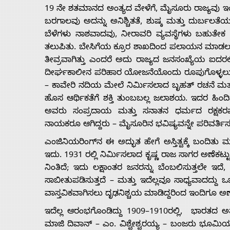
19 ನೇ ಶತಮಾನದ ಅಂತ್ಯದ ವೇಳೆಗೆ, ಮೈಸೂರು ರಾಜ್ಯವು ಇಂದ
ಬರಗಾಲವು ಅದನ್ನು ಅನಿಶ್ಚಿತತೆ, ಶುಷ್ಕ ಮತ್ತು ದುರ್ಬಲತೆಯ
ಬೆಳೆಗಳು ನಾಶವಾದವು, ನೀರಾವರಿ ವ್ಯವಸ್ಥೆಗಳು ಬಹುತೇ
ತಲುಪಿತು. ಬೇಸಿಗೆಯ ಕ್ರೂರ ಶಾಖದಿಂದ ಪಲಾಯನ ಮಾಡಲು
ತೀವ್ರವಾಗಿತ್ತು ಎಂದರೆ ಅದು ರಾಜ್ಯದ ಜನಸಂಖ್ಯೆಯ ಐದರಲ್ಲಿ
ದೀರ್ಘಕಾಲೀನ ಪರಿಹಾರ ಯೋಜನೆಯೊಂದು ರೂಪುಗೊಳ್ಳಲು ಪ್ರಾ
– ಕಾವೇರಿ ನದಿಯ ಮೇಲೆ ನಿರ್ಮಿಸಲಾದ ಬೃಹತ್ ರಚನೆ ಮತ್ತು
Home
ಹೊಸ ಆರ್ಥಿಕತೆಗೆ ಶಕ್ತಿ ತುಂಬಬಲ್ಲ ಜಲಾಶಯ. ಇದರ ಹಿಂದಿ
ಅವರು ಸಂಪ್ರದಾಯ ಮತ್ತು ಸನಾತನ ಧರ್ಮದ ರಕ್ಷಕರಷ್ಟೇ ಅ
ನಾಯಕರೂ ಆಗಿದ್ದರು – ಮೈಸೂರಿನ ಭವಿಷ್ಯವನ್ನೇ ಪರಿವರ್ತ
About
ಎಂಜಿನಿಯರಿಂಗ್‌ನ ಈ ಅದ್ಭುತ ಹೇಗೆ ಅಸ್ತಿತ್ವಕ್ಕೆ ಬಂದಿತ
ಇದು. 1931 ರಲ್ಲಿ ನಿರ್ಮಿಸಲಾದ ಕೃಷ್ಣ ರಾಜ ಸಾಗರ ಅಣೆಕ
Us
ನಿಂತಿದೆ; ಇದು ಲಕ್ಷಾಂತರ ಜನರನ್ನು ಬೆಂಬಲಿಸುತ್ತಲೇ ಇದೆ, 
ಸಾಬೀತುಪಡಿಸುತ್ತದೆ – ಮತ್ತು ಇದೆಲ್ಲವೂ ಸಾಧ್ಯವಾದದ್ದು 
ವಾಸ್ತವಿಕವಾಗಿಸಲು ದೃಢನಿಶ್ಚಯ ಮಾಡಿದ್ದರಿಂದ ಇಂದಿಗೂ ಅಣೆ
Advertise
ಇದೆಲ್ಲ ಆರಂಭಗೊಂಡಿದ್ದು 1909–1910ರಲ್ಲಿ, ಭಾರತದ ಅತ
ಮಾಜಿ ದಿವಾನ್ – ಎಂ. ವಿಶ್ವೇಶ್ವರಯ್ಯ – ಬಂಜರು ಭೂಮಿಯನ್ನ