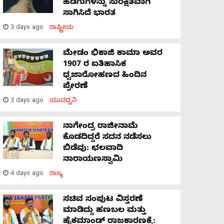
ಹಡಗುಗಳನ್ನು ಸುರಕ್ಷಿತವಾಗಿ
ಸಾಗಿಸಿದೆ ಭಾರತ
3 days ago
ರಾಷ್ಟ್ರೀಯ
ಮೇಡಂ ಭಿಕಾಜಿ ಕಾಮಾ ಅವರ
1907 ರ ಐತಿಹಾಸಿಕ
ಧ್ವಜಾರೋಹಣದ ಹಿಂದಿನ
ಪ್ರೇರಣೆ
3 days ago
ಯುವಧ್ವನಿ
ನಾಗೇಂದ್ರ ರಾಜೀನಾಮೆ
ಕೊಡದಿದ್ದರೆ ಸದನ ನಡೆಸಲು
ಬಿಡೆವು: ಛಲವಾದಿ
ನಾರಾಯಣಸ್ವಾಮಿ
4 days ago
ರಾಜ್ಯ
ಸಚಿವ ಸಂಪುಟ ವಿಸ್ತರಣೆ
ಮಾಡಿದ್ದು ಹಣಬಲ ಮತ್ತು
ಹೈಕಮಾಂಡ್ ರಾಜಕಾರಣಕ್ಕೆ: