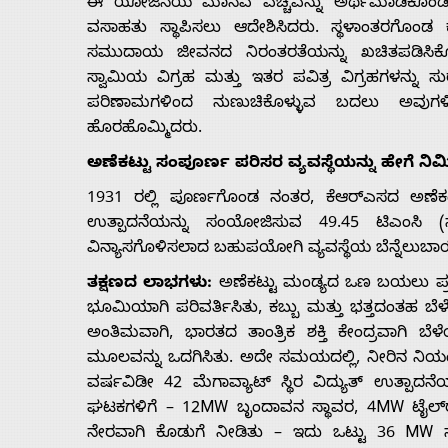
ಈ ಯೋಜನೆಯ ಮಾನವ ವೆಚ್ಚವನ್ನು ಅರ್ಥಮಾಡಿಕೊಂಡ ಅ
ವಸಾಹತು ಸ್ಥಾಪಿಸಲು ಆದೇಶಿಸಿದರು. ಸ್ಥಳಾಂತರಗೊಂಡ
ಸಮುದಾಯ ಜೀವನದ ನಿರಂತರತೆಯನ್ನು ಖಚಿತಪಡಿಸಿಕೊಳ
ಸ್ವಾಮಿಯ ವಿಗ್ರಹ ಮತ್ತು ಇತರ ಪವಿತ್ರ ವಿಗ್ರಹಗಳನ್ನು ಸ
ಪರಿಣಾಮಗಳಿಂದ ನುಣುಚಿಕೊಳ್ಳುವ ಬದಲು ಅವುಗಳಿಗ
ಹೊರಹೊಮ್ಮಿದರು.
ಅಣೆಕಟ್ಟು ಸಂಪೂರ್ಣ ಪರಿಸರ ವ್ಯವಸ್ಥೆಯನ್ನು ಹೇಗೆ ನಿರ್
1931 ರಲ್ಲಿ ಪೂರ್ಣಗೊಂಡ ನಂತರ, ಕೆಆರ್‌ಎಸದ ಅಣೆಕಟ
ಉತ್ಪಾದನೆಯನ್ನು ಸಂಯೋಜಿಸುವ 49.45 ಟಿಎಂಸಿ (ಸ
ವಿನ್ಯಾಸಗೊಳಿಸಲಾದ ಬಹುಪಯೋಗಿ ವ್ಯವಸ್ಥೆಯ ಬೆನ್ನೆಲುಬಾ
ತಕ್ಷಣದ ಲಾಭಗಳು:
ಅಣೆಕಟ್ಟು ಮಂಡ್ಯದ ಒಣ ಬಯಲು ಪ್ರದ
ಭೂಮಿಯಾಗಿ ಪರಿವರ್ತಿಸಿತು, ಕಬ್ಬು ಮತ್ತು ಭತ್ತದಂತಹ ಬೆಳ
ಅಂತಿಮವಾಗಿ, ಭಾರತದ ತಾಂತ್ರಿಕ ಶಕ್ತಿ ಕೇಂದ್ರವಾಗಿ ಬ
ಮೂಲವನ್ನು ಒದಗಿಸಿತು. ಅದೇ ಸಮಯದಲ್ಲಿ, ನೀರಿನ ನಿಯಂತ್ರ
ವರ್ಷವಿಡೀ 42 ಮೆಗಾವ್ಯಾಟ್ ಸ್ಥಿರ ವಿದ್ಯುತ್ ಉತ್ಪಾದನ
ಘಟಕಗಳಿಗೆ – 12MW ಬೃಂದಾವನ ಸ್ಥಾವರ, 4MW ಟೈಲ್‌ರೇ
ನೇರವಾಗಿ ಕೊಡುಗೆ ನೀಡಿತು – ಇದು ಒಟ್ಟು 36 MW ಸ್ಥಾ