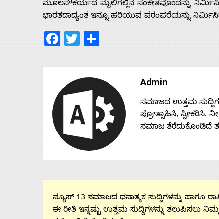
ಮೂಲಸೌಕರ್ಯದ ಮೈಲಿಗಲ್ಲಿನ ಸಂಕೇತವೊಂದನ್ನು ನಿರ್ಮಿಸ
ಭಾರತದಾದ್ಯಂತ ಇನ್ನೂ ಹರಿಯುವ ಪರಂಪರೆಯನ್ನು ನಿರ್ಮಿಸಿ
Facebook
Twitter
Share
Admin
ಸಮಾಜದ ಉತ್ತಮ ಸುದ್ದಿಗಳನ್
ಪ್ರೋತ್ಸಾಹಿಸಿ, ಸ್ವೀಕರಿಸಿ.
ಸಮಾಜ ತೆರೆದುಕೊಂಡಿದೆ 
ನ್ಯೂಸ್ 13 ಸಮಾಜದ ಧನಾತ್ಮಕ ಸುದ್ದಿಗಳನ್ನು ಹಾಗೂ ರಾಷ್
ಈ ರೀತಿ ಇನ್ನಷ್ಟು ಉತ್ತಮ ಸುದ್ದಿಗಳನ್ನು ತಲುಪಿಸಲು ನಿಮ್