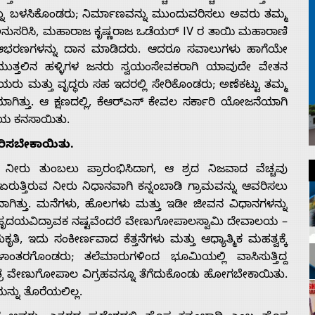
್ತನ್ನು ಬಳಸಿಕೊಂಡರು; ನಿರ್ಮಾಣವನ್ನು ಮುಂದುವರಿಸಲು ಅವರು ತಮ್ಮ
 ಅನುಸರಿಸಿ, ಮಹಾರಾಜ ಕೃಷ್ಣರಾಜ ಒಡೆಯರ್ IV ರ ತಾಯಿ ಮಹಾರಾಣಿ
್ಮ ಆಭರಣಗಳನ್ನು ದಾನ ಮಾಡಿದರು. ಆದರೂ ಸವಾಲುಗಳು ಹಾಗೆಯೇ
ತಮುತ್ತಲಿನ ಹಳ್ಳಿಗಳ ಜನರು ಸ್ವಯಂಸೇವಕರಾಗಿ ಯಾವುದೇ ವೇತನ
ರು ಮತ್ತು ವೃದ್ಧರು ಸಹ ಇದರಲ್ಲಿ ಸೇರಿಕೊಂಡರು; ಅಣೆಕಟ್ಟು ತಮ್ಮ
ಾಗಿತ್ತು. ಆ ಕ್ಷಣದಲ್ಲಿ, ಕೆಆರ್‌ಎಸ್ ಕೇವಲ ಸರ್ಕಾರಿ ಯೋಜನೆಯಾಗಿ
ೆಯ ಕನಸಾಯಿತು.
ರಿಸಬೇಕಾಯಿತು.
 ನೀರು ತುಂಬಲು ಪ್ರಾರಂಭಿಸಿದಾಗ, ಆ ಶ್ರದ ನಿಜವಾದ ವೆಚ್ಚವು
ಏರುತ್ತಿರುವ ನೀರು ನಿಧಾನವಾಗಿ ಕನ್ನಂಬಾಡಿ ಗ್ರಾಮವನ್ನು ಆವರಿಸಲು
ಾಗಿತ್ತು. ಮನೆಗಳು, ಹೊಲಗಳು ಮತ್ತು ಇಡೀ ಜೀವನ ವಿಧಾನಗಳನ್ನು
ಂತ ಹೃದಯವಿದ್ರಾವಕ ನಷ್ಟವೆಂದರೆ ವೇಣುಗೋಪಾಲಸ್ವಾಮಿ ದೇವಾಲಯ –
, ಇದು ಸಂಕೀರ್ಣವಾದ ಕೆತ್ತನೆಗಳು ಮತ್ತು ಆಧ್ಯಾತ್ಮಿಕ ಮಹತ್ವಕ್ಕೆ
ಥಳಾಂತರಗೊಂಡರು; ತಲೆಮಾರುಗಳಿಂದ ಭೂಮಿಯಲ್ಲಿ ವಾಸಿಸುತ್ತಿದ್ದ
ಿತ್ರ ವೇಣುಗೋಪಾಲ ವಿಗ್ರಹವನ್ನೂ ತೆಗೆದುಕೊಂಡು ಹೋಗಬೇಕಾಯಿತು.
್ನು ತೊರೆಯಲಿಲ್ಲ.