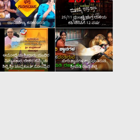
26/11 ಮುಂಬೈ ಉಗ್ರ ದಾಳಿಯ
ದಾಸವರೇಣ್ಯ ಕನಕದಾಸರು
ಕಹಿ ನೆನಪಿಗೆ 12 ವರ್ಷ
ಅಯೋಧ್ಯೆಯ ಶ್ರೀರಾಮ ಮಂದಿರ
ವಿನ್ಯಾಸಕಾರ, ದೇಶದ ಹೆಮ್ಮೆಯ
ಬೀದಿ ಶ್ವಾನಗಳ ಶ್ವಾಸದಂತಿರುವ
ಶಿಲ್ಪಿ ಶ್ರೀ ಚಂದ್ರಕಾಂತ್‌ ಸೋಂಪುರ
ಶ್ರೀಮತಿ ರಜನಿ ಶೆಟ್ಟಿ