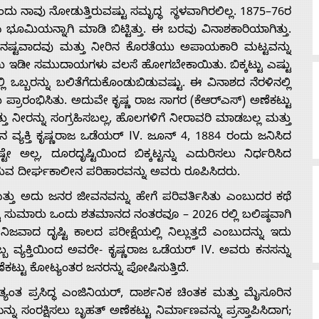
ು ನಾವು ನೋಡುತ್ತಿರುವಷ್ಟು ಸಮೃದ್ಧ ಸ್ಥಳವಾಗಿರಲಿಲ್ಲ. 1875–76ರ
 ಭೂಮಿಯನ್ನಾಗಿ ಮಾಡಿ ಬಿಟ್ಟಿತ್ತು. ಈ ಬರವು ವಿನಾಶಕಾರಿಯಾಗಿತ್ತು.
ಕ ನಷ್ಟವಾದವು ಮತ್ತು ನೀರಿನ ಕೊರತೆಯು ಅಪಾಯಕಾರಿ ಮಟ್ಟವನ್ನು
 ಇಡೀ ಸಮುದಾಯಗಳು ವಲಸೆ ಹೋಗಬೇಕಾಯಿತು. ಬಿಕ್ಕಟ್ಟು ಎಷ್ಟು
 ಒಬ್ಬರನ್ನು ಬಲಿತೆಗೆದುಕೊಂಡುಬಿಡುವಷ್ಟು. ಈ ವಿನಾಶದ ನೆರಳಿನಲ್ಲಿ
ರಂಭಿಸಿತು. ಅದುವೇ ಕೃಷ್ಣ ರಾಜ ಸಾಗರ (ಕೆಆರ್‌ಎಸ್) ಅಣೆಕಟ್ಟು
 ನೀರನ್ನು ಸಂಗ್ರಹಿಸಬಲ್ಲ, ಹೊಲಗಳಿಗೆ ನೀರಾವರಿ ಮಾಡಬಲ್ಲ ಮತ್ತು
ನ ವ್ಯಕ್ತಿ ಕೃಷ್ಣರಾಜ ಒಡೆಯರ್ IV. ಜೂನ್ 4, 1884 ರಂದು ಜನಿಸಿದ
ಲ್ಲ, ದೂರದೃಷ್ಟಿಯಿಂದ ಬಿಕ್ಕಟ್ಟನ್ನು ಎದುರಿಸಲು ನಿರ್ಧರಿಸಿದ
ಿಸುವ ದೀರ್ಘಕಾಲೀನ ಪರಿಹಾರವನ್ನು ಅವರು ರೂಪಿಸಿದರು.
ು ಮತ್ತು ಅದು ಜನರ ಜೀವನವನ್ನು ಹೇಗೆ ಪರಿವರ್ತಿಸಿತು ಎಂಬುದರ ಕಥೆ
ಟ್ಟು ಸುಮಾರು ಒಂದು ಶತಮಾನದ ನಂತರವೂ – 2026 ರಲ್ಲಿ ಬಲಿಷ್ಠವಾಗಿ
ನಿಜವಾದ ದೃಷ್ಟಿ ಕಾಲದ ಪರೀಕ್ಷೆಯಲ್ಲಿ ನಿಲ್ಲುತ್ತದೆ ಎಂಬುದನ್ನು ಇದು
ಒಬ್ಬ ವ್ಯಕ್ತಿಯಿಂದ ಅವರೇ- ಕೃಷ್ಣರಾಜ ಒಡೆಯರ್ IV. ಅವರು ಕನಸನ್ನು
ಕಟ್ಟು ಕೋಟ್ಯಂತರ ಜನರನ್ನು ಪೋಷಿಸುತ್ತಿದೆ.
್ಯಂತ ಪ್ರಸಿದ್ಧ ಎಂಜಿನಿಯರ್, ದಾರ್ಶನಿಕ ಚಿಂತಕ ಮತ್ತು ಮೈಸೂರಿನ
ು ಸಂರಕ್ಷಿಸಲು ಬೃಹತ್ ಅಣೆಕಟ್ಟು ನಿರ್ಮಾಣವನ್ನು ಪ್ರಸ್ತಾಪಿಸಿದಾಗ;