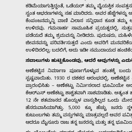
ಕಡಿಮೆಯಾಗುತ್ತಿದ್ದಂತೆ, ಒಡೆಯರ್ ತಮ್ಮ ವೈಯಕ್ತಿಕ ಸಂಪತ
ಸ್ವಂತ ಆಭರಣಗಳನ್ನು ಸಹ ಮಾರಿದರು. ಅವರ ಹೆಜ್ಜೆಗಳನ್ನು
ಕೆಂಪಂಜನಮ್ಮನ್ನಿ ವಾಣಿ ವಿಲಾಸ ಸನ್ನಿಧಾನ ಕೂಡ ತಮ
ಉಳಿದವು. ಗಮನಾರ್ಹ ಸಾಮೂಹಿಕ ಪ್ರಯತ್ನದಲ್ಲಿ, ಸುತ್
ಪಡೆಯದೆ ತಮ್ಮ ಶ್ರಮವನ್ನು ನೀಡಿದರು. ಪುರುಷರು, ಮಹಿಳೆಯ
ಜೀವನವನ್ನು ಪರಿವರ್ತಿಸುತ್ತದೆ ಎಂದು ಅವರಿಗೆ ಮನವರಿಕೆಯ
ಉಳಿದಿರಲಿಲ್ಲ; ಬದಲಿಗೆ, ಅದು ಇಡೀ ಸಮುದಾಯದ ಹಂಚಿಕ
ಸವಾಲುಗಳು ಹುಟ್ಟಿಕೊಂಡವು, ಆದರೆ ಅವುಗಳನ್ನು ಎದು
ಅಣೆಕಟ್ಟಿನ ನಿರ್ಮಾಣ ಪೂರ್ಣಗೊಳ್ಳುವ ಹಂತಕ್ಕೆ ಬಂದು
ಸ್ಪಷ್ಟವಾಯಿತು. 1930 ರ ದಶಕದ ಆರಂಭದಲ್ಲಿ, ಅಣೆಕಟ್ಟಿನ 
ಪ್ರಾರಂಭಿಸಿತು – ಅಣೆಕಟ್ಟು ನಿರ್ಮಿಸಲಾದ ಭೂಮಿಯೇ ಅದ
ಕೆಆರ್‌ಎಸ್ ಅಣೆಕಟ್ಟು ಶಾಶ್ವತವಾಗಿ ನಾಶಮಾಡಿತು. ಅತ್ಯ
12 ನೇ ಶತಮಾನದ ಹೊಯ್ಸಳ ವಾಸ್ತುಶಿಲ್ಪದ ಒಂದು ಮೇರುಕೃತಿ
ಹೆಸರುವಾಸಿಯಾಗಿತ್ತು. 5,000 ಕ್ಕೂ ಹೆಚ್ಚು ಜನರು ಸ್
ಕುಟುಂಬಗಳು ತಮ್ಮ ವಸ್ತುಗಳನ್ನು ಮಾತ್ರವಲ್ಲದೆ ಅವರ ಪವ
ಆದರೂ ಮೈಸೂರು ರಾಜ ತನ್ನ ಜನರನ್ನು ಮತ್ತು ತನ್ನ ಭೂಮಿಯನ