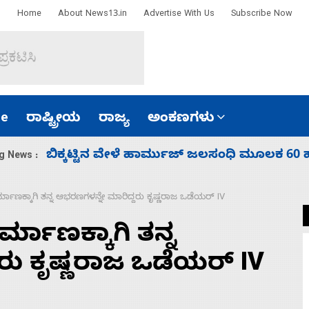
Home
About News13.in
Advertise With Us
Subscribe Now
e
ರಾಷ್ಟ್ರೀಯ
ರಾಜ್ಯ
ಅಂಕಣಗಳು
ಾರತ
ನಾಗೇಂದ್ರ ರಾಜೀನಾಮೆ ಕೊಡದಿದ್ದರೆ ಸದನ ನಡೆಸಲು
g News :
ರ್ಮಾಣಕ್ಕಾಗಿ ತನ್ನ ಆಭರಣಗಳನ್ನೇ ಮಾರಿದ್ದರು ಕೃಷ್ಣರಾಜ ಒಡೆಯರ್ IV
ರ್ಮಾಣಕ್ಕಾಗಿ ತನ್ನ
ರು ಕೃಷ್ಣರಾಜ ಒಡೆಯರ್ IV