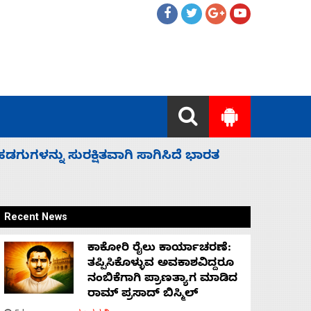
 ಬಿಡೆವು: ಛಲವಾದಿ ನಾರಾಯಣಸ್ವಾಮಿ
ಸಚಿವ ಸಂಪು
Recent News
ಕಾಕೋರಿ ರೈಲು ಕಾರ್ಯಾಚರಣೆ:
ತಪ್ಪಿಸಿಕೊಳ್ಳುವ ಅವಕಾಶವಿದ್ದರೂ
ನಂಬಿಕೆಗಾಗಿ ಪ್ರಾಣತ್ಯಾಗ ಮಾಡಿದ
ರಾಮ್ ಪ್ರಸಾದ್ ಬಿಸ್ಮಿಲ್