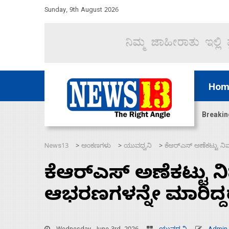
Sunday, 9th August 2026
Hom
ಜಲಸಂಧಿ ಮೂಲಕ 60 ಹಡಗುಗಳನ್ನು ಸುರಕ್ಷಿತವಾಗಿ ಸಾಗಿಸಿದೆ ಭ
Breakin
News13
ಅಂಕಣಗಳು
ಯುವಧ್ವನಿ
ಕೆಆರ್‌ಎಸ್ ಅಣೆಕಟ್ಟು ನಿ
>
>
>
ಕೆಆರ್‌ಎಸ್ ಅಣೆಕಟ್ಟು ನಿ
ಆಭರಣಗಳನ್ನೇ ಮಾರಿದ್ದ