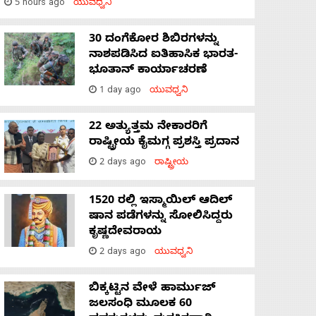
5 hours ago
ಯುವಧ್ವನಿ
30 ದಂಗೆಕೋರ ಶಿಬಿರಗಳನ್ನು
ನಾಶಪಡಿಸಿದ ಐತಿಹಾಸಿಕ ಭಾರತ-
ಭೂತಾನ್ ಕಾರ್ಯಾಚರಣೆ
1 day ago
ಯುವಧ್ವನಿ
22 ಅತ್ಯುತ್ತಮ ನೇಕಾರರಿಗೆ
ರಾಷ್ಟ್ರೀಯ ಕೈಮಗ್ಗ ಪ್ರಶಸ್ತಿ ಪ್ರದಾನ
2 days ago
ರಾಷ್ಟ್ರೀಯ
1520 ರಲ್ಲಿ ಇಸ್ಮಾಯಿಲ್ ಆದಿಲ್
ಷಾನ ಪಡೆಗಳನ್ನು ಸೋಲಿಸಿದ್ದರು
ಕೃಷ್ಣದೇವರಾಯ
2 days ago
ಯುವಧ್ವನಿ
ಬಿಕ್ಕಟ್ಟಿನ ವೇಳೆ ಹಾರ್ಮುಜ್
ಜಲಸಂಧಿ ಮೂಲಕ 60