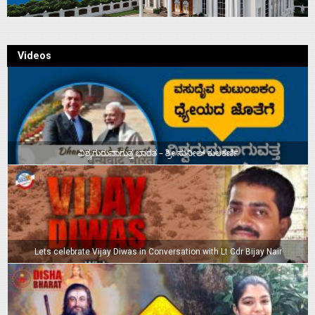
Videos
ವಿಶ್ವಗುರುವಾಗುತ್ತ ಭಾರತ – ಶ್ರೀ ಸುನೀಲ್‌ ಕುಲಕರ್ಣಿ
Lets celebrate Vijay Diwas in Conversation with Lt Cdr Bijay Nair