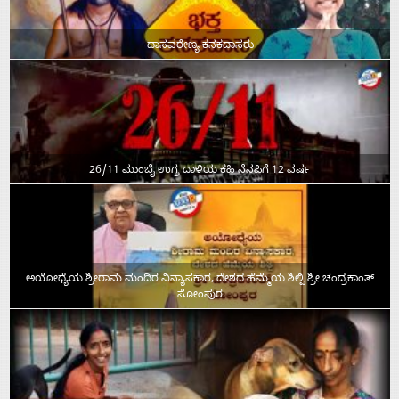
ದಾಸವರೇಣ್ಯ ಕನಕದಾಸರು
26/11 ಮುಂಬೈ ಉಗ್ರ ದಾಳಿಯ ಕಹಿ ನೆನಪಿಗೆ 12 ವರ್ಷ
ಅಯೋಧ್ಯೆಯ ಶ್ರೀರಾಮ ಮಂದಿರ ವಿನ್ಯಾಸಕಾರ, ದೇಶದ ಹೆಮ್ಮೆಯ ಶಿಲ್ಪಿ ಶ್ರೀ ಚಂದ್ರಕಾಂತ್‌
ಸೋಂಪುರ