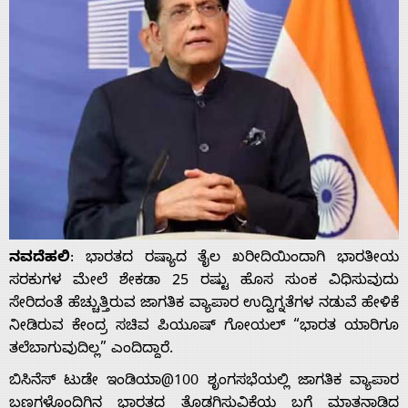
ನವದೆಹಲಿ
: ಭಾರತದ ರಷ್ಯಾದ ತೈಲ ಖರೀದಿಯಿಂದಾಗಿ ಭಾರತೀಯ
ಸರಕುಗಳ ಮೇಲೆ ಶೇಕಡಾ 25 ರಷ್ಟು ಹೊಸ ಸುಂಕ ವಿಧಿಸುವುದು
ಸೇರಿದಂತೆ ಹೆಚ್ಚುತ್ತಿರುವ ಜಾಗತಿಕ ವ್ಯಾಪಾರ ಉದ್ವಿಗ್ನತೆಗಳ ನಡುವೆ ಹೇಳಿಕೆ
ನೀಡಿರುವ ಕೇಂದ್ರ ಸಚಿವ ಪಿಯೂಷ್ ಗೋಯಲ್ “ಭಾರತ ಯಾರಿಗೂ
ತಲೆಬಾಗುವುದಿಲ್ಲ” ಎಂದಿದ್ದಾರೆ.
ಬಿಸಿನೆಸ್ ಟುಡೇ ಇಂಡಿಯಾ@100 ಶೃಂಗಸಭೆಯಲ್ಲಿ ಜಾಗತಿಕ ವ್ಯಾಪಾರ
ಬಣಗಳೊಂದಿಗಿನ ಭಾರತದ ತೊಡಗಿಸುವಿಕೆಯ ಬಗ್ಗೆ ಮಾತನಾಡಿದ