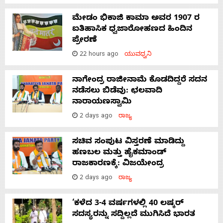
ಮೇಡಂ ಭಿಕಾಜಿ ಕಾಮಾ ಅವರ 1907 ರ
ಐತಿಹಾಸಿಕ ಧ್ವಜಾರೋಹಣದ ಹಿಂದಿನ
ಪ್ರೇರಣೆ
22 hours ago
ಯುವಧ್ವನಿ
ನಾಗೇಂದ್ರ ರಾಜೀನಾಮೆ ಕೊಡದಿದ್ದರೆ ಸದನ
ನಡೆಸಲು ಬಿಡೆವು: ಛಲವಾದಿ
ನಾರಾಯಣಸ್ವಾಮಿ
2 days ago
ರಾಜ್ಯ
ಸಚಿವ ಸಂಪುಟ ವಿಸ್ತರಣೆ ಮಾಡಿದ್ದು
ಹಣಬಲ ಮತ್ತು ಹೈಕಮಾಂಡ್
ರಾಜಕಾರಣಕ್ಕೆ: ವಿಜಯೇಂದ್ರ
2 days ago
ರಾಜ್ಯ
‘ಕಳೆದ 3-4 ವರ್ಷಗಳಲ್ಲಿ 40 ಲಷ್ಕರ್
ಸದಸ್ಯರನ್ನು ಸದ್ದಿಲ್ಲದೆ ಮುಗಿಸಿದೆ ಭಾರತ