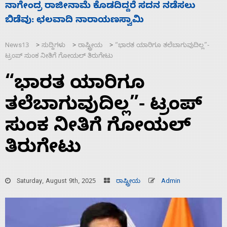
ಸಚಿವ ಸಂಪುಟ ವಿಸ್ತರಣೆ ಮಾಡಿದ್ದು ಹಣಬಲ ಮತ್ತು
‘
ಹೈಕಮಾಂಡ್ ರಾಜಕಾರಣಕ್ಕೆ: ವಿಜಯೇಂದ್ರ
ಮ
News13
ಸುದ್ದಿಗಳು
ರಾಷ್ಟ್ರೀಯ
“ಭಾರತ ಯಾರಿಗೂ ತಲೆಬಾಗುವುದಿಲ್ಲ”-
>
>
>
ಟ್ರಂಪ್‌ ಸುಂಕ ನೀತಿಗೆ ಗೋಯಲ್‌ ತಿರುಗೇಟು
“ಭಾರತ ಯಾರಿಗೂ
ತಲೆಬಾಗುವುದಿಲ್ಲ”- ಟ್ರಂಪ್‌
ಸುಂಕ ನೀತಿಗೆ ಗೋಯಲ್‌
ತಿರುಗೇಟು
Saturday, August 9th, 2025
ರಾಷ್ಟ್ರೀಯ
Admin