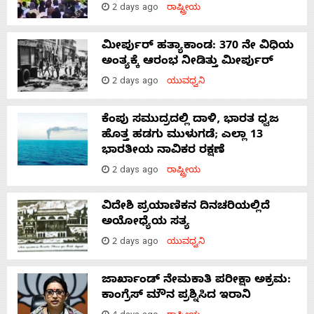
2 days ago
ರಾಷ್ಟ್ರೀಯ
ಮೀರ್ಪುರ್ ಹತ್ಯಾಕಾಂಡ: 370 ನೇ ವಿಧಿಯ
ಅಂತ್ಯಕ್ಕೆ ಆರಂಭ ನೀಡಿತ್ತು ಮೀರ್ಪುರ್
2 days ago
ಯುವಧ್ವನಿ
ಕೆಂಪು ಸಮುದ್ರದಲ್ಲಿ ದಾಳಿ, ಭಾರತ ಧ್ವಜ
ಹೊತ್ತ ಹಡಗು ಮುಳುಗಡೆ; ಎಲ್ಲಾ 13
ಭಾರತೀಯ ನಾವಿಕರ ರಕ್ಷಣೆ
2 days ago
ರಾಷ್ಟ್ರೀಯ
ವಿದೇಶಿ ಪ್ರಯಾಣಿಕನ ದಿನಚರಿಯಲ್ಲಿದೆ
ಅಯೋಧ್ಯೆಯ ಸತ್ಯ
2 days ago
ಯುವಧ್ವನಿ
ಜಾರ್ಖಾಂಡ್‌ ನೇಮಕಾತಿ ಪರೀಕ್ಷಾ ಅಕ್ರಮ:
ಕಾಂಗ್ರೆಸ್‌ ಮೌನ ಪ್ರಶ್ನಿಸಿದ ಇರಾನಿ