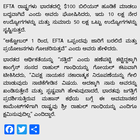
With
EFTA ರಾಷ್ಟ್ರಗಳು ಭಾರತದಲ್ಲಿ $100 ಬಿಲಿಯನ್ ಹೂಡಿಕೆ ಮಾಡಲು
ಬದ್ಧವಾಗಿವೆ ಎಂದು ಅವರು ಘೋಷಿಸಿದರು, ಇದು 10 ಲಕ್ಷ ನೇರ
s
ಉದ್ಯೋಗಗಳನ್ನು ಮತ್ತು ಸುಮಾರು 50 ಲಕ್ಷ ಒಟ್ಟು ಉದ್ಯೋಗಗಳನ್ನು
ಸೃಷ್ಟಿಸುತ್ತದೆ.
“ಅಕ್ಟೋಬರ್ 1 ರಿಂದ, EFTA ಒಪ್ಪಂದವು ಜಾರಿಗೆ ಬರಲಿದೆ ಮತ್ತು
Contact
ಪ್ರಯೋಜನಗಳು ಗೋಚರಿಸುತ್ತವೆ” ಎಂದು ಅವರು ಹೇಳಿದರು.
ಭಾರತದ ಆರ್ಥಿಕತೆಯನ್ನು “ಸತ್ತಿದೆ” ಎಂದು ಹಣೆಪಟ್ಟಿ ಕಟ್ಟಿದ್ದಕ್ಕಾಗಿ
Us
ಕಾಂಗ್ರೆಸ್ ಸಂಸದ ರಾಹುಲ್ ಗಾಂಧಿಯನ್ನು ಗೋಯಲ್ ಕಟುವಾಗಿ
ಟೀಕಿಸಿದರು, “ವಿಪಕ್ಷ ನಾಯಕನ ನಕಾರಾತ್ಮಕ ನಿರೂಪಣೆಯನ್ನು ಗೇಲಿ
ಮಾಡುವುದು ನಾಚಿಕೆಗೇಡಿನ ವಿಷಯ. ಅದಕ್ಕಾಗಿ ನಾನು ಅವರನ್ನು
ಖಂಡಿಸುತ್ತೇನೆ ಮತ್ತು ಸ್ಪಷ್ಟವಾಗಿ ಹೇಳುವುದಾದರೆ, ಭಾರತವು ಜಗತ್ತಿಗೆ
ಪ್ರದರ್ಶಿಸುತ್ತಿರುವ ಮಹಾನ್ ಕಥೆಯ ಬಗ್ಗೆ ಈ ಅವಮಾನಕರ
ಕಾಮೆಂಟ್‌ಗಳಿಗಾಗಿ ರಾಷ್ಟ್ರವು ಶ್ರೀ ರಾಹುಲ್ ಗಾಂಧಿಯನ್ನು ಎಂದಿಗೂ
ಕ್ಷಮಿಸುವುದಿಲ್ಲ” ಎಂದಿದ್ದಾರೆ.
Facebook
Twitter
Share