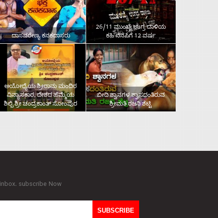
26/11 ಮುಂಬೈ ಉಗ್ರ ದಾಳಿಯ
ದಾಸವರೇಣ್ಯ ಕನಕದಾಸರು
ಕಹಿ ನೆನಪಿಗೆ 12 ವರ್ಷ
ಅಯೋಧ್ಯೆಯ ಶ್ರೀರಾಮ ಮಂದಿರ
ವಿನ್ಯಾಸಕಾರ, ದೇಶದ ಹೆಮ್ಮೆಯ
ಬೀದಿ ಶ್ವಾನಗಳ ಶ್ವಾಸದಂತಿರುವ
ಶಿಲ್ಪಿ ಶ್ರೀ ಚಂದ್ರಕಾಂತ್‌ ಸೋಂಪುರ
ಶ್ರೀಮತಿ ರಜನಿ ಶೆಟ್ಟಿ
 inbox. subscribe Now