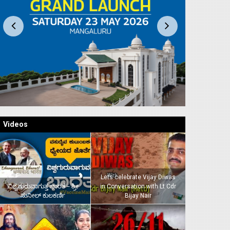
Videos
Lets celebrate Vijay Diwas
ವಿಶ್ವಗುರುವಾಗುತ್ತ ಭಾರತ – ಶ್ರೀ
in Conversation with Lt Cdr
ಸುನೀಲ್‌ ಕುಲಕರ್ಣಿ
Bijay Nair