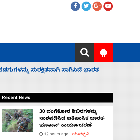
 ಬಿಡೆವು: ಛಲವಾದಿ ನಾರಾಯಣಸ್ವಾಮಿ
ಸಚಿವ ಸಂಪು
Recent News
30 ದಂಗೆಕೋರ ಶಿಬಿರಗಳನ್ನು
ನಾಶಪಡಿಸಿದ ಐತಿಹಾಸಿಕ ಭಾರತ-
ಭೂತಾನ್ ಕಾರ್ಯಾಚರಣೆ
12 hours ago
ಯುವಧ್ವನಿ