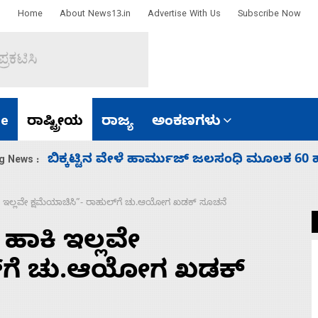
Home
About News13.in
Advertise With Us
Subscribe Now
e
ರಾಷ್ಟ್ರೀಯ
ರಾಜ್ಯ
ಅಂಕಣಗಳು
ಾರತ
ನಾಗೇಂದ್ರ ರಾಜೀನಾಮೆ ಕೊಡದಿದ್ದರೆ ಸದನ ನಡೆಸಲು
g News :
ಿ ಇಲ್ಲವೇ ಕ್ಷಮೆಯಾಚಿಸಿ”- ರಾಹುಲ್‌ಗೆ ಚು.ಆಯೋಗ ಖಡಕ್‌ ಸೂಚನೆ
ಹಾಕಿ ಇಲ್ಲವೇ
ಲ್‌ಗೆ ಚು.ಆಯೋಗ ಖಡಕ್‌