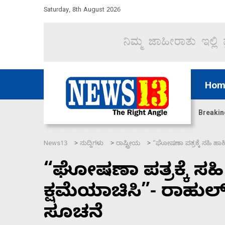
Saturday, 8th August 2026
Hom
ಜಲಸಂಧಿ ಮೂಲಕ 60 ಹಡಗುಗಳನ್ನು ಸುರಕ್ಷಿತವಾಗಿ ಸಾಗಿಸಿದೆ ಭ
Breakin
News13
ಸುದ್ದಿಗಳು
ರಾಷ್ಟ್ರೀಯ
“ಘೋಷಣಾ ಪತ್ರಕ್ಕೆ ಸಹಿ ಹಾಕ
>
>
>
“ಘೋಷಣಾ ಪತ್ರಕ್ಕೆ ಸಹಿ 
ಕ್ಷಮೆಯಾಚಿಸಿ”- ರಾಹು
ಸೂಚನೆ