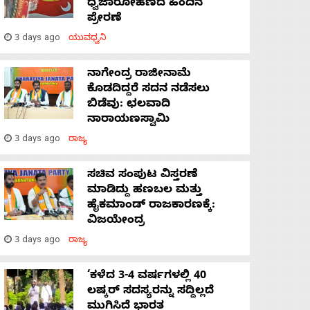
ಧ್ವಜಾರೋಹಣದ ಹಿಂದಿನ
ಪ್ರೇರಣೆ
3 days ago
ಯುವಧ್ವನಿ
ನಾಗೇಂದ್ರ ರಾಜೀನಾಮೆ
ಕೊಡದಿದ್ದರೆ ಸದನ ನಡೆಸಲು
ಬಿಡೆವು: ಛಲವಾದಿ
ನಾರಾಯಣಸ್ವಾಮಿ
3 days ago
ರಾಜ್ಯ
ಸಚಿವ ಸಂಪುಟ ವಿಸ್ತರಣೆ
ಮಾಡಿದ್ದು ಹಣಬಲ ಮತ್ತು
ಹೈಕಮಾಂಡ್ ರಾಜಕಾರಣಕ್ಕೆ:
ವಿಜಯೇಂದ್ರ
3 days ago
ರಾಜ್ಯ
‘ಕಳೆದ 3-4 ವರ್ಷಗಳಲ್ಲಿ 40
ಲಷ್ಕರ್ ಸದಸ್ಯರನ್ನು ಸದ್ದಿಲ್ಲದೆ
ಮುಗಿಸಿದೆ ಭಾರತ