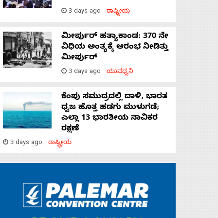
3 days ago
ರಾಷ್ಟ್ರೀಯ
ಮೀರ್ಪುರ್ ಹತ್ಯಾಕಾಂಡ: 370 ನೇ
ವಿಧಿಯ ಅಂತ್ಯಕ್ಕೆ ಆರಂಭ ನೀಡಿತ್ತು
ಮೀರ್ಪುರ್
3 days ago
ಯುವಧ್ವನಿ
ಕೆಂಪು ಸಮುದ್ರದಲ್ಲಿ ದಾಳಿ, ಭಾರತ
ಧ್ವಜ ಹೊತ್ತ ಹಡಗು ಮುಳುಗಡೆ;
ಎಲ್ಲಾ 13 ಭಾರತೀಯ ನಾವಿಕರ
ರಕ್ಷಣೆ
3 days ago
ರಾಷ್ಟ್ರೀಯ