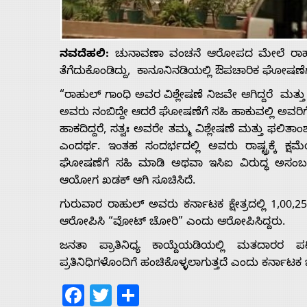
Us
Advertise
ನವದೆಹಲಿ:
ಚುನಾವಣಾ ವಂಚನೆ ಆರೋಪದ ಮೇಲೆ ರಾಹುಲ್
ತೆಗೆದುಕೊಂಡಿದ್ದು, ಕಾನೂನಿನಡಿಯಲ್ಲಿ ಔಪಚಾರಿಕ ಘೋಷಣೆಗೆ 
With
“ರಾಹುಲ್ ಗಾಂಧಿ ಅವರ ವಿಶ್ಲೇಷಣೆ ನಿಜವೇ ಆಗಿದ್ದರೆ 
ಅವರು ನಂಬಿದ್ದೇ ಆದರೆ ಘೋಷಣೆಗೆ ಸಹಿ ಹಾಕುವಲ್ಲಿ ಅವರ
s
ಹಾಕದಿದ್ದರೆ, ಸತ್ವಃ ಅವರೇ ತಮ್ಮ ವಿಶ್ಲೇಷಣೆ ಮತ್ತು ಫಲ
ಎಂದರ್ಥ. ಇಂತಹ ಸಂದರ್ಭದಲ್ಲಿ ಅವರು ರಾಷ್ಟ್ರಕ್ಕೆ ಕ್ಷ
ಘೋಷಣೆಗೆ ಸಹಿ ಮಾಡಿ ಅಥವಾ ಇಸಿಐ ವಿರುದ್ಧ ಅಸಂಬದ್ಧ ಆರ
Contact
ಆಯೋಗ ಖಡಕ್‌ ಆಗಿ ಸೂಚಿಸಿದೆ.
ಗುರುವಾರ ರಾಹುಲ್ ಅವರು ಕರ್ನಾಟಕ ಕ್ಷೇತ್ರದಲ್ಲಿ 1,00,25
Us
ಆರೋಪಿಸಿ “ವೋಟ್ ಚೋರಿ” ಎಂದು ಆರೋಪಿಸಿದ್ದರು.
ಜನತಾ ಪ್ರಾತಿನಿಧ್ಯ ಕಾಯ್ದೆಯಡಿಯಲ್ಲಿ ಮತದಾರರ ಪಟ್
ಪ್ರತಿನಿಧಿಗಳೊಂದಿಗೆ ಹಂಚಿಕೊಳ್ಳಲಾಗುತ್ತದೆ ಎಂದು ಕರ್ನಾಟಕ
Facebook
Twitter
Share