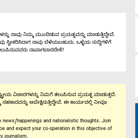
ನು ನಾವು ನಿಮ್ಮ ಮುಂದಿಡುವ ಪ್ರಯತ್ನವನ್ನು ಮಾಡುತ್ತಿದ್ದೇವೆ.
 ನೀವು ಸ್ವೀಕರಿಸಿದಾಗ ನಾವು ಬೆಳೆಯಬಹುದು. ಒಳ್ಳೆಯ ಸುದ್ದಿಗಳಿಗೆ
ತಲುಪಿಸುವವರು ನಾವಾಗಬಾರದೇಕೆ?
ಟ್ರೀಯ ವಿಚಾರಗಳನ್ನು ನಿಮಗೆ ತಲುಪಿಸುವ ಪ್ರಯತ್ನ ಮಾಡುತ್ತದೆ.
ಮ ಸಹಕಾರವನ್ನು ಅಪೇಕ್ಷಿಸುತ್ತಿದ್ದೇವೆ. ಈ ಕಾರ್ಯದಲ್ಲಿ ನೀವೂ
 news/happenings and nationalistic thoughts. Join
pe and expect your co-operation in this objective of
y journalism.