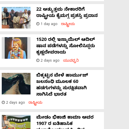
22 ಅತ್ಯುತ್ತಮ ನೇಕಾರರಿಗೆ
ರಾಷ್ಟ್ರೀಯ ಕೈಮಗ್ಗ ಪ್ರಶಸ್ತಿ ಪ್ರದಾನ
1 day ago
ರಾಷ್ಟ್ರೀಯ
1520 ರಲ್ಲಿ ಇಸ್ಮಾಯಿಲ್ ಆದಿಲ್
ಷಾನ ಪಡೆಗಳನ್ನು ಸೋಲಿಸಿದ್ದರು
ಕೃಷ್ಣದೇವರಾಯ
2 days ago
ಯುವಧ್ವನಿ
ಬಿಕ್ಕಟ್ಟಿನ ವೇಳೆ ಹಾರ್ಮುಜ್
ಜಲಸಂಧಿ ಮೂಲಕ 60
ಹಡಗುಗಳನ್ನು ಸುರಕ್ಷಿತವಾಗಿ
ಸಾಗಿಸಿದೆ ಭಾರತ
2 days ago
ರಾಷ್ಟ್ರೀಯ
ಮೇಡಂ ಭಿಕಾಜಿ ಕಾಮಾ ಅವರ
1907 ರ ಐತಿಹಾಸಿಕ