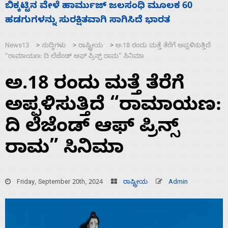
ನಾಗೇಂದ್ರ ರಾಜೀನಾಮೆ ಕೊಡದಿದ್ದರೆ ಸದನ ನಡೆಸಲು
ಸ
ಬಿಡೆವು: ಛಲವಾದಿ ನಾರಾಯಣಸ್ವಾಮಿ
ಹ
News13
ಸುದ್ದಿಗಳು
ರಾಷ್ಟ್ರೀಯ
ಅ.18 ರಂದು ಮತ್ತೆ ತೆರೆಗೆ ಅಪ್ಪಳಿಸುತ್ತಿದೆ
>
>
>
“ರಾಮಾಯಣ: ದಿ ಲೆಜೆಂಡ್ ಆಫ್ ಪ್ರಿನ್ಸ್ ರಾಮ” ಸಿನಿಮಾ
ಅ.18 ರಂದು ಮತ್ತೆ ತೆರೆಗೆ
ಅಪ್ಪಳಿಸುತ್ತಿದೆ “ರಾಮಾಯಣ:
ದಿ ಲೆಜೆಂಡ್ ಆಫ್ ಪ್ರಿನ್ಸ್
ರಾಮ” ಸಿನಿಮಾ
Friday, September 20th, 2024
ರಾಷ್ಟ್ರೀಯ
Admin