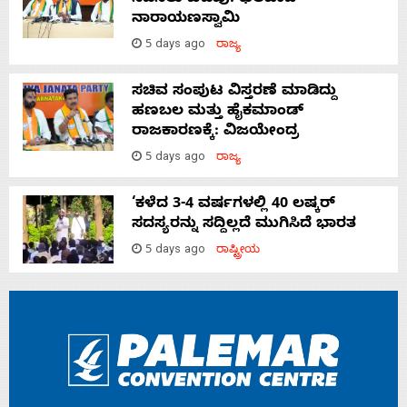
ನಾರಾಯಣಸ್ವಾಮಿ
5 days ago
ರಾಜ್ಯ
ಸಚಿವ ಸಂಪುಟ ವಿಸ್ತರಣೆ ಮಾಡಿದ್ದು
ಹಣಬಲ ಮತ್ತು ಹೈಕಮಾಂಡ್
ರಾಜಕಾರಣಕ್ಕೆ: ವಿಜಯೇಂದ್ರ
5 days ago
ರಾಜ್ಯ
‘ಕಳೆದ 3-4 ವರ್ಷಗಳಲ್ಲಿ 40 ಲಷ್ಕರ್
ಸದಸ್ಯರನ್ನು ಸದ್ದಿಲ್ಲದೆ ಮುಗಿಸಿದೆ ಭಾರತ
5 days ago
ರಾಷ್ಟ್ರೀಯ