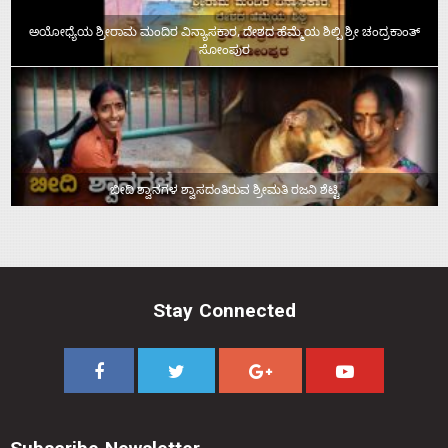
ಅಯೋಧ್ಯೆಯ ಶ್ರೀರಾಮ ಮಂದಿರ ವಿನ್ಯಾಸಕಾರ, ದೇಶದ ಹೆಮ್ಮೆಯ ಶಿಲ್ಪಿ ಶ್ರೀ ಚಂದ್ರಕಾಂತ್‌
ಸೋಂಪುರ
ಬೀದಿ ಶ್ವಾನಗಳ ಶ್ವಾಸದಂತಿರುವ ಶ್ರೀಮತಿ ರಜನಿ ಶೆಟ್ಟಿ
Stay Connected