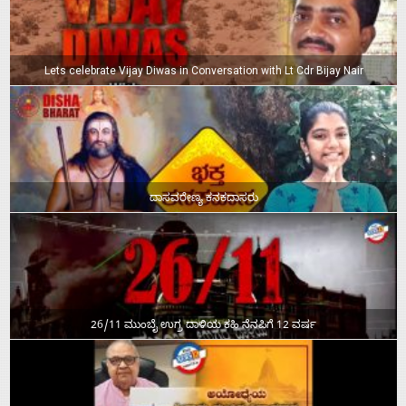
Lets celebrate Vijay Diwas in Conversation with Lt Cdr Bijay Nair
ದಾಸವರೇಣ್ಯ ಕನಕದಾಸರು
26/11 ಮುಂಬೈ ಉಗ್ರ ದಾಳಿಯ ಕಹಿ ನೆನಪಿಗೆ 12 ವರ್ಷ