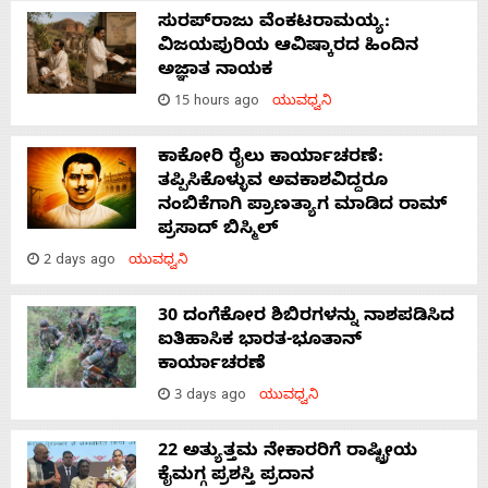
ಸುರಪ್‌ರಾಜು ವೆಂಕಟರಾಮಯ್ಯ:
ವಿಜಯಪುರಿಯ ಆವಿಷ್ಕಾರದ ಹಿಂದಿನ
ಅಜ್ಞಾತ ನಾಯಕ
15 hours ago
ಯುವಧ್ವನಿ
ಕಾಕೋರಿ ರೈಲು ಕಾರ್ಯಾಚರಣೆ:
ತಪ್ಪಿಸಿಕೊಳ್ಳುವ ಅವಕಾಶವಿದ್ದರೂ
ನಂಬಿಕೆಗಾಗಿ ಪ್ರಾಣತ್ಯಾಗ ಮಾಡಿದ ರಾಮ್
ಪ್ರಸಾದ್ ಬಿಸ್ಮಿಲ್
2 days ago
ಯುವಧ್ವನಿ
30 ದಂಗೆಕೋರ ಶಿಬಿರಗಳನ್ನು ನಾಶಪಡಿಸಿದ
ಐತಿಹಾಸಿಕ ಭಾರತ-ಭೂತಾನ್
ಕಾರ್ಯಾಚರಣೆ
3 days ago
ಯುವಧ್ವನಿ
22 ಅತ್ಯುತ್ತಮ ನೇಕಾರರಿಗೆ ರಾಷ್ಟ್ರೀಯ
ಕೈಮಗ್ಗ ಪ್ರಶಸ್ತಿ ಪ್ರದಾನ