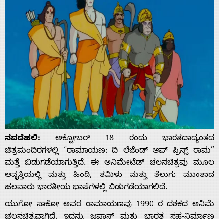
ನವದೆಹಲಿ:
ಅಕ್ಟೋಬರ್ 18 ರಂದು ಭಾರತದಾದ್ಯಂತದ
ಚಿತ್ರಮಂದಿರಗಳಲ್ಲಿ “ರಾಮಾಯಣ: ದಿ ಲೆಜೆಂಡ್ ಆಫ್ ಪ್ರಿನ್ಸ್ ರಾಮ”
ಮತ್ತೆ ಬಿಡುಗಡೆಯಾಗುತ್ತಿದೆ. ಈ ಅನಿಮೇಟೆಡ್ ಚಲನಚಿತ್ರವು ಮೂಲ
ಆವೃತ್ತಿಯಲ್ಲಿ ಮತ್ತು ಹಿಂದಿ, ತಮಿಳು ಮತ್ತು ತೆಲುಗು ಮುಂತಾದ
ಹಲವಾರು ಭಾರತೀಯ ಭಾಷೆಗಳಲ್ಲಿ ಬಿಡುಗಡೆಯಾಗಲಿದೆ.
ಯುಗೋ ಸಾಕೋ ಅವರ ರಾಮಾಯಣವು 1990 ರ ದಶಕದ ಅನಿಮೆ
ಚಲನಚಿತ್ರವಾಗಿದೆ. ಇದನ್ನು ಜಪಾನ್ ಮತ್ತು ಭಾರತ ಸಹ-ನಿರ್ಮಾಣ