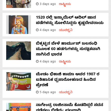
3 days ago
ರಾಷ್ಟ್ರೀಯ
1520 ರಲ್ಲಿ ಇಸ್ಮಾಯಿಲ್ ಆದಿಲ್ ಷಾನ
ಪಡೆಗಳನ್ನು ಸೋಲಿಸಿದ್ದರು ಕೃಷ್ಣದೇವರಾಯ
4 days ago
ಯುವಧ್ವನಿ
ಬಿಕ್ಕಟ್ಟಿನ ವೇಳೆ ಹಾರ್ಮುಜ್ ಜಲಸಂಧಿ
ಮೂಲಕ 60 ಹಡಗುಗಳನ್ನು ಸುರಕ್ಷಿತವಾಗಿ
ಸಾಗಿಸಿದೆ ಭಾರತ
4 days ago
ರಾಷ್ಟ್ರೀಯ
ಮೇಡಂ ಭಿಕಾಜಿ ಕಾಮಾ ಅವರ 1907 ರ
ಐತಿಹಾಸಿಕ ಧ್ವಜಾರೋಹಣದ ಹಿಂದಿನ
ಪ್ರೇರಣೆ
5 days ago
ಯುವಧ್ವನಿ
ನಾಗೇಂದ್ರ ರಾಜೀನಾಮೆ ಕೊಡದಿದ್ದರೆ ಸದನ
ನಡೆಸಲು ಬಿಡೆವು: ಛಲವಾದಿ