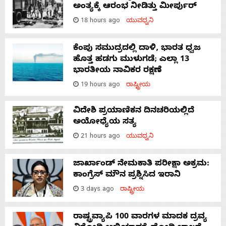
ಅಂತ್ಯಕ್ಕೆ ಆರಂಭ ನೀಡಿತ್ತು ಮೀರ್ಪುರ್
18 hours ago
ಯುವಧ್ವನಿ
ಕೆಂಪು ಸಮುದ್ರದಲ್ಲಿ ದಾಳಿ, ಭಾರತ ಧ್ವಜ
ಹೊತ್ತ ಹಡಗು ಮುಳುಗಡೆ; ಎಲ್ಲಾ 13
ಭಾರತೀಯ ನಾವಿಕರ ರಕ್ಷಣೆ
19 hours ago
ರಾಷ್ಟ್ರೀಯ
ವಿದೇಶಿ ಪ್ರಯಾಣಿಕನ ದಿನಚರಿಯಲ್ಲಿದೆ
ಅಯೋಧ್ಯೆಯ ಸತ್ಯ
21 hours ago
ಯುವಧ್ವನಿ
ಜಾರ್ಖಾಂಡ್‌ ನೇಮಕಾತಿ ಪರೀಕ್ಷಾ ಅಕ್ರಮ:
ಕಾಂಗ್ರೆಸ್‌ ಮೌನ ಪ್ರಶ್ನಿಸಿದ ಇರಾನಿ
3 days ago
ರಾಷ್ಟ್ರೀಯ
ರಾಷ್ಟ್ರವ್ಯಾಪಿ 100 ವಾರಗಳ ಮಾದಕ ದ್ರವ್ಯ