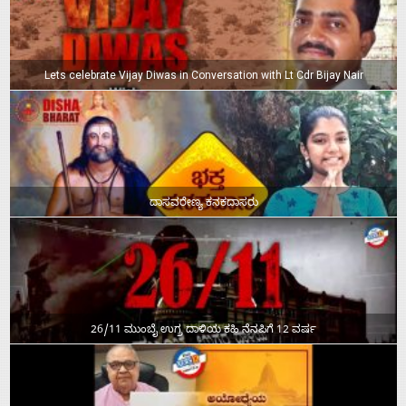
Lets celebrate Vijay Diwas in Conversation with Lt Cdr Bijay Nair
ದಾಸವರೇಣ್ಯ ಕನಕದಾಸರು
26/11 ಮುಂಬೈ ಉಗ್ರ ದಾಳಿಯ ಕಹಿ ನೆನಪಿಗೆ 12 ವರ್ಷ