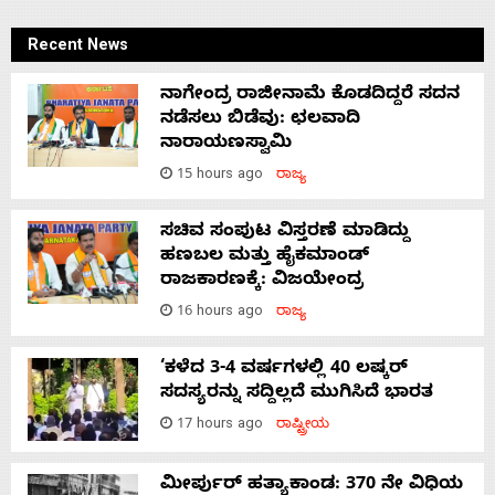
Recent News
ನಾಗೇಂದ್ರ ರಾಜೀನಾಮೆ ಕೊಡದಿದ್ದರೆ ಸದನ
ನಡೆಸಲು ಬಿಡೆವು: ಛಲವಾದಿ
ನಾರಾಯಣಸ್ವಾಮಿ
15 hours ago
ರಾಜ್ಯ
ಸಚಿವ ಸಂಪುಟ ವಿಸ್ತರಣೆ ಮಾಡಿದ್ದು
ಹಣಬಲ ಮತ್ತು ಹೈಕಮಾಂಡ್
ರಾಜಕಾರಣಕ್ಕೆ: ವಿಜಯೇಂದ್ರ
16 hours ago
ರಾಜ್ಯ
‘ಕಳೆದ 3-4 ವರ್ಷಗಳಲ್ಲಿ 40 ಲಷ್ಕರ್
ಸದಸ್ಯರನ್ನು ಸದ್ದಿಲ್ಲದೆ ಮುಗಿಸಿದೆ ಭಾರತ
17 hours ago
ರಾಷ್ಟ್ರೀಯ
ಮೀರ್ಪುರ್ ಹತ್ಯಾಕಾಂಡ: 370 ನೇ ವಿಧಿಯ