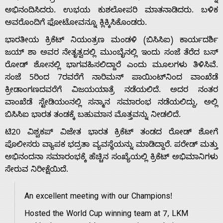
ಅಭಿನಂದಿಸಿದರು. ಉಭಯ ಕುಶಲೋಪರಿ ಮಾತನಾಡಿದರು. ಬಳಿಕ
ಅವರೊಂದಿಗೆ ಫೋಟೋವನ್ನೂ ಕ್ಲಿಕ್ಕಿಸಿಕೊಂಡರು.
ಭಾರತೀಯ ಕ್ರಿಕೆಟ್ ನಿಯಂತ್ರಣ ಮಂಡಳಿ (ಬಿಸಿಸಿಐ) ಕಾರ್ಯದರ್ಶಿ
ಜಯ್ ಶಾ ಅವರ ನೇತೃತ್ವದಲ್ಲಿ ಮುಂಬೈನಲ್ಲಿ ಇಂದು ಸಂಜೆ ತೆರೆದ ಬಸ್
Home
ರೋಡ್ ಶೋನಲ್ಲಿ ಭಾಗವಹಿಸಲಿದ್ದಾರೆ ಎಂದು ಮೂಲಗಳು ತಿಳಿಸಿವೆ.
ಸಂಜೆ 5ರಿಂದ 7ರವರೆಗೆ ನಾರಿಮನ್‌ ಪಾಯಿಂಟ್‌ನಿಂದ ವಾಂಖೆಡೆ
ಕ್ರೀಡಾಂಗಣದವರೆಗೆ ವಿಜಯಯಾತ್ರೆ ನಡೆಯಲಿದೆ. ಅದರ ನಂತರ
About
ವಾಂಖೆಡೆ ಸ್ಟೇಡಿಯಂನಲ್ಲಿ ಸನ್ಮಾನ ಸಮಾರಂಭ ನಡೆಯಲಿದ್ದು, ಅಲ್ಲಿ
ಬಿಸಿಸಿಐ ಭಾರತ ತಂಡಕ್ಕೆ ಬಹುಮಾನ ಮೊತ್ತವನ್ನು ನೀಡಲಿದೆ.
Us
ಟಿ20 ವಿಶ್ವಕಪ್ ವಿಜೇತ ಭಾರತ ಕ್ರಿಕೆಟ್ ತಂಡದ ರೋಡ್ ಶೋಗೆ
ಪೊಲೀಸರು ವ್ಯಾಪಕ ಭದ್ರತಾ ವ್ಯವಸ್ಥೆಯನ್ನು ಮಾಡಿದ್ದಾರೆ. ಪರೇಡ್ ಮತ್ತು
ಅಭಿನಂದನಾ ಸಮಾರಂಭಕ್ಕೆ ಹೆಚ್ಚಿನ ಸಂಖ್ಯೆಯಲ್ಲಿ ಕ್ರಿಕೆಟ್ ಅಭಿಮಾನಿಗಳು
Advertise
ಸೇರುವ ನಿರೀಕ್ಷೆಯಿದೆ.
With
An excellent meeting with our Champions!
Hosted the World Cup winning team at 7, LKM