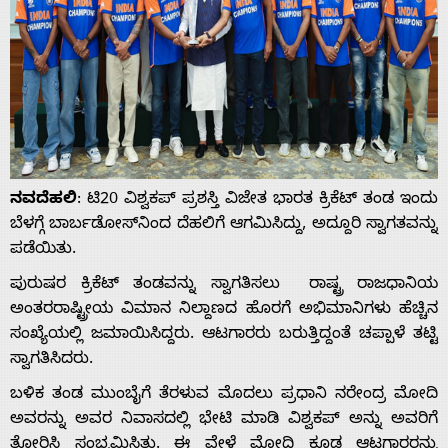
ನವದೆಹಲಿ
: ಟಿ20 ವಿಶ್ವಕಪ್ ಪ್ರಶಸ್ತಿ ವಿಜೇತ ಭಾರತ ಕ್ರಿಕೆಟ್ ತಂಡ ಇಂದು
ಬೆಳಗ್ಗೆ ಬಾರ್ಬಡೋಸ್‌ನಿಂದ ದೆಹಲಿಗೆ ಆಗಮಿಸಿದ್ದು, ಅದ್ದೂರಿ ಸ್ವಾಗತವನ್ನು
ಪಡೆಯಿತು.
ಪುರುಷರ ಕ್ರಿಕೆಟ್ ತಂಡವನ್ನು ಸ್ವಾಗತಿಸಲು ರಾಷ್ಟ್ರ ರಾಜಧಾನಿಯ
ಅಂತರರಾಷ್ಟ್ರೀಯ ವಿಮಾನ ನಿಲ್ದಾಣದ ಹೊರಗೆ ಅಭಿಮಾನಿಗಳು ಹೆಚ್ಚಿನ
ಸಂಖ್ಯೆಯಲ್ಲಿ ಜಮಾಯಿಸಿದ್ದರು. ಆಟಗಾರರು ಬರುತ್ತಿದ್ದಂತೆ ಚಪ್ಪಾಳೆ ತಟ್ಟಿ
ಸ್ವಾಗತಿಸಿದರು.
ಬಳಿಕ ತಂಡ ಮುಂಬೈಗೆ ತೆರಳುವ ಮೊದಲು ಪ್ರಧಾನಿ ನರೇಂದ್ರ ಮೋದಿ
ಅವರನ್ನು ಅವರ ನಿವಾಸದಲ್ಲಿ ಭೇಟಿ ಮಾಡಿ ವಿಶ್ವಕಪ್‌ ಅನ್ನು ಅವರಿಗೆ
ತೋರಿಸಿ ಸಂಭ್ರಮಿಸಿತು. ಈ ವೇಳೆ ಮೋದಿ ಕೂಡ ಆಟಗಾರರನ್ನು