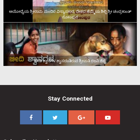
ಅಯೋಧ್ಯೆಯ ಶ್ರೀರಾಮ ಮಂದಿರ ವಿನ್ಯಾಸಕಾರ, ದೇಶದ ಹೆಮ್ಮೆಯ ಶಿಲ್ಪಿ ಶ್ರೀ ಚಂದ್ರಕಾಂತ್‌
ಸೋಂಪುರ
ಬೀದಿ ಶ್ವಾನಗಳ ಶ್ವಾಸದಂತಿರುವ ಶ್ರೀಮತಿ ರಜನಿ ಶೆಟ್ಟಿ
Stay Connected