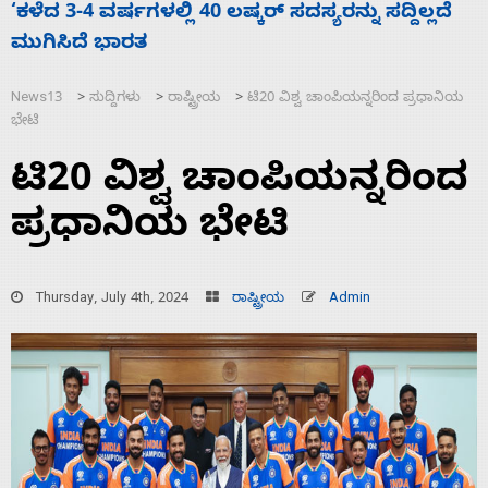
ಕೆಂಪು ಸಮುದ್ರದಲ್ಲಿ ದಾಳಿ, ಭಾರತ ಧ್ವಜ ಹೊತ್ತ ಹಡಗು
ಜ
ಮುಳುಗಡೆ; ಎಲ್ಲಾ 13 ಭಾರತೀಯ ನಾವಿಕರ ರಕ್ಷಣೆ
ಪ
News13
ಸುದ್ದಿಗಳು
ರಾಷ್ಟ್ರೀಯ
ಟಿ20 ವಿಶ್ವ ಚಾಂಪಿಯನ್ನರಿಂದ ಪ್ರಧಾನಿಯ
>
>
>
ಭೇಟಿ
ಟಿ20 ವಿಶ್ವ ಚಾಂಪಿಯನ್ನರಿಂದ
ಪ್ರಧಾನಿಯ ಭೇಟಿ
Thursday, July 4th, 2024
ರಾಷ್ಟ್ರೀಯ
Admin