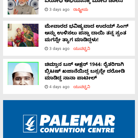
ವಿರೋಧಿ ಅಭಿಯಾನಕ್ಕೆ ಮೋದಿ ಚಾಲನೆ
3 days ago
ರಾಷ್ಟ್ರೀಯ
ಮೇವಾರದ ಭವಿಷ್ಯವಾದ ಉದಯ್ ಸಿಂಗ್
ಅನ್ನು ಉಳಿಸಲು ಪನ್ನಾ ದಾಯಿ ತನ್ನ ಸ್ವಂತ
ಮಗನ್ನೇ ತ್ಯಾಗ ಮಾಡಿದ್ದಳು!
3 days ago
ಯುವಧ್ವನಿ
ಚಿಮ್ತಾನ ಬಸ್ ಆಕ್ಷನ್ 1944: ರೈತರಿಗಾಗಿ
ಬ್ರಿಟಷ್‌ ಖಜಾನೆಯಿದ್ದ ಬಸ್ಸನ್ನೇ ದರೋಡಿ
ಮಾಡಿದ್ದ ನಾನಾ ಪಾಟೀಲ್
4 days ago
ಯುವಧ್ವನಿ