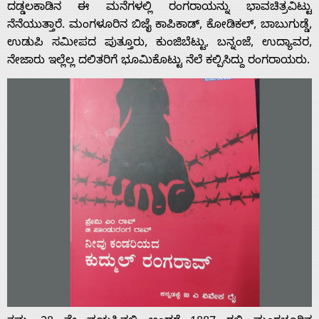
ದಡ್ಡಲಕಾಡಿನ ಈ ಮನೆಗಳಲ್ಲಿ ರಂಗರಾಯನ್ನು ಭಾವಚಿತ್ರವಿಟ್ಟು
Home
ನೆನೆಯುತ್ತಾರೆ. ಮಂಗಳೂರಿನ ಬಿಜೈ ಕಾಪಿಕಾಡ್, ಕೋಡಿಕಲ್, ಬಾಬುಗುಡ್ಡೆ,
ಉಡುಪಿ ಸಮೀಪದ ಪುತ್ತೂರು, ಕುಂಜಿಬೆಟ್ಟು, ಬನ್ನಂಜೆ, ಉದ್ಯಾವರ,
About
ನೇಜಾರು ಇಲ್ಲೆಲ್ಲ ದಲಿತರಿಗೆ ಭೂಮಿಕೊಟ್ಟು ನೆಲೆ ಕಲ್ಪಿಸಿದ್ದು ರಂಗರಾಯರು.
Us
Advertise
With
s
Contact