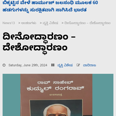
ನಾಗೇಂದ್ರ ರಾಜೀನಾಮೆ ಕೊಡದಿದ್ದರೆ ಸದನ ನಡೆಸಲು
ಸ
ಬಿಡೆವು: ಛಲವಾದಿ ನಾರಾಯಣಸ್ವಾಮಿ
ಹ
News13
ಅಂಕಣಗಳು
ವ್ಯಕ್ತಿ ವಿಶೇಷ
ದೀನೋದ್ಧಾರಣಂ – ದೇಶೋದ್ಧಾರಣಂ
>
>
>
ದೀನೋದ್ಧಾರಣಂ –
ದೇಶೋದ್ಧಾರಣಂ
Saturday, June 29th, 2024
ವ್ಯಕ್ತಿ ವಿಶೇಷ
ವಾದಿರಾಜ