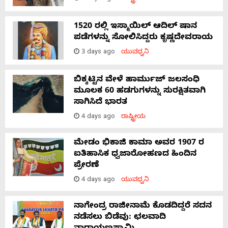
1520 ರಲ್ಲಿ ಇಸ್ಮಾಯಿಲ್ ಆದಿಲ್ ಷಾನ
ಪಡೆಗಳನ್ನು ಸೋಲಿಸಿದ್ದರು ಕೃಷ್ಣದೇವರಾಯ
3 days ago
ಯುವಧ್ವನಿ
ಬಿಕ್ಕಟ್ಟಿನ ವೇಳೆ ಹಾರ್ಮುಜ್ ಜಲಸಂಧಿ
ಮೂಲಕ 60 ಹಡಗುಗಳನ್ನು ಸುರಕ್ಷಿತವಾಗಿ
ಸಾಗಿಸಿದೆ ಭಾರತ
4 days ago
ರಾಷ್ಟ್ರೀಯ
ಮೇಡಂ ಭಿಕಾಜಿ ಕಾಮಾ ಅವರ 1907 ರ
ಐತಿಹಾಸಿಕ ಧ್ವಜಾರೋಹಣದ ಹಿಂದಿನ
ಪ್ರೇರಣೆ
4 days ago
ಯುವಧ್ವನಿ
ನಾಗೇಂದ್ರ ರಾಜೀನಾಮೆ ಕೊಡದಿದ್ದರೆ ಸದನ
ನಡೆಸಲು ಬಿಡೆವು: ಛಲವಾದಿ