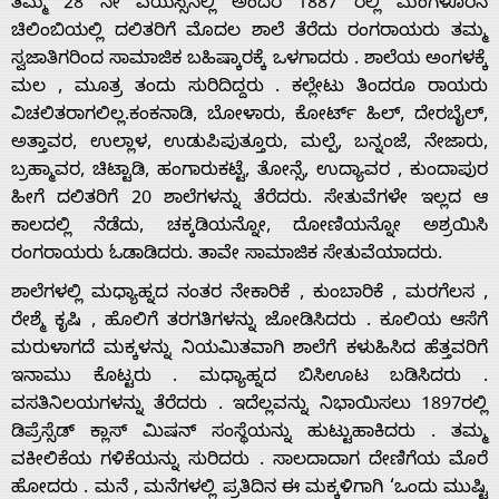
ತಮ್ಮ 28 ನೇ ವಯಸ್ಸಿನಲ್ಲಿ ಅಂದರೆ 1887 ರಲ್ಲಿ ಮಂಗಳೂರಿನ
Us
ಚಿಲಿಂಬಿಯಲ್ಲಿ ದಲಿತರಿಗೆ ಮೊದಲ ಶಾಲೆ ತೆರೆದು ರಂಗರಾಯರು ತಮ್ಮ
ಸ್ವಜಾತಿಗರಿಂದ ಸಾಮಾಜಿಕ ಬಹಿಷ್ಕಾರಕ್ಕೆ ಒಳಗಾದರು . ಶಾಲೆಯ ಅಂಗಳಕ್ಕೆ
ಮಲ , ಮೂತ್ರ ತಂದು ಸುರಿದಿದ್ದರು . ಕಲ್ಲೇಟು ತಿಂದರೂ ರಾಯರು
ವಿಚಲಿತರಾಗಲಿಲ್ಲ.ಕಂಕನಾಡಿ, ಬೋಳಾರು, ಕೋರ್ಟ್ ಹಿಲ್, ದೇರಬೈಲ್,
ಅತ್ತಾವರ, ಉಲ್ಲಾಳ, ಉಡುಪಿಪುತ್ತೂರು, ಮಲ್ಪೆ, ಬನ್ನಂಜೆ, ನೇಜಾರು,
ಬ್ರಹ್ಮಾವರ, ಚಿಟ್ಟಾಡಿ, ಹಂಗಾರುಕಟ್ಟೆ, ತೋನ್ಸೆ, ಉದ್ಯಾವರ , ಕುಂದಾಪುರ
ಹೀಗೆ ದಲಿತರಿಗೆ 20 ಶಾಲೆಗಳನ್ನು ತೆರೆದರು. ಸೇತುವೆಗಳೇ ಇಲ್ಲದ ಆ
ಕಾಲದಲ್ಲಿ ನೆಡೆದು, ಚಕ್ಕಡಿಯನ್ನೋ, ದೋಣಿಯನ್ನೋ ಅಶ್ರಯಿಸಿ
ರಂಗರಾಯರು ಓಡಾಡಿದರು. ತಾವೇ ಸಾಮಾಜಿಕ ಸೇತುವೆಯಾದರು.
ಶಾಲೆಗಳಲ್ಲಿ ಮಧ್ಯಾಹ್ನದ ನಂತರ ನೇಕಾರಿಕೆ , ಕುಂಬಾರಿಕೆ , ಮರಗೆಲಸ ,
ರೇಶ್ಮೆ ಕೃಷಿ , ಹೊಲಿಗೆ ತರಗತಿಗಳನ್ನು ಜೋಡಿಸಿದರು . ಕೂಲಿಯ ಆಸೆಗೆ
ಮರುಳಾಗದೆ ಮಕ್ಕಳನ್ನು ನಿಯಮಿತವಾಗಿ ಶಾಲೆಗೆ ಕಳುಹಿಸಿದ ಹೆತ್ತವರಿಗೆ
ಇನಾಮು ಕೊಟ್ಟರು . ಮಧ್ಯಾಹ್ನದ ಬಿಸಿಊಟ ಬಡಿಸಿದರು .
ವಸತಿನಿಲಯಗಳನ್ನು ತೆರೆದರು . ಇದೆಲ್ಲವನ್ನು ನಿಭಾಯಿಸಲು 1897ರಲ್ಲಿ
ಡಿಪ್ರೆಸ್ಸೆಡ್ ಕ್ಲಾಸ್ ಮಿಷನ್ ಸಂಸ್ಥೆಯನ್ನು ಹುಟ್ಟುಹಾಕಿದರು . ತಮ್ಮ
ವಕೀಲಿಕೆಯ ಗಳಿಕೆಯನ್ನು ಸುರಿದರು . ಸಾಲದಾದಾಗ ದೇಣಿಗೆಯ ಮೊರೆ
ಹೋದರು . ಮನೆ , ಮನೆಗಳಲ್ಲಿ ಪ್ರತಿದಿನ ಈ ಮಕ್ಕಳಿಗಾಗಿ ‘ಒಂದು ಮುಷ್ಟಿ