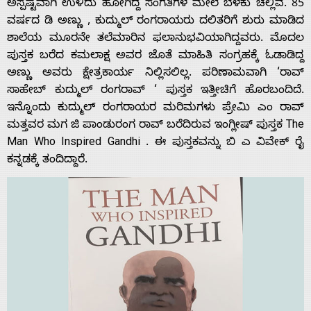
ಅಸ್ಪಷ್ಟವಾಗಿ ಉಳಿದು ಹೋಗಿದ್ದ ಸಂಗತಿಗಳ ಮೇಲೆ ಬೆಳಕು ಚೆಲ್ಲಿವೆ. 85
ವರ್ಷದ ಡಿ ಅಣ್ಣು , ಕುದ್ಮುಲ್ ರಂಗರಾಯರು ದಲಿತರಿಗೆ ಶುರು ಮಾಡಿದ
ಶಾಲೆಯ ಮೂರನೇ ತಲೆಮಾರಿನ ಫಲಾನುಭವಿಯಾಗಿದ್ದವರು. ಮೊದಲ
ಪುಸ್ತಕ ಬರೆದ ಕಮಲಾಕ್ಷ ಅವರ ಜೊತೆ ಮಾಹಿತಿ ಸಂಗ್ರಹಕ್ಕೆ ಓಡಾಡಿದ್ದ
ಅಣ್ಣು ಅವರು ಕ್ಷೇತ್ರಕಾರ್ಯ ನಿಲ್ಲಿಸಲಿಲ್ಲ. ಪರಿಣಾಮವಾಗಿ ‘ರಾವ್
ಸಾಹೇಬ್ ಕುದ್ಮುಲ್ ರಂಗರಾವ್ ‘ ಪುಸ್ತಕ ಇತ್ತೀಚಿಗೆ ಹೊರಬಂದಿದೆ.
ಇನ್ನೊಂದು ಕುದ್ಮುಲ್ ರಂಗರಾಯರ ಮರಿಮಗಳು ಪ್ರೇಮಿ ಎಂ ರಾವ್
ಮತ್ತವರ ಮಗ ಜಿ ಪಾಂಡುರಂಗ ರಾವ್ ಬರೆದಿರುವ ಇಂಗ್ಲೀಷ್ ಪುಸ್ತಕ The
Man Who Inspired Gandhi . ಈ ಪುಸ್ತಕವನ್ನು ಬಿ ಎ ವಿವೇಕ್ ರೈ
ಕನ್ನಡಕ್ಕೆ ತಂದಿದ್ದಾರೆ.