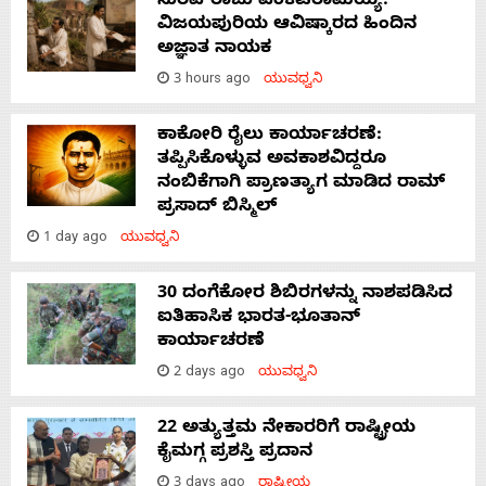
ಸುರಪ್‌ರಾಜು ವೆಂಕಟರಾಮಯ್ಯ:
ವಿಜಯಪುರಿಯ ಆವಿಷ್ಕಾರದ ಹಿಂದಿನ
ಅಜ್ಞಾತ ನಾಯಕ
3 hours ago
ಯುವಧ್ವನಿ
ಕಾಕೋರಿ ರೈಲು ಕಾರ್ಯಾಚರಣೆ:
ತಪ್ಪಿಸಿಕೊಳ್ಳುವ ಅವಕಾಶವಿದ್ದರೂ
ನಂಬಿಕೆಗಾಗಿ ಪ್ರಾಣತ್ಯಾಗ ಮಾಡಿದ ರಾಮ್
ಪ್ರಸಾದ್ ಬಿಸ್ಮಿಲ್
1 day ago
ಯುವಧ್ವನಿ
30 ದಂಗೆಕೋರ ಶಿಬಿರಗಳನ್ನು ನಾಶಪಡಿಸಿದ
ಐತಿಹಾಸಿಕ ಭಾರತ-ಭೂತಾನ್
ಕಾರ್ಯಾಚರಣೆ
2 days ago
ಯುವಧ್ವನಿ
22 ಅತ್ಯುತ್ತಮ ನೇಕಾರರಿಗೆ ರಾಷ್ಟ್ರೀಯ
ಕೈಮಗ್ಗ ಪ್ರಶಸ್ತಿ ಪ್ರದಾನ
3 days ago
ರಾಷ್ಟ್ರೀಯ