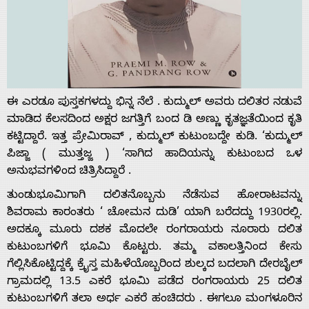
ಈ ಎರಡೂ ಪುಸ್ತಕಗಳದ್ದು ಭಿನ್ನ ನೆಲೆ . ಕುದ್ಮುಲ್ ಅವರು ದಲಿತರ ನಡುವೆ
ಮಾಡಿದ ಕೆಲಸದಿಂದ ಅಕ್ಷರ ಜಗತ್ತಿಗೆ ಬಂದ ಡಿ ಅಣ್ಣು ಕೃತಜ್ಞತೆಯಿಂದ ಕೃತಿ
ಕಟ್ಟಿದ್ದಾರೆ. ಇತ್ತ ಪ್ರೇಮಿರಾವ್ , ಕುದ್ಮುಲ್ ಕುಟುಂಬದ್ದೇ ಕುಡಿ. ‘ಕುದ್ಮುಲ್
ಪಿಜ್ಜಾ ( ಮುತ್ತಜ್ಜ ) ‘ಸಾಗಿದ ಹಾದಿಯನ್ನು ಕುಟುಂಬದ ಒಳ
ಅನುಭವಗಳಿಂದ ಚಿತ್ರಿಸಿದ್ದಾರೆ .
ತುಂಡುಭೂಮಿಗಾಗಿ ದಲಿತನೊಬ್ಬನು ನೆಡೆಸುವ ಹೋರಾಟವನ್ನು
ಶಿವರಾಮ ಕಾರಂತರು ‘ ಚೋಮನ ದುಡಿ’ ಯಾಗಿ ಬರೆದದ್ದು 1930ರಲ್ಲಿ.
ಅದಕ್ಕೂ ಮೂರು ದಶಕ ಮೊದಲೇ ರಂಗರಾಯರು ನೂರಾರು ದಲಿತ
ಕುಟುಂಬಗಳಿಗೆ ಭೂಮಿ ಕೊಟ್ಟರು. ತಮ್ಮ ವಕಾಲತ್ತಿನಿಂದ ಕೇಸು
ಗೆಲ್ಲಿಸಿಕೊಟ್ಟಿದ್ದಕ್ಕೆ ಕ್ರೈಸ್ತ ಮಹಿಳೆಯೊಬ್ಬರಿಂದ ಶುಲ್ಕದ ಬದಲಾಗಿ ದೇರಬೈಲ್
ಗ್ರಾಮದಲ್ಲಿ 13.5 ಎಕರೆ ಭೂಮಿ ಪಡೆದ ರಂಗರಾಯರು 25 ದಲಿತ
ಕುಟುಂಬಗಳಿಗೆ ತಲಾ ಅರ್ಧ ಎಕರೆ ಹಂಚಿದರು . ಈಗಲೂ ಮಂಗಳೂರಿನ