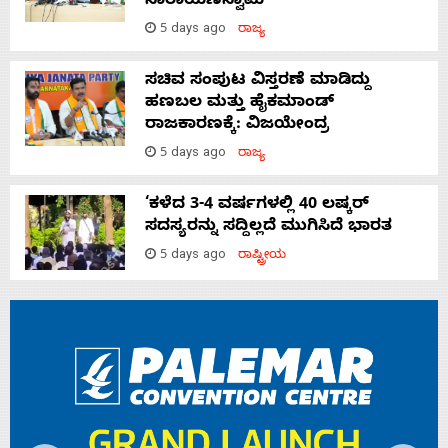
ನಾರಾಯಣಸ್ವಾಮಿ
5 days ago
ರಾಜ್ಯ
ಸಚಿವ ಸಂಪುಟ ವಿಸ್ತರಣೆ ಮಾಡಿದ್ದು
ಹಣಬಲ ಮತ್ತು ಹೈಕಮಾಂಡ್
ರಾಜಕಾರಣಕ್ಕೆ: ವಿಜಯೇಂದ್ರ
5 days ago
ರಾಜ್ಯ
‘ಕಳೆದ 3-4 ವರ್ಷಗಳಲ್ಲಿ 40 ಲಷ್ಕರ್
ಸದಸ್ಯರನ್ನು ಸದ್ದಿಲ್ಲದೆ ಮುಗಿಸಿದೆ ಭಾರತ
5 days ago
ರಾಷ್ಟ್ರೀಯ