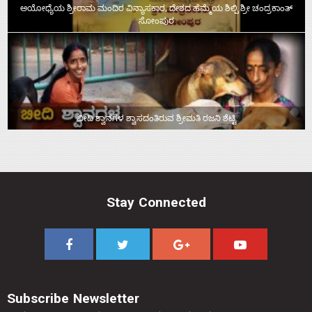
ಅಯೋಧ್ಯೆಯ ಶ್ರೀರಾಮ ಮಂದಿರ ವಿನ್ಯಾಸಕಾರ, ದೇಶದ ಹೆಮ್ಮೆಯ ಶಿಲ್ಪಿ ಶ್ರೀ ಚಂದ್ರಕಾಂತ್‌
ಸೋಂಪುರ
ಬೀದಿ ಶ್ವಾನಗಳ ಶ್ವಾಸದಂತಿರುವ ಶ್ರೀಮತಿ ರಜನಿ ಶೆಟ್ಟಿ
Stay Connected
Subscribe Newsletter