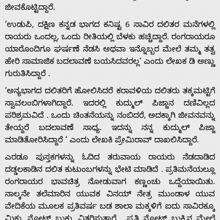
ಜೀವಕೊಟ್ಟಿದ್ದಾರೆ.
‘ಉಡುಪಿ, ದಕ್ಷಿಣ ಕನ್ನಡ ಭಾಗದ ಕನಿಷ್ಟ 6 ಸಾವಿರ ದಲಿತರ ಮನೆಗಳಲ್ಲಿ
ರಾಯರು ಒಂದಲ್ಲ, ಒಂದು ರೀತಿಯಲ್ಲಿ ಬೆಳಕು ಹಚ್ಚಿದ್ದಾರೆ. ರಂಗರಾಯರೂ
ಯಾರೊಂದಿಗೂ ಘರ್ಷಣೆ ನೆಡಸಿ ಅಥವಾ ಇನ್ನೊಬ್ಬರ ಮೇಲೆ ತಮ್ಮ ತತ್ವ
ಹೇರಿ ಸಾಮಾಜಿಕ ಬದಲಾವಣೆ ಬಯಸಿದವರಲ್ಲ’ ಎಂದು ಲೇಖಕ ಡಿ ಅಣ್ಣು
ಗುರುತಿಸಿದ್ದಾರೆ .
‘ಅನ್ಯಭಾಗದ ದಲಿತರಿಗೆ ಹೋಲಿಸಿದರೆ ಕರಾವಳಿಯ ದಲಿತರು ತಕ್ಕಮಟ್ಟಿಗೆ
ಸ್ವಾವಲಂಬಿಗಳಾಗಿದ್ದಾರೆ. ಇದರಲ್ಲಿ ಕುದ್ಮುಲ್ ಪಿಜ್ಜಾನ ದಣಿವಿಲ್ಲದ
ಪರಿಶ್ರಮವಿದೆ . ಒಂದು ಚಿಂತನೆಯನ್ನು ನಂಬಿದರೆ, ಅದಕ್ಕಾಗಿ ಜೀವನವನ್ನು
ತೇಯ್ದರೆ ಬದಲಾವಣೆ ಸಾಧ್ಯ. ಇದನ್ನು ನನ್ನ ಕುದ್ಮುಲ್ ಪಿಜ್ಜಾ
ಮಾಡಿತೋರಿಸಿದ್ದಾರೆ ‘ ಎಂದು ಲೇಖಕಿ ಪ್ರೇಮಿರಾವ್ ದಾಖಲಿಸಿದ್ದಾರೆ.
ಎರಡೂ ಪುಸ್ತಕಗಳನ್ನು ಓದಿದ ತರುವಾಯ ರಾಯರು ನೆಡದಾಡಿದ
ದಡ್ಡಲಕಾಡಿನ ದಲಿತ ಕುಟುಂಬಗಳನ್ನು ಭೇಟಿ ಮಾಡಿದೆ . ಪ್ರತಿಮನೆಯಲ್ಲೂ
ರಂಗರಾಯರ ಭಾವಚಿತ್ರ ನೋಡುವಾಗ ಕಣ್ಣಂಚು ಒದ್ದೆಯಾಯಿತು.
ನಾಲ್ಕನೇ ತಲೆಮಾರಿನ ಯುವಕ ವಿನಯ್ ನೇತ್ರ ಮುಂಡಾಳ ಯುವ
ವೇದಿಕೆಯ ಮೂಲಕ ಪ್ರತಿವರ್ಷ ಬಡ ಶಾಲಾ ಮಕ್ಕಳಿಗೆ ಐದು ಸಾವಿರಕ್ಕೂ
ಮಿಕ್ಕು ನೋಟ್ ಬುಕ್ಕು ವಿತರಿಸುತ್ತಾರೆ . ಪ್ರತಿ ನೋಟ್ ಬುಕ್ಕಿನ ಮೇಲೆ