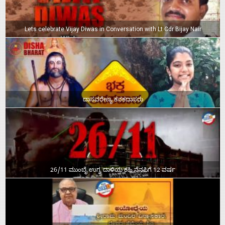
Lets celebrate Vijay Diwas in Conversation with Lt Cdr Bijay Nair
ದಾಸವರೇಣ್ಯ ಕನಕದಾಸರು
26/11 ಮುಂಬೈ ಉಗ್ರ ದಾಳಿಯ ಕಹಿ ನೆನಪಿಗೆ 12 ವರ್ಷ