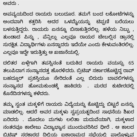
ಅವರು .
ಅಪವ್ಯಯದಿಂದ ರಾಯರು ಬಲುದೂರ. ತಮಗೆ ಬಂದ ಲಕೋಟೆಗಳನ್ನು
ಅಂದವಾಗಿ ಕತ್ತರಿಸಿ ಅದರ ಒಳಮೈಯನ್ನು ಟಿಪ್ಪಣಿ ಬರೆಯಲು
ಬಳಸುತ್ತಿದ್ದರು. ರಾಯರು ಏನನ್ನೂ ಬಿಸಾಕುತ್ತಿರಲಿಲ್ಲ. ಹಳೆಯ ನಿಬ್ಬು ,
ತುಂಡಾದ ಪಿನ್ನು , ಪೆನ್ಸಿಲ್ಲು ಎಲ್ಲವೂ ರಾಯರ ಟೇಬಲ್ಲಿನ ಡ್ರಾನಲ್ಲಿ
ಸುರಕ್ಷಿತ. ವಿದ್ಯಾರ್ಥಿಗಳು ಏನನ್ನಾದರು ಇದೆಯೇ ಎಂದು ಕೇಳುವಂತಿರಲಿಲ್ಲ.
ಎಲ್ಲವೂ ಇದ್ದೇ ಇರುತ್ತಿತ್ತು ಆ ಖಜಾನೆಯಲ್ಲಿ.
ದಲಿತರ ಏಳ್ಗೆಗಾಗಿ ತಪಸ್ಸಿನಂತೆ ಬದುಕಿದ ರಾಯರು ವಯಸ್ಸು 65
ತಲುಪಿದಾಗ ಸಂನ್ಯಾಸದತ್ತ ಹೊರಳಿದರು. ಬ್ರಿಟಿಷ್ ಸರ್ಕಾರಕೊಟ್ಟಿದ್ದ ರಾವ್
ಬಹದ್ದೂರ್ ಪ್ರಶಸ್ತಿಯೂ ಸೇರಿದಂತೆ ಎಲ್ಲ ಬಿರುದು ಬಾವಲಿಗಳನ್ನು
ಸಂನ್ಯಾಸದ ಹೋಮಕುಂಡಕ್ಕೆ ಹಾಕಿದರು . ಮರದ ಕುಟೀರದಲ್ಲಿ
ಕೊನೆದಿನಗಳನ್ನು ಕಳೆದರು.
ತಮ್ಮ ಸ್ವಂತ ಮಕ್ಕಳಿಗೆ ರಾಯರು ವಿದ್ಯೆಯನ್ನು ಕೊಟ್ಟಿದ್ದು ಬಿಟ್ಟರೆ ಏನನ್ನು
ಮಾಡಲಿಲ್ಲ. ಆದರೆ ಅವರ ಮಕ್ಕಳು ಸ್ವಪ್ರಯತ್ನದಿಂದ ಸಾಧನೆಯ ಶಿಖರ
ಏರಿದರು . ಮೊದಲು ಮಗಳು ಲಲಿತಾ ಮದುವೆಯಾಗಿ, ಮಕ್ಕಳಾದ
ನಂತರವೂ ಕಾಲೇಜು ವಿದ್ಯಾಭ್ಯಾಸ ಮುಂದುವರಿಸಿದ ಧೀರೆ . ಆ ಕಾಲದ
ಬ್ರಿಟಿಷ್ ಸರಕಾರದ ದಿಲ್ಲಿಯ ಐಶಾರಾಮದ ಸಭೆಯಲ್ಲಿ ಪಾಲ್ಗೊಳ್ಳುವ