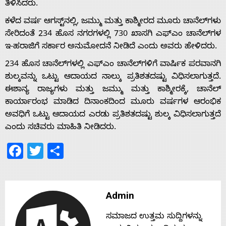
ತಿಳಿಸಿದರು.
ಕಳೆದ ವರ್ಷ ಆಗಸ್ಟ್‌ನಲ್ಲಿ, ಜಮ್ಮು ಮತ್ತು ಕಾಶ್ಮೀರದ ಮೂರು ಚಾನೆಲ್‌ಗಳು
ಸೇರಿದಂತೆ 234 ಹೊಸ ನಗರಗಳಲ್ಲಿ 730 ಖಾಸಗಿ ಎಫ್‌ಎಂ ಚಾನೆಲ್‌ಗಳ
Home
ಇ-ಹರಾಜಿಗೆ ಸರ್ಕಾರ ಅನುಮೋದನೆ ನೀಡಿದೆ ಎಂದು ಅವರು ಹೇಳಿದರು.
234 ಹೊಸ ಚಾನೆಲ್‌ಗಳಲ್ಲಿ ಎಫ್‌ಎಂ ಚಾನೆಲ್‌ಗಳಿಗೆ ವಾರ್ಷಿಕ ಪರವಾನಗಿ
About
ಶುಲ್ಕವನ್ನು ಒಟ್ಟು ಆದಾಯದ ನಾಲ್ಕು ಪ್ರತಿಶತದಷ್ಟು ವಿಧಿಸಲಾಗುತ್ತದೆ.
ಈಶಾನ್ಯ ರಾಜ್ಯಗಳು ಮತ್ತು ಜಮ್ಮು ಮತ್ತು ಕಾಶ್ಮೀರಕ್ಕೆ, ಚಾನೆಲ್
Us
ಕಾರ್ಯಾರಂಭ ಮಾಡಿದ ದಿನಾಂಕದಿಂದ ಮೂರು ವರ್ಷಗಳ ಆರಂಭಿಕ
ಅವಧಿಗೆ ಒಟ್ಟು ಆದಾಯದ ಎರಡು ಪ್ರತಿಶತದಷ್ಟು ಶುಲ್ಕ ವಿಧಿಸಲಾಗುತ್ತದೆ
ಎಂದು ಸಚಿವರು ಮಾಹಿತಿ ನೀಡಿದರು.
Advertise
Facebook
Twitter
Share
With
Admin
s
ಸಮಾಜದ ಉತ್ತಮ ಸುದ್ದಿಗಳನ್ನು