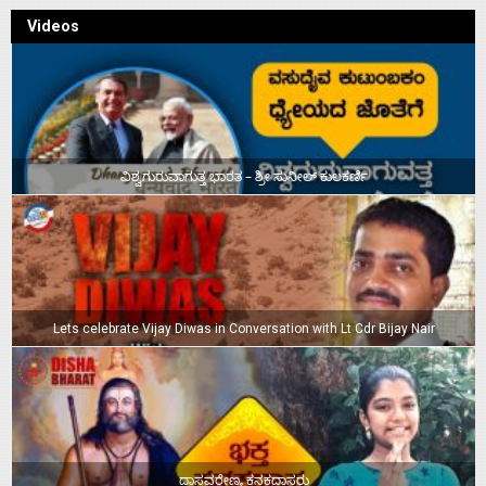
Videos
ವಿಶ್ವಗುರುವಾಗುತ್ತ ಭಾರತ – ಶ್ರೀ ಸುನೀಲ್‌ ಕುಲಕರ್ಣಿ
Lets celebrate Vijay Diwas in Conversation with Lt Cdr Bijay Nair
ದಾಸವರೇಣ್ಯ ಕನಕದಾಸರು