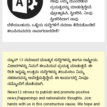
ನಾವು ನಿಮ್ಮ ಮುಂದಿಡುವ
Contact
ಪ್ರಯತ್ನವನ್ನು ಮಾಡುತ್ತಿದ್ದೇವೆ.
ಪ್ರೋತ್ಸಾಹಿಸಿ, ಸ್ವೀಕರಿಸಿ. ನೀವು
Us
ಸ್ವೀಕರಿಸಿದಾಗ ನಾವು
ಬೆಳೆಯಬಹುದು. ಒಳ್ಳೆಯ ಸುದ್ದಿಗಳಿಗೆ ಸಮಾಜ ತೆರೆದುಕೊಂಡಿದೆ
ತಲುಪಿಸುವವರು ನಾವಾಗಬಾರದೇಕೆ?
ನ್ಯೂಸ್ 13 ಸಮಾಜದ ಧನಾತ್ಮಕ ಸುದ್ದಿಗಳನ್ನು ಹಾಗೂ ರಾಷ್ಟ್ರೀಯ
ವಿಚಾರಗಳನ್ನು ನಿಮಗೆ ತಲುಪಿಸುವ ಪ್ರಯತ್ನ ಮಾಡುತ್ತದೆ. ಈ
ರೀತಿ ಇನ್ನಷ್ಟು ಉತ್ತಮ ಸುದ್ದಿಗಳನ್ನು ತಲುಪಿಸಲು ನಿಮ್ಮ
ಸಹಕಾರವನ್ನು ಅಪೇಕ್ಷಿಸುತ್ತಿದ್ದೇವೆ. ಈ ಕಾರ್ಯದಲ್ಲಿ ನೀವೂ
ನಮ್ಮೊಂದಿಗೆ ಜೊತೆಯಾಗಿ.
News13 strives to publish and promote positive
news/happenings and nationalistic thoughts. Join
hands with us in this constructive cause. We hope and