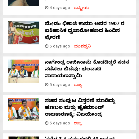
4 days ago
ರಾಷ್ಟ್ರೀಯ
ಮೇಡಂ ಭಿಕಾಜಿ ಕಾಮಾ ಅವರ 1907 ರ
ಐತಿಹಾಸಿಕ ಧ್ವಜಾರೋಹಣದ ಹಿಂದಿನ
ಪ್ರೇರಣೆ
5 days ago
ಯುವಧ್ವನಿ
ನಾಗೇಂದ್ರ ರಾಜೀನಾಮೆ ಕೊಡದಿದ್ದರೆ ಸದನ
ನಡೆಸಲು ಬಿಡೆವು: ಛಲವಾದಿ
ನಾರಾಯಣಸ್ವಾಮಿ
5 days ago
ರಾಜ್ಯ
ಸಚಿವ ಸಂಪುಟ ವಿಸ್ತರಣೆ ಮಾಡಿದ್ದು
ಹಣಬಲ ಮತ್ತು ಹೈಕಮಾಂಡ್
ರಾಜಕಾರಣಕ್ಕೆ: ವಿಜಯೇಂದ್ರ
5 days ago
ರಾಜ್ಯ