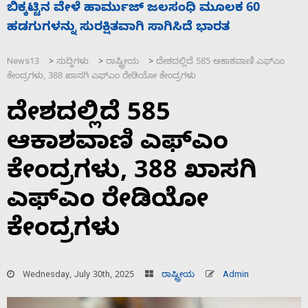
ನಾಗೇಂದ್ರ ರಾಜೀನಾಮೆ ಕೊಡದಿದ್ದರೆ ಸದನ ನಡೆಸಲು
ಸ
ಬಿಡೆವು: ಛಲವಾದಿ ನಾರಾಯಣಸ್ವಾಮಿ
ಹ
News13
ಸುದ್ದಿಗಳು
ರಾಷ್ಟ್ರೀಯ
ದೇಶದಲ್ಲಿದೆ 585 ಆಕಾಶವಾಣಿ ಎಫ್‌ಎಂ
>
>
>
ಕೇಂದ್ರಗಳು, 388 ಖಾಸಗಿ ಎಫ್‌ಎಂ ರೇಡಿಯೋ ಕೇಂದ್ರಗಳು
ದೇಶದಲ್ಲಿದೆ 585
ಆಕಾಶವಾಣಿ ಎಫ್‌ಎಂ
ಕೇಂದ್ರಗಳು, 388 ಖಾಸಗಿ
ಎಫ್‌ಎಂ ರೇಡಿಯೋ
ಕೇಂದ್ರಗಳು
Wednesday, July 30th, 2025
ರಾಷ್ಟ್ರೀಯ
Admin