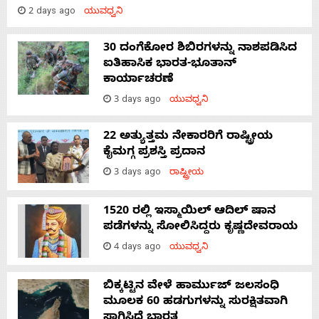
2 days ago
ಯುವಧ್ವನಿ
30 ದಂಗೆಕೋರ ಶಿಬಿರಗಳನ್ನು ನಾಶಪಡಿಸಿದ
ಐತಿಹಾಸಿಕ ಭಾರತ-ಭೂತಾನ್
ಕಾರ್ಯಾಚರಣೆ
3 days ago
ಯುವಧ್ವನಿ
22 ಅತ್ಯುತ್ತಮ ನೇಕಾರರಿಗೆ ರಾಷ್ಟ್ರೀಯ
ಕೈಮಗ್ಗ ಪ್ರಶಸ್ತಿ ಪ್ರದಾನ
3 days ago
ರಾಷ್ಟ್ರೀಯ
1520 ರಲ್ಲಿ ಇಸ್ಮಾಯಿಲ್ ಆದಿಲ್ ಷಾನ
ಪಡೆಗಳನ್ನು ಸೋಲಿಸಿದ್ದರು ಕೃಷ್ಣದೇವರಾಯ
4 days ago
ಯುವಧ್ವನಿ
ಬಿಕ್ಕಟ್ಟಿನ ವೇಳೆ ಹಾರ್ಮುಜ್ ಜಲಸಂಧಿ
ಮೂಲಕ 60 ಹಡಗುಗಳನ್ನು ಸುರಕ್ಷಿತವಾಗಿ
ಸಾಗಿಸಿದೆ ಭಾರತ