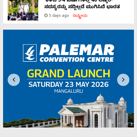
‘ಕಳೆದ 3-4 ವರ್ಷಗಳಲ್ಲಿ 40 ಲಷ್ಕರ್
ಸದಸ್ಯರನ್ನು ಸದ್ದಿಲ್ಲದೆ ಮುಗಿಸಿದೆ ಭಾರತ
5 days ago
ರಾಷ್ಟ್ರೀಯ