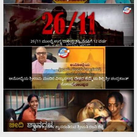
26/11 ಮುಂಬೈ ಉಗ್ರ ದಾಳಿಯ ಕಹಿ ನೆನಪಿಗೆ 12 ವರ್ಷ
ಅಯೋಧ್ಯೆಯ ಶ್ರೀರಾಮ ಮಂದಿರ ವಿನ್ಯಾಸಕಾರ, ದೇಶದ ಹೆಮ್ಮೆಯ ಶಿಲ್ಪಿ ಶ್ರೀ ಚಂದ್ರಕಾಂತ್‌
ಸೋಂಪುರ
ಬೀದಿ ಶ್ವಾನಗಳ ಶ್ವಾಸದಂತಿರುವ ಶ್ರೀಮತಿ ರಜನಿ ಶೆಟ್ಟಿ