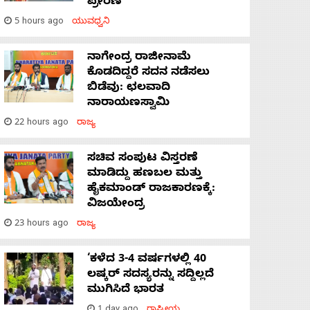
ಪ್ರೇರಣೆ
5 hours ago
ಯುವಧ್ವನಿ
ನಾಗೇಂದ್ರ ರಾಜೀನಾಮೆ
ಕೊಡದಿದ್ದರೆ ಸದನ ನಡೆಸಲು
ಬಿಡೆವು: ಛಲವಾದಿ
ನಾರಾಯಣಸ್ವಾಮಿ
22 hours ago
ರಾಜ್ಯ
ಸಚಿವ ಸಂಪುಟ ವಿಸ್ತರಣೆ
ಮಾಡಿದ್ದು ಹಣಬಲ ಮತ್ತು
ಹೈಕಮಾಂಡ್ ರಾಜಕಾರಣಕ್ಕೆ:
ವಿಜಯೇಂದ್ರ
23 hours ago
ರಾಜ್ಯ
‘ಕಳೆದ 3-4 ವರ್ಷಗಳಲ್ಲಿ 40
ಲಷ್ಕರ್ ಸದಸ್ಯರನ್ನು ಸದ್ದಿಲ್ಲದೆ
ಮುಗಿಸಿದೆ ಭಾರತ