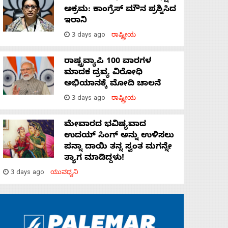
ಅಕ್ರಮ: ಕಾಂಗ್ರೆಸ್‌ ಮೌನ ಪ್ರಶ್ನಿಸಿದ
ಇರಾನಿ
3 days ago
ರಾಷ್ಟ್ರೀಯ
ರಾಷ್ಟ್ರವ್ಯಾಪಿ 100 ವಾರಗಳ
ಮಾದಕ ದ್ರವ್ಯ ವಿರೋಧಿ
ಅಭಿಯಾನಕ್ಕೆ ಮೋದಿ ಚಾಲನೆ
3 days ago
ರಾಷ್ಟ್ರೀಯ
ಮೇವಾರದ ಭವಿಷ್ಯವಾದ
ಉದಯ್ ಸಿಂಗ್ ಅನ್ನು ಉಳಿಸಲು
ಪನ್ನಾ ದಾಯಿ ತನ್ನ ಸ್ವಂತ ಮಗನ್ನೇ
ತ್ಯಾಗ ಮಾಡಿದ್ದಳು!
3 days ago
ಯುವಧ್ವನಿ