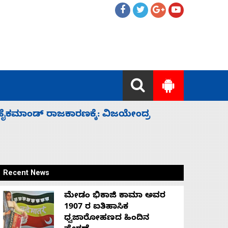
ಲ್ಲದೆ ಮುಗಿಸಿದೆ ಭಾರತ
ಕೆಂಪು ಸಮು
ರಕ್ಷಣೆ
Recent News
ಮೇಡಂ ಭಿಕಾಜಿ ಕಾಮಾ ಅವರ
1907 ರ ಐತಿಹಾಸಿಕ
ಧ್ವಜಾರೋಹಣದ ಹಿಂದಿನ