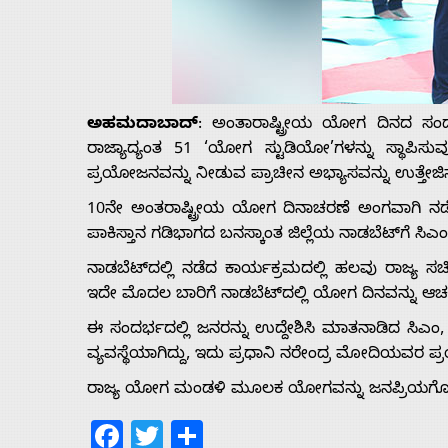
Us
Advertise
ಅಹಮದಾಬಾದ್
: ಅಂತಾರಾಷ್ಟ್ರೀಯ ಯೋಗ ದಿನದ ಸಂದ
With
ರಾಜ್ಯಾದ್ಯಂತ 51 ‘ಯೋಗ ಸ್ಟುಡಿಯೋ’ಗಳನ್ನು ಸ್ಥಾಪಿಸ
ಪ್ರಯೋಜನವನ್ನು ನೀಡುವ ಪ್ರಾಚೀನ ಅಭ್ಯಾಸವನ್ನು ಉತ್ತೇಜಿಸಲ
s
10ನೇ ಅಂತರಾಷ್ಟ್ರೀಯ ಯೋಗ ದಿನಾಚರಣೆ ಅಂಗವಾಗಿ ನಡೆ
ಪಾಕಿಸ್ತಾನ ಗಡಿಭಾಗದ ಬನಸ್ಕಾಂತ ಜಿಲ್ಲೆಯ ನಾಡಬೆಟ್‌ಗೆ ಸಿಎಂ
ನಾಡಬೆಟ್‌ದಲ್ಲಿ ನಡೆದ ಕಾರ್ಯಕ್ರಮದಲ್ಲಿ ಹಲವು ರಾಜ್ಯ ಸಚ
Contact
ಇದೇ ಮೊದಲ ಬಾರಿಗೆ ನಾಡಬೆಟ್‌ದಲ್ಲಿ ಯೋಗ ದಿನವನ್ನು ಆಚರಿಸಲ
Us
ಈ ಸಂದರ್ಭದಲ್ಲಿ ಜನರನ್ನು ಉದ್ದೇಶಿಸಿ ಮಾತನಾಡಿದ ಸಿಎಂ
ವ್ಯವಸ್ಥೆಯಾಗಿದ್ದು, ಇದು ಪ್ರಧಾನಿ ನರೇಂದ್ರ ಮೋದಿಯವರ ಪ
ರಾಜ್ಯ ಯೋಗ ಮಂಡಳಿ ಮೂಲಕ ಯೋಗವನ್ನು ಜನಪ್ರಿಯಗೊಳಿಸಲ
Facebook
Twitter
Share