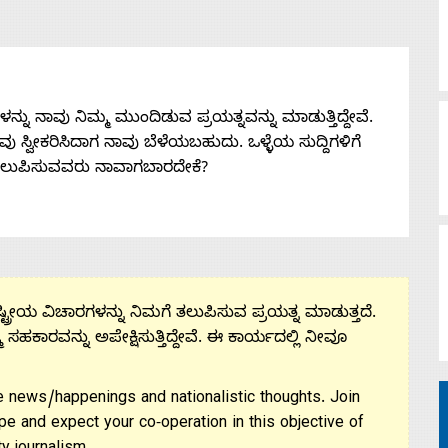
ನು ನಾವು ನಿಮ್ಮ ಮುಂದಿಡುವ ಪ್ರಯತ್ನವನ್ನು ಮಾಡುತ್ತಿದ್ದೇವೆ.
 ನೀವು ಸ್ವೀಕರಿಸಿದಾಗ ನಾವು ಬೆಳೆಯಬಹುದು. ಒಳ್ಳೆಯ ಸುದ್ದಿಗಳಿಗೆ
ತಲುಪಿಸುವವರು ನಾವಾಗಬಾರದೇಕೆ?
ಟ್ರೀಯ ವಿಚಾರಗಳನ್ನು ನಿಮಗೆ ತಲುಪಿಸುವ ಪ್ರಯತ್ನ ಮಾಡುತ್ತದೆ.
ಮ ಸಹಕಾರವನ್ನು ಅಪೇಕ್ಷಿಸುತ್ತಿದ್ದೇವೆ. ಈ ಕಾರ್ಯದಲ್ಲಿ ನೀವೂ
 news/happenings and nationalistic thoughts. Join
pe and expect your co-operation in this objective of