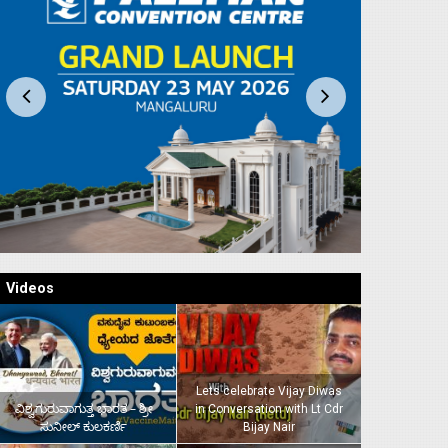
Videos
Lets celebrate Vijay Diwas
ವಿಶ್ವಗುರುವಾಗುತ್ತ ಭಾರತ – ಶ್ರೀ
in Conversation with Lt Cdr
ಸುನೀಲ್‌ ಕುಲಕರ್ಣಿ
Bijay Nair