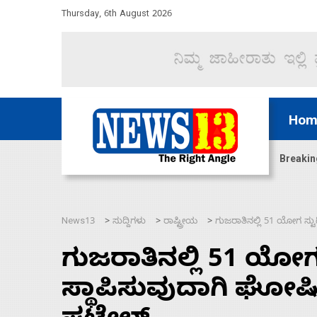
Thursday, 6th August 2026
Hom
ಿದ್ದು ಹಣಬಲ ಮತ್ತು ಹೈಕಮಾಂಡ್ ರಾಜಕಾರಣಕ್ಕೆ: ವಿಜಯೇಂದ್ರ
Breakin
News13
ಸುದ್ದಿಗಳು
ರಾಷ್ಟ್ರೀಯ
ಗುಜರಾತಿನಲ್ಲಿ 51 ಯೋಗ ಸ್
>
>
>
ಗುಜರಾತಿನಲ್ಲಿ 51 ಯೋಗ
ಸ್ಥಾಪಿಸುವುದಾಗಿ ಘೋಷ