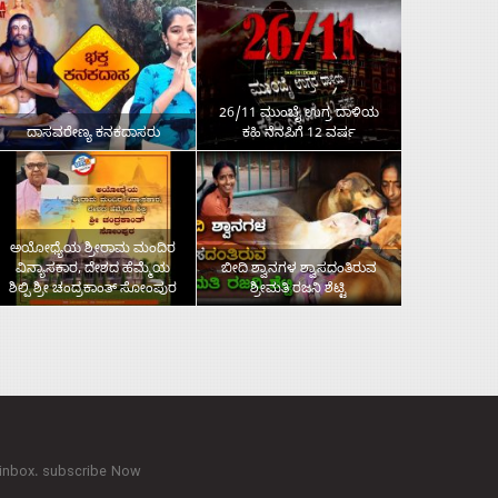
26/11 ಮುಂಬೈ ಉಗ್ರ ದಾಳಿಯ
ದಾಸವರೇಣ್ಯ ಕನಕದಾಸರು
ಕಹಿ ನೆನಪಿಗೆ 12 ವರ್ಷ
ಅಯೋಧ್ಯೆಯ ಶ್ರೀರಾಮ ಮಂದಿರ
ವಿನ್ಯಾಸಕಾರ, ದೇಶದ ಹೆಮ್ಮೆಯ
ಬೀದಿ ಶ್ವಾನಗಳ ಶ್ವಾಸದಂತಿರುವ
ಶಿಲ್ಪಿ ಶ್ರೀ ಚಂದ್ರಕಾಂತ್‌ ಸೋಂಪುರ
ಶ್ರೀಮತಿ ರಜನಿ ಶೆಟ್ಟಿ
 inbox. subscribe Now