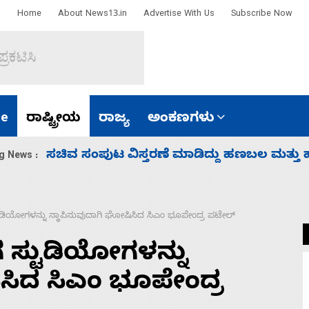
Home
About News13.in
Advertise With Us
Subscribe Now
e
ರಾಷ್ಟ್ರೀಯ
ರಾಜ್ಯ
ಅಂಕಣಗಳು
‘ಕಳೆದ 3-4 ವರ್ಷಗಳಲ್ಲಿ 40 ಲಷ್ಕರ್ ಸದಸ್ಯರನ್ನು ಸದ್ದಿ
g News :
ಟುಡಿಯೋಗಳನ್ನು ಸ್ಥಾಪಿಸುವುದಾಗಿ ಘೋಷಿಸಿದ ಸಿಎಂ ಭೂಪೇಂದ್ರ ಪಟೇಲ್
 ಸ್ಟುಡಿಯೋಗಳನ್ನು
ಿಸಿದ ಸಿಎಂ ಭೂಪೇಂದ್ರ