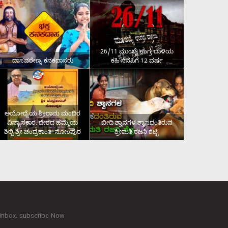
26/11 ಮುಂಬೈ ಉಗ್ರ ದಾಳಿಯ
ದಾಸವರೇಣ್ಯ ಕನಕದಾಸರು
ಕಹಿ ನೆನಪಿಗೆ 12 ವರ್ಷ
ಅಯೋಧ್ಯೆಯ ಶ್ರೀರಾಮ ಮಂದಿರ
ವಿನ್ಯಾಸಕಾರ, ದೇಶದ ಹೆಮ್ಮೆಯ
ಬೀದಿ ಶ್ವಾನಗಳ ಶ್ವಾಸದಂತಿರುವ
ಶಿಲ್ಪಿ ಶ್ರೀ ಚಂದ್ರಕಾಂತ್‌ ಸೋಂಪುರ
ಶ್ರೀಮತಿ ರಜನಿ ಶೆಟ್ಟಿ
 inbox. subscribe Now