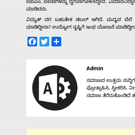
ಐಐಎಂ, ಐಐಟಿಗಳನ್ನು ದ್ವಿಗುಣಗೊಳಿಸಿದ್ದೇವೆ. ವಿಮಾನನಿಲ್ದಾಣ
ಮಾಡಿದರು.
ವಿದ್ಯುತ್ ದರ ಬಹುತೇಕ ಡಬಲ್ ಆಗಿದೆ. ಮದ್ಯದ ಬೆಲೆ 5
ಮಾಡಿದ್ದೀರಾ? ಉದ್ಯೋಗ ಸೃಷ್ಟಿಗೆ ಇಂಥ ಯೋಜನೆ ಮಾಡಿದ್ದೀ
Facebook
Twitter
Share
Admin
ಸಮಾಜದ ಉತ್ತಮ ಸುದ್ದಿಗಳನ್
ಪ್ರೋತ್ಸಾಹಿಸಿ, ಸ್ವೀಕರಿಸಿ.
ಸಮಾಜ ತೆರೆದುಕೊಂಡಿದೆ 