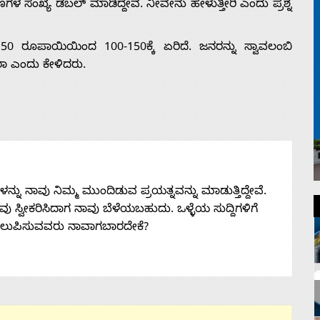
ಗಳ ಸಂಖ್ಯೆ ಡಬಲ್ ಮಾಡಿದ್ದೇವೆ. ನೀವೇನು ಹೇಳುತ್ತೀರಿ ಎಂದು ಪ್ರಶ್ನೆ
0 ರೂಪಾಯಿಯಿಂದ 100-150ಕ್ಕೆ ಏರಿದೆ. ಜನರನ್ನು ಸ್ವಾವಲಂಬಿ
ರಾ ಎಂದು ಕೇಳಿದರು.
ನು ನಾವು ನಿಮ್ಮ ಮುಂದಿಡುವ ಪ್ರಯತ್ನವನ್ನು ಮಾಡುತ್ತಿದ್ದೇವೆ.
 ನೀವು ಸ್ವೀಕರಿಸಿದಾಗ ನಾವು ಬೆಳೆಯಬಹುದು. ಒಳ್ಳೆಯ ಸುದ್ದಿಗಳಿಗೆ
ತಲುಪಿಸುವವರು ನಾವಾಗಬಾರದೇಕೆ?