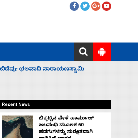
ಹೈಕಮಾಂಡ್ ರಾಜಕಾರಣಕ್ಕೆ: ವಿಜಯೇಂದ್ರ
‘ಕಳೆದ 3-4 
Recent News
ಬಿಕ್ಕಟ್ಟಿನ ವೇಳೆ ಹಾರ್ಮುಜ್
ಜಲಸಂಧಿ ಮೂಲಕ 60
ಹಡಗುಗಳನ್ನು ಸುರಕ್ಷಿತವಾಗಿ