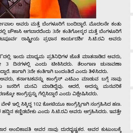
ರ್ಜೇವಾಲ ಅವರು ಮತ್ತೆ ಬೆಂಗಳೂರಿಗೆ ಬಂದಿದ್ದಾರೆ. ಮೊದಲನೇ ಕಂತು
್ಲಿ ಚೌಕಾಸಿ ಆಗಬಾರದೆಂದು 3ನೇ ಕಂತಿಗೋಸ್ಕರ ಮತ್ತೆ ಬೆಂಗಳೂರಿಗೆ
ಪೂರ್ವ ರಾಷ್ಟ್ರೀಯ ಪ್ರಧಾನ ಕಾರ್ಯದರ್ಶಿ ಸಿ.ಟಿ.ರವಿ ಅವರು
ನ”ದಲ್ಲಿ ಇಂದು ಮಾಧ್ಯಮ ಪ್ರತಿನಿಧಿಗಳ ಜೊತೆ ಮಾತನಾಡಿದ ಅವರು,
ೇ 3 ದಿನಗಳಲ್ಲಿ ಎಂದು ಟೀಕಿಸಿದರು. ತೆಲಂಗಾಣ ಚುನಾವಣಾ
ಾರೆ. ಹಾಗಾಗಿ 3ನೇ ಕಂತಿಗಾಗಿ ಬಂದಂತಿದೆ ಎಂದು ತಿಳಿಸಿದರು.
ವರು, ಕರ್ನಾಟಕವನ್ನು ಕಾಂಗ್ರೆಸ್ ಎಟಿಎಂ ಮಾಡುವ ಬಗ್ಗೆ ನಾವು
 ಎಂದು ಜನರಿಗೆ ಮನವಿ ಮಾಡಿದ್ದೆವು. ಆದರೆ, ಅದನ್ನು ಮನವರಿಕೆ
ಕಾಂಗ್ರೆಸ್ಸನ್ನು ಗೆಲ್ಲಿಸಿದ್ದಾರೆ ಎಂದು ವಿಶ್ಲೇಷಿಸಿದರು.
ೆ ಇಲ್ಲಿ ಸಿಕ್ಕಿದ್ದ 102 ಕೋಟಿಯೂ ಕಾಂಗ್ರೆಸ್ಸಿಗಾಗಿ ಸಂಗ್ರಹಿಸಿದ ಹಣ.
ದಿನ ಕಣ್ಣಿಡಬೇಕು ಎಂದು ಸಿ.ಟಿ.ರವಿ ಅವರು ಆಗ್ರಹಿಸಿದರು. ಇವತ್ತೇ
ಿಗೆದಾರ ಅಂಬಿಕಾಪತಿ ಅವರ ಸಾವು ದುರದೃಷ್ಟಕರ. ಅವರ ಕುಟುಂಬಕ್ಕೆ