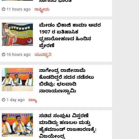
ಸಾಗಿಸಿದೆ ಭಾರತ
11 hours ago
ರಾಷ್ಟ್ರೀಯ
ಮೇಡಂ ಭಿಕಾಜಿ ಕಾಮಾ ಅವರ
1907 ರ ಐತಿಹಾಸಿಕ
ಧ್ವಜಾರೋಹಣದ ಹಿಂದಿನ
ಪ್ರೇರಣೆ
16 hours ago
ಯುವಧ್ವನಿ
ನಾಗೇಂದ್ರ ರಾಜೀನಾಮೆ
ಕೊಡದಿದ್ದರೆ ಸದನ ನಡೆಸಲು
ಬಿಡೆವು: ಛಲವಾದಿ
ನಾರಾಯಣಸ್ವಾಮಿ
1 day ago
ರಾಜ್ಯ
ಸಚಿವ ಸಂಪುಟ ವಿಸ್ತರಣೆ
ಮಾಡಿದ್ದು ಹಣಬಲ ಮತ್ತು
ಹೈಕಮಾಂಡ್ ರಾಜಕಾರಣಕ್ಕೆ:
ವಿಜಯೇಂದ್ರ