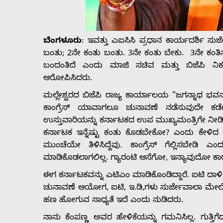
Us
ಬೆಂಗಳೂರು
: ಇವತ್ತು ಎಐಸಿಸಿ ಪ್ರಧಾನ ಕಾರ್ಯದರ್ಶಿ ಸು
Advertise
ಬಂತು; 2ನೇ ಕಂತು ಬಂತು. 3ನೇ ಕಂತು ಬೇಕು. 3ನೇ ಕಂತಿನಲ
ಬಂದಂತಿದೆ ಎಂದು ಮಾಜಿ ಸಚಿವ ಮತ್ತು ಬಿಜೆಪಿ ನಿಕಟ
With
ಆರೋಪಿಸಿದರು.
ಮಲ್ಲೇಶ್ವರದ ಬಿಜೆಪಿ ರಾಜ್ಯ ಕಾರ್ಯಾಲಯ “ಜಗನ್ನಾಥ ಭವ
s
ಕಾಂಗ್ರೆಸ್ ಯಾವಾಗಲೂ ಚುನಾವಣೆ ನಡೆಸುವುದೇ ಕಡ
ಉಸ್ತುವಾರಿಯನ್ನು ಕರ್ನಾಟಕದ ಉಪ ಮುಖ್ಯಮಂತ್ರಿಗೇ ನೀಡಿದ್ದ
ಕರ್ನಾಟಕ ಇನ್ನೆಷ್ಟು ಕಂತು ಕೊಡಬೇಕೋ? ಎಂದು ಕೇಳಿದ ಅ
Contact
ಮುಂಚೆಯೇ ತಿಳಿಸಿದ್ದೆವು. ಕಾಂಗ್ರೆಸ್ ಗೆಲ್ಲಿಸಬೇಡಿ
ಮಾಡಿಕೊಡಲಾಗಲಿಲ್ಲ. ಗ್ಯಾರಂಟಿ ಆಸೆಗೋ, ಇನ್ಯಾವುದೋ ಕಾರಣಕ್ಕೋ 
Us
ಈಗ ಕರ್ನಾಟಕವನ್ನು ಎಟಿಎಂ ಮಾಡಿಕೊಂಡಿದ್ದಾರೆ. ಐಟಿ ದಾಳಿ ವೇಳ
ಚುನಾವಣೆ ಆಯೋಗ, ಐಟಿ, ಇ.ಡಿ,ಗಳು ಸುರ್ಜೇವಾಲಾ ಮೇಲೆ ಹದ್
ಹಣ ಹೋಗುವ ಸಾಧ್ಯತೆ ಇದೆ ಎಂದು ನುಡಿದರು.
ನಾನು ಕೆಂಪಣ್ಣ ಅವರ ಹೇಳಿಕೆಯನ್ನು ಗಮನಿಸಿಲ್ಲ. ಗುತ್ತ