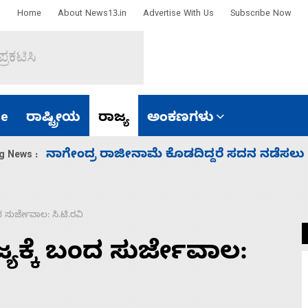
Home
About News13.in
Advertise With Us
Subscribe Now
e
ರಾಷ್ಟ್ರೀಯ
ರಾಜ್ಯ
ಅಂಕಣಗಳು
ಸಚಿವ ಸಂಪುಟ ವಿಸ್ತರಣೆ ಮಾಡಿದ್ದು ಹಣಬಲ ಮತ್ತು 
g News :
ಂದ ಸುರ್ಜೇವಾಲ: ಸಿ.ಟಿ.ರವಿ
ಜ್ಯಕ್ಕೆ ಬಂದ ಸುರ್ಜೇವಾಲ: