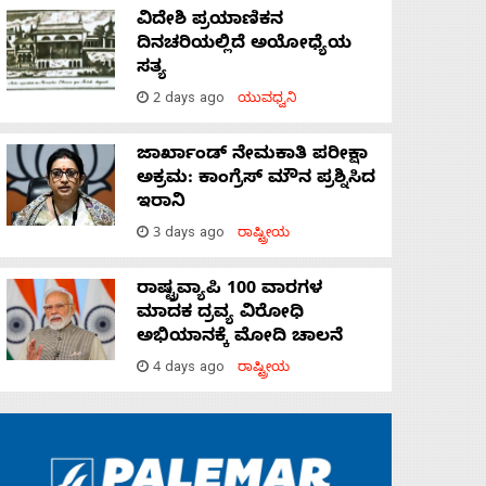
ವಿದೇಶಿ ಪ್ರಯಾಣಿಕನ
ದಿನಚರಿಯಲ್ಲಿದೆ ಅಯೋಧ್ಯೆಯ
ಸತ್ಯ
2 days ago
ಯುವಧ್ವನಿ
ಜಾರ್ಖಾಂಡ್‌ ನೇಮಕಾತಿ ಪರೀಕ್ಷಾ
ಅಕ್ರಮ: ಕಾಂಗ್ರೆಸ್‌ ಮೌನ ಪ್ರಶ್ನಿಸಿದ
ಇರಾನಿ
3 days ago
ರಾಷ್ಟ್ರೀಯ
ರಾಷ್ಟ್ರವ್ಯಾಪಿ 100 ವಾರಗಳ
ಮಾದಕ ದ್ರವ್ಯ ವಿರೋಧಿ
ಅಭಿಯಾನಕ್ಕೆ ಮೋದಿ ಚಾಲನೆ
4 days ago
ರಾಷ್ಟ್ರೀಯ