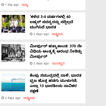
1 day ago
ರಾಜ್ಯ
‘ಕಳೆದ 3-4 ವರ್ಷಗಳಲ್ಲಿ 40
ಲಷ್ಕರ್ ಸದಸ್ಯರನ್ನು ಸದ್ದಿಲ್ಲದೆ
ಮುಗಿಸಿದೆ ಭಾರತ
2 days ago
ರಾಷ್ಟ್ರೀಯ
ಮೀರ್ಪುರ್ ಹತ್ಯಾಕಾಂಡ: 370 ನೇ
ವಿಧಿಯ ಅಂತ್ಯಕ್ಕೆ ಆರಂಭ ನೀಡಿತ್ತು
ಮೀರ್ಪುರ್
2 days ago
ಯುವಧ್ವನಿ
ಕೆಂಪು ಸಮುದ್ರದಲ್ಲಿ ದಾಳಿ, ಭಾರತ
ಧ್ವಜ ಹೊತ್ತ ಹಡಗು ಮುಳುಗಡೆ;
ಎಲ್ಲಾ 13 ಭಾರತೀಯ ನಾವಿಕರ
ರಕ್ಷಣೆ
2 days ago
ರಾಷ್ಟ್ರೀಯ