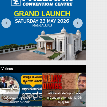
Videos
Lets celebrate Vijay Diwas
ವಿಶ್ವಗುರುವಾಗುತ್ತ ಭಾರತ – ಶ್ರೀ
in Conversation with Lt Cdr
ಸುನೀಲ್‌ ಕುಲಕರ್ಣಿ
Bijay Nair