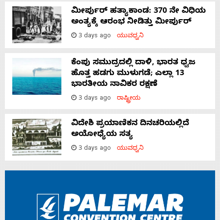
ಮೀರ್ಪುರ್ ಹತ್ಯಾಕಾಂಡ: 370 ನೇ ವಿಧಿಯ
ಅಂತ್ಯಕ್ಕೆ ಆರಂಭ ನೀಡಿತ್ತು ಮೀರ್ಪುರ್
3 days ago
ಯುವಧ್ವನಿ
ಕೆಂಪು ಸಮುದ್ರದಲ್ಲಿ ದಾಳಿ, ಭಾರತ ಧ್ವಜ
ಹೊತ್ತ ಹಡಗು ಮುಳುಗಡೆ; ಎಲ್ಲಾ 13
ಭಾರತೀಯ ನಾವಿಕರ ರಕ್ಷಣೆ
3 days ago
ರಾಷ್ಟ್ರೀಯ
ವಿದೇಶಿ ಪ್ರಯಾಣಿಕನ ದಿನಚರಿಯಲ್ಲಿದೆ
ಅಯೋಧ್ಯೆಯ ಸತ್ಯ
3 days ago
ಯುವಧ್ವನಿ