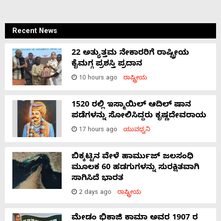
Recent News
22 ಅತ್ಯುತ್ತಮ ನೇಕಾರರಿಗೆ ರಾಷ್ಟ್ರೀಯ
ಕೈಮಗ್ಗ ಪ್ರಶಸ್ತಿ ಪ್ರದಾನ
10 hours ago
ರಾಷ್ಟ್ರೀಯ
1520 ರಲ್ಲಿ ಇಸ್ಮಾಯಿಲ್ ಆದಿಲ್ ಷಾನ
ಪಡೆಗಳನ್ನು ಸೋಲಿಸಿದ್ದರು ಕೃಷ್ಣದೇವರಾಯ
17 hours ago
ಯುವಧ್ವನಿ
ಬಿಕ್ಕಟ್ಟಿನ ವೇಳೆ ಹಾರ್ಮುಜ್ ಜಲಸಂಧಿ
ಮೂಲಕ 60 ಹಡಗುಗಳನ್ನು ಸುರಕ್ಷಿತವಾಗಿ
ಸಾಗಿಸಿದೆ ಭಾರತ
2 days ago
ರಾಷ್ಟ್ರೀಯ
ಮೇಡಂ ಭಿಕಾಜಿ ಕಾಮಾ ಅವರ 1907 ರ