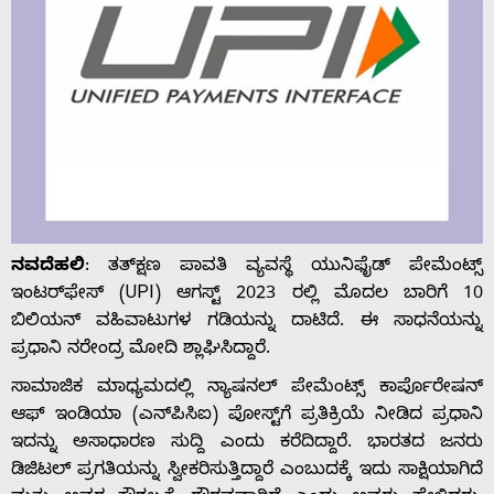
ನವದೆಹಲಿ
: ತತ್‌ಕ್ಷಣ ಪಾವತಿ ವ್ಯವಸ್ಥೆ ಯುನಿಫೈಡ್ ಪೇಮೆಂಟ್ಸ್
ಇಂಟರ್‌ಫೇಸ್ (UPI) ಆಗಸ್ಟ್ 2023 ರಲ್ಲಿ ಮೊದಲ ಬಾರಿಗೆ 10
ಬಿಲಿಯನ್ ವಹಿವಾಟುಗಳ ಗಡಿಯನ್ನು ದಾಟಿದೆ. ಈ ಸಾಧನೆಯನ್ನು
ಪ್ರಧಾನಿ ನರೇಂದ್ರ ಮೋದಿ ಶ್ಲಾಘಿಸಿದ್ದಾರೆ.
ಸಾಮಾಜಿಕ ಮಾಧ್ಯಮದಲ್ಲಿ ನ್ಯಾಷನಲ್ ಪೇಮೆಂಟ್ಸ್ ಕಾರ್ಪೊರೇಷನ್
ಆಫ್ ಇಂಡಿಯಾ (ಎನ್‌ಪಿಸಿಐ) ಪೋಸ್ಟ್‌ಗೆ ಪ್ರತಿಕ್ರಿಯೆ ನೀಡಿದ ಪ್ರಧಾನಿ
ಇದನ್ನು ಅಸಾಧಾರಣ ಸುದ್ದಿ ಎಂದು ಕರೆದಿದ್ದಾರೆ. ಭಾರತದ ಜನರು
ಡಿಜಿಟಲ್ ಪ್ರಗತಿಯನ್ನು ಸ್ವೀಕರಿಸುತ್ತಿದ್ದಾರೆ ಎಂಬುದಕ್ಕೆ ಇದು ಸಾಕ್ಷಿಯಾಗಿದೆ