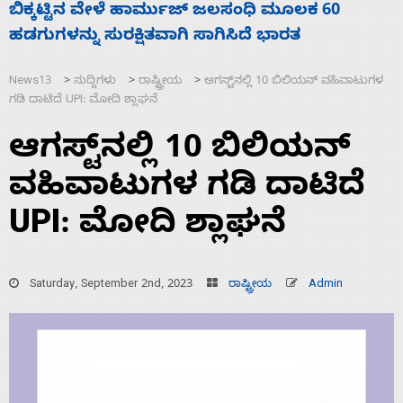
ನಾಗೇಂದ್ರ ರಾಜೀನಾಮೆ ಕೊಡದಿದ್ದರೆ ಸದನ ನಡೆಸಲು
ಸ
ಬಿಡೆವು: ಛಲವಾದಿ ನಾರಾಯಣಸ್ವಾಮಿ
ಹ
News13
ಸುದ್ದಿಗಳು
ರಾಷ್ಟ್ರೀಯ
ಆಗಸ್ಟ್‌ನಲ್ಲಿ 10 ಬಿಲಿಯನ್ ವಹಿವಾಟುಗಳ
>
>
>
ಗಡಿ ದಾಟಿದೆ UPI: ಮೋದಿ ಶ್ಲಾಘನೆ
ಆಗಸ್ಟ್‌ನಲ್ಲಿ 10 ಬಿಲಿಯನ್
ವಹಿವಾಟುಗಳ ಗಡಿ ದಾಟಿದೆ
UPI: ಮೋದಿ ಶ್ಲಾಘನೆ
Saturday, September 2nd, 2023
ರಾಷ್ಟ್ರೀಯ
Admin