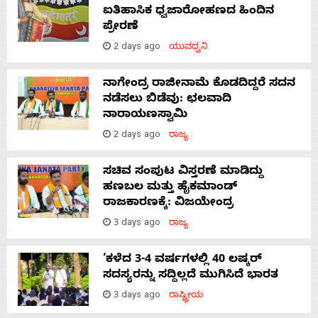
ಐತಿಹಾಸಿಕ ಧ್ವಜಾರೋಹಣದ ಹಿಂದಿನ
ಪ್ರೇರಣೆ
2 days ago
ಯುವಧ್ವನಿ
ನಾಗೇಂದ್ರ ರಾಜೀನಾಮೆ ಕೊಡದಿದ್ದರೆ ಸದನ
ನಡೆಸಲು ಬಿಡೆವು: ಛಲವಾದಿ
ನಾರಾಯಣಸ್ವಾಮಿ
2 days ago
ರಾಜ್ಯ
ಸಚಿವ ಸಂಪುಟ ವಿಸ್ತರಣೆ ಮಾಡಿದ್ದು
ಹಣಬಲ ಮತ್ತು ಹೈಕಮಾಂಡ್
ರಾಜಕಾರಣಕ್ಕೆ: ವಿಜಯೇಂದ್ರ
3 days ago
ರಾಜ್ಯ
‘ಕಳೆದ 3-4 ವರ್ಷಗಳಲ್ಲಿ 40 ಲಷ್ಕರ್
ಸದಸ್ಯರನ್ನು ಸದ್ದಿಲ್ಲದೆ ಮುಗಿಸಿದೆ ಭಾರತ
3 days ago
ರಾಷ್ಟ್ರೀಯ