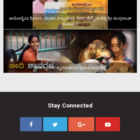
ಅಯೋಧ್ಯೆಯ ಶ್ರೀರಾಮ ಮಂದಿರ ವಿನ್ಯಾಸಕಾರ, ದೇಶದ ಹೆಮ್ಮೆಯ ಶಿಲ್ಪಿ ಶ್ರೀ ಚಂದ್ರಕಾಂತ್‌
ಸೋಂಪುರ
ಬೀದಿ ಶ್ವಾನಗಳ ಶ್ವಾಸದಂತಿರುವ ಶ್ರೀಮತಿ ರಜನಿ ಶೆಟ್ಟಿ
Stay Connected