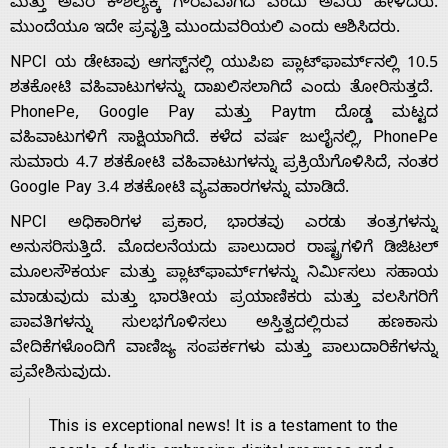
ಮತ್ತು ಅವರ ಕೌಶಲ್ಯಕ್ಕೆ ಗೌರವವಾಗಿದೆ ಎಂದು ಅವರು ಹೇಳಿದರು.
ಮುಂದೆಯೂ ಇದೇ ಪ್ರವೃತ್ತಿ ಮುಂದುವರಿಯಲಿ ಎಂದು ಆಶಿಸಿದರು.
NPCI ಯ ಡೇಟಾವು ಆಗಸ್ಟ್‌ನಲ್ಲಿ ಯುಪಿಐ ಪ್ಲಾಟ್‌ಫಾರ್ಮ್‌ನಲ್ಲಿ 10.5
ಶತಕೋಟಿ ವಹಿವಾಟುಗಳನ್ನು ದಾಖಲಿಸಲಾಗಿದೆ ಎಂದು ತೋರಿಸುತ್ತದೆ.
PhonePe, Google Pay ಮತ್ತು Paytm ದೊಡ್ಡ ಮಟ್ಟದ
Home
ವಹಿವಾಟುಗಳಿಗೆ ಸಾಕ್ಷಿಯಾಗಿದೆ. ಕಳೆದ ವರ್ಷ ಜುಲೈನಲ್ಲಿ, PhonePe
ಸುಮಾರು 4.7 ಶತಕೋಟಿ ವಹಿವಾಟುಗಳನ್ನು ಪ್ರಕ್ರಿಯೆಗೊಳಿಸಿದೆ, ನಂತರ
Google Pay 3.4 ಶತಕೋಟಿ ವ್ಯವಹಾರಗಳನ್ನು ಮಾಡಿದೆ.
About
NPCI ಅಧಿಕಾರಿಗಳ ಪ್ರಕಾರ, ಭಾರತವು ಎರಡು ತಂತ್ರಗಳನ್ನು
ಅನುಸರಿಸುತ್ತಿದೆ. ಮೊದಲನೆಯದು ಪಾಲುದಾರ ರಾಷ್ಟ್ರಗಳಿಗೆ ಡಿಜಿಟಲ್
Us
ಮೂಲಸೌಕರ್ಯ ಮತ್ತು ಪ್ಲಾಟ್‌ಫಾರ್ಮ್‌ಗಳನ್ನು ನಿರ್ಮಿಸಲು ಸಹಾಯ
ಮಾಡುವುದು ಮತ್ತು ಭಾರತೀಯ ಪ್ರಯಾಣಿಕರು ಮತ್ತು ವಲಸಿಗರಿಗೆ
ಪಾವತಿಗಳನ್ನು ಸುಲಭಗೊಳಿಸಲು ಅಸ್ತಿತ್ವದಲ್ಲಿರುವ ಹಣಕಾಸು
Advertise
ವೇದಿಕೆಗಳೊಂದಿಗೆ ವಾಣಿಜ್ಯ ಸಂಪರ್ಕಗಳು ಮತ್ತು ಪಾಲುದಾರಿಕೆಗಳನ್ನು
ಪ್ರವೇಶಿಸುವುದು.
With
This is exceptional news! It is a testament to the