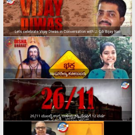
Lets celebrate Vijay Diwas in Conversation with Lt Cdr Bijay Nair
ದಾಸವರೇಣ್ಯ ಕನಕದಾಸರು
26/11 ಮುಂಬೈ ಉಗ್ರ ದಾಳಿಯ ಕಹಿ ನೆನಪಿಗೆ 12 ವರ್ಷ