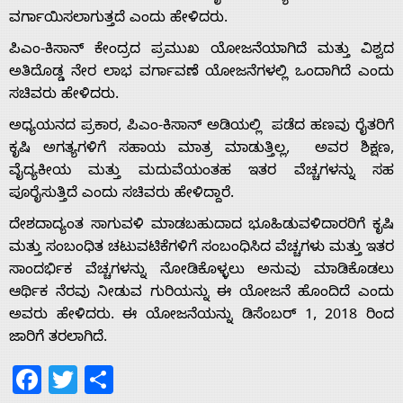
ವರ್ಗಾಯಿಸಲಾಗುತ್ತದೆ ಎಂದು ಹೇಳಿದರು.
Home
ಪಿಎಂ-ಕಿಸಾನ್ ಕೇಂದ್ರದ ಪ್ರಮುಖ ಯೋಜನೆಯಾಗಿದೆ ಮತ್ತು ವಿಶ್ವದ
ಅತಿದೊಡ್ಡ ನೇರ ಲಾಭ ವರ್ಗಾವಣೆ ಯೋಜನೆಗಳಲ್ಲಿ ಒಂದಾಗಿದೆ ಎಂದು
ಸಚಿವರು ಹೇಳಿದರು.
About
ಅಧ್ಯಯನದ ಪ್ರಕಾರ, ಪಿಎಂ-ಕಿಸಾನ್ ಅಡಿಯಲ್ಲಿ ಪಡೆದ ಹಣವು ರೈತರಿಗೆ
ಕೃಷಿ ಅಗತ್ಯಗಳಿಗೆ ಸಹಾಯ ಮಾತ್ರ ಮಾಡುತ್ತಿಲ್ಲ, ಅವರ ಶಿಕ್ಷಣ,
Us
ವೈದ್ಯಕೀಯ ಮತ್ತು ಮದುವೆಯಂತಹ ಇತರ ವೆಚ್ಚಗಳನ್ನು ಸಹ
ಪೂರೈಸುತ್ತಿದೆ ಎಂದು ಸಚಿವರು ಹೇಳಿದ್ದಾರೆ.
Advertise
ದೇಶದಾದ್ಯಂತ ಸಾಗುವಳಿ ಮಾಡಬಹುದಾದ ಭೂಹಿಡುವಳಿದಾರರಿಗೆ ಕೃಷಿ
ಮತ್ತು ಸಂಬಂಧಿತ ಚಟುವಟಿಕೆಗಳಿಗೆ ಸಂಬಂಧಿಸಿದ ವೆಚ್ಚಗಳು ಮತ್ತು ಇತರ
ಸಾಂದರ್ಭಿಕ ವೆಚ್ಚಗಳನ್ನು ನೋಡಿಕೊಳ್ಳಲು ಅನುವು ಮಾಡಿಕೊಡಲು
With
ಆರ್ಥಿಕ ನೆರವು ನೀಡುವ ಗುರಿಯನ್ನು ಈ ಯೋಜನೆ ಹೊಂದಿದೆ ಎಂದು
ಅವರು ಹೇಳಿದರು. ಈ ಯೋಜನೆಯನ್ನು ಡಿಸೆಂಬರ್ 1, 2018 ರಿಂದ
s
ಜಾರಿಗೆ ತರಲಾಗಿದೆ.
Facebook
Twitter
Share
Contact