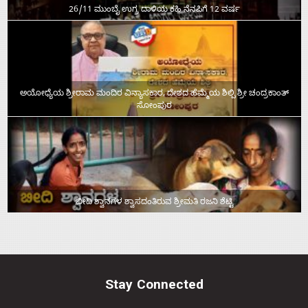
26/11 ಮುಂಬೈ ಉಗ್ರ ದಾಳಿಯ ಕಹಿ ನೆನಪಿಗೆ 12 ವರ್ಷ
ಅಯೋಧ್ಯೆಯ ಶ್ರೀರಾಮ ಮಂದಿರ ವಿನ್ಯಾಸಕಾರ, ದೇಶದ ಹೆಮ್ಮೆಯ ಶಿಲ್ಪಿ ಶ್ರೀ ಚಂದ್ರಕಾಂತ್‌
ಸೋಂಪುರ
ಬೀದಿ ಶ್ವಾನಗಳ ಶ್ವಾಸದಂತಿರುವ ಶ್ರೀಮತಿ ರಜನಿ ಶೆಟ್ಟಿ
Stay Connected