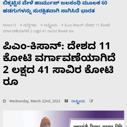
ನಾಗೇಂದ್ರ ರಾಜೀನಾಮೆ ಕೊಡದಿದ್ದರೆ ಸದನ ನಡೆಸಲು
ಸ
ಬಿಡೆವು: ಛಲವಾದಿ ನಾರಾಯಣಸ್ವಾಮಿ
ಹ
News13
ಸುದ್ದಿಗಳು
ರಾಷ್ಟ್ರೀಯ
ಪಿಎಂ-ಕಿಸಾನ್: ದೇಶದ 11 ಕೋಟಿ
>
>
>
ವರ್ಗಾವಣೆಯಾಗಿದೆ 2 ಲಕ್ಷದ 41 ಸಾವಿರ ಕೋಟಿ ರೂ
ಪಿಎಂ-ಕಿಸಾನ್: ದೇಶದ 11
ಕೋಟಿ ವರ್ಗಾವಣೆಯಾಗಿದೆ
2 ಲಕ್ಷದ 41 ಸಾವಿರ ಕೋಟಿ
ರೂ
Wednesday, March 22nd, 2023
ರಾಷ್ಟ್ರೀಯ