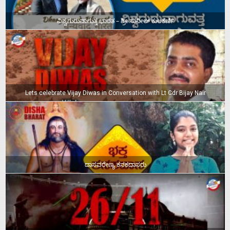
ವಿಶ್ವಗುರುವಾಗುತ್ತ ಭಾರತ – ಶ್ರೀ ಸುನೀಲ್‌ ಕುಲಕರ್ಣಿ
Lets celebrate Vijay Diwas in Conversation with Lt Cdr Bijay Nair
ದಾಸವರೇಣ್ಯ ಕನಕದಾಸರು