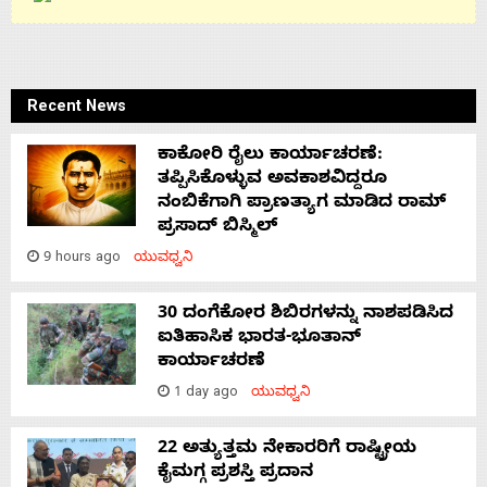
Recent News
ಕಾಕೋರಿ ರೈಲು ಕಾರ್ಯಾಚರಣೆ:
ತಪ್ಪಿಸಿಕೊಳ್ಳುವ ಅವಕಾಶವಿದ್ದರೂ
ನಂಬಿಕೆಗಾಗಿ ಪ್ರಾಣತ್ಯಾಗ ಮಾಡಿದ ರಾಮ್
ಪ್ರಸಾದ್ ಬಿಸ್ಮಿಲ್
9 hours ago
ಯುವಧ್ವನಿ
30 ದಂಗೆಕೋರ ಶಿಬಿರಗಳನ್ನು ನಾಶಪಡಿಸಿದ
ಐತಿಹಾಸಿಕ ಭಾರತ-ಭೂತಾನ್
ಕಾರ್ಯಾಚರಣೆ
1 day ago
ಯುವಧ್ವನಿ
22 ಅತ್ಯುತ್ತಮ ನೇಕಾರರಿಗೆ ರಾಷ್ಟ್ರೀಯ
ಕೈಮಗ್ಗ ಪ್ರಶಸ್ತಿ ಪ್ರದಾನ