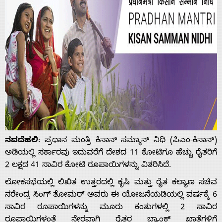
ನವದೆಹಲಿ
: ಪ್ರಧಾನ ಮಂತ್ರಿ ಕಿಸಾನ್ ಸಮ್ಮಾನ್ ನಿಧಿ (ಪಿಎಂ-ಕಿಸಾನ್)
ಅಡಿಯಲ್ಲಿ ಸರ್ಕಾರವು ಇದುವರೆಗೆ ದೇಶದ 11 ಕೋಟಿಗೂ ಹೆಚ್ಚು ರೈತರಿಗೆ
2 ಲಕ್ಷದ 41 ಸಾವಿರ ಕೋಟಿ ರೂಪಾಯಿಗಳನ್ನು ವಿತರಿಸಿದೆ.
ಲೋಕಸಭೆಯಲ್ಲಿ ಲಿಖಿತ ಉತ್ತರದಲ್ಲಿ ಕೃಷಿ ಮತ್ತು ರೈತ ಕಲ್ಯಾಣ ಸಚಿವ
ನರೇಂದ್ರ ಸಿಂಗ್ ತೋಮರ್ ಅವರು ಈ ಯೋಜನೆಯಡಿಯಲ್ಲಿ ವರ್ಷಕ್ಕೆ 6
ಸಾವಿರ ರೂಪಾಯಿಗಳನ್ನು ಮೂರು ಕಂತುಗಳಲ್ಲಿ 2 ಸಾವಿರ
ರೂಪಾಯಿಗಳಂತೆ ನೇರವಾಗಿ ರೈತರ ಬ್ಯಾಂಕ್ ಖಾತೆಗಳಿಗೆ