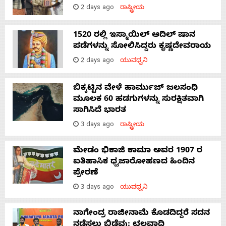
2 days ago
ರಾಷ್ಟ್ರೀಯ
1520 ರಲ್ಲಿ ಇಸ್ಮಾಯಿಲ್ ಆದಿಲ್ ಷಾನ
ಪಡೆಗಳನ್ನು ಸೋಲಿಸಿದ್ದರು ಕೃಷ್ಣದೇವರಾಯ
2 days ago
ಯುವಧ್ವನಿ
ಬಿಕ್ಕಟ್ಟಿನ ವೇಳೆ ಹಾರ್ಮುಜ್ ಜಲಸಂಧಿ
ಮೂಲಕ 60 ಹಡಗುಗಳನ್ನು ಸುರಕ್ಷಿತವಾಗಿ
ಸಾಗಿಸಿದೆ ಭಾರತ
3 days ago
ರಾಷ್ಟ್ರೀಯ
ಮೇಡಂ ಭಿಕಾಜಿ ಕಾಮಾ ಅವರ 1907 ರ
ಐತಿಹಾಸಿಕ ಧ್ವಜಾರೋಹಣದ ಹಿಂದಿನ
ಪ್ರೇರಣೆ
3 days ago
ಯುವಧ್ವನಿ
ನಾಗೇಂದ್ರ ರಾಜೀನಾಮೆ ಕೊಡದಿದ್ದರೆ ಸದನ
ನಡೆಸಲು ಬಿಡೆವು: ಛಲವಾದಿ