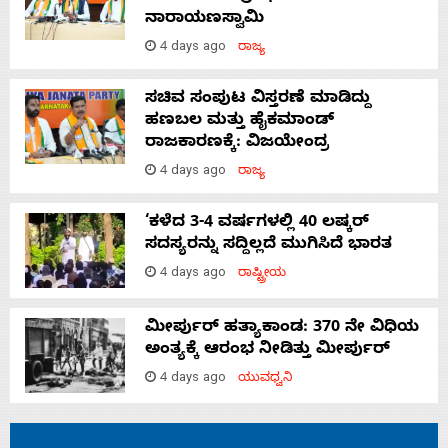
ನಾರಾಯಣಸ್ವಾಮಿ
4 days ago
ರಾಜ್ಯ
ಸಚಿವ ಸಂಪುಟ ವಿಸ್ತರಣೆ ಮಾಡಿದ್ದು
ಹಣಬಲ ಮತ್ತು ಹೈಕಮಾಂಡ್
ರಾಜಕಾರಣಕ್ಕೆ: ವಿಜಯೇಂದ್ರ
4 days ago
ರಾಜ್ಯ
‘ಕಳೆದ 3-4 ವರ್ಷಗಳಲ್ಲಿ 40 ಲಷ್ಕರ್
ಸದಸ್ಯರನ್ನು ಸದ್ದಿಲ್ಲದೆ ಮುಗಿಸಿದೆ ಭಾರತ
4 days ago
ರಾಷ್ಟ್ರೀಯ
ಮೀರ್ಪುರ್ ಹತ್ಯಾಕಾಂಡ: 370 ನೇ ವಿಧಿಯ
ಅಂತ್ಯಕ್ಕೆ ಆರಂಭ ನೀಡಿತ್ತು ಮೀರ್ಪುರ್
4 days ago
ಯುವಧ್ವನಿ