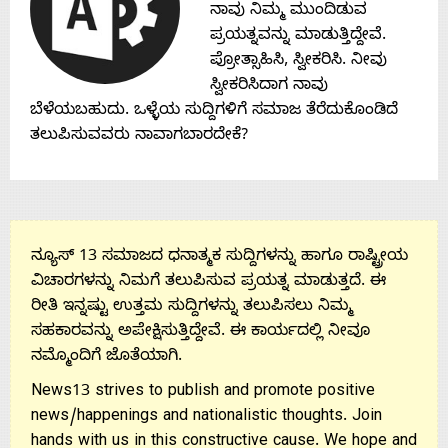
ನಾವು ನಿಮ್ಮ ಮುಂದಿಡುವ
ಪ್ರಯತ್ನವನ್ನು ಮಾಡುತ್ತಿದ್ದೇವೆ.
ಪ್ರೋತ್ಸಾಹಿಸಿ, ಸ್ವೀಕರಿಸಿ. ನೀವು
ಸ್ವೀಕರಿಸಿದಾಗ ನಾವು
ಬೆಳೆಯಬಹುದು. ಒಳ್ಳೆಯ ಸುದ್ದಿಗಳಿಗೆ ಸಮಾಜ ತೆರೆದುಕೊಂಡಿದೆ
ತಲುಪಿಸುವವರು ನಾವಾಗಬಾರದೇಕೆ?
ನ್ಯೂಸ್ 13 ಸಮಾಜದ ಧನಾತ್ಮಕ ಸುದ್ದಿಗಳನ್ನು ಹಾಗೂ ರಾಷ್ಟ್ರೀಯ
ವಿಚಾರಗಳನ್ನು ನಿಮಗೆ ತಲುಪಿಸುವ ಪ್ರಯತ್ನ ಮಾಡುತ್ತದೆ. ಈ
ರೀತಿ ಇನ್ನಷ್ಟು ಉತ್ತಮ ಸುದ್ದಿಗಳನ್ನು ತಲುಪಿಸಲು ನಿಮ್ಮ
ಸಹಕಾರವನ್ನು ಅಪೇಕ್ಷಿಸುತ್ತಿದ್ದೇವೆ. ಈ ಕಾರ್ಯದಲ್ಲಿ ನೀವೂ
ನಮ್ಮೊಂದಿಗೆ ಜೊತೆಯಾಗಿ.
News13 strives to publish and promote positive
news/happenings and nationalistic thoughts. Join
hands with us in this constructive cause. We hope and