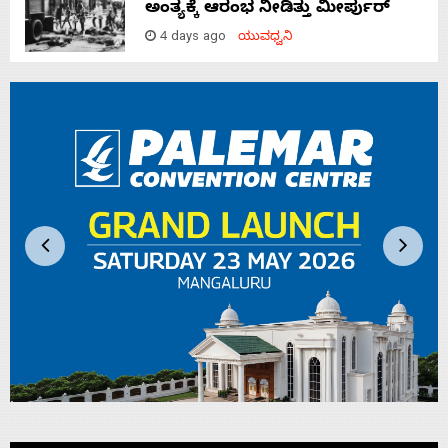
ಅಂತ್ಯಕ್ಕೆ ಆರಂಭ ನೀಡಿತ್ತು ಮೀರ್ಪುರ್
4 days ago
ಯುವಧ್ವನಿ