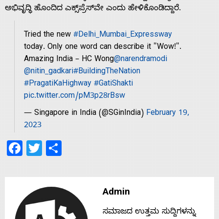
With
ಅಭಿವೃದ್ಧಿ ಹೊಂದಿದ ಎಕ್ಸ್‌ಪ್ರೆಸ್‌ವೇ ಎಂದು ಹೇಳಿಕೊಂಡಿದ್ದಾರೆ.
s
Tried the new
#Delhi_Mumbai_Expressway
today. Only one word can describe it "Wow!".
Amazing India – HC Wong
@narendramodi
Contact
@nitin_gadkari
#BuildingTheNation
#PragatiKaHighway
#GatiShakti
Us
pic.twitter.com/pM3p28rBsw
— Singapore in India (@SGinIndia)
February 19,
2023
Facebook
Twitter
Share
Admin
ಸಮಾಜದ ಉತ್ತಮ ಸುದ್ದಿಗಳನ್ನು