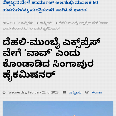
ನಾಗೇಂದ್ರ ರಾಜೀನಾಮೆ ಕೊಡದಿದ್ದರೆ ಸದನ ನಡೆಸಲು
ಸ
ಬಿಡೆವು: ಛಲವಾದಿ ನಾರಾಯಣಸ್ವಾಮಿ
ಹ
News13
ಸುದ್ದಿಗಳು
ರಾಷ್ಟ್ರೀಯ
ದೆಹಲಿ-ಮುಂಬೈ ಎಕ್ಸ್‌ಪ್ರೆಸ್ ವೇಗೆ ʼವಾವ್‌ʼ
>
>
>
ಎಂದು ಕೊಂಡಾಡಿದ ಸಿಂಗಾಪುರ ಹೈಕಮಿಷನರ್
ದೆಹಲಿ-ಮುಂಬೈ ಎಕ್ಸ್‌ಪ್ರೆಸ್
ವೇಗೆ ʼವಾವ್‌ʼ ಎಂದು
ಕೊಂಡಾಡಿದ ಸಿಂಗಾಪುರ
ಹೈಕಮಿಷನರ್
Wednesday, February 22nd, 2023
ರಾಷ್ಟ್ರೀಯ
Admin