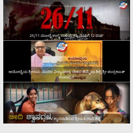
26/11 ಮುಂಬೈ ಉಗ್ರ ದಾಳಿಯ ಕಹಿ ನೆನಪಿಗೆ 12 ವರ್ಷ
ಅಯೋಧ್ಯೆಯ ಶ್ರೀರಾಮ ಮಂದಿರ ವಿನ್ಯಾಸಕಾರ, ದೇಶದ ಹೆಮ್ಮೆಯ ಶಿಲ್ಪಿ ಶ್ರೀ ಚಂದ್ರಕಾಂತ್‌
ಸೋಂಪುರ
ಬೀದಿ ಶ್ವಾನಗಳ ಶ್ವಾಸದಂತಿರುವ ಶ್ರೀಮತಿ ರಜನಿ ಶೆಟ್ಟಿ