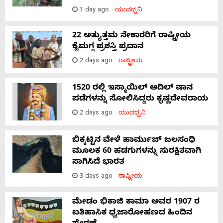
1 day ago
ಯುವಧ್ವನಿ
22 ಅತ್ಯುತ್ತಮ ನೇಕಾರರಿಗೆ ರಾಷ್ಟ್ರೀಯ
ಕೈಮಗ್ಗ ಪ್ರಶಸ್ತಿ ಪ್ರದಾನ
2 days ago
ರಾಷ್ಟ್ರೀಯ
1520 ರಲ್ಲಿ ಇಸ್ಮಾಯಿಲ್ ಆದಿಲ್ ಷಾನ
ಪಡೆಗಳನ್ನು ಸೋಲಿಸಿದ್ದರು ಕೃಷ್ಣದೇವರಾಯ
2 days ago
ಯುವಧ್ವನಿ
ಬಿಕ್ಕಟ್ಟಿನ ವೇಳೆ ಹಾರ್ಮುಜ್ ಜಲಸಂಧಿ
ಮೂಲಕ 60 ಹಡಗುಗಳನ್ನು ಸುರಕ್ಷಿತವಾಗಿ
ಸಾಗಿಸಿದೆ ಭಾರತ
3 days ago
ರಾಷ್ಟ್ರೀಯ
ಮೇಡಂ ಭಿಕಾಜಿ ಕಾಮಾ ಅವರ 1907 ರ
ಐತಿಹಾಸಿಕ ಧ್ವಜಾರೋಹಣದ ಹಿಂದಿನ