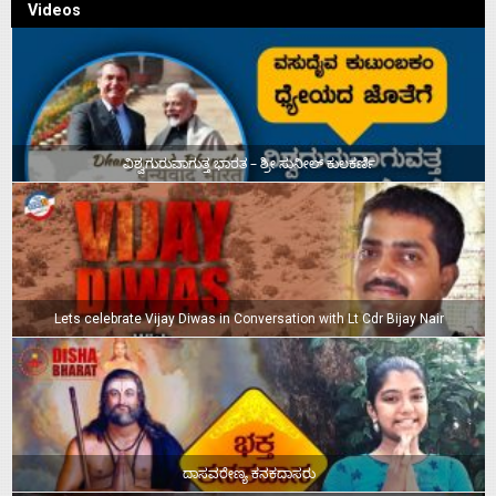
Videos
ವಿಶ್ವಗುರುವಾಗುತ್ತ ಭಾರತ – ಶ್ರೀ ಸುನೀಲ್‌ ಕುಲಕರ್ಣಿ
Lets celebrate Vijay Diwas in Conversation with Lt Cdr Bijay Nair
ದಾಸವರೇಣ್ಯ ಕನಕದಾಸರು