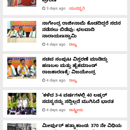
ಪ್ರೇರಣೆ
3 days ago
ಯುವಧ್ವನಿ
ನಾಗೇಂದ್ರ ರಾಜೀನಾಮೆ ಕೊಡದಿದ್ದರೆ ಸದನ
ನಡೆಸಲು ಬಿಡೆವು: ಛಲವಾದಿ
ನಾರಾಯಣಸ್ವಾಮಿ
4 days ago
ರಾಜ್ಯ
ಸಚಿವ ಸಂಪುಟ ವಿಸ್ತರಣೆ ಮಾಡಿದ್ದು
ಹಣಬಲ ಮತ್ತು ಹೈಕಮಾಂಡ್
ರಾಜಕಾರಣಕ್ಕೆ: ವಿಜಯೇಂದ್ರ
4 days ago
ರಾಜ್ಯ
‘ಕಳೆದ 3-4 ವರ್ಷಗಳಲ್ಲಿ 40 ಲಷ್ಕರ್
ಸದಸ್ಯರನ್ನು ಸದ್ದಿಲ್ಲದೆ ಮುಗಿಸಿದೆ ಭಾರತ
4 days ago
ರಾಷ್ಟ್ರೀಯ
ಮೀರ್ಪುರ್ ಹತ್ಯಾಕಾಂಡ: 370 ನೇ ವಿಧಿಯ