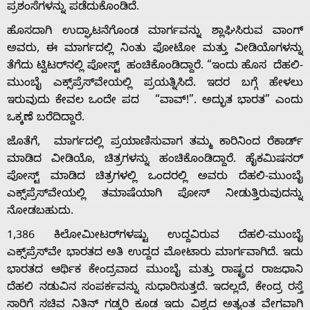
ಪ್ರಶಂಸೆಗಳನ್ನು ಪಡೆದುಕೊಂಡಿದೆ.
ಹೊಸದಾಗಿ ಉದ್ಘಾಟನೆಗೊಂಡ ಮಾರ್ಗವನ್ನು ಶ್ಲಾಘಿಸಿರುವ ವಾಂಗ್
ಅವರು, ಈ ಮಾರ್ಗದಲ್ಲಿ ನಿಂತು ಫೋಟೋ ಮತ್ತು ವೀಡಿಯೊಗಳನ್ನು
ತೆಗೆದು ಟ್ವಿಟರ್‌ನಲ್ಲಿ ಪೋಸ್ಟ್ ಹಂಚಿಕೊಂಡಿದ್ದಾರೆ. “ಇಂದು ಹೊಸ ದೆಹಲಿ-
ಮುಂಬೈ ಎಕ್ಸ್‌ಪ್ರೆಸ್‌ವೇಯಲ್ಲಿ ಪ್ರಯತ್ನಿಸಿದೆ. ಇದರ ಬಗ್ಗೆ ಹೇಳಲು
ಇರುವುದು ಕೇವಲ ಒಂದೇ ಪದ “ವಾವ್!”. ಅದ್ಭುತ ಭಾರತ” ಎಂದು
ಒಕ್ಕಣೆ ಬರೆದಿದ್ದಾರೆ.
Home
ಜೊತೆಗೆ, ಮಾರ್ಗದಲ್ಲಿ ಪ್ರಯಾಣಿಸುವಾಗ ತಮ್ಮ ಕಾರಿನಿಂದ ರೆಕಾರ್ಡ್
ಮಾಡಿದ ವೀಡಿಯೊ, ಚಿತ್ರಗಳನ್ನು ಹಂಚಿಕೊಂಡಿದ್ದಾರೆ. ಹೈಕಮಿಷನರ್
About
ಪೋಸ್ಟ್ ಮಾಡಿದ ಚಿತ್ರಗಳಲ್ಲಿ ಒಂದರಲ್ಲಿ ಅವರು ದೆಹಲಿ-ಮುಂಬೈ
ಎಕ್ಸ್‌ಪ್ರೆಸ್‌ವೇಯಲ್ಲಿ ತಮಾಷೆಯಾಗಿ ಪೋಸ್ ನೀಡುತ್ತಿರುವುದನ್ನು
ನೋಡಬಹುದು.
Us
1,386 ಕಿಲೋಮೀಟರ್‌ಗಳಷ್ಟು ಉದ್ದವಿರುವ ದೆಹಲಿ-ಮುಂಬೈ
ಎಕ್ಸ್‌ಪ್ರೆಸ್‌ವೇ ಭಾರತದ ಅತಿ ಉದ್ದದ ಮೋಟಾರು ಮಾರ್ಗವಾಗಿದೆ. ಇದು
Advertise
ಭಾರತದ ಆರ್ಥಿಕ ಕೇಂದ್ರವಾದ ಮುಂಬೈ ಮತ್ತು ರಾಷ್ಟ್ರದ ರಾಜಧಾನಿ
ದೆಹಲಿ ನಡುವಿನ ಸಂಪರ್ಕವನ್ನು ಸುಧಾರಿಸುತ್ತದೆ. ಇದಲ್ಲದೆ, ಕೇಂದ್ರ ರಸ್ತೆ
ಸಾರಿಗೆ ಸಚಿವ ನಿತಿನ್ ಗಡ್ಕರಿ ಕೂಡ ಇದು ವಿಶ್ವದ ಅತ್ಯಂತ ವೇಗವಾಗಿ