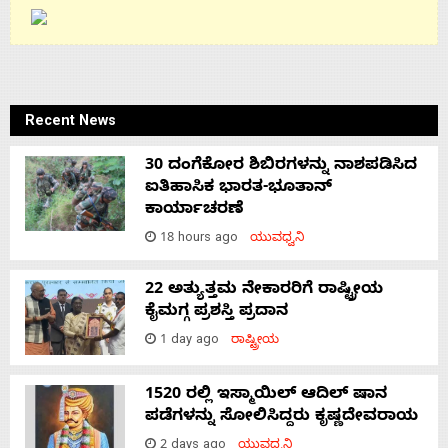
Recent News
30 ದಂಗೆಕೋರ ಶಿಬಿರಗಳನ್ನು ನಾಶಪಡಿಸಿದ
ಐತಿಹಾಸಿಕ ಭಾರತ-ಭೂತಾನ್
ಕಾರ್ಯಾಚರಣೆ
18 hours ago
ಯುವಧ್ವನಿ
22 ಅತ್ಯುತ್ತಮ ನೇಕಾರರಿಗೆ ರಾಷ್ಟ್ರೀಯ
ಕೈಮಗ್ಗ ಪ್ರಶಸ್ತಿ ಪ್ರದಾನ
1 day ago
ರಾಷ್ಟ್ರೀಯ
1520 ರಲ್ಲಿ ಇಸ್ಮಾಯಿಲ್ ಆದಿಲ್ ಷಾನ
ಪಡೆಗಳನ್ನು ಸೋಲಿಸಿದ್ದರು ಕೃಷ್ಣದೇವರಾಯ
2 days ago
ಯುವಧ್ವನಿ