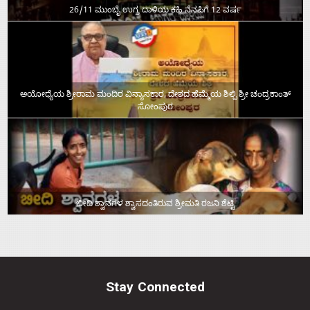
26/11 ಮುಂಬೈ ಉಗ್ರ ದಾಳಿಯ ಕಹಿ ನೆನಪಿಗೆ 12 ವರ್ಷ
ಅಯೋಧ್ಯೆಯ ಶ್ರೀರಾಮ ಮಂದಿರ ವಿನ್ಯಾಸಕಾರ, ದೇಶದ ಹೆಮ್ಮೆಯ ಶಿಲ್ಪಿ ಶ್ರೀ ಚಂದ್ರಕಾಂತ್‌
ಸೋಂಪುರ
ಬೀದಿ ಶ್ವಾನಗಳ ಶ್ವಾಸದಂತಿರುವ ಶ್ರೀಮತಿ ರಜನಿ ಶೆಟ್ಟಿ
Stay Connected