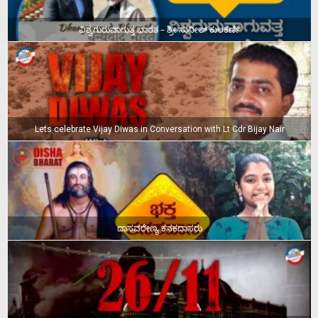
ವಿಶ್ವಗುರುವಾಗುತ್ತ ಭಾರತ – ಶ್ರೀ ಸುನೀಲ್‌ ಕುಲಕರ್ಣಿ
Lets celebrate Vijay Diwas in Conversation with Lt Cdr Bijay Nair
ದಾಸವರೇಣ್ಯ ಕನಕದಾಸರು