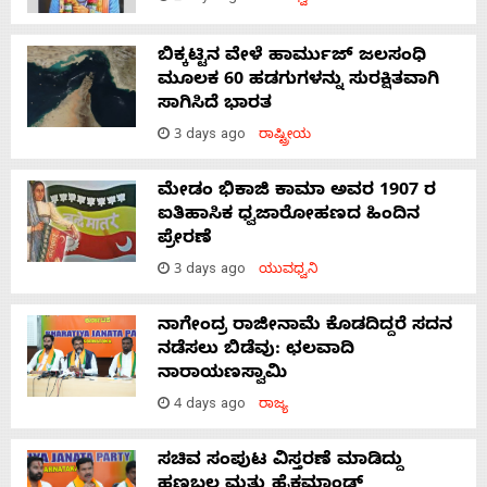
ಬಿಕ್ಕಟ್ಟಿನ ವೇಳೆ ಹಾರ್ಮುಜ್ ಜಲಸಂಧಿ
ಮೂಲಕ 60 ಹಡಗುಗಳನ್ನು ಸುರಕ್ಷಿತವಾಗಿ
ಸಾಗಿಸಿದೆ ಭಾರತ
3 days ago
ರಾಷ್ಟ್ರೀಯ
ಮೇಡಂ ಭಿಕಾಜಿ ಕಾಮಾ ಅವರ 1907 ರ
ಐತಿಹಾಸಿಕ ಧ್ವಜಾರೋಹಣದ ಹಿಂದಿನ
ಪ್ರೇರಣೆ
3 days ago
ಯುವಧ್ವನಿ
ನಾಗೇಂದ್ರ ರಾಜೀನಾಮೆ ಕೊಡದಿದ್ದರೆ ಸದನ
ನಡೆಸಲು ಬಿಡೆವು: ಛಲವಾದಿ
ನಾರಾಯಣಸ್ವಾಮಿ
4 days ago
ರಾಜ್ಯ
ಸಚಿವ ಸಂಪುಟ ವಿಸ್ತರಣೆ ಮಾಡಿದ್ದು
ಹಣಬಲ ಮತ್ತು ಹೈಕಮಾಂಡ್