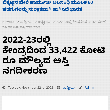
ನಾಗೇಂದ್ರ ರಾಜೀನಾಮೆ ಕೊಡದಿದ್ದರೆ ಸದನ ನಡೆಸಲು
ಸ
ಬಿಡೆವು: ಛಲವಾದಿ ನಾರಾಯಣಸ್ವಾಮಿ
ಹ
News13
ಸುದ್ದಿಗಳು
ರಾಷ್ಟ್ರೀಯ
2022-23ರಲ್ಲಿ ಕೇಂದ್ರದಿಂದ 33,422 ಕೋಟಿ
>
>
>
ರೂ ಮೌಲ್ಯದ ಆಸ್ತಿ ನಗದೀಕರಣ
2022-23ರಲ್ಲಿ
ಕೇಂದ್ರದಿಂದ 33,422 ಕೋಟಿ
ರೂ ಮೌಲ್ಯದ ಆಸ್ತಿ
ನಗದೀಕರಣ
Tuesday, November 22nd, 2022
ರಾಷ್ಟ್ರೀಯ
Admin