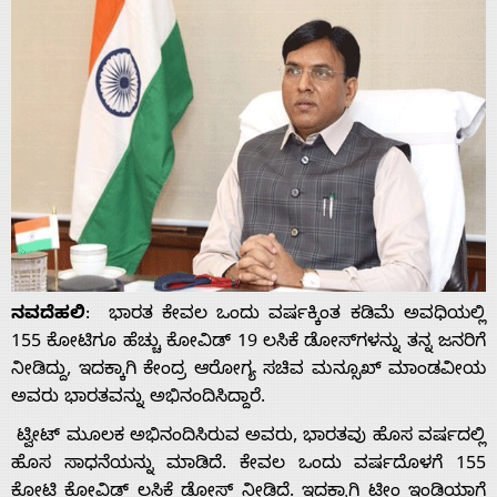
ನವದೆಹಲಿ
: ಭಾರತ ಕೇವಲ ಒಂದು ವರ್ಷಕ್ಕಿಂತ ಕಡಿಮೆ ಅವಧಿಯಲ್ಲಿ
155 ಕೋಟಿಗೂ ಹೆಚ್ಚು ಕೋವಿಡ್ 19 ಲಸಿಕೆ ಡೋಸ್‌ಗಳನ್ನು ತನ್ನ ಜನರಿಗೆ
ನೀಡಿದ್ದು, ಇದಕ್ಕಾಗಿ ಕೇಂದ್ರ ಆರೋಗ್ಯ ಸಚಿವ ಮನ್ಸೂಖ್‌ ಮಾಂಡವೀಯ
ಅವರು ಭಾರತವನ್ನು ಅಭಿನಂದಿಸಿದ್ದಾರೆ.
ಟ್ವೀಟ್ ಮೂಲಕ ಅಭಿನಂದಿಸಿರುವ ಅವರು, ಭಾರತವು ಹೊಸ ವರ್ಷದಲ್ಲಿ
ಹೊಸ ಸಾಧನೆಯನ್ನು ಮಾಡಿದೆ. ಕೇವಲ ಒಂದು ವರ್ಷದೊಳಗೆ 155
ಕೋಟಿ ಕೋವಿಡ್‌ ಲಸಿಕೆ ಡೋಸ್ ನೀಡಿದೆ. ಇದಕ್ಕಾಗಿ ಟೀಂ ಇಂಡಿಯಾಗೆ