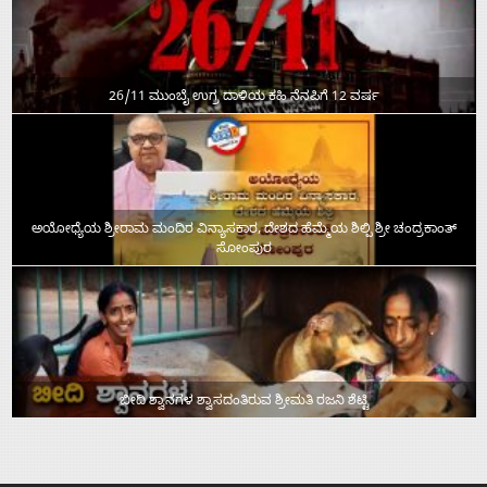
26/11 ಮುಂಬೈ ಉಗ್ರ ದಾಳಿಯ ಕಹಿ ನೆನಪಿಗೆ 12 ವರ್ಷ
ಅಯೋಧ್ಯೆಯ ಶ್ರೀರಾಮ ಮಂದಿರ ವಿನ್ಯಾಸಕಾರ, ದೇಶದ ಹೆಮ್ಮೆಯ ಶಿಲ್ಪಿ ಶ್ರೀ ಚಂದ್ರಕಾಂತ್‌
ಸೋಂಪುರ
ಬೀದಿ ಶ್ವಾನಗಳ ಶ್ವಾಸದಂತಿರುವ ಶ್ರೀಮತಿ ರಜನಿ ಶೆಟ್ಟಿ