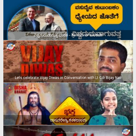
ವಿಶ್ವಗುರುವಾಗುತ್ತ ಭಾರತ – ಶ್ರೀ ಸುನೀಲ್‌ ಕುಲಕರ್ಣಿ
Lets celebrate Vijay Diwas in Conversation with Lt Cdr Bijay Nair
ದಾಸವರೇಣ್ಯ ಕನಕದಾಸರು