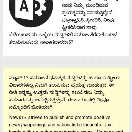
Contact
ನಾವು ನಿಮ್ಮ ಮುಂದಿಡುವ
ಪ್ರಯತ್ನವನ್ನು ಮಾಡುತ್ತಿದ್ದೇವೆ.
Us
ಪ್ರೋತ್ಸಾಹಿಸಿ, ಸ್ವೀಕರಿಸಿ. ನೀವು
ಸ್ವೀಕರಿಸಿದಾಗ ನಾವು
ಬೆಳೆಯಬಹುದು. ಒಳ್ಳೆಯ ಸುದ್ದಿಗಳಿಗೆ ಸಮಾಜ ತೆರೆದುಕೊಂಡಿದೆ
ತಲುಪಿಸುವವರು ನಾವಾಗಬಾರದೇಕೆ?
ನ್ಯೂಸ್ 13 ಸಮಾಜದ ಧನಾತ್ಮಕ ಸುದ್ದಿಗಳನ್ನು ಹಾಗೂ ರಾಷ್ಟ್ರೀಯ
ವಿಚಾರಗಳನ್ನು ನಿಮಗೆ ತಲುಪಿಸುವ ಪ್ರಯತ್ನ ಮಾಡುತ್ತದೆ. ಈ
ರೀತಿ ಇನ್ನಷ್ಟು ಉತ್ತಮ ಸುದ್ದಿಗಳನ್ನು ತಲುಪಿಸಲು ನಿಮ್ಮ
ಸಹಕಾರವನ್ನು ಅಪೇಕ್ಷಿಸುತ್ತಿದ್ದೇವೆ. ಈ ಕಾರ್ಯದಲ್ಲಿ ನೀವೂ
ನಮ್ಮೊಂದಿಗೆ ಜೊತೆಯಾಗಿ.
News13 strives to publish and promote positive
news/happenings and nationalistic thoughts. Join