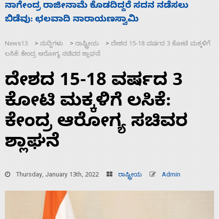
ಸಚಿವ ಸಂಪುಟ ವಿಸ್ತರಣೆ ಮಾಡಿದ್ದು ಹಣಬಲ ಮತ್ತು
‘
ಹೈಕಮಾಂಡ್ ರಾಜಕಾರಣಕ್ಕೆ: ವಿಜಯೇಂದ್ರ
ಮ
News13
ಸುದ್ದಿಗಳು
ರಾಷ್ಟ್ರೀಯ
ದೇಶದ 15-18 ವರ್ಷದ 3 ಕೋಟಿ ಮಕ್ಕಳಿಗೆ
>
>
>
ಲಸಿಕೆ: ಕೇಂದ್ರ ಆರೋಗ್ಯ ಸಚಿವರ ಶ್ಲಾಘನೆ
ದೇಶದ 15-18 ವರ್ಷದ 3
ಕೋಟಿ ಮಕ್ಕಳಿಗೆ ಲಸಿಕೆ:
ಕೇಂದ್ರ ಆರೋಗ್ಯ ಸಚಿವರ
ಶ್ಲಾಘನೆ
Thursday, January 13th, 2022
ರಾಷ್ಟ್ರೀಯ
Admin