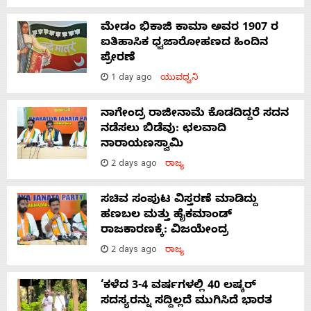
ಮೇಡಂ ಭಿಕಾಜಿ ಕಾಮಾ ಅವರ 1907 ರ
ಐತಿಹಾಸಿಕ ಧ್ವಜಾರೋಹಣದ ಹಿಂದಿನ
ಪ್ರೇರಣೆ
1 day ago
ಯುವಧ್ವನಿ
ನಾಗೇಂದ್ರ ರಾಜೀನಾಮೆ ಕೊಡದಿದ್ದರೆ ಸದನ
ನಡೆಸಲು ಬಿಡೆವು: ಛಲವಾದಿ
ನಾರಾಯಣಸ್ವಾಮಿ
2 days ago
ರಾಜ್ಯ
ಸಚಿವ ಸಂಪುಟ ವಿಸ್ತರಣೆ ಮಾಡಿದ್ದು
ಹಣಬಲ ಮತ್ತು ಹೈಕಮಾಂಡ್
ರಾಜಕಾರಣಕ್ಕೆ: ವಿಜಯೇಂದ್ರ
2 days ago
ರಾಜ್ಯ
‘ಕಳೆದ 3-4 ವರ್ಷಗಳಲ್ಲಿ 40 ಲಷ್ಕರ್
ಸದಸ್ಯರನ್ನು ಸದ್ದಿಲ್ಲದೆ ಮುಗಿಸಿದೆ ಭಾರತ