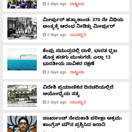
2 days ago
ರಾಷ್ಟ್ರೀಯ
ಮೀರ್ಪುರ್ ಹತ್ಯಾಕಾಂಡ: 370 ನೇ ವಿಧಿಯ
ಅಂತ್ಯಕ್ಕೆ ಆರಂಭ ನೀಡಿತ್ತು ಮೀರ್ಪುರ್
2 days ago
ಯುವಧ್ವನಿ
ಕೆಂಪು ಸಮುದ್ರದಲ್ಲಿ ದಾಳಿ, ಭಾರತ ಧ್ವಜ
ಹೊತ್ತ ಹಡಗು ಮುಳುಗಡೆ; ಎಲ್ಲಾ 13
ಭಾರತೀಯ ನಾವಿಕರ ರಕ್ಷಣೆ
2 days ago
ರಾಷ್ಟ್ರೀಯ
ವಿದೇಶಿ ಪ್ರಯಾಣಿಕನ ದಿನಚರಿಯಲ್ಲಿದೆ
ಅಯೋಧ್ಯೆಯ ಸತ್ಯ
2 days ago
ಯುವಧ್ವನಿ
ಜಾರ್ಖಾಂಡ್‌ ನೇಮಕಾತಿ ಪರೀಕ್ಷಾ ಅಕ್ರಮ:
ಕಾಂಗ್ರೆಸ್‌ ಮೌನ ಪ್ರಶ್ನಿಸಿದ ಇರಾನಿ