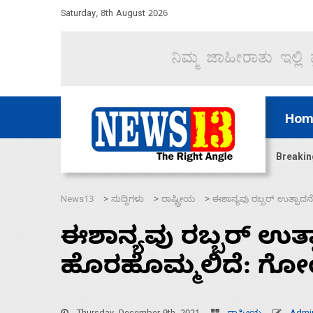
Saturday, 8th August 2026
Hom
ಜಲಸಂಧಿ ಮೂಲಕ 60 ಹಡಗುಗಳನ್ನು ಸುರಕ್ಷಿತವಾಗಿ ಸಾಗಿಸಿದೆ ಭ
Breakin
News13
ಸುದ್ದಿಗಳು
ರಾಷ್ಟ್ರೀಯ
ಈಶಾನ್ಯವು ರಬ್ಬರ್ ಉತ್ಪಾ
>
>
>
ಈಶಾನ್ಯವು ರಬ್ಬರ್ ಉತ್
ಹೊರಹೊಮ್ಮಲಿದೆ: ಗ