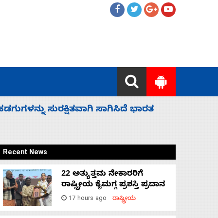
 ಬಿಡೆವು: ಛಲವಾದಿ ನಾರಾಯಣಸ್ವಾಮಿ
ಸಚಿವ ಸಂಪು
Recent News
22 ಅತ್ಯುತ್ತಮ ನೇಕಾರರಿಗೆ
ರಾಷ್ಟ್ರೀಯ ಕೈಮಗ್ಗ ಪ್ರಶಸ್ತಿ ಪ್ರದಾನ
17 hours ago
ರಾಷ್ಟ್ರೀಯ