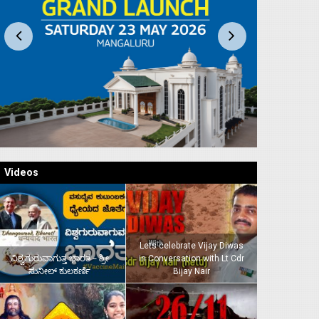
Videos
Lets celebrate Vijay Diwas
ವಿಶ್ವಗುರುವಾಗುತ್ತ ಭಾರತ – ಶ್ರೀ
in Conversation with Lt Cdr
ಸುನೀಲ್‌ ಕುಲಕರ್ಣಿ
Bijay Nair