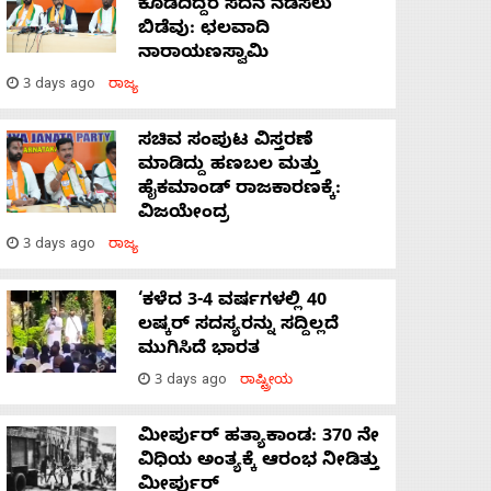
ಕೊಡದಿದ್ದರೆ ಸದನ ನಡೆಸಲು
ಬಿಡೆವು: ಛಲವಾದಿ
ನಾರಾಯಣಸ್ವಾಮಿ
3 days ago
ರಾಜ್ಯ
ಸಚಿವ ಸಂಪುಟ ವಿಸ್ತರಣೆ
ಮಾಡಿದ್ದು ಹಣಬಲ ಮತ್ತು
ಹೈಕಮಾಂಡ್ ರಾಜಕಾರಣಕ್ಕೆ:
ವಿಜಯೇಂದ್ರ
3 days ago
ರಾಜ್ಯ
‘ಕಳೆದ 3-4 ವರ್ಷಗಳಲ್ಲಿ 40
ಲಷ್ಕರ್ ಸದಸ್ಯರನ್ನು ಸದ್ದಿಲ್ಲದೆ
ಮುಗಿಸಿದೆ ಭಾರತ
3 days ago
ರಾಷ್ಟ್ರೀಯ
ಮೀರ್ಪುರ್ ಹತ್ಯಾಕಾಂಡ: 370 ನೇ
ವಿಧಿಯ ಅಂತ್ಯಕ್ಕೆ ಆರಂಭ ನೀಡಿತ್ತು
ಮೀರ್ಪುರ್