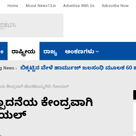
Home
About News13.in
Advertise With Us
Subscribe Now
e
ರಾಷ್ಟ್ರೀಯ
ರಾಜ್ಯ
ಅಂಕಣಗಳು
ಾರತ
ನಾಗೇಂದ್ರ ರಾಜೀನಾಮೆ ಕೊಡದಿದ್ದರೆ ಸದನ ನಡೆಸಲು
g News :
ದನೆಯ ಕೇಂದ್ರವಾಗಿ ಹೊರಹೊಮ್ಮಲಿದೆ: ಗೋಯಲ್
ಪಾದನೆಯ ಕೇಂದ್ರವಾಗಿ
ೋಯಲ್