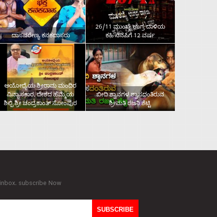
26/11 ಮುಂಬೈ ಉಗ್ರ ದಾಳಿಯ
ದಾಸವರೇಣ್ಯ ಕನಕದಾಸರು
ಕಹಿ ನೆನಪಿಗೆ 12 ವರ್ಷ
ಅಯೋಧ್ಯೆಯ ಶ್ರೀರಾಮ ಮಂದಿರ
ವಿನ್ಯಾಸಕಾರ, ದೇಶದ ಹೆಮ್ಮೆಯ
ಬೀದಿ ಶ್ವಾನಗಳ ಶ್ವಾಸದಂತಿರುವ
ಶಿಲ್ಪಿ ಶ್ರೀ ಚಂದ್ರಕಾಂತ್‌ ಸೋಂಪುರ
ಶ್ರೀಮತಿ ರಜನಿ ಶೆಟ್ಟಿ
 inbox. subscribe Now