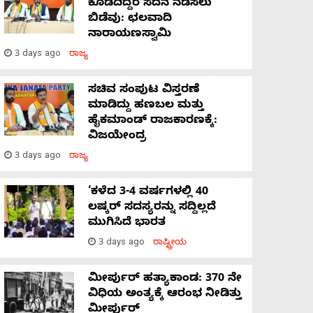
ಕೊಡದಿದ್ದರೆ ಸದನ ನಡೆಸಲು
ಬಿಡೆವು: ಛಲವಾದಿ
ನಾರಾಯಣಸ್ವಾಮಿ
3 days ago
ರಾಜ್ಯ
ಸಚಿವ ಸಂಪುಟ ವಿಸ್ತರಣೆ
ಮಾಡಿದ್ದು ಹಣಬಲ ಮತ್ತು
ಹೈಕಮಾಂಡ್ ರಾಜಕಾರಣಕ್ಕೆ:
ವಿಜಯೇಂದ್ರ
3 days ago
ರಾಜ್ಯ
‘ಕಳೆದ 3-4 ವರ್ಷಗಳಲ್ಲಿ 40
ಲಷ್ಕರ್ ಸದಸ್ಯರನ್ನು ಸದ್ದಿಲ್ಲದೆ
ಮುಗಿಸಿದೆ ಭಾರತ
3 days ago
ರಾಷ್ಟ್ರೀಯ
ಮೀರ್ಪುರ್ ಹತ್ಯಾಕಾಂಡ: 370 ನೇ
ವಿಧಿಯ ಅಂತ್ಯಕ್ಕೆ ಆರಂಭ ನೀಡಿತ್ತು
ಮೀರ್ಪುರ್