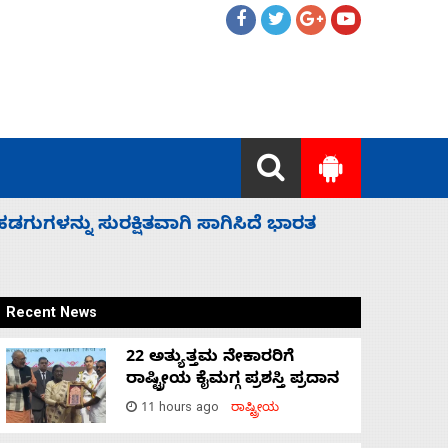
 ಬಿಡೆವು: ಛಲವಾದಿ ನಾರಾಯಣಸ್ವಾಮಿ
ಸಚಿವ ಸಂಪು
Recent News
22 ಅತ್ಯುತ್ತಮ ನೇಕಾರರಿಗೆ
ರಾಷ್ಟ್ರೀಯ ಕೈಮಗ್ಗ ಪ್ರಶಸ್ತಿ ಪ್ರದಾನ
11 hours ago
ರಾಷ್ಟ್ರೀಯ