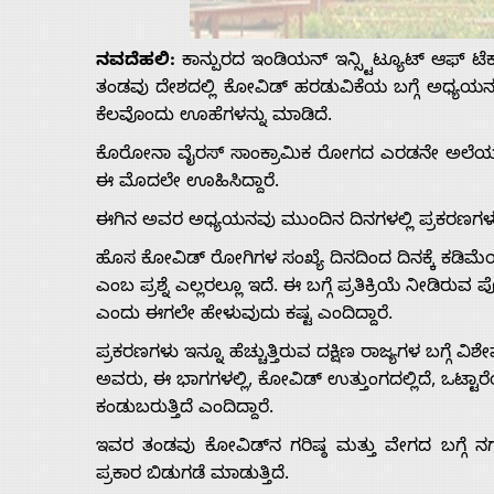
Us
ನವದೆಹಲಿ:
ಕಾನ್ಪುರದ ಇಂಡಿಯನ್ ಇನ್ಸ್ಟಿಟ್ಯೂಟ್ ಆಫ್ ಟ
Advertise
ತಂಡವು ದೇಶದಲ್ಲಿ ಕೋವಿಡ್ ಹರಡುವಿಕೆಯ ಬಗ್ಗೆ ಅಧ್ಯಯನ 
ಕೆಲವೊಂದು ಊಹೆಗಳನ್ನು ಮಾಡಿದೆ.
With
ಕೊರೋನಾ ವೈರಸ್ ಸಾಂಕ್ರಾಮಿಕ ರೋಗದ ಎರಡನೇ ಅಲೆಯು ಮ
ಈ ಮೊದಲೇ ಊಹಿಸಿದ್ದಾರೆ.
s
ಈಗಿನ ಅವರ ಅಧ್ಯಯನವು ಮುಂದಿನ ದಿನಗಳಲ್ಲಿ ಪ್ರಕರಣಗಳು 
ಹೊಸ ಕೋವಿಡ್ ರೋಗಿಗಳ ಸಂಖ್ಯೆ ದಿನದಿಂದ ದಿನಕ್ಕೆ ಕಡಿಮ
ಎಂಬ ಪ್ರಶ್ನೆ ಎಲ್ಲರಲ್ಲೂ ಇದೆ. ಈ ಬಗ್ಗೆ ಪ್ರತಿಕ್ರಿಯೆ ನೀಡ
Contact
ಎಂದು ಈಗಲೇ ಹೇಳುವುದು ಕಷ್ಟ ಎಂದಿದ್ದಾರೆ.
Us
ಪ್ರಕರಣಗಳು ಇನ್ನೂ ಹೆಚ್ಚುತ್ತಿರುವ ದಕ್ಷಿಣ ರಾಜ್ಯಗಳ ಬಗ್ಗೆ
ಅವರು, ಈ ಭಾಗಗಳಲ್ಲಿ, ಕೋವಿಡ್ ಉತ್ತುಂಗದಲ್ಲಿದೆ, ಒಟ್ಟಾರೆ
ಕಂಡುಬರುತ್ತಿದೆ ಎಂದಿದ್ದಾರೆ.
ಇವರ ತಂಡವು ಕೋವಿಡ್‌ನ ಗರಿಷ್ಠ ಮತ್ತು ವೇಗದ ಬಗ್ಗೆ 
ಪ್ರಕಾರ ಬಿಡುಗಡೆ ಮಾಡುತ್ತಿದೆ.