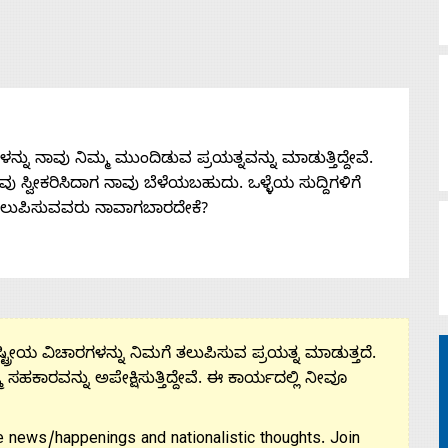
ನು ನಾವು ನಿಮ್ಮ ಮುಂದಿಡುವ ಪ್ರಯತ್ನವನ್ನು ಮಾಡುತ್ತಿದ್ದೇವೆ.
 ನೀವು ಸ್ವೀಕರಿಸಿದಾಗ ನಾವು ಬೆಳೆಯಬಹುದು. ಒಳ್ಳೆಯ ಸುದ್ದಿಗಳಿಗೆ
ತಲುಪಿಸುವವರು ನಾವಾಗಬಾರದೇಕೆ?
ಟ್ರೀಯ ವಿಚಾರಗಳನ್ನು ನಿಮಗೆ ತಲುಪಿಸುವ ಪ್ರಯತ್ನ ಮಾಡುತ್ತದೆ.
ಮ ಸಹಕಾರವನ್ನು ಅಪೇಕ್ಷಿಸುತ್ತಿದ್ದೇವೆ. ಈ ಕಾರ್ಯದಲ್ಲಿ ನೀವೂ
 news/happenings and nationalistic thoughts. Join