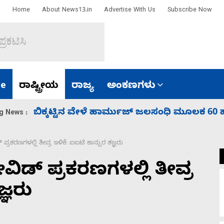
Home
About News13.in
Advertise With Us
Subscribe Now
e
ರಾಷ್ಟ್ರೀಯ
ರಾಜ್ಯ
ಅಂಕಣಗಳು
ಾರತ
ನಾಗೇಂದ್ರ ರಾಜೀನಾಮೆ ಕೊಡದಿದ್ದರೆ ಸದನ ನಡೆಸಲು
g News :
್ರಕರಣಗಳಲ್ಲಿ ತೀವ್ರ ಇಳಿಕೆ: ಐಐಟಿ ಕಾನ್ಪುರ ತಜ್ಞರು
ಿಡ್ ಪ್ರಕರಣಗಳಲ್ಲಿ ತೀವ್ರ
್ಞರು