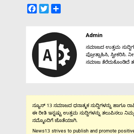
Facebook
Twitter
Share
Admin
ಸಮಾಜದ ಉತ್ತಮ ಸುದ್ದಿಗಳನ್
ಪ್ರೋತ್ಸಾಹಿಸಿ, ಸ್ವೀಕರಿಸಿ.
ಸಮಾಜ ತೆರೆದುಕೊಂಡಿದೆ 
ನ್ಯೂಸ್ 13 ಸಮಾಜದ ಧನಾತ್ಮಕ ಸುದ್ದಿಗಳನ್ನು ಹಾಗೂ ರಾಷ್
ಈ ರೀತಿ ಇನ್ನಷ್ಟು ಉತ್ತಮ ಸುದ್ದಿಗಳನ್ನು ತಲುಪಿಸಲು ನಿಮ್
ನಮ್ಮೊಂದಿಗೆ ಜೊತೆಯಾಗಿ.
News13 strives to publish and promote positive