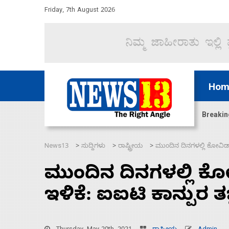
Friday, 7th August 2026
Hom
ಜಲಸಂಧಿ ಮೂಲಕ 60 ಹಡಗುಗಳನ್ನು ಸುರಕ್ಷಿತವಾಗಿ ಸಾಗಿಸಿದೆ ಭ
Breakin
News13
ಸುದ್ದಿಗಳು
ರಾಷ್ಟ್ರೀಯ
ಮುಂದಿನ ದಿನಗಳಲ್ಲಿ ಕೋವಿಡ್ ಪ
>
>
>
ಮುಂದಿನ ದಿನಗಳಲ್ಲಿ ಕೋವ
ಇಳಿಕೆ: ಐಐಟಿ ಕಾನ್ಪುರ ತಜ