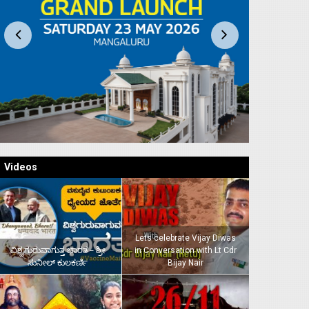
Videos
Lets celebrate Vijay Diwas
ವಿಶ್ವಗುರುವಾಗುತ್ತ ಭಾರತ – ಶ್ರೀ
in Conversation with Lt Cdr
ಸುನೀಲ್‌ ಕುಲಕರ್ಣಿ
Bijay Nair