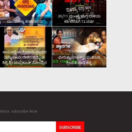
26/11 ಮುಂಬೈ ಉಗ್ರ ದಾಳಿಯ
ದಾಸವರೇಣ್ಯ ಕನಕದಾಸರು
ಕಹಿ ನೆನಪಿಗೆ 12 ವರ್ಷ
ಅಯೋಧ್ಯೆಯ ಶ್ರೀರಾಮ ಮಂದಿರ
ವಿನ್ಯಾಸಕಾರ, ದೇಶದ ಹೆಮ್ಮೆಯ
ಬೀದಿ ಶ್ವಾನಗಳ ಶ್ವಾಸದಂತಿರುವ
ಶಿಲ್ಪಿ ಶ್ರೀ ಚಂದ್ರಕಾಂತ್‌ ಸೋಂಪುರ
ಶ್ರೀಮತಿ ರಜನಿ ಶೆಟ್ಟಿ
 inbox. subscribe Now