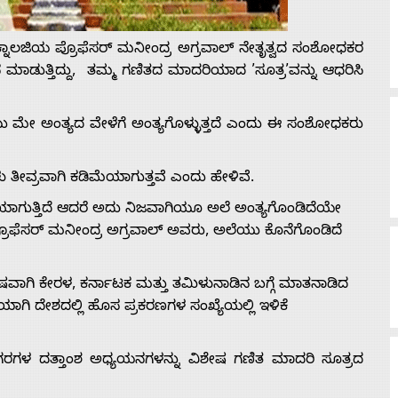
ೆಕ್ನಾಲಜಿಯ ಪ್ರೊಫೆಸರ್ ಮನೀಂದ್ರ ಅಗ್ರವಾಲ್ ನೇತೃತ್ವದ ಸಂಶೋಧಕರ
ಮಾಡುತ್ತಿದ್ದು, ತಮ್ಮ ಗಣಿತದ ಮಾದರಿಯಾದ ʼಸೂತ್ರʼವನ್ನು ಆಧರಿಸಿ
ೇ ಅಂತ್ಯದ ವೇಳೆಗೆ ಅಂತ್ಯಗೊಳ್ಳುತ್ತದೆ ಎಂದು ಈ ಸಂಶೋಧಕರು
ತೀವ್ರವಾಗಿ ಕಡಿಮೆಯಾಗುತ್ತವೆ ಎಂದು ಹೇಳಿವೆ.
ೆಯಾಗುತ್ತಿದೆ ಆದರೆ ಅದು ನಿಜವಾಗಿಯೂ ಅಲೆ ಅಂತ್ಯಗೊಂಡಿದೆಯೇ
ಿರುವ ಪ್ರೊಫೆಸರ್ ಮನೀಂದ್ರ ಅಗ್ರವಾಲ್ ಅವರು, ಅಲೆಯು ಕೊನೆಗೊಂಡಿದೆ
 ವಿಶೇಷವಾಗಿ ಕೇರಳ, ಕರ್ನಾಟಕ ಮತ್ತು ತಮಿಳುನಾಡಿನ ಬಗ್ಗೆ ಮಾತನಾಡಿದ
ಯಾಗಿ ದೇಶದಲ್ಲಿ ಹೊಸ ಪ್ರಕರಣಗಳ ಸಂಖ್ಯೆಯಲ್ಲಿ ಇಳಿಕೆ
ನಗರಗಳ ದತ್ತಾಂಶ ಅಧ್ಯಯನಗಳನ್ನು ವಿಶೇಷ ಗಣಿತ ಮಾದರಿ ಸೂತ್ರದ