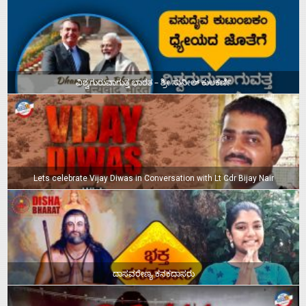
ವಿಶ್ವಗುರುವಾಗುತ್ತ ಭಾರತ – ಶ್ರೀ ಸುನೀಲ್‌ ಕುಲಕರ್ಣಿ
Lets celebrate Vijay Diwas in Conversation with Lt Cdr Bijay Nair
ದಾಸವರೇಣ್ಯ ಕನಕದಾಸರು