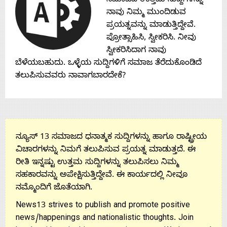
ಸಮಾಜದ ಉತ್ತಮ ಸುದ್ದಿಗಳನ್ನು
ನಾವು ನಿಮ್ಮ ಮುಂದಿಡುವ
ಪ್ರಯತ್ನವನ್ನು ಮಾಡುತ್ತಿದ್ದೇವೆ.
ಪ್ರೋತ್ಸಾಹಿಸಿ, ಸ್ವೀಕರಿಸಿ. ನೀವು
ಸ್ವೀಕರಿಸಿದಾಗ ನಾವು
ಬೆಳೆಯಬಹುದು. ಒಳ್ಳೆಯ ಸುದ್ದಿಗಳಿಗೆ ಸಮಾಜ ತೆರೆದುಕೊಂಡಿದೆ
ತಲುಪಿಸುವವರು ನಾವಾಗಬಾರದೇಕೆ?
ನ್ಯೂಸ್ 13 ಸಮಾಜದ ಧನಾತ್ಮಕ ಸುದ್ದಿಗಳನ್ನು ಹಾಗೂ ರಾಷ್ಟ್ರೀಯ
ವಿಚಾರಗಳನ್ನು ನಿಮಗೆ ತಲುಪಿಸುವ ಪ್ರಯತ್ನ ಮಾಡುತ್ತದೆ. ಈ
ರೀತಿ ಇನ್ನಷ್ಟು ಉತ್ತಮ ಸುದ್ದಿಗಳನ್ನು ತಲುಪಿಸಲು ನಿಮ್ಮ
ಸಹಕಾರವನ್ನು ಅಪೇಕ್ಷಿಸುತ್ತಿದ್ದೇವೆ. ಈ ಕಾರ್ಯದಲ್ಲಿ ನೀವೂ
ನಮ್ಮೊಂದಿಗೆ ಜೊತೆಯಾಗಿ.
News13 strives to publish and promote positive
news/happenings and nationalistic thoughts. Join