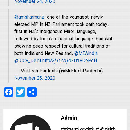
With
November 24, 2020
s
@gmsharmanz
, one of the youngest, newly
elected MP in NZ Parliament took oath today,
first in NZ’s indigenous Maori language,
Contact
followed by India’s classical language- Sanskrit,
showing deep respect for cultural traditions of
Us
both India and New Zealand.
@MEAIndia
@ICCR_Delhi
https://t.co/dZU1RCePeH
— Muktesh Pardeshi (@MukteshPardeshi)
November 25, 2020
Facebook
Twitter
Share
Admin