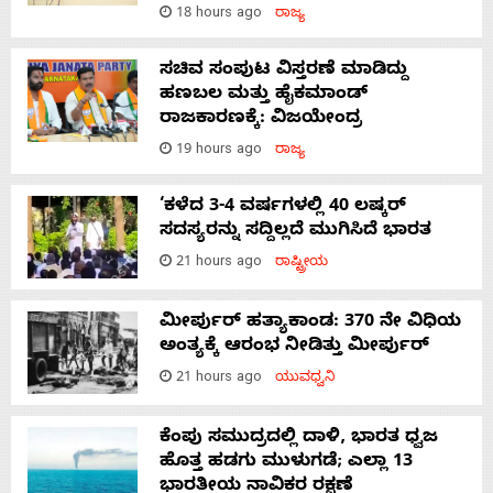
18 hours ago
ರಾಜ್ಯ
ಸಚಿವ ಸಂಪುಟ ವಿಸ್ತರಣೆ ಮಾಡಿದ್ದು
ಹಣಬಲ ಮತ್ತು ಹೈಕಮಾಂಡ್
ರಾಜಕಾರಣಕ್ಕೆ: ವಿಜಯೇಂದ್ರ
19 hours ago
ರಾಜ್ಯ
‘ಕಳೆದ 3-4 ವರ್ಷಗಳಲ್ಲಿ 40 ಲಷ್ಕರ್
ಸದಸ್ಯರನ್ನು ಸದ್ದಿಲ್ಲದೆ ಮುಗಿಸಿದೆ ಭಾರತ
21 hours ago
ರಾಷ್ಟ್ರೀಯ
ಮೀರ್ಪುರ್ ಹತ್ಯಾಕಾಂಡ: 370 ನೇ ವಿಧಿಯ
ಅಂತ್ಯಕ್ಕೆ ಆರಂಭ ನೀಡಿತ್ತು ಮೀರ್ಪುರ್
21 hours ago
ಯುವಧ್ವನಿ
ಕೆಂಪು ಸಮುದ್ರದಲ್ಲಿ ದಾಳಿ, ಭಾರತ ಧ್ವಜ
ಹೊತ್ತ ಹಡಗು ಮುಳುಗಡೆ; ಎಲ್ಲಾ 13
ಭಾರತೀಯ ನಾವಿಕರ ರಕ್ಷಣೆ