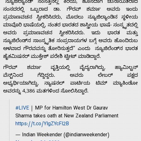
“ನ್ಯೂಜಿಲ್ಯಾಂಡ್ ಸಂಸತ್ತಿನಲ್ಲಿ ಕಿರಿಯ, ಹೊಸದಾಗಿ ಚುನಾಯಿತರಾದ
ಸಂಸದರಲ್ಲಿ ಒಬ್ಬರಾದ ಡಾ. ಗೌರವ್ ಶರ್ಮಾ ಅವರು ಇಂದು
ಪ್ರಮಾಣವಚನ ಸ್ವೀಕರಿಸಿದರು, ಮೊದಲು ನ್ಯೂಜಿಲ್ಯಾಂಡಿನ ಸ್ಥಳೀಯ
ಮಾವೊರಿ ಭಾಷೆಯಲ್ಲಿ, ನಂತರ ಭಾರತದ ಶಾಸ್ತ್ರೀಯ ಭಾಷೆ- ಸಂಸ್ಕೃತದಲ್ಲಿ
ಅವರು ಪ್ರಮಾಣವಚನ ಸ್ವೀಕರಿಸಿದರು. ಇದು ಭಾರತ ಮತ್ತು
ನ್ಯೂಜಿಲೆಂಡ್‌ನ ಸಾಂಸ್ಕೃತಿಕ ಸಂಪ್ರದಾಯಗಳ ಬಗ್ಗೆ ಅವರು ಹೊಂದಿರುಬ
ಆಳವಾದ ಗೌರವವನ್ನು ತೋರಿಸುತ್ತದೆ” ಎಂದು ನ್ಯೂಜಿಲೆಂಡ್‌ನ ಭಾರತ
Home
ಹೈಕಮಿಷನರ್ ಮುಕ್ತೇಶ್ ಪರೇಶಿ‌ ಟ್ವೀಟ್‌ ಮಾಡಿದ್ದಾರೆ.
ಗೌರವ್ ಶರ್ಮಾ ವೃತ್ತಿಯಲ್ಲಿ ವೈದ್ಯರಾಗಿದ್ದು, ಹ್ಯಾಮಿಲ್ಟನ್
ವೆಸ್ಟ್‌ನಿಂದ ಗೆದ್ದಿದ್ದರು. ಅವರು ಲೇಬರ್ ಪಕ್ಷದ
About
ಅಭ್ಯರ್ಥಿಯಾಗಿದ್ದು, ನ್ಯಾಷನಲ್‌ ಪಾರ್ಟಿಯ ಟಿಮ್ ಮ್ಯಾಕಿಂಡೋ
ಅವರನ್ನು 4,386 ಮತಗಳಿಂದ ಸೋಲಿಸಿದ್ದಾರೆ.
Us
#LIVE
| MP for Hamilton West Dr Gaurav
Sharma takes oath at New Zealand Parliament
Advertise
https://t.co/YlgZYcFl2B
— Indian Weekender (@indianweekender)