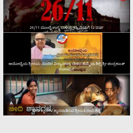
26/11 ಮುಂಬೈ ಉಗ್ರ ದಾಳಿಯ ಕಹಿ ನೆನಪಿಗೆ 12 ವರ್ಷ
ಅಯೋಧ್ಯೆಯ ಶ್ರೀರಾಮ ಮಂದಿರ ವಿನ್ಯಾಸಕಾರ, ದೇಶದ ಹೆಮ್ಮೆಯ ಶಿಲ್ಪಿ ಶ್ರೀ ಚಂದ್ರಕಾಂತ್‌
ಸೋಂಪುರ
ಬೀದಿ ಶ್ವಾನಗಳ ಶ್ವಾಸದಂತಿರುವ ಶ್ರೀಮತಿ ರಜನಿ ಶೆಟ್ಟಿ