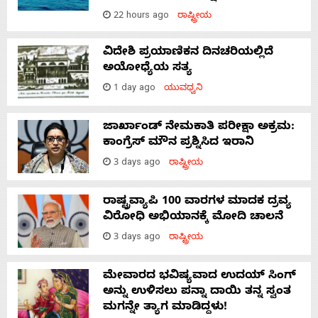
22 hours ago
ರಾಷ್ಟ್ರೀಯ
ವಿದೇಶಿ ಪ್ರಯಾಣಿಕನ ದಿನಚರಿಯಲ್ಲಿದೆ
ಅಯೋಧ್ಯೆಯ ಸತ್ಯ
1 day ago
ಯುವಧ್ವನಿ
ಜಾರ್ಖಾಂಡ್‌ ನೇಮಕಾತಿ ಪರೀಕ್ಷಾ ಅಕ್ರಮ:
ಕಾಂಗ್ರೆಸ್‌ ಮೌನ ಪ್ರಶ್ನಿಸಿದ ಇರಾನಿ
3 days ago
ರಾಷ್ಟ್ರೀಯ
ರಾಷ್ಟ್ರವ್ಯಾಪಿ 100 ವಾರಗಳ ಮಾದಕ ದ್ರವ್ಯ
ವಿರೋಧಿ ಅಭಿಯಾನಕ್ಕೆ ಮೋದಿ ಚಾಲನೆ
3 days ago
ರಾಷ್ಟ್ರೀಯ
ಮೇವಾರದ ಭವಿಷ್ಯವಾದ ಉದಯ್ ಸಿಂಗ್
ಅನ್ನು ಉಳಿಸಲು ಪನ್ನಾ ದಾಯಿ ತನ್ನ ಸ್ವಂತ
ಮಗನ್ನೇ ತ್ಯಾಗ ಮಾಡಿದ್ದಳು!