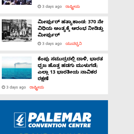
3 days ago
ರಾಷ್ಟ್ರೀಯ
ಮೀರ್ಪುರ್ ಹತ್ಯಾಕಾಂಡ: 370 ನೇ
ವಿಧಿಯ ಅಂತ್ಯಕ್ಕೆ ಆರಂಭ ನೀಡಿತ್ತು
ಮೀರ್ಪುರ್
3 days ago
ಯುವಧ್ವನಿ
ಕೆಂಪು ಸಮುದ್ರದಲ್ಲಿ ದಾಳಿ, ಭಾರತ
ಧ್ವಜ ಹೊತ್ತ ಹಡಗು ಮುಳುಗಡೆ;
ಎಲ್ಲಾ 13 ಭಾರತೀಯ ನಾವಿಕರ
ರಕ್ಷಣೆ
3 days ago
ರಾಷ್ಟ್ರೀಯ