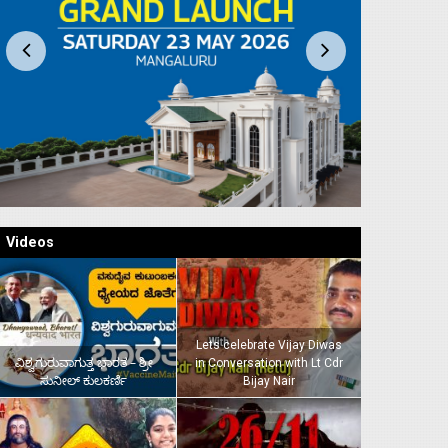
Videos
Lets celebrate Vijay Diwas
ವಿಶ್ವಗುರುವಾಗುತ್ತ ಭಾರತ – ಶ್ರೀ
in Conversation with Lt Cdr
ಸುನೀಲ್‌ ಕುಲಕರ್ಣಿ
Bijay Nair