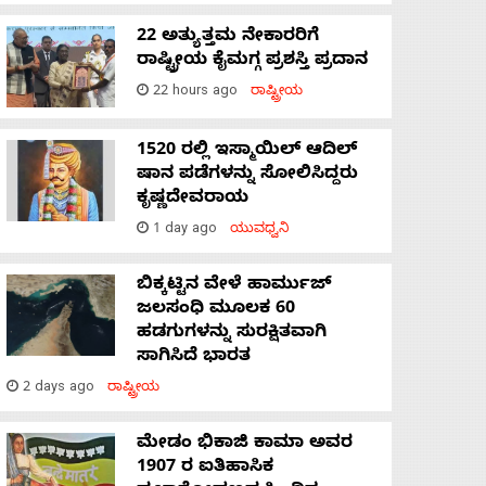
22 ಅತ್ಯುತ್ತಮ ನೇಕಾರರಿಗೆ
ರಾಷ್ಟ್ರೀಯ ಕೈಮಗ್ಗ ಪ್ರಶಸ್ತಿ ಪ್ರದಾನ
22 hours ago
ರಾಷ್ಟ್ರೀಯ
1520 ರಲ್ಲಿ ಇಸ್ಮಾಯಿಲ್ ಆದಿಲ್
ಷಾನ ಪಡೆಗಳನ್ನು ಸೋಲಿಸಿದ್ದರು
ಕೃಷ್ಣದೇವರಾಯ
1 day ago
ಯುವಧ್ವನಿ
ಬಿಕ್ಕಟ್ಟಿನ ವೇಳೆ ಹಾರ್ಮುಜ್
ಜಲಸಂಧಿ ಮೂಲಕ 60
ಹಡಗುಗಳನ್ನು ಸುರಕ್ಷಿತವಾಗಿ
ಸಾಗಿಸಿದೆ ಭಾರತ
2 days ago
ರಾಷ್ಟ್ರೀಯ
ಮೇಡಂ ಭಿಕಾಜಿ ಕಾಮಾ ಅವರ
1907 ರ ಐತಿಹಾಸಿಕ