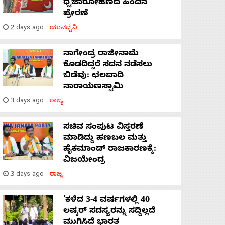
ಧ್ವಜಾರೋಹಣದ ಹಿಂದಿನ
ಪ್ರೇರಣೆ
2 days ago
ಯುವಧ್ವನಿ
ನಾಗೇಂದ್ರ ರಾಜೀನಾಮೆ
ಕೊಡದಿದ್ದರೆ ಸದನ ನಡೆಸಲು
ಬಿಡೆವು: ಛಲವಾದಿ
ನಾರಾಯಣಸ್ವಾಮಿ
3 days ago
ರಾಜ್ಯ
ಸಚಿವ ಸಂಪುಟ ವಿಸ್ತರಣೆ
ಮಾಡಿದ್ದು ಹಣಬಲ ಮತ್ತು
ಹೈಕಮಾಂಡ್ ರಾಜಕಾರಣಕ್ಕೆ:
ವಿಜಯೇಂದ್ರ
3 days ago
ರಾಜ್ಯ
‘ಕಳೆದ 3-4 ವರ್ಷಗಳಲ್ಲಿ 40
ಲಷ್ಕರ್ ಸದಸ್ಯರನ್ನು ಸದ್ದಿಲ್ಲದೆ
ಮುಗಿಸಿದೆ ಭಾರತ