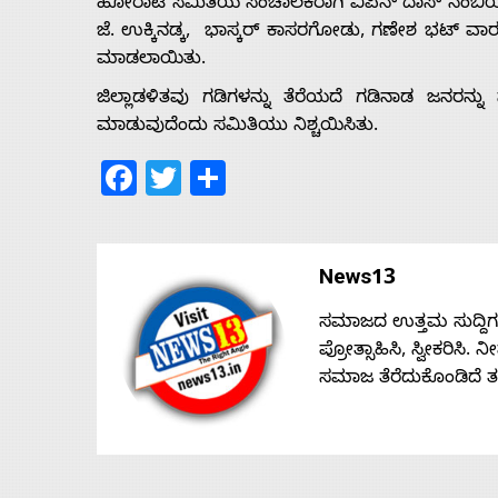
ಹೋರಾಟ ಸಮಿತಿಯ ಸಂಚಾಲಕರಾಗಿ ವಿಪಿನ್ ದಾಸ್ ನಂಬಿಯಾರ
ಜೆ. ಉಕ್ಕಿನಡ್ಕ, ಭಾಸ್ಕರ್ ಕಾಸರಗೋಡು, ಗಣೇಶ ಭಟ್ ವಾರ
ಮಾಡಲಾಯಿತು.
ಜಿಲ್ಲಾಡಳಿತವು ಗಡಿಗಳನ್ನು ತೆರೆಯದೆ ಗಡಿನಾಡ ಜನರನ್ನು 
ಮಾಡುವುದೆಂದು ಸಮಿತಿಯು ನಿಶ್ಚಯಿಸಿತು.
Facebook
Twitter
Share
News13
ಸಮಾಜದ ಉತ್ತಮ ಸುದ್ದಿಗಳನ್
ಪ್ರೋತ್ಸಾಹಿಸಿ, ಸ್ವೀಕರಿಸಿ.
ಸಮಾಜ ತೆರೆದುಕೊಂಡಿದೆ 