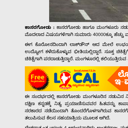
Us
Advertise
ಕಾಸರಗೋಡು :
ಕಾಸರಗೋಡು ಹಾಗೂ ಮಂಗಳೂರು ನಡುವೆ ದ
ಮೊದಲಾದ ವಿಷಯಗಳಿಗಾಗಿ ಸುಮಾರು 40000ಕ್ಕೂ ಹೆಚ್ಚು ಮಂ
With
ಈಗ ಕೊರೋನದಿಂದಾಗಿ ಲಾಕ್­ಡೌನ್ ಆದ ಮೇಲೆ ಉಭಯ 
ಉದ್ಯೋಗ ಕಳೆದುಕೊಳ್ಳುವ ಭೀತಿಯಲ್ಲಿದ್ದಾರೆ. ಸೂಕ್ತ ಚಿಕಿತ್ಸೆಗ
s
ಚಿಕಿತ್ಸೆಗಾಗಿ ಪರದಾಡುತ್ತಿದ್ದಾರೆ. ಮಂಗಳೂರಲ್ಲಿ ಕಲಿಯುತ್ತಿರು
Contact
Us
ಈ ಸಂದರ್ಭದಲ್ಲಿ ಕಾಸರಗೋಡು ಮಂಗಳೂರಿನ ನಡುವಿನ
ದಕ್ಷಿಣ ಕನ್ನಡಕ್ಕೆ ನಿತ್ಯ ಪ್ರಯಾಣಿಸುವವರ ಹಿತವನ್ನು ಕ
ಸರಕಾರದ ನಡೆಯಿಂದಾಗಿ ತೊಂದರೆಗೊಳಗಾಗಿರುವ ಕಾಸರಗೋ
ತಲುಪಿಸುವ ಕೆಲಸ ಸಹಯಾತ್ರಿಯ ಮೂಲಕ ಆಗಿದೆ.