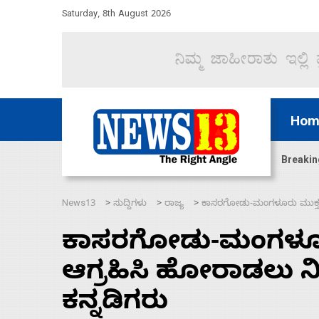
Saturday, 8th August 2026
Hom
ಜಲಸಂಧಿ ಮೂಲಕ 60 ಹಡಗುಗಳನ್ನು ಸುರಕ್ಷಿತವಾಗಿ ಸಾಗಿಸಿದೆ ಭ
Breakin
News13
ಸುದ್ದಿಗಳು
ರಾಜ್ಯ
ಕಾಸರಗೋಡು-ಮಂಗಳೂರು ಮುಕ್ತ ಸಂ
>
>
>
ಕಾಸರಗೋಡು-ಮಂಗಳೂರು 
ಆಗ್ರಹಿಸಿ ಹೋರಾಡಲು ನ
ಕನ್ನಡಿಗರು