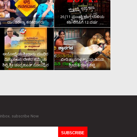
26/11 ಮುಂಬೈ ಉಗ್ರ ದಾಳಿಯ
ದಾಸವರೇಣ್ಯ ಕನಕದಾಸರು
ಕಹಿ ನೆನಪಿಗೆ 12 ವರ್ಷ
ಅಯೋಧ್ಯೆಯ ಶ್ರೀರಾಮ ಮಂದಿರ
ವಿನ್ಯಾಸಕಾರ, ದೇಶದ ಹೆಮ್ಮೆಯ
ಬೀದಿ ಶ್ವಾನಗಳ ಶ್ವಾಸದಂತಿರುವ
ಶಿಲ್ಪಿ ಶ್ರೀ ಚಂದ್ರಕಾಂತ್‌ ಸೋಂಪುರ
ಶ್ರೀಮತಿ ರಜನಿ ಶೆಟ್ಟಿ
 inbox. subscribe Now