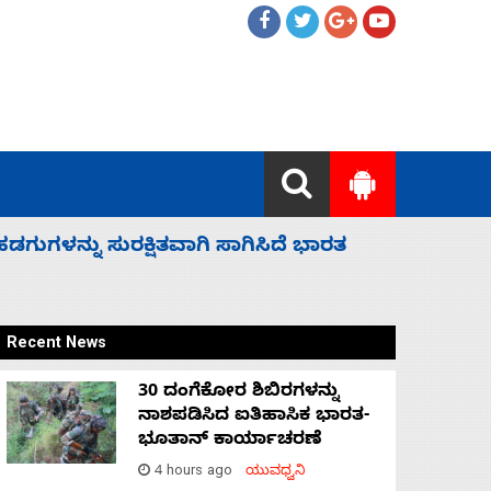
 ಬಿಡೆವು: ಛಲವಾದಿ ನಾರಾಯಣಸ್ವಾಮಿ
ಸಚಿವ ಸಂಪು
Recent News
30 ದಂಗೆಕೋರ ಶಿಬಿರಗಳನ್ನು
ನಾಶಪಡಿಸಿದ ಐತಿಹಾಸಿಕ ಭಾರತ-
ಭೂತಾನ್ ಕಾರ್ಯಾಚರಣೆ
4 hours ago
ಯುವಧ್ವನಿ