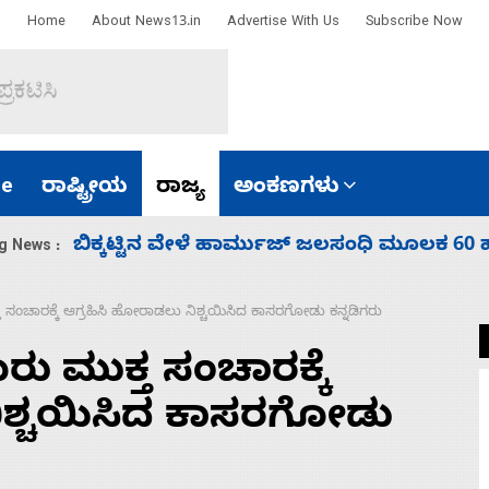
Home
About News13.in
Advertise With Us
Subscribe Now
e
ರಾಷ್ಟ್ರೀಯ
ರಾಜ್ಯ
ಅಂಕಣಗಳು
ಾರತ
ನಾಗೇಂದ್ರ ರಾಜೀನಾಮೆ ಕೊಡದಿದ್ದರೆ ಸದನ ನಡೆಸಲು
g News :
ಚಾರಕ್ಕೆ ಆಗ್ರಹಿಸಿ ಹೋರಾಡಲು ನಿಶ್ಚಯಿಸಿದ ಕಾಸರಗೋಡು ಕನ್ನಡಿಗರು
ಮುಕ್ತ ಸಂಚಾರಕ್ಕೆ
ಿಶ್ಚಯಿಸಿದ ಕಾಸರಗೋಡು