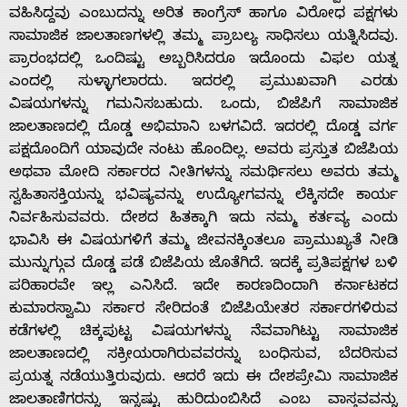
ವಹಿಸಿದ್ದವು ಎಂಬುದನ್ನು ಅರಿತ ಕಾಂಗ್ರೆಸ್ ಹಾಗೂ ವಿರೋಧ ಪಕ್ಷಗಳು
ಸಾಮಾಜಿಕ ಜಾಲತಾಣಗಳಲ್ಲಿ ತಮ್ಮ ಪ್ರಾಬಲ್ಯ ಸಾಧಿಸಲು ಯತ್ನಿಸಿದವು.
ಪ್ರಾರಂಭದಲ್ಲಿ ಒಂದಿಷ್ಟು ಅಬ್ಬರಿಸಿದರೂ ಇದೊಂದು ವಿಫಲ ಯತ್ನ
ಎಂದಲ್ಲಿ ಸುಳ್ಳಾಗಲಾರದು. ಇದರಲ್ಲಿ ಪ್ರಮುಖವಾಗಿ ಎರಡು
ವಿಷಯಗಳನ್ನು ಗಮನಿಸಬಹುದು. ಒಂದು, ಬಿಜೆಪಿಗೆ ಸಾಮಾಜಿಕ
ಜಾಲತಾಣದಲ್ಲಿ ದೊಡ್ಡ ಅಭಿಮಾನಿ ಬಳಗವಿದೆ. ಇದರಲ್ಲಿ ದೊಡ್ಡ ವರ್ಗ
ಪಕ್ಷದೊಂದಿಗೆ ಯಾವುದೇ ನಂಟು ಹೊಂದಿಲ್ಲ. ಅವರು ಪ್ರಸ್ತುತ ಬಿಜೆಪಿಯ
ಅಥವಾ ಮೋದಿ ಸರ್ಕಾರದ ನೀತಿಗಳನ್ನು ಸಮರ್ಥಿಸಲು ಅವರು ತಮ್ಮ
ಸ್ವಹಿತಾಸಕ್ತಿಯನ್ನು ಭವಿಷ್ಯವನ್ನು ಉದ್ಯೋಗವನ್ನು ಲೆಕ್ಕಿಸದೇ ಕಾರ್ಯ
ನಿರ್ವಹಿಸುವವರು. ದೇಶದ ಹಿತಕ್ಕಾಗಿ ಇದು ನಮ್ಮ ಕರ್ತವ್ಯ ಎಂದು
ಭಾವಿಸಿ ಈ ವಿಷಯಗಳಿಗೆ ತಮ್ಮ ಜೀವನಕ್ಕಿಂತಲೂ ಪ್ರಾಮುಖ್ಯತೆ ನೀಡಿ
ಮುನ್ನುಗ್ಗುವ ದೊಡ್ಡ ಪಡೆ ಬಿಜೆಪಿಯ ಜೊತೆಗಿದೆ. ಇದಕ್ಕೆ ಪ್ರತಿಪಕ್ಷಗಳ ಬಳಿ
ಪರಿಹಾರವೇ ಇಲ್ಲ ಎನಿಸಿದೆ. ಇದೇ ಕಾರಣದಿಂದಾಗಿ ಕರ್ನಾಟಕದ
ಕುಮಾರಸ್ವಾಮಿ ಸರ್ಕಾರ ಸೇರಿದಂತೆ ಬಿಜೆಪಿಯೇತರ ಸರ್ಕಾರಗಳಿರುವ
Home
ಕಡೆಗಳಲ್ಲಿ ಚಿಕ್ಕಪುಟ್ಟ ವಿಷಯಗಳನ್ನು ನೆವವಾಗಿಟ್ಟು ಸಾಮಾಜಿಕ
ಜಾಲತಾಣದಲ್ಲಿ ಸಕ್ರೀಯರಾಗಿರುವವರನ್ನು ಬಂಧಿಸುವ, ಬೆದರಿಸುವ
ಪ್ರಯತ್ನ ನಡೆಯುತ್ತಿರುವುದು. ಆದರೆ ಇದು ಈ ದೇಶಪ್ರೇಮಿ ಸಾಮಾಜಿಕ
About
ಜಾಲತಾಣಿಗರನ್ನು ಇನ್ನಷ್ಟು ಹುರಿದುಂಬಿಸಿದೆ ಎಂಬ ವಾಸ್ತವವನ್ನು