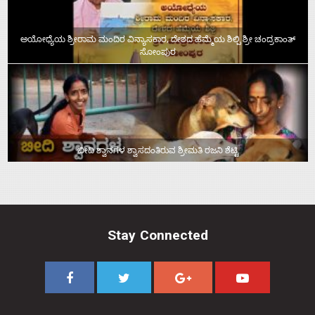
ಅಯೋಧ್ಯೆಯ ಶ್ರೀರಾಮ ಮಂದಿರ ವಿನ್ಯಾಸಕಾರ, ದೇಶದ ಹೆಮ್ಮೆಯ ಶಿಲ್ಪಿ ಶ್ರೀ ಚಂದ್ರಕಾಂತ್‌
ಸೋಂಪುರ
ಬೀದಿ ಶ್ವಾನಗಳ ಶ್ವಾಸದಂತಿರುವ ಶ್ರೀಮತಿ ರಜನಿ ಶೆಟ್ಟಿ
Stay Connected