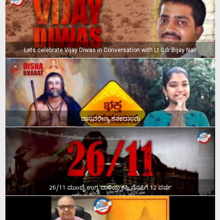
Lets celebrate Vijay Diwas in Conversation with Lt Cdr Bijay Nair
ದಾಸವರೇಣ್ಯ ಕನಕದಾಸರು
26/11 ಮುಂಬೈ ಉಗ್ರ ದಾಳಿಯ ಕಹಿ ನೆನಪಿಗೆ 12 ವರ್ಷ