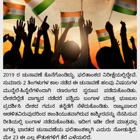
2019 ರ ಚುನಾವಣೆ ಕೊನೆಗೊಂಡಿದ್ದು, ಫಲಿತಾಂಶದ ನಿರೀಕ್ಷೆಯಲ್ಲಿದ್ದೇವೆ.
ಸುಮಾರು 2 ತಿಂಗಳುಗಳ ಕಾಲ ನಡೆದ ಈ ಚುನಾವಣೆ ಹಲವು ವಿಷಯಗಳ
ಮುನ್ನೆಲೆ-ಹಿನ್ನೆಲೆಗಳಿಂದಾಗಿ ರಣರಂಗದ ಸ್ವರೂಪ ಪಡೆದುಕೊಂಡಿತು.
ದೇಶದೆಲ್ಲೆಡೆ ವಾಗ್ವಾದ ನಡೆದರೆ ಪಶ್ಚಿಮ ಬಂಗಾಳ ಮಾತ್ರ ಭುಜಬಲ
ಪ್ರದರ್ಶಿಸಿ ದೇಶದ ಗಮನ ತನ್ನೆಡೆಗೆ ಸೆಳೆದುಕೊಂಡಿತು. ರಾಜ್ಯಪಾಲರ
ಆಡಳಿತವಿರುವುದರಿಂದ ಶಾಂತಿಯುತವಾಗಿರುವ ಕಾಶ್ಮೀರವನ್ನು ನೆನಪಿಸುವ
ರೀತಿಯಲ್ಲಿ ಬಂಗಾಳ ನಡೆದುಕೊಂಡಿತು. ಇದೀಗ ಇಡೀ ದೇಶ ಮಾತ್ರವಲ್ಲ
ಜಗತ್ತು ಭಾರತದ ಚುನಾವಣೆಯ ಫಲಿತಾಂಶಕ್ಕಾಗಿ ಎದುರು ನೋಡುತ್ತಿದೆ.
ಮೇ 23 ಈ ಎಲ್ಲ ಕೌತುಕಗಳಿಗೆ ತೆರೆ ಎಳೆಯಲಿದೆ.