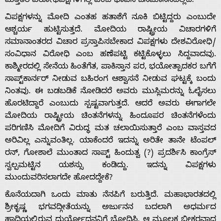
ಮತ್ತಿತರ ವಿರೋಧಪಕ್ಷಗಳಿಗಿಲ್ಲ ಎಂಬ ಭಾವನೆ ಜನಮಾನಸದಲ್ಲಿದೆ.
ವಿಪಕ್ಷಗಳನ್ನು ಮೋದಿ ಎಂತಹ ಹತಾಶೆಗೆ ನೂಕಿ ಬಿಟ್ಟಿದ್ದರು ಎಂಬುದೇ
ಆಶ್ಚರ್ಯ ಹುಟ್ಟಿಸುತ್ತದೆ. ಮೋದಿಯ ರಾಷ್ಟ್ರೀಯ ವಿಚಾರಗಳಿಗೆ
ಸಮಾನಾಂತರದ ವಿಚಾರ ಪ್ರಸ್ತಾಪಿಸಬೇಕಾದ ವಿಪಕ್ಷಗಳು ದೇಶವಿರೋಧಿ/
ಸಂವಿಧಾನ ವಿರೋಧಿ ಎಂಬ ಹಣೆಪಟ್ಟಿ ಕಟ್ಟಿಕೊಳ್ಳಲು ಸಿದ್ದವಾದವು.
ಕಾಶ್ಮೀರದಲ್ಲಿ ಸೇನೆಯ ಹಿಂತೆಗೆತ, ಪಾಕಿಸ್ತಾನ ಪರ, ಭಯೋತ್ಪಾದಕರ ಬಗೆಗೆ
ಸಾಪ್ಟ್‌ಕಾರ್ನರ್ ನೀಡುವ ಬಹಿರಂಗ ಆಶ್ವಾಸನೆ ನೀಡುವ ಘಟ್ಟಕ್ಕೆ ಬಂದು
ನಿಂತವು. ಈ ಬಡಬಡಿಕೆ ನೋಡಿದರೆ ಅವರು ಮುಸ್ಲಿಮರನ್ನು ಓಲೈಸಲು
ಹೊರಟಿದ್ದಾರೆ ಎಂಬುದು ಸ್ಪಷ್ಟವಾಗುತ್ತದೆ. ಆದರೆ ಅವರು ಈಗಾಗಲೇ
ಮೋದಿಯ ರಾಷ್ಟ್ರೀಯ ಚಿಂತನೆಗಳನ್ನು ಹಿಂದೂಪರ ಚಿಂತನೆಗಳೆಂದು
ಪರಿಗಣಿಸಿ ಮೋದಿಗೆ ವಿರುದ್ಧ ಮತ ಚಲಾಯಿಸುತ್ತಾರೆ ಎಂಬ ವಾಸ್ತವದ
ಅರಿವಿಲ್ಲ ಎನ್ನುವಂತಿಲ್ಲ. ಯಾಕೆಂದರೆ ಇದನ್ನು ಅರಿತೇ ತಾನೇ ಟೆಂಪಲ್
ರನ್, ಗೋಶಾಲೆ ಮುಂತಾದ ಸಾಪ್ಟ್ ಹಿಂದುತ್ವ (?) ಪ್ರದರ್ಶಿಸಿ ಕಾಂಗ್ರೆಸ್
ಸ್ವಲ್ಪಮಟ್ಟಿನ ಯಶಸ್ಸು ಕಂಡಿದ್ದು. ಇದನ್ನು ವಿಪಕ್ಷಗಳು
ಮುಂದುವರಿಸಲಾಗದೇ ಹೋದದ್ದೇಕೆ?
ಕೊನೆಯದಾಗಿ ಒಂದು ಮಾತು ನೆನಪಿಗೆ ಬರುತ್ತಿದೆ. ಮಹಾಭಾರತದಲ್ಲಿ
ಶ್ರೀಕೃಷ್ಣ ಭಗವದ್ಗೀತೆಯನ್ನು ಅರ್ಜುನನ ಬದಲಾಗಿ ಅಧರ್ಮದ
ಹಾದಿಯಲ್ಲಿರುವ ದುರ್ಯೋಧನನಿಗೆ ಬೋಧಿಸಿ, ಆ ಮೂಲಕ ಭೀಕರವಾದ