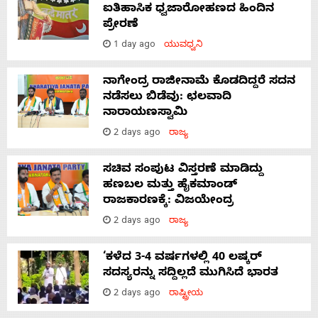
ಐತಿಹಾಸಿಕ ಧ್ವಜಾರೋಹಣದ ಹಿಂದಿನ
ಪ್ರೇರಣೆ
1 day ago
ಯುವಧ್ವನಿ
ನಾಗೇಂದ್ರ ರಾಜೀನಾಮೆ ಕೊಡದಿದ್ದರೆ ಸದನ
ನಡೆಸಲು ಬಿಡೆವು: ಛಲವಾದಿ
ನಾರಾಯಣಸ್ವಾಮಿ
2 days ago
ರಾಜ್ಯ
ಸಚಿವ ಸಂಪುಟ ವಿಸ್ತರಣೆ ಮಾಡಿದ್ದು
ಹಣಬಲ ಮತ್ತು ಹೈಕಮಾಂಡ್
ರಾಜಕಾರಣಕ್ಕೆ: ವಿಜಯೇಂದ್ರ
2 days ago
ರಾಜ್ಯ
‘ಕಳೆದ 3-4 ವರ್ಷಗಳಲ್ಲಿ 40 ಲಷ್ಕರ್
ಸದಸ್ಯರನ್ನು ಸದ್ದಿಲ್ಲದೆ ಮುಗಿಸಿದೆ ಭಾರತ
2 days ago
ರಾಷ್ಟ್ರೀಯ