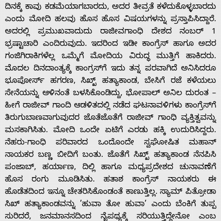
ದಿನಕ್ಕೆ ಕಾವು ಕಡಮೆಯಾಗಬಾರದು, ಅದರ ತೀವ್ರತೆ ಕಳೆದುಕೊಳ್ಳಬಾರದು
ಎಂದು ಮೋದಿ ಹಲವು ಹೊಸ ಹೊಸ ವಿಷಯಗಳನ್ನು ಪ್ರಸ್ತಾಪಿಸಿದ್ದಾರೆ.
ಅದರಲ್ಲಿ ಪ್ರಮುಖವಾದುದು ರಾಜೀವಗಾಂಧಿ ದೇಶದ ನಂಬರ್ 1
ಭ್ರಷ್ಟಾಚಾರಿ ಎಂದಿರುವುದು. ಇದರಿಂದ ಇಡೀ ಕಾಂಗ್ರೆಸ್ ಹಾಗೂ ಅದರ
ಗಂಜಿಗಿರಾಕಿಗಳೆಲ್ಲ ಒಮ್ಮೆಗೆ ಮೋದಿಯ ವಿರುದ್ಧ ಮುತ್ತಿಗೆ ಹಾಕಿದರು.
ಮೊದಲ ದಿನದಾಂತ್ಯಕ್ಕೆ ಕಾಂಗ್ರಸ್‌ಗೆ ಇದು ತನ್ನ ಪರವಾಗಿದೆ ಅನಿಸಿದರೂ
ಭೂಪೋರ್ಸ್ ಹಗರಣ, ಸಿಖ್ಖ್ ಹತ್ಯಾಕಾಂಡ, ಬೇಸಿಗೆ ರಜೆ ಕಳೆಯಲು
ಸೇನೆಯನ್ನು ಆಳಿನಂತೆ ಬಳಸಿಕೊಂಡಿದ್ದು, ಭೋಪಾಲ್ ಅನಿಲ ದುರಂತ –
ಹೀಗೆ ರಾಜೀವ್ ಗಾಂದಿ ಆಡಳಿತದಲ್ಲಿ ನಡೆದ ಘಟನಾವಳಿಗಳು ಕಾಂಗ್ರೆಸ್‌ಗೆ
ತಿರುಗುಬಾಣವಾಗುವುದರ ಜೊತೆಜೊತೆಗೆ ರಾಜೀವ್ ಗಾಂಧಿ ವ್ಯಕ್ತಿತ್ವವನ್ನು
ಮಸಕಾಗಿಸಿತು. ಮೋದಿ ಒಂದೇ ಏಟಿಗೆ ಎರಡು ಹಕ್ಕಿ ಉದುರಿಸಿದ್ದರು.
ನೆಹರು-ಗಾಂಧಿ ಪರಿವಾರದ ಒಂದೊಂದೇ ಸ್ವಘೋಷಿತ ಮಹಾನ್
ನಾಯಕರ ಬಣ್ಣ ಬೀದಿಗೆ ಬಂತು. ಜೊತೆಗೆ ಸಿಖ್ಖ್ ಹತ್ಯಾಕಾಂಡ ನೆನಪಿಸಿ
ಪಂಜಾಬ್, ಹರ್ಯಾಣ, ದಿಲ್ಲಿ ಹಾಗೂ ಮಧ್ಯಪ್ರದೇಶದ ಚುನಾವಣೆಗೆ
ಹೊಸ ರಂಗು ಮೂಡಿಸಿತು. ಹತಾಶ ಕಾಂಗ್ರೆಸ್ ನಾಯಕರು ಈ
ಹೊಡೆತದಿಂದ ಇನ್ನೂ ಚೇತರಿಸಿಕೊಂಡಂತೆ ಕಾಣುತ್ತಿಲ್ಲ. ಸ್ಯಾಮ್ ಪಿತ್ರೋಡಾ
ಸಿಖ್ ಹತ್ಯಾಕಾಂಡವನ್ನು ’ಹುವಾ ತೋ ಹುವಾ’ ಎಂದು ಬೆಂಕಿಗೆ ತುಪ್ಪ
ಸುರಿದರೆ, ಜನಮಾನಸದಿಂದ ನೈಪಥ್ಯಕ್ಕೆ ಸರಿಯುತ್ತಿದ್ದೇನೋ ಎಂಬ