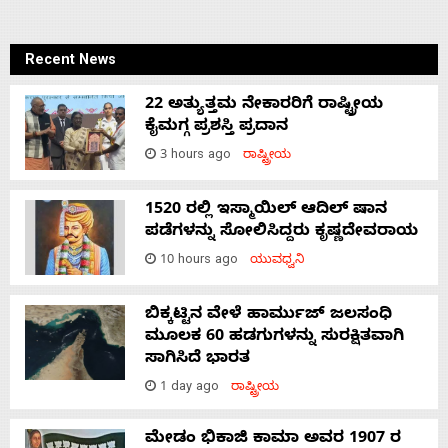
Recent News
22 ಅತ್ಯುತ್ತಮ ನೇಕಾರರಿಗೆ ರಾಷ್ಟ್ರೀಯ
ಕೈಮಗ್ಗ ಪ್ರಶಸ್ತಿ ಪ್ರದಾನ
3 hours ago
ರಾಷ್ಟ್ರೀಯ
1520 ರಲ್ಲಿ ಇಸ್ಮಾಯಿಲ್ ಆದಿಲ್ ಷಾನ
ಪಡೆಗಳನ್ನು ಸೋಲಿಸಿದ್ದರು ಕೃಷ್ಣದೇವರಾಯ
10 hours ago
ಯುವಧ್ವನಿ
ಬಿಕ್ಕಟ್ಟಿನ ವೇಳೆ ಹಾರ್ಮುಜ್ ಜಲಸಂಧಿ
ಮೂಲಕ 60 ಹಡಗುಗಳನ್ನು ಸುರಕ್ಷಿತವಾಗಿ
ಸಾಗಿಸಿದೆ ಭಾರತ
1 day ago
ರಾಷ್ಟ್ರೀಯ
ಮೇಡಂ ಭಿಕಾಜಿ ಕಾಮಾ ಅವರ 1907 ರ