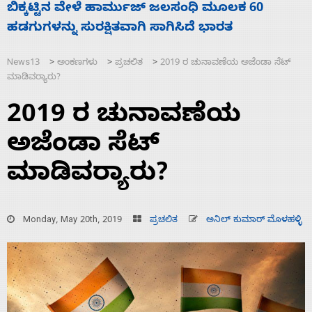
ನಾಗೇಂದ್ರ ರಾಜೀನಾಮೆ ಕೊಡದಿದ್ದರೆ ಸದನ ನಡೆಸಲು
ಸ
ಬಿಡೆವು: ಛಲವಾದಿ ನಾರಾಯಣಸ್ವಾಮಿ
ಹ
News13
ಅಂಕಣಗಳು
ಪ್ರಚಲಿತ
2019 ರ ಚುನಾವಣೆಯ ಅಜೆಂಡಾ ಸೆಟ್
>
>
>
ಮಾಡಿವರ್‍ಯಾರು?
2019 ರ ಚುನಾವಣೆಯ
ಅಜೆಂಡಾ ಸೆಟ್
ಮಾಡಿವರ್‍ಯಾರು?
Monday, May 20th, 2019
ಪ್ರಚಲಿತ
ಅನಿಲ್ ಕುಮಾರ್ ಮೊಳಹಳ್ಳಿ