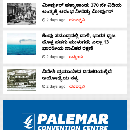
ಮೀರ್ಪುರ್ ಹತ್ಯಾಕಾಂಡ: 370 ನೇ ವಿಧಿಯ
ಅಂತ್ಯಕ್ಕೆ ಆರಂಭ ನೀಡಿತ್ತು ಮೀರ್ಪುರ್
2 days ago
ಯುವಧ್ವನಿ
ಕೆಂಪು ಸಮುದ್ರದಲ್ಲಿ ದಾಳಿ, ಭಾರತ ಧ್ವಜ
ಹೊತ್ತ ಹಡಗು ಮುಳುಗಡೆ; ಎಲ್ಲಾ 13
ಭಾರತೀಯ ನಾವಿಕರ ರಕ್ಷಣೆ
2 days ago
ರಾಷ್ಟ್ರೀಯ
ವಿದೇಶಿ ಪ್ರಯಾಣಿಕನ ದಿನಚರಿಯಲ್ಲಿದೆ
ಅಯೋಧ್ಯೆಯ ಸತ್ಯ
2 days ago
ಯುವಧ್ವನಿ