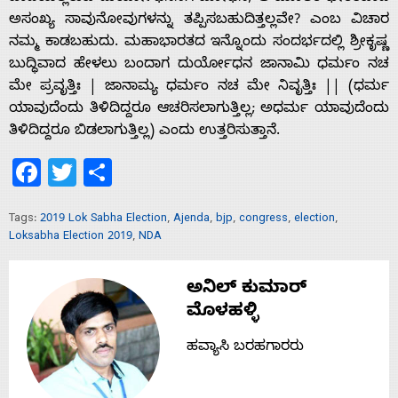
ಅಸಂಖ್ಯ ಸಾವುನೋವುಗಳನ್ನು ತಪ್ಪಿಸಬಹುದಿತ್ತಲ್ಲವೇ? ಎಂಬ ವಿಚಾರ
ನಮ್ಮ ಕಾಡಬಹುದು. ಮಹಾಭಾರತದ ಇನ್ನೊಂದು ಸಂದರ್ಭದಲ್ಲಿ ಶ್ರೀಕೃಷ್ಣ
ಬುದ್ಧಿವಾದ ಹೇಳಲು ಬಂದಾಗ ದುರ್ಯೋಧನ ಜಾನಾಮಿ ಧರ್ಮಂ ನಚ
ಮೇ ಪ್ರವೃತ್ತಿಃ | ಜಾನಾಮ್ಯ ಧರ್ಮಂ ನಚ ಮೇ ನಿವೃತ್ತಿಃ || (ಧರ್ಮ
ಯಾವುದೆಂದು ತಿಳಿದಿದ್ದರೂ ಆಚರಿಸಲಾಗುತ್ತಿಲ್ಲ; ಅಧರ್ಮ ಯಾವುದೆಂದು
ತಿಳಿದಿದ್ದರೂ ಬಿಡಲಾಗುತ್ತಿಲ್ಲ) ಎಂದು ಉತ್ತರಿಸುತ್ತಾನೆ.
Facebook
Twitter
Share
Tags:
2019 Lok Sabha Election
,
Ajenda
,
bjp
,
congress
,
election
,
Loksabha Election 2019
,
NDA
ಅನಿಲ್ ಕುಮಾರ್
ಮೊಳಹಳ್ಳಿ
ಹವ್ಯಾಸಿ ಬರಹಗಾರರು