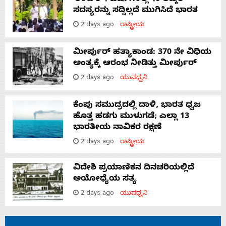
ಸದಸ್ಯರನ್ನು ಸದ್ದಿಲ್ಲದೆ ಮುಗಿಸಿದೆ ಭಾರತ
2 days ago
ರಾಷ್ಟ್ರೀಯ
ಮೀರ್ಪುರ್ ಹತ್ಯಾಕಾಂಡ: 370 ನೇ ವಿಧಿಯ
ಅಂತ್ಯಕ್ಕೆ ಆರಂಭ ನೀಡಿತ್ತು ಮೀರ್ಪುರ್
2 days ago
ಯುವಧ್ವನಿ
ಕೆಂಪು ಸಮುದ್ರದಲ್ಲಿ ದಾಳಿ, ಭಾರತ ಧ್ವಜ
ಹೊತ್ತ ಹಡಗು ಮುಳುಗಡೆ; ಎಲ್ಲಾ 13
ಭಾರತೀಯ ನಾವಿಕರ ರಕ್ಷಣೆ
2 days ago
ರಾಷ್ಟ್ರೀಯ
ವಿದೇಶಿ ಪ್ರಯಾಣಿಕನ ದಿನಚರಿಯಲ್ಲಿದೆ
ಅಯೋಧ್ಯೆಯ ಸತ್ಯ
2 days ago
ಯುವಧ್ವನಿ