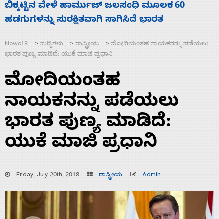
ನಾಗೇಂದ್ರ ರಾಜೀನಾಮೆ ಕೊಡದಿದ್ದರೆ ಸದನ ನಡೆಸಲು
ಸ
ಬಿಡೆವು: ಛಲವಾದಿ ನಾರಾಯಣಸ್ವಾಮಿ
ಹ
News13
ಸುದ್ದಿಗಳು
ರಾಷ್ಟ್ರೀಯ
ಮೋದಿಯಂತಹ ನಾಯಕನನ್ನು ಪಡೆಯಲು
>
>
>
ಭಾರತ ಪುಣ್ಯ ಮಾಡಿದೆ: ಯುಕೆ ಮಾಜಿ ಪ್ರಧಾನಿ
ಮೋದಿಯಂತಹ
ನಾಯಕನನ್ನು ಪಡೆಯಲು
ಭಾರತ ಪುಣ್ಯ ಮಾಡಿದೆ:
ಯುಕೆ ಮಾಜಿ ಪ್ರಧಾನಿ
Friday, July 20th, 2018
ರಾಷ್ಟ್ರೀಯ
Admin