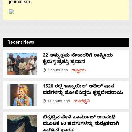
journalism.
Recent News
22 ಅತ್ಯುತ್ತಮ ನೇಕಾರರಿಗೆ ರಾಷ್ಟ್ರೀಯ
ಕೈಮಗ್ಗ ಪ್ರಶಸ್ತಿ ಪ್ರದಾನ
3 hours ago
ರಾಷ್ಟ್ರೀಯ
1520 ರಲ್ಲಿ ಇಸ್ಮಾಯಿಲ್ ಆದಿಲ್ ಷಾನ
ಪಡೆಗಳನ್ನು ಸೋಲಿಸಿದ್ದರು ಕೃಷ್ಣದೇವರಾಯ
11 hours ago
ಯುವಧ್ವನಿ
ಬಿಕ್ಕಟ್ಟಿನ ವೇಳೆ ಹಾರ್ಮುಜ್ ಜಲಸಂಧಿ
ಮೂಲಕ 60 ಹಡಗುಗಳನ್ನು ಸುರಕ್ಷಿತವಾಗಿ
ಸಾಗಿಸಿದೆ ಭಾರತ