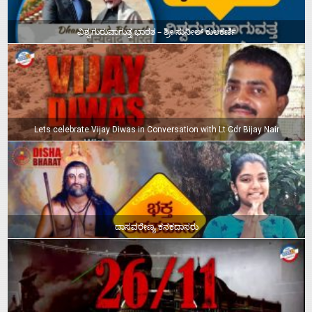
ವಿಶ್ವಗುರುವಾಗುತ್ತ ಭಾರತ – ಶ್ರೀ ಸುನೀಲ್‌ ಕುಲಕರ್ಣಿ
Lets celebrate Vijay Diwas in Conversation with Lt Cdr Bijay Nair
ದಾಸವರೇಣ್ಯ ಕನಕದಾಸರು