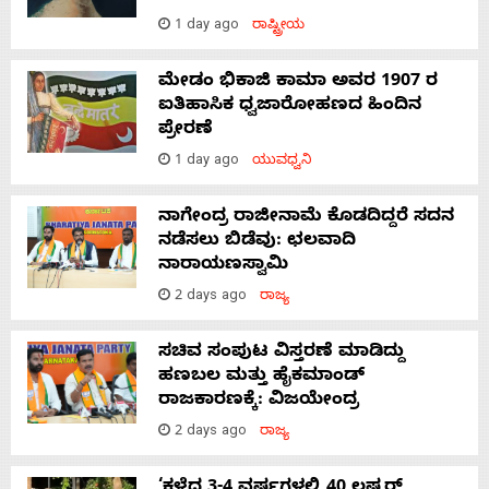
1 day ago
ರಾಷ್ಟ್ರೀಯ
ಮೇಡಂ ಭಿಕಾಜಿ ಕಾಮಾ ಅವರ 1907 ರ
ಐತಿಹಾಸಿಕ ಧ್ವಜಾರೋಹಣದ ಹಿಂದಿನ
ಪ್ರೇರಣೆ
1 day ago
ಯುವಧ್ವನಿ
ನಾಗೇಂದ್ರ ರಾಜೀನಾಮೆ ಕೊಡದಿದ್ದರೆ ಸದನ
ನಡೆಸಲು ಬಿಡೆವು: ಛಲವಾದಿ
ನಾರಾಯಣಸ್ವಾಮಿ
2 days ago
ರಾಜ್ಯ
ಸಚಿವ ಸಂಪುಟ ವಿಸ್ತರಣೆ ಮಾಡಿದ್ದು
ಹಣಬಲ ಮತ್ತು ಹೈಕಮಾಂಡ್
ರಾಜಕಾರಣಕ್ಕೆ: ವಿಜಯೇಂದ್ರ
2 days ago
ರಾಜ್ಯ
‘ಕಳೆದ 3-4 ವರ್ಷಗಳಲ್ಲಿ 40 ಲಷ್ಕರ್