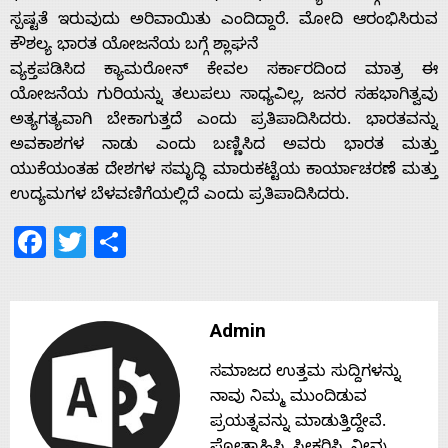
ಸ್ಪಷ್ಟತೆ ಇರುವುದು ಅರಿವಾಯಿತು ಎಂದಿದ್ದಾರೆ. ಮೋದಿ ಆರಂಭಿಸಿರುವ
Home
ಕೌಶಲ್ಯ ಭಾರತ ಯೋಜನೆಯ ಬಗ್ಗೆ ಶ್ಲಾಘನೆ
ವ್ಯಕ್ತಪಡಿಸಿದ ಕ್ಯಾಮರೋನ್ ಕೇವಲ ಸರ್ಕಾರದಿಂದ ಮಾತ್ರ ಈ
ಯೋಜನೆಯ ಗುರಿಯನ್ನು ತಲುಪಲು ಸಾಧ್ಯವಿಲ್ಲ, ಜನರ ಸಹಭಾಗಿತ್ವವು
About
ಅತ್ಯಗತ್ಯವಾಗಿ ಬೇಕಾಗುತ್ತದೆ ಎಂದು ಪ್ರತಿಪಾದಿಸಿದರು. ಭಾರತವನ್ನು
ಅವಕಾಶಗಳ ನಾಡು ಎಂದು ಬಣ್ಣಿಸಿದ ಅವರು ಭಾರತ ಮತ್ತು
ಯುಕೆಯಂತಹ ದೇಶಗಳ ಸಮೃದ್ಧಿ ಮಾರುಕಟ್ಟೆಯ ಕಾರ್ಯಾಚರಣೆ ಮತ್ತು
Us
ಉದ್ಯಮಗಳ ಬೆಳವಣಿಗೆಯಲ್ಲಿದೆ ಎಂದು ಪ್ರತಿಪಾದಿಸಿದರು.
Facebook
Twitter
Share
Advertise
With
Admin
s
ಸಮಾಜದ ಉತ್ತಮ ಸುದ್ದಿಗಳನ್ನು
ನಾವು ನಿಮ್ಮ ಮುಂದಿಡುವ
ಪ್ರಯತ್ನವನ್ನು ಮಾಡುತ್ತಿದ್ದೇವೆ.
Contact