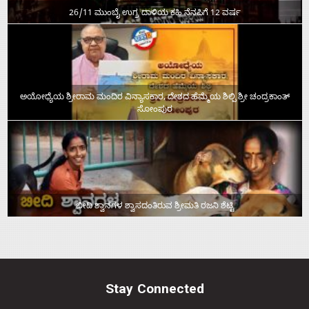
26/11 ಮುಂಬೈ ಉಗ್ರ ದಾಳಿಯ ಕಹಿ ನೆನಪಿಗೆ 12 ವರ್ಷ
ಅಯೋಧ್ಯೆಯ ಶ್ರೀರಾಮ ಮಂದಿರ ವಿನ್ಯಾಸಕಾರ, ದೇಶದ ಹೆಮ್ಮೆಯ ಶಿಲ್ಪಿ ಶ್ರೀ ಚಂದ್ರಕಾಂತ್‌
ಸೋಂಪುರ
ಬೀದಿ ಶ್ವಾನಗಳ ಶ್ವಾಸದಂತಿರುವ ಶ್ರೀಮತಿ ರಜನಿ ಶೆಟ್ಟಿ
Stay Connected