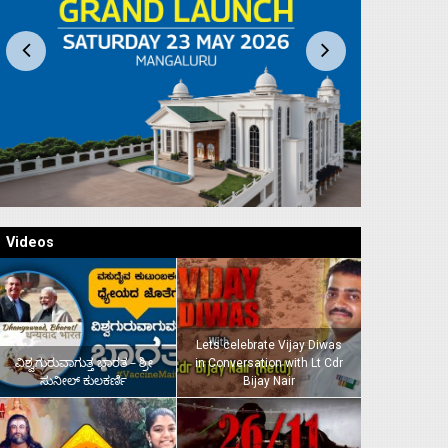
Videos
Lets celebrate Vijay Diwas
ವಿಶ್ವಗುರುವಾಗುತ್ತ ಭಾರತ – ಶ್ರೀ
in Conversation with Lt Cdr
ಸುನೀಲ್‌ ಕುಲಕರ್ಣಿ
Bijay Nair