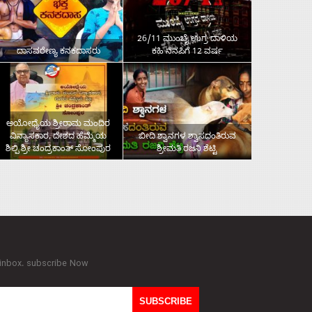
26/11 ಮುಂಬೈ ಉಗ್ರ ದಾಳಿಯ
ದಾಸವರೇಣ್ಯ ಕನಕದಾಸರು
ಕಹಿ ನೆನಪಿಗೆ 12 ವರ್ಷ
ಅಯೋಧ್ಯೆಯ ಶ್ರೀರಾಮ ಮಂದಿರ
ವಿನ್ಯಾಸಕಾರ, ದೇಶದ ಹೆಮ್ಮೆಯ
ಬೀದಿ ಶ್ವಾನಗಳ ಶ್ವಾಸದಂತಿರುವ
ಶಿಲ್ಪಿ ಶ್ರೀ ಚಂದ್ರಕಾಂತ್‌ ಸೋಂಪುರ
ಶ್ರೀಮತಿ ರಜನಿ ಶೆಟ್ಟಿ
 inbox. subscribe Now