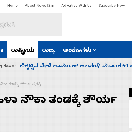
Home
About News13.in
Advertise With Us
Subscribe Now
e
ರಾಷ್ಟ್ರೀಯ
ರಾಜ್ಯ
ಅಂಕಣಗಳು
ಾರತ
ನಾಗೇಂದ್ರ ರಾಜೀನಾಮೆ ಕೊಡದಿದ್ದರೆ ಸದನ ನಡೆಸಲು
g News :
ಕಾ ತಂಡಕ್ಕೆ ಶೌರ್ಯ ಪ್ರಶಸ್ತಿ
ಳಾ ನೌಕಾ ತಂಡಕ್ಕೆ ಶೌರ್ಯ