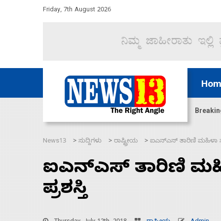
Friday, 7th August 2026
Hom
ಜಲಸಂಧಿ ಮೂಲಕ 60 ಹಡಗುಗಳನ್ನು ಸುರಕ್ಷಿತವಾಗಿ ಸಾಗಿಸಿದೆ ಭ
Breakin
News13
ಸುದ್ದಿಗಳು
ರಾಷ್ಟ್ರೀಯ
ಐಎನ್‌ಎಸ್ ತಾರಿಣಿ ಮಹಿಳಾ ನೌ
>
>
>
ಐಎನ್‌ಎಸ್ ತಾರಿಣಿ ಮಹಿ
ಪ್ರಶಸ್ತಿ