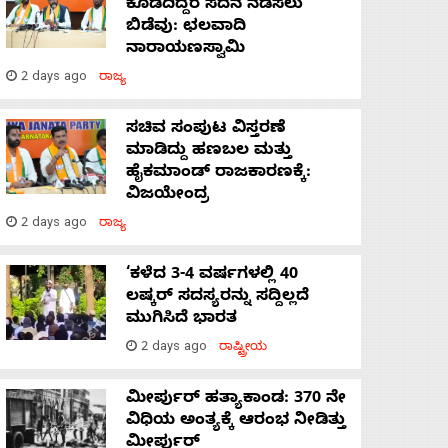
ಕೊಡದಿದ್ದರೆ ಸದನ ನಡೆಸಲು
ಬಿಡೆವು: ಛಲವಾದಿ
ನಾರಾಯಣಸ್ವಾಮಿ
2 days ago
ರಾಜ್ಯ
ಸಚಿವ ಸಂಪುಟ ವಿಸ್ತರಣೆ
ಮಾಡಿದ್ದು ಹಣಬಲ ಮತ್ತು
ಹೈಕಮಾಂಡ್ ರಾಜಕಾರಣಕ್ಕೆ:
ವಿಜಯೇಂದ್ರ
2 days ago
ರಾಜ್ಯ
‘ಕಳೆದ 3-4 ವರ್ಷಗಳಲ್ಲಿ 40
ಲಷ್ಕರ್ ಸದಸ್ಯರನ್ನು ಸದ್ದಿಲ್ಲದೆ
ಮುಗಿಸಿದೆ ಭಾರತ
2 days ago
ರಾಷ್ಟ್ರೀಯ
ಮೀರ್ಪುರ್ ಹತ್ಯಾಕಾಂಡ: 370 ನೇ
ವಿಧಿಯ ಅಂತ್ಯಕ್ಕೆ ಆರಂಭ ನೀಡಿತ್ತು
ಮೀರ್ಪುರ್