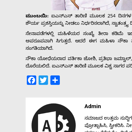
Us
ಮುಂಬಯಿ:
ಐಎನ್‌ಎಸ್ ತಾರಿಣಿ ಮೂಲಕ 254 ದಿನಗಳ ಕ
Advertise
ಶೌರ್ಯ ಪ್ರಶಸ್ತಿಯನ್ನು ನೀಡಲು ನಿರ್ಧರಿಸಲಾಗಿದೆ, ಸ್ವಾತಂತ್ರ
ಸೇನಾಪಡೆಗಳಲ್ಲಿ ಮಹಿಳೆಯರ ಸಂಖ್ಯೆ ತೀರಾ ಕಡಿಮೆ ಇದ
With
ಅಪರೂಪವಾಗಿ ಸಿಗುತ್ತದೆ. ಆದರೆ ಈಗ ಮಹಿಳಾ ನೌಕಾ ತಂಡ 
ಸಂಗತಿಯಾಗಿದೆ.
s
ನೌಕಾ ಯೋಧೆಯರಾದ ವರ್ತಿಕಾ ಜೋಶಿ, ಪ್ರತಿಭಾ ಜಮ್ವಾಲ್, ಪಿ 
ದೊರೆಯಲಿದೆ. ಐಎನ್‌ಎಸ್ ತಾರಿಣಿ ಮೂಲಕ ವಿಶ್ವ ಸಾಗರ ಪರಿಕ್
Facebook
Twitter
Share
Contact
Us
Admin
ಸಮಾಜದ ಉತ್ತಮ ಸುದ್ದಿಗಳನ್
ಪ್ರೋತ್ಸಾಹಿಸಿ, ಸ್ವೀಕರಿಸಿ.