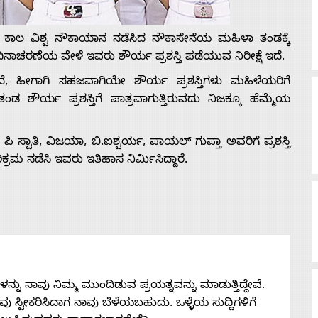
ಾಲ ವಿಶ್ವ ನೌಕಾಯಾನ ನಡೆಸಿದ ನೌಕಾಸೇನೆಯ ಮಹಿಳಾ ತಂಡಕ್ಕೆ
್ಯ ದಿನಾಚರಣೆಯ ವೇಳೆ ಇವರು ಶೌರ್ಯ ಪ್ರಶಸ್ತಿ ಪಡೆಯುವ ನಿರೀಕ್ಷೆ ಇದೆ.
ೆ, ಹೀಗಾಗಿ ಸಹಜವಾಗಿಯೇ ಶೌರ್ಯ ಪ್ರಶಸ್ತಿಗಳು ಮಹಿಳೆಯರಿಗೆ
ಶೌರ್ಯ ಪ್ರಶಸ್ತಿಗೆ ಪಾತ್ರವಾಗುತ್ತಿರುವದು ನಿಜಕ್ಕೂ ಹೆಮ್ಮೆಯ
ಸ್ವಾತಿ, ವಿಜಯಾ, ಬಿ.ಐಶ್ವರ್ಯ, ಪಾಯಲ್ ಗುಪ್ತಾ ಅವರಿಗೆ ಪ್ರಶಸ್ತಿ
ರಮ ನಡೆಸಿ ಇವರು ಇತಿಹಾಸ ನಿರ್ಮಿಸಿದ್ದಾರೆ.
ನು ನಾವು ನಿಮ್ಮ ಮುಂದಿಡುವ ಪ್ರಯತ್ನವನ್ನು ಮಾಡುತ್ತಿದ್ದೇವೆ.
 ನೀವು ಸ್ವೀಕರಿಸಿದಾಗ ನಾವು ಬೆಳೆಯಬಹುದು. ಒಳ್ಳೆಯ ಸುದ್ದಿಗಳಿಗೆ