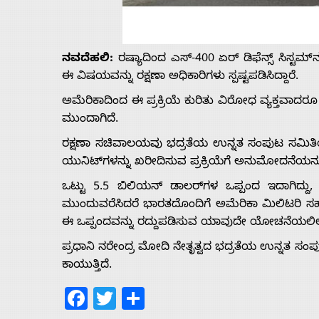
Us
ನವದೆಹಲಿ:
ರಷ್ಯಾದಿಂದ ಎಸ್-400 ಏರ್ ಡಿಫೆನ್ಸ್ ಸಿಸ್ಟಮ್‌
Advertise
ಈ ವಿಷಯವನ್ನು ರಕ್ಷಣಾ ಅಧಿಕಾರಿಗಳು ಸ್ಪಷ್ಟಪಡಿಸಿದ್ದಾರೆ.
With
ಅಮೆರಿಕಾದಿಂದ ಈ ಪ್ರಕ್ರಿಯೆ ಕುರಿತು ವಿರೋಧ ವ್ಯಕ್ತವಾದರೂ 
ಮುಂದಾಗಿದೆ.
s
ರಕ್ಷಣಾ ಸಚಿವಾಲಯವು ಭದ್ರತೆಯ ಉನ್ನತ ಸಂಪುಟ ಸಮಿತಿಯನ್ನ
ಯುನಿಟ್‌ಗಳನ್ನು ಖರೀದಿಸುವ ಪ್ರಕ್ರಿಯೆಗೆ ಅನುಮೋದನೆಯನ್
ಒಟ್ಟು 5.5 ಬಿಲಿಯನ್ ಡಾಲರ್‌ಗಳ ಒಪ್ಪಂದ ಇದಾಗಿದ್ದು, 
Contact
ಮುಂದುವರೆಸಿದರೆ ಭಾರತದೊಂದಿಗೆ ಅಮೆರಿಕಾ ಮಿಲಿಟರಿ ಸಹ
ಈ ಒಪ್ಪಂದವನ್ನು ರದ್ದುಪಡಿಸುವ ಯಾವುದೇ ಯೋಚನೆಯಲಿಲ್
Us
ಪ್ರಧಾನಿ ನರೇಂದ್ರ ಮೋದಿ ನೇತೃತ್ವದ ಭದ್ರತೆಯ ಉನ್ನತ ಸ
ಕಾಯುತ್ತಿದೆ.
Facebook
Twitter
Share