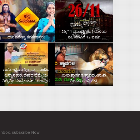
26/11 ಮುಂಬೈ ಉಗ್ರ ದಾಳಿಯ
ದಾಸವರೇಣ್ಯ ಕನಕದಾಸರು
ಕಹಿ ನೆನಪಿಗೆ 12 ವರ್ಷ
ಅಯೋಧ್ಯೆಯ ಶ್ರೀರಾಮ ಮಂದಿರ
ವಿನ್ಯಾಸಕಾರ, ದೇಶದ ಹೆಮ್ಮೆಯ
ಬೀದಿ ಶ್ವಾನಗಳ ಶ್ವಾಸದಂತಿರುವ
ಶಿಲ್ಪಿ ಶ್ರೀ ಚಂದ್ರಕಾಂತ್‌ ಸೋಂಪುರ
ಶ್ರೀಮತಿ ರಜನಿ ಶೆಟ್ಟಿ
 inbox. subscribe Now