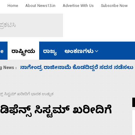
Home
About News13.in
Advertise With Us
Subscribe Now
e
ರಾಷ್ಟ್ರೀಯ
ರಾಜ್ಯ
ಅಂಕಣಗಳು
ಸಚಿವ ಸಂಪುಟ ವಿಸ್ತರಣೆ ಮಾಡಿದ್ದು ಹಣಬಲ ಮತ್ತು 
g News :
್ಸ್ ಸಿಸ್ಟಮ್ ಖರೀದಿಗೆ ಭಾರತ ಉತ್ಸುಕ
ಫೆನ್ಸ್ ಸಿಸ್ಟಮ್ ಖರೀದಿಗೆ