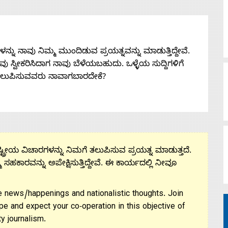
ನು ನಾವು ನಿಮ್ಮ ಮುಂದಿಡುವ ಪ್ರಯತ್ನವನ್ನು ಮಾಡುತ್ತಿದ್ದೇವೆ.
 ನೀವು ಸ್ವೀಕರಿಸಿದಾಗ ನಾವು ಬೆಳೆಯಬಹುದು. ಒಳ್ಳೆಯ ಸುದ್ದಿಗಳಿಗೆ
ತಲುಪಿಸುವವರು ನಾವಾಗಬಾರದೇಕೆ?
ಟ್ರೀಯ ವಿಚಾರಗಳನ್ನು ನಿಮಗೆ ತಲುಪಿಸುವ ಪ್ರಯತ್ನ ಮಾಡುತ್ತದೆ.
ಮ ಸಹಕಾರವನ್ನು ಅಪೇಕ್ಷಿಸುತ್ತಿದ್ದೇವೆ. ಈ ಕಾರ್ಯದಲ್ಲಿ ನೀವೂ
 news/happenings and nationalistic thoughts. Join
pe and expect your co-operation in this objective of
y journalism.