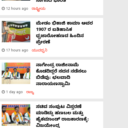
ಸಾಗಿಸಿದೆ ಭಾರತ
12 hours ago
ರಾಷ್ಟ್ರೀಯ
ಮೇಡಂ ಭಿಕಾಜಿ ಕಾಮಾ ಅವರ
1907 ರ ಐತಿಹಾಸಿಕ
ಧ್ವಜಾರೋಹಣದ ಹಿಂದಿನ
ಪ್ರೇರಣೆ
17 hours ago
ಯುವಧ್ವನಿ
ನಾಗೇಂದ್ರ ರಾಜೀನಾಮೆ
ಕೊಡದಿದ್ದರೆ ಸದನ ನಡೆಸಲು
ಬಿಡೆವು: ಛಲವಾದಿ
ನಾರಾಯಣಸ್ವಾಮಿ
1 day ago
ರಾಜ್ಯ
ಸಚಿವ ಸಂಪುಟ ವಿಸ್ತರಣೆ
ಮಾಡಿದ್ದು ಹಣಬಲ ಮತ್ತು
ಹೈಕಮಾಂಡ್ ರಾಜಕಾರಣಕ್ಕೆ:
ವಿಜಯೇಂದ್ರ