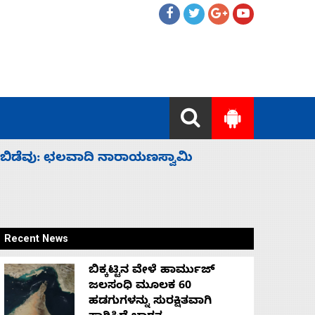
ಹೈಕಮಾಂಡ್ ರಾಜಕಾರಣಕ್ಕೆ: ವಿಜಯೇಂದ್ರ
‘ಕಳೆದ 3-4 
Recent News
ಬಿಕ್ಕಟ್ಟಿನ ವೇಳೆ ಹಾರ್ಮುಜ್
ಜಲಸಂಧಿ ಮೂಲಕ 60
ಹಡಗುಗಳನ್ನು ಸುರಕ್ಷಿತವಾಗಿ