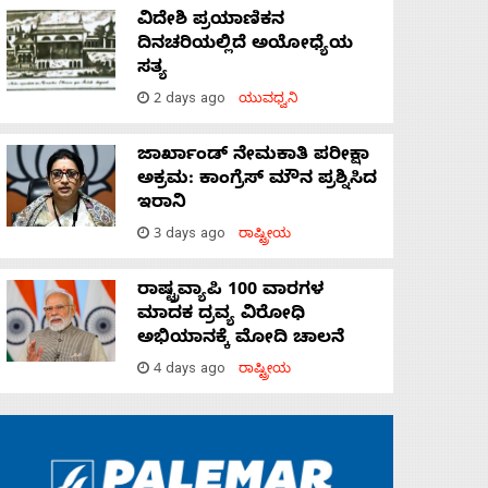
ವಿದೇಶಿ ಪ್ರಯಾಣಿಕನ
ದಿನಚರಿಯಲ್ಲಿದೆ ಅಯೋಧ್ಯೆಯ
ಸತ್ಯ
2 days ago
ಯುವಧ್ವನಿ
ಜಾರ್ಖಾಂಡ್‌ ನೇಮಕಾತಿ ಪರೀಕ್ಷಾ
ಅಕ್ರಮ: ಕಾಂಗ್ರೆಸ್‌ ಮೌನ ಪ್ರಶ್ನಿಸಿದ
ಇರಾನಿ
3 days ago
ರಾಷ್ಟ್ರೀಯ
ರಾಷ್ಟ್ರವ್ಯಾಪಿ 100 ವಾರಗಳ
ಮಾದಕ ದ್ರವ್ಯ ವಿರೋಧಿ
ಅಭಿಯಾನಕ್ಕೆ ಮೋದಿ ಚಾಲನೆ
4 days ago
ರಾಷ್ಟ್ರೀಯ