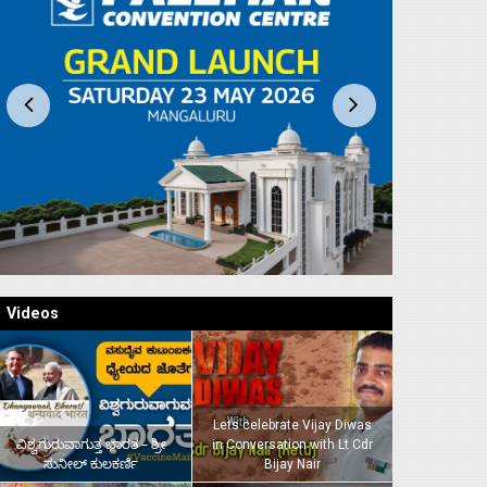
Videos
Lets celebrate Vijay Diwas
ವಿಶ್ವಗುರುವಾಗುತ್ತ ಭಾರತ – ಶ್ರೀ
in Conversation with Lt Cdr
ಸುನೀಲ್‌ ಕುಲಕರ್ಣಿ
Bijay Nair