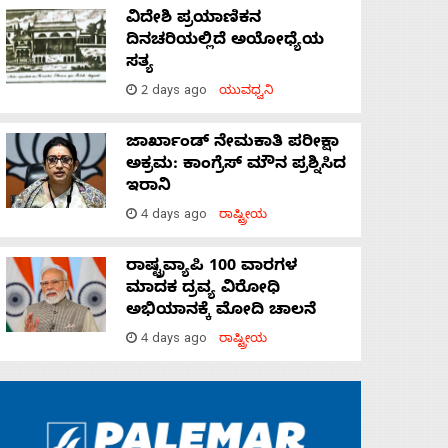
ವಿದೇಶಿ ಪ್ರಯಾಣಿಕನ
ದಿನಚರಿಯಲ್ಲಿದೆ ಅಯೋಧ್ಯೆಯ
ಸತ್ಯ
2 days ago
ಯುವಧ್ವನಿ
ಜಾರ್ಖಾಂಡ್‌ ನೇಮಕಾತಿ ಪರೀಕ್ಷಾ
ಅಕ್ರಮ: ಕಾಂಗ್ರೆಸ್‌ ಮೌನ ಪ್ರಶ್ನಿಸಿದ
ಇರಾನಿ
4 days ago
ರಾಷ್ಟ್ರೀಯ
ರಾಷ್ಟ್ರವ್ಯಾಪಿ 100 ವಾರಗಳ
ಮಾದಕ ದ್ರವ್ಯ ವಿರೋಧಿ
ಅಭಿಯಾನಕ್ಕೆ ಮೋದಿ ಚಾಲನೆ
4 days ago
ರಾಷ್ಟ್ರೀಯ