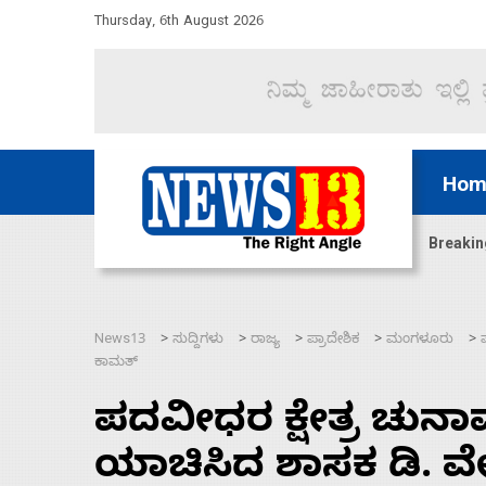
Thursday, 6th August 2026
Hom
ದ್ದರೆ ಸದನ ನಡೆಸಲು ಬಿಡೆವು: ಛಲವಾದಿ ನಾರಾಯಣಸ್ವಾಮಿ
Breakin
News13
ಸುದ್ದಿಗಳು
ರಾಜ್ಯ
ಪ್ರಾದೇಶಿಕ
ಮಂಗಳೂರು
>
>
>
>
>
ಕಾಮತ್
ಪದವೀಧರ ಕ್ಷೇತ್ರ ಚುನಾ
ಯಾಚಿಸಿದ ಶಾಸಕ ಡಿ. ವ