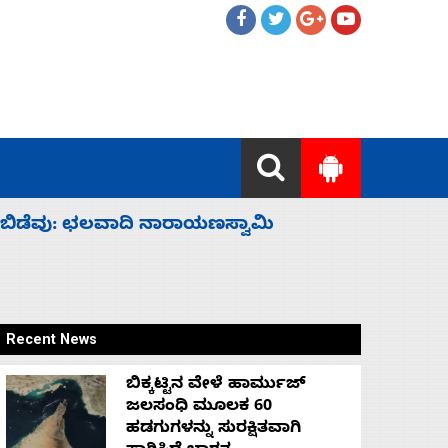
ಹೈಕಮಾಂಡ್ ರಾಜಕಾರಣಕ್ಕೆ: ವಿಜಯೇಂದ್ರ
‘ಕಳೆದ 3-4 
Recent News
ಬಿಕ್ಕಟ್ಟಿನ ವೇಳೆ ಹಾರ್ಮುಜ್
ಜಲಸಂಧಿ ಮೂಲಕ 60
ಹಡಗುಗಳನ್ನು ಸುರಕ್ಷಿತವಾಗಿ