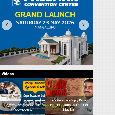
Videos
Lets celebrate Vijay Diwas
ವಿಶ್ವಗುರುವಾಗುತ್ತ ಭಾರತ – ಶ್ರೀ
in Conversation with Lt Cdr
ಸುನೀಲ್‌ ಕುಲಕರ್ಣಿ
Bijay Nair