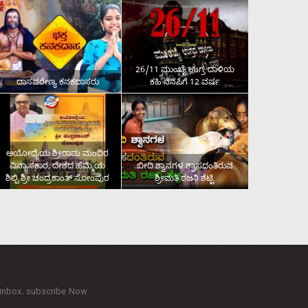
26/11 ಮುಂಬೈ ಉಗ್ರ ದಾಳಿಯ
ದಾಸವರೇಣ್ಯ ಕನಕದಾಸರು
ಕಹಿ ನೆನಪಿಗೆ 12 ವರ್ಷ
ಅಯೋಧ್ಯೆಯ ಶ್ರೀರಾಮ ಮಂದಿರ
ವಿನ್ಯಾಸಕಾರ, ದೇಶದ ಹೆಮ್ಮೆಯ
ಬೀದಿ ಶ್ವಾನಗಳ ಶ್ವಾಸದಂತಿರುವ
ಶಿಲ್ಪಿ ಶ್ರೀ ಚಂದ್ರಕಾಂತ್‌ ಸೋಂಪುರ
ಶ್ರೀಮತಿ ರಜನಿ ಶೆಟ್ಟಿ
 inbox. subscribe Now