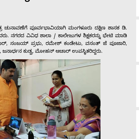
ತ್ರ ಚುನಾವಣೆಗೆ ಪೂರ್ವಭಾವಿಯಾಗಿ ಮಂಗಳೂರು ದಕ್ಷಿಣ ಶಾಸಕ ಡಿ.
ು. ನಗರದ ವಿವಿಧ ಶಾಲಾ / ಕಾಲೇಜುಗಳ ಶಿಕ್ಷಕರನ್ನು ಭೇಟಿ ಮಾಡಿ
ರ್, ಸಂಜಯ್ ಪ್ರಭು, ರಮೇಶ್ ಕಂಡೇಟು, ವಸಂತ್ ಜೆ ಪೂಜಾರಿ,
್, ಜನಾರ್ಧನ ಕುಡ್ವ, ಮೋಹನ್ ಆಚಾರ್ ಉಪಸ್ಥಿತರಿದ್ದರು.