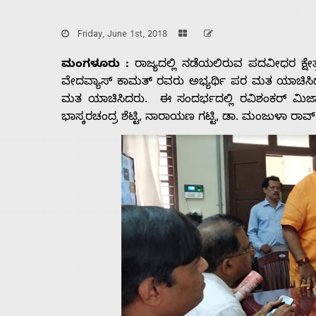
Friday, June 1st, 2018
ಮಂಗಳೂರು :
ರಾಜ್ಯದಲ್ಲಿ ನಡೆಯಲಿರುವ ಪದವೀಧರ ಕ್ಷೇ
ವೇದವ್ಯಾಸ್ ಕಾಮತ್ ರವರು ಅಭ್ಯರ್ಥಿ ಪರ ಮತ ಯಾಚಿಸಿದರ
ಮತ ಯಾಚಿಸಿದರು. ಈ ಸಂದರ್ಭದಲ್ಲಿ ರವಿಶಂಕರ್ ಮಿಜಾ
ಭಾಸ್ಕರಚಂದ್ರ ಶೆಟ್ಟಿ, ನಾರಾಯಣ ಗಟ್ಟಿ, ಡಾ. ಮಂಜುಳಾ ರಾವ
Home
About