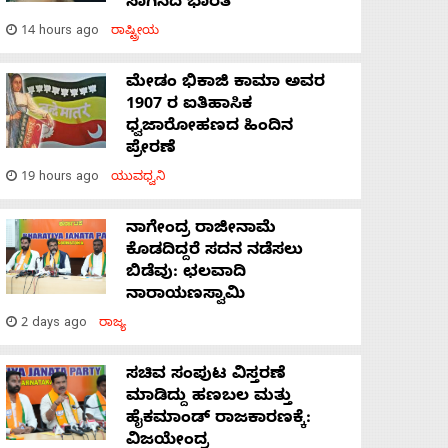
ಸಾಗಿಸಿದೆ ಭಾರತ
14 hours ago
ರಾಷ್ಟ್ರೀಯ
ಮೇಡಂ ಭಿಕಾಜಿ ಕಾಮಾ ಅವರ
1907 ರ ಐತಿಹಾಸಿಕ
ಧ್ವಜಾರೋಹಣದ ಹಿಂದಿನ
ಪ್ರೇರಣೆ
19 hours ago
ಯುವಧ್ವನಿ
ನಾಗೇಂದ್ರ ರಾಜೀನಾಮೆ
ಕೊಡದಿದ್ದರೆ ಸದನ ನಡೆಸಲು
ಬಿಡೆವು: ಛಲವಾದಿ
ನಾರಾಯಣಸ್ವಾಮಿ
2 days ago
ರಾಜ್ಯ
ಸಚಿವ ಸಂಪುಟ ವಿಸ್ತರಣೆ
ಮಾಡಿದ್ದು ಹಣಬಲ ಮತ್ತು
ಹೈಕಮಾಂಡ್ ರಾಜಕಾರಣಕ್ಕೆ:
ವಿಜಯೇಂದ್ರ