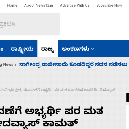
Home
About News13.in
Advertise With Us
Subscribe Now
e
ರಾಷ್ಟ್ರೀಯ
ರಾಜ್ಯ
ಅಂಕಣಗಳು
ಸಚಿವ ಸಂಪುಟ ವಿಸ್ತರಣೆ ಮಾಡಿದ್ದು ಹಣಬಲ ಮತ್ತು 
g News :
ಪದವೀಧರ ಕ್ಷೇತ್ರ ಚುನಾವಣೆಗೆ ಅಭ್ಯರ್ಥಿ ಪರ ಮತ ಯಾಚಿಸಿದ ಶಾಸಕ ಡಿ. ವೇದವ್ಯಾಸ್
ವಣೆಗೆ ಅಭ್ಯರ್ಥಿ ಪರ ಮತ
ೇದವ್ಯಾಸ್ ಕಾಮತ್