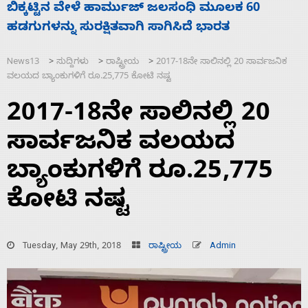
ನಾಗೇಂದ್ರ ರಾಜೀನಾಮೆ ಕೊಡದಿದ್ದರೆ ಸದನ ನಡೆಸಲು
ಸ
ಬಿಡೆವು: ಛಲವಾದಿ ನಾರಾಯಣಸ್ವಾಮಿ
ಹ
News13
ಸುದ್ದಿಗಳು
ರಾಷ್ಟ್ರೀಯ
2017-18ನೇ ಸಾಲಿನಲ್ಲಿ 20 ಸಾರ್ವಜನಿಕ
>
>
>
ವಲಯದ ಬ್ಯಾಂಕುಗಳಿಗೆ ರೂ.25,775 ಕೋಟಿ ನಷ್ಟ
2017-18ನೇ ಸಾಲಿನಲ್ಲಿ 20
ಸಾರ್ವಜನಿಕ ವಲಯದ
ಬ್ಯಾಂಕುಗಳಿಗೆ ರೂ.25,775
ಕೋಟಿ ನಷ್ಟ
Tuesday, May 29th, 2018
ರಾಷ್ಟ್ರೀಯ
Admin