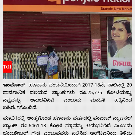
ಇಂಧೋರ್
: ಹಣಕಾಸು ವಂಚನೆಯಿಂದಾಗಿ 2017-18ನೇ ಸಾಲಿನಲ್ಲಿ 20
ಸಾರ್ವಜನಿಕ ವಲಯದ ಬ್ಯಾಂಕುಗಳು ರೂ.25,775 ಕೋಟಿಯಷ್ಟು
ನಷ್ಟವನ್ನು ಅನುಭವಿಸಿವೆ ಎಂಬುದು ಮಾಹಿತಿ ಹಕ್ಕಿನಿಂದ
ಬಹಿರಂಗಗೊಂಡಿದೆ.
ಮಾ.31ರಲ್ಲಿ ಅಂತ್ಯಗೊಂಡ ಹಣಕಾಸು ವರ್ಷದಲ್ಲಿ ಪಂಜಾಬ್ ನ್ಯಾಷನಲ್
ಬ್ಯಾಂಕ್ ರೂ.6461.13 ಕೋಟಿ ನಷ್ಟವನ್ನು ಅನುಭವಿಸಿದೆ ಎಂಬುದು
ಚಂದ್ರಶೇಖರ್ ಗೌಡ ಎಂಬುವವರು ಸಲ್ಲಿಸಿದ ಆರ್‌ಟಿಐನಿಂದ ತಿಳಿದು