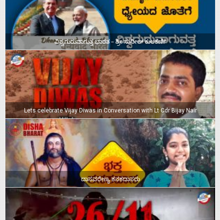
ವಿಶ್ವಗುರುವಾಗುತ್ತ ಭಾರತ – ಶ್ರೀ ಸುನೀಲ್‌ ಕುಲಕರ್ಣಿ
Lets celebrate Vijay Diwas in Conversation with Lt Cdr Bijay Nair
ದಾಸವರೇಣ್ಯ ಕನಕದಾಸರು