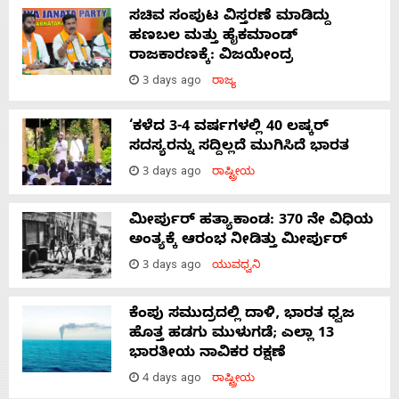
ಸಚಿವ ಸಂಪುಟ ವಿಸ್ತರಣೆ ಮಾಡಿದ್ದು
ಹಣಬಲ ಮತ್ತು ಹೈಕಮಾಂಡ್
ರಾಜಕಾರಣಕ್ಕೆ: ವಿಜಯೇಂದ್ರ
3 days ago
ರಾಜ್ಯ
‘ಕಳೆದ 3-4 ವರ್ಷಗಳಲ್ಲಿ 40 ಲಷ್ಕರ್
ಸದಸ್ಯರನ್ನು ಸದ್ದಿಲ್ಲದೆ ಮುಗಿಸಿದೆ ಭಾರತ
3 days ago
ರಾಷ್ಟ್ರೀಯ
ಮೀರ್ಪುರ್ ಹತ್ಯಾಕಾಂಡ: 370 ನೇ ವಿಧಿಯ
ಅಂತ್ಯಕ್ಕೆ ಆರಂಭ ನೀಡಿತ್ತು ಮೀರ್ಪುರ್
3 days ago
ಯುವಧ್ವನಿ
ಕೆಂಪು ಸಮುದ್ರದಲ್ಲಿ ದಾಳಿ, ಭಾರತ ಧ್ವಜ
ಹೊತ್ತ ಹಡಗು ಮುಳುಗಡೆ; ಎಲ್ಲಾ 13
ಭಾರತೀಯ ನಾವಿಕರ ರಕ್ಷಣೆ
4 days ago
ರಾಷ್ಟ್ರೀಯ