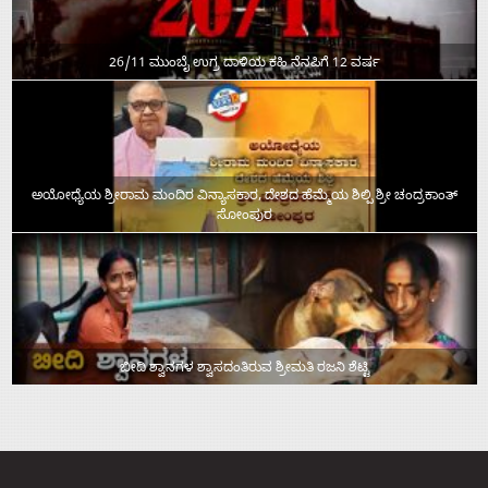
26/11 ಮುಂಬೈ ಉಗ್ರ ದಾಳಿಯ ಕಹಿ ನೆನಪಿಗೆ 12 ವರ್ಷ
ಅಯೋಧ್ಯೆಯ ಶ್ರೀರಾಮ ಮಂದಿರ ವಿನ್ಯಾಸಕಾರ, ದೇಶದ ಹೆಮ್ಮೆಯ ಶಿಲ್ಪಿ ಶ್ರೀ ಚಂದ್ರಕಾಂತ್‌
ಸೋಂಪುರ
ಬೀದಿ ಶ್ವಾನಗಳ ಶ್ವಾಸದಂತಿರುವ ಶ್ರೀಮತಿ ರಜನಿ ಶೆಟ್ಟಿ