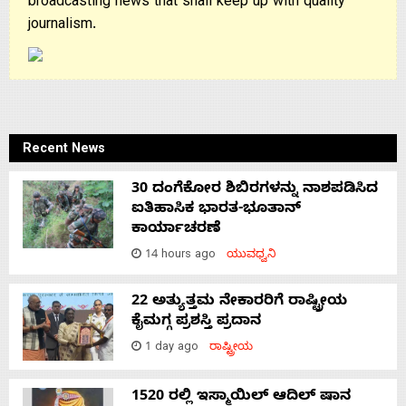
broadcasting news that shall keep up with quality
journalism.
Recent News
30 ದಂಗೆಕೋರ ಶಿಬಿರಗಳನ್ನು ನಾಶಪಡಿಸಿದ
ಐತಿಹಾಸಿಕ ಭಾರತ-ಭೂತಾನ್
ಕಾರ್ಯಾಚರಣೆ
14 hours ago
ಯುವಧ್ವನಿ
22 ಅತ್ಯುತ್ತಮ ನೇಕಾರರಿಗೆ ರಾಷ್ಟ್ರೀಯ
ಕೈಮಗ್ಗ ಪ್ರಶಸ್ತಿ ಪ್ರದಾನ
1 day ago
ರಾಷ್ಟ್ರೀಯ
1520 ರಲ್ಲಿ ಇಸ್ಮಾಯಿಲ್ ಆದಿಲ್ ಷಾನ