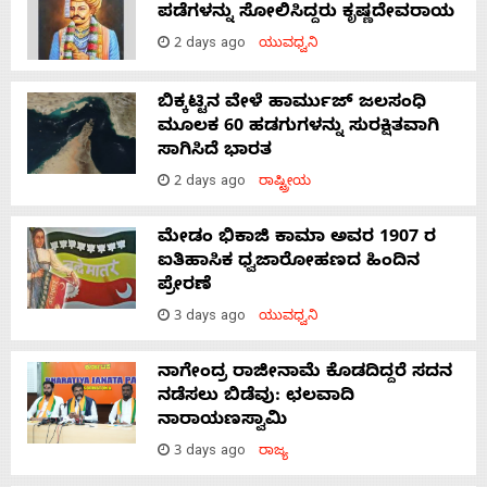
ಪಡೆಗಳನ್ನು ಸೋಲಿಸಿದ್ದರು ಕೃಷ್ಣದೇವರಾಯ
2 days ago
ಯುವಧ್ವನಿ
ಬಿಕ್ಕಟ್ಟಿನ ವೇಳೆ ಹಾರ್ಮುಜ್ ಜಲಸಂಧಿ
ಮೂಲಕ 60 ಹಡಗುಗಳನ್ನು ಸುರಕ್ಷಿತವಾಗಿ
ಸಾಗಿಸಿದೆ ಭಾರತ
2 days ago
ರಾಷ್ಟ್ರೀಯ
ಮೇಡಂ ಭಿಕಾಜಿ ಕಾಮಾ ಅವರ 1907 ರ
ಐತಿಹಾಸಿಕ ಧ್ವಜಾರೋಹಣದ ಹಿಂದಿನ
ಪ್ರೇರಣೆ
3 days ago
ಯುವಧ್ವನಿ
ನಾಗೇಂದ್ರ ರಾಜೀನಾಮೆ ಕೊಡದಿದ್ದರೆ ಸದನ
ನಡೆಸಲು ಬಿಡೆವು: ಛಲವಾದಿ
ನಾರಾಯಣಸ್ವಾಮಿ
3 days ago
ರಾಜ್ಯ