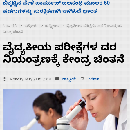
ನಾಗೇಂದ್ರ ರಾಜೀನಾಮೆ ಕೊಡದಿದ್ದರೆ ಸದನ ನಡೆಸಲು
ಸ
ಬಿಡೆವು: ಛಲವಾದಿ ನಾರಾಯಣಸ್ವಾಮಿ
ಹ
News13
ಸುದ್ದಿಗಳು
ರಾಷ್ಟ್ರೀಯ
ವೈದ್ಯಕೀಯ ಪರೀಕ್ಷೆಗಳ ದರ ನಿಯಂತ್ರಣಕ್ಕೆ
>
>
>
ಕೇಂದ್ರ ಚಿಂತನೆ
ವೈದ್ಯಕೀಯ ಪರೀಕ್ಷೆಗಳ ದರ
ನಿಯಂತ್ರಣಕ್ಕೆ ಕೇಂದ್ರ ಚಿಂತನೆ
Monday, May 21st, 2018
ರಾಷ್ಟ್ರೀಯ
Admin