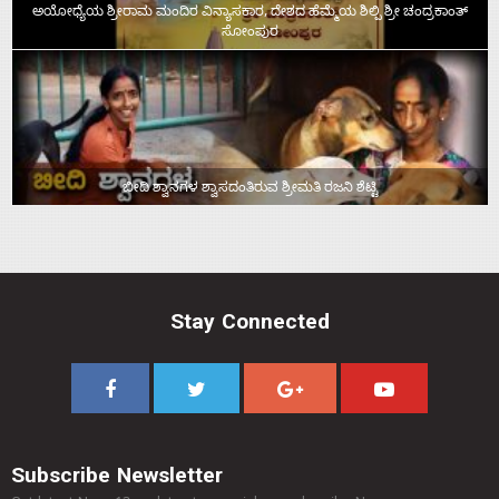
ಅಯೋಧ್ಯೆಯ ಶ್ರೀರಾಮ ಮಂದಿರ ವಿನ್ಯಾಸಕಾರ, ದೇಶದ ಹೆಮ್ಮೆಯ ಶಿಲ್ಪಿ ಶ್ರೀ ಚಂದ್ರಕಾಂತ್‌
ಸೋಂಪುರ
ಬೀದಿ ಶ್ವಾನಗಳ ಶ್ವಾಸದಂತಿರುವ ಶ್ರೀಮತಿ ರಜನಿ ಶೆಟ್ಟಿ
Stay Connected
Subscribe Newsletter