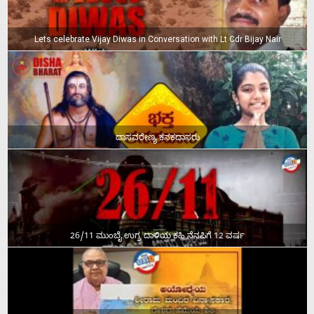
Lets celebrate Vijay Diwas in Conversation with Lt Cdr Bijay Nair
ದಾಸವರೇಣ್ಯ ಕನಕದಾಸರು
26/11 ಮುಂಬೈ ಉಗ್ರ ದಾಳಿಯ ಕಹಿ ನೆನಪಿಗೆ 12 ವರ್ಷ