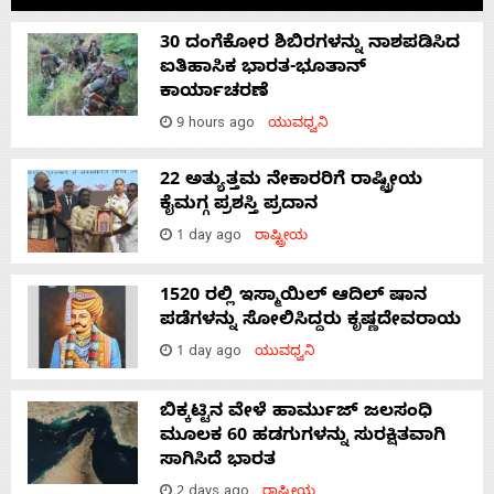
30 ದಂಗೆಕೋರ ಶಿಬಿರಗಳನ್ನು ನಾಶಪಡಿಸಿದ
ಐತಿಹಾಸಿಕ ಭಾರತ-ಭೂತಾನ್
ಕಾರ್ಯಾಚರಣೆ
9 hours ago
ಯುವಧ್ವನಿ
22 ಅತ್ಯುತ್ತಮ ನೇಕಾರರಿಗೆ ರಾಷ್ಟ್ರೀಯ
ಕೈಮಗ್ಗ ಪ್ರಶಸ್ತಿ ಪ್ರದಾನ
1 day ago
ರಾಷ್ಟ್ರೀಯ
1520 ರಲ್ಲಿ ಇಸ್ಮಾಯಿಲ್ ಆದಿಲ್ ಷಾನ
ಪಡೆಗಳನ್ನು ಸೋಲಿಸಿದ್ದರು ಕೃಷ್ಣದೇವರಾಯ
1 day ago
ಯುವಧ್ವನಿ
ಬಿಕ್ಕಟ್ಟಿನ ವೇಳೆ ಹಾರ್ಮುಜ್ ಜಲಸಂಧಿ
ಮೂಲಕ 60 ಹಡಗುಗಳನ್ನು ಸುರಕ್ಷಿತವಾಗಿ
ಸಾಗಿಸಿದೆ ಭಾರತ
2 days ago
ರಾಷ್ಟ್ರೀಯ