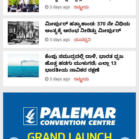
3 days ago
ರಾಷ್ಟ್ರೀಯ
ಮೀರ್ಪುರ್ ಹತ್ಯಾಕಾಂಡ: 370 ನೇ ವಿಧಿಯ
ಅಂತ್ಯಕ್ಕೆ ಆರಂಭ ನೀಡಿತ್ತು ಮೀರ್ಪುರ್
3 days ago
ಯುವಧ್ವನಿ
ಕೆಂಪು ಸಮುದ್ರದಲ್ಲಿ ದಾಳಿ, ಭಾರತ ಧ್ವಜ
ಹೊತ್ತ ಹಡಗು ಮುಳುಗಡೆ; ಎಲ್ಲಾ 13
ಭಾರತೀಯ ನಾವಿಕರ ರಕ್ಷಣೆ
3 days ago
ರಾಷ್ಟ್ರೀಯ