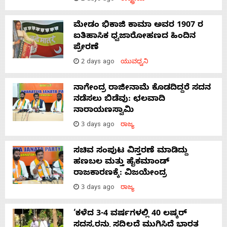
ಮೇಡಂ ಭಿಕಾಜಿ ಕಾಮಾ ಅವರ 1907 ರ
ಐತಿಹಾಸಿಕ ಧ್ವಜಾರೋಹಣದ ಹಿಂದಿನ
ಪ್ರೇರಣೆ
2 days ago
ಯುವಧ್ವನಿ
ನಾಗೇಂದ್ರ ರಾಜೀನಾಮೆ ಕೊಡದಿದ್ದರೆ ಸದನ
ನಡೆಸಲು ಬಿಡೆವು: ಛಲವಾದಿ
ನಾರಾಯಣಸ್ವಾಮಿ
3 days ago
ರಾಜ್ಯ
ಸಚಿವ ಸಂಪುಟ ವಿಸ್ತರಣೆ ಮಾಡಿದ್ದು
ಹಣಬಲ ಮತ್ತು ಹೈಕಮಾಂಡ್
ರಾಜಕಾರಣಕ್ಕೆ: ವಿಜಯೇಂದ್ರ
3 days ago
ರಾಜ್ಯ
‘ಕಳೆದ 3-4 ವರ್ಷಗಳಲ್ಲಿ 40 ಲಷ್ಕರ್
ಸದಸ್ಯರನ್ನು ಸದ್ದಿಲ್ಲದೆ ಮುಗಿಸಿದೆ ಭಾರತ