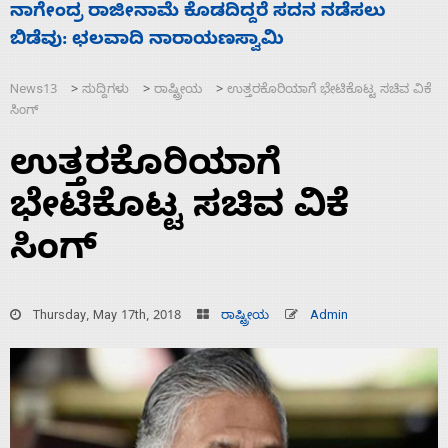
ಸಚಿವ ಸಂಪುಟ ವಿಸ್ತರಣೆ ಮಾಡಿದ್ದು ಹಣಬಲ ಮತ್ತು
‘
ಹೈಕಮಾಂಡ್ ರಾಜಕಾರಣಕ್ಕೆ: ವಿಜಯೇಂದ್ರ
ಮ
News13
ಸುದ್ದಿಗಳು
ರಾಷ್ಟ್ರೀಯ
ಉತ್ತರಕೊರಿಯಾಗೆ ಭೇಟಿಕೊಟ್ಟ ಸಚಿವ ವಿಕೆ
>
>
>
ಸಿಂಗ್
ಉತ್ತರಕೊರಿಯಾಗೆ
ಭೇಟಿಕೊಟ್ಟ ಸಚಿವ ವಿಕೆ
ಸಿಂಗ್
Thursday, May 17th, 2018
ರಾಷ್ಟ್ರೀಯ
Admin