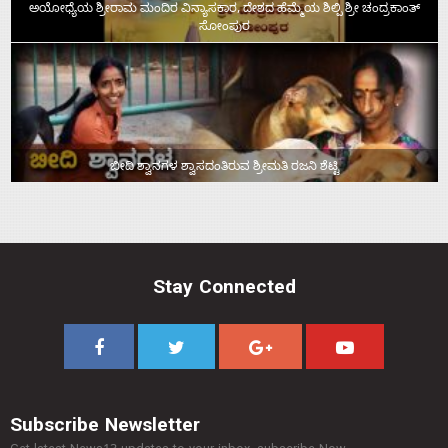
ಅಯೋಧ್ಯೆಯ ಶ್ರೀರಾಮ ಮಂದಿರ ವಿನ್ಯಾಸಕಾರ, ದೇಶದ ಹೆಮ್ಮೆಯ ಶಿಲ್ಪಿ ಶ್ರೀ ಚಂದ್ರಕಾಂತ್‌
ಸೋಂಪುರ
ಬೀದಿ ಶ್ವಾನಗಳ ಶ್ವಾಸದಂತಿರುವ ಶ್ರೀಮತಿ ರಜನಿ ಶೆಟ್ಟಿ
Stay Connected
Subscribe Newsletter