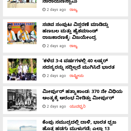
ನಾರಾಯಣಸ್ವಾಮಿ
2 days ago
ರಾಜ್ಯ
ಸಚಿವ ಸಂಪುಟ ವಿಸ್ತರಣೆ ಮಾಡಿದ್ದು
ಹಣಬಲ ಮತ್ತು ಹೈಕಮಾಂಡ್
ರಾಜಕಾರಣಕ್ಕೆ: ವಿಜಯೇಂದ್ರ
2 days ago
ರಾಜ್ಯ
‘ಕಳೆದ 3-4 ವರ್ಷಗಳಲ್ಲಿ 40 ಲಷ್ಕರ್
ಸದಸ್ಯರನ್ನು ಸದ್ದಿಲ್ಲದೆ ಮುಗಿಸಿದೆ ಭಾರತ
2 days ago
ರಾಷ್ಟ್ರೀಯ
ಮೀರ್ಪುರ್ ಹತ್ಯಾಕಾಂಡ: 370 ನೇ ವಿಧಿಯ
ಅಂತ್ಯಕ್ಕೆ ಆರಂಭ ನೀಡಿತ್ತು ಮೀರ್ಪುರ್
2 days ago
ಯುವಧ್ವನಿ
ಕೆಂಪು ಸಮುದ್ರದಲ್ಲಿ ದಾಳಿ, ಭಾರತ ಧ್ವಜ
ಹೊತ್ತ ಹಡಗು ಮುಳುಗಡೆ; ಎಲ್ಲಾ 13