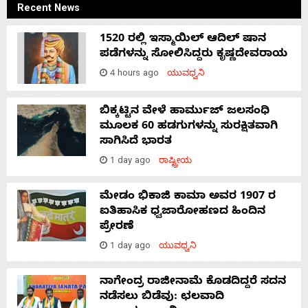
Recent News
1520 ರಲ್ಲಿ ಇಸ್ಮಾಯಿಲ್ ಆದಿಲ್ ಷಾನ
ಪಡೆಗಳನ್ನು ಸೋಲಿಸಿದ್ದರು ಕೃಷ್ಣದೇವರಾಯ
4 hours ago
ಯುವಧ್ವನಿ
ಬಿಕ್ಕಟ್ಟಿನ ವೇಳೆ ಹಾರ್ಮುಜ್ ಜಲಸಂಧಿ
ಮೂಲಕ 60 ಹಡಗುಗಳನ್ನು ಸುರಕ್ಷಿತವಾಗಿ
ಸಾಗಿಸಿದೆ ಭಾರತ
1 day ago
ರಾಷ್ಟ್ರೀಯ
ಮೇಡಂ ಭಿಕಾಜಿ ಕಾಮಾ ಅವರ 1907 ರ
ಐತಿಹಾಸಿಕ ಧ್ವಜಾರೋಹಣದ ಹಿಂದಿನ
ಪ್ರೇರಣೆ
1 day ago
ಯುವಧ್ವನಿ
ನಾಗೇಂದ್ರ ರಾಜೀನಾಮೆ ಕೊಡದಿದ್ದರೆ ಸದನ
ನಡೆಸಲು ಬಿಡೆವು: ಛಲವಾದಿ