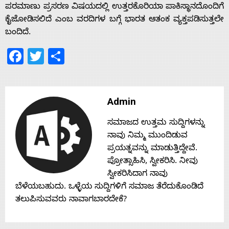
Home
ಪರಮಾಣು ಪ್ರಸರಣ ವಿಷಯದಲ್ಲಿ ಉತ್ತರಕೊರಿಯಾ ಪಾಕಿಸ್ಥಾನದೊಂದಿಗೆ
ಕೈಜೋಡಿಸಲಿದೆ ಎಂಬ ವರದಿಗಳ ಬಗ್ಗೆ ಭಾರತ ಆತಂಕ ವ್ಯಕ್ತಪಡಿಸುತ್ತಲೇ
ಬಂದಿದೆ.
About
Facebook
Twitter
Share
Us
Admin
Advertise
ಸಮಾಜದ ಉತ್ತಮ ಸುದ್ದಿಗಳನ್ನು
ನಾವು ನಿಮ್ಮ ಮುಂದಿಡುವ
With
ಪ್ರಯತ್ನವನ್ನು ಮಾಡುತ್ತಿದ್ದೇವೆ.
ಪ್ರೋತ್ಸಾಹಿಸಿ, ಸ್ವೀಕರಿಸಿ. ನೀವು
s
ಸ್ವೀಕರಿಸಿದಾಗ ನಾವು
ಬೆಳೆಯಬಹುದು. ಒಳ್ಳೆಯ ಸುದ್ದಿಗಳಿಗೆ ಸಮಾಜ ತೆರೆದುಕೊಂಡಿದೆ
ತಲುಪಿಸುವವರು ನಾವಾಗಬಾರದೇಕೆ?
Contact