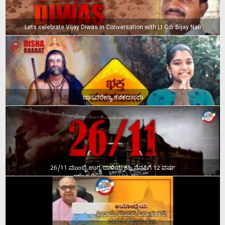
Lets celebrate Vijay Diwas in Conversation with Lt Cdr Bijay Nair
ದಾಸವರೇಣ್ಯ ಕನಕದಾಸರು
26/11 ಮುಂಬೈ ಉಗ್ರ ದಾಳಿಯ ಕಹಿ ನೆನಪಿಗೆ 12 ವರ್ಷ