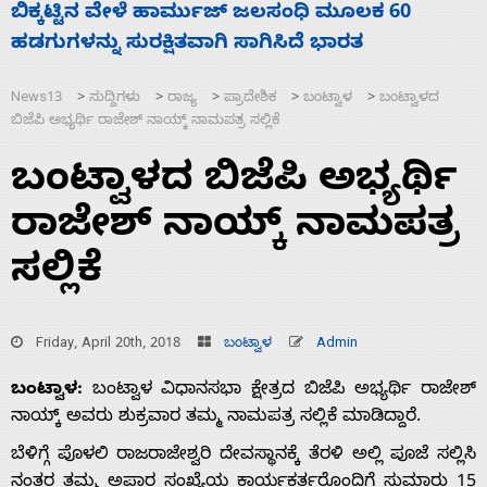
ನಾಗೇಂದ್ರ ರಾಜೀನಾಮೆ ಕೊಡದಿದ್ದರೆ ಸದನ ನಡೆಸಲು
ಸ
ಬಿಡೆವು: ಛಲವಾದಿ ನಾರಾಯಣಸ್ವಾಮಿ
ಹ
News13
ಸುದ್ದಿಗಳು
ರಾಜ್ಯ
ಪ್ರಾದೇಶಿಕ
ಬಂಟ್ವಾಳ
ಬಂಟ್ವಾಳದ
>
>
>
>
>
ಬಿಜೆಪಿ ಅಭ್ಯರ್ಥಿ ರಾಜೇಶ್ ನಾಯ್ಕ್ ನಾಮಪತ್ರ ಸಲ್ಲಿಕೆ
ಬಂಟ್ವಾಳದ ಬಿಜೆಪಿ ಅಭ್ಯರ್ಥಿ
ರಾಜೇಶ್ ನಾಯ್ಕ್ ನಾಮಪತ್ರ
ಸಲ್ಲಿಕೆ
Friday, April 20th, 2018
ಬಂಟ್ವಾಳ
Admin
ಬಂಟ್ವಾಳ:
ಬಂಟ್ವಾಳ ವಿಧಾನಸಭಾ ಕ್ಷೇತ್ರದ ಬಿಜೆಪಿ ಅಭ್ಯರ್ಥಿ ರಾಜೇಶ್
ನಾಯ್ಕ್ ಅವರು ಶುಕ್ರವಾರ ತಮ್ಮ ನಾಮಪತ್ರ ಸಲ್ಲಿಕೆ ಮಾಡಿದ್ದಾರೆ.
ಬೆಳಿಗ್ಗೆ ಪೊಳಲಿ ರಾಜರಾಜೇಶ್ವರಿ ದೇವಸ್ಥಾನಕ್ಕೆ ತೆರಳಿ ಅಲ್ಲಿ ಪೂಜೆ ಸಲ್ಲಿಸಿ
ನಂತರ ತಮ್ಮ ಅಪಾರ ಸಂಖ್ಯೆಯ ಕಾರ್ಯಕರ್ತರೊಂದಿಗೆ ಸುಮಾರು 15