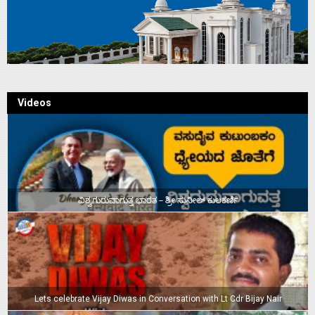
Videos
ವಿಶ್ವಗುರುವಾಗುತ್ತ ಭಾರತ – ಶ್ರೀ ಸುನೀಲ್‌ ಕುಲಕರ್ಣಿ
Lets celebrate Vijay Diwas in Conversation with Lt Cdr Bijay Nair