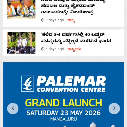
ಸಚಿವ ಸಂಪುಟ ವಿಸ್ತರಣೆ ಮಾಡಿದ್ದು
ಹಣಬಲ ಮತ್ತು ಹೈಕಮಾಂಡ್
ರಾಜಕಾರಣಕ್ಕೆ: ವಿಜಯೇಂದ್ರ
5 days ago
ರಾಜ್ಯ
‘ಕಳೆದ 3-4 ವರ್ಷಗಳಲ್ಲಿ 40 ಲಷ್ಕರ್
ಸದಸ್ಯರನ್ನು ಸದ್ದಿಲ್ಲದೆ ಮುಗಿಸಿದೆ ಭಾರತ
5 days ago
ರಾಷ್ಟ್ರೀಯ