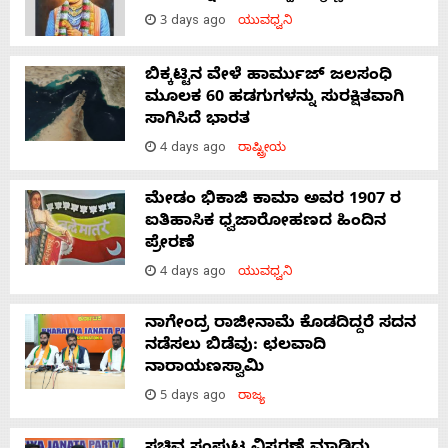
3 days ago
ಯುವಧ್ವನಿ
ಬಿಕ್ಕಟ್ಟಿನ ವೇಳೆ ಹಾರ್ಮುಜ್ ಜಲಸಂಧಿ
ಮೂಲಕ 60 ಹಡಗುಗಳನ್ನು ಸುರಕ್ಷಿತವಾಗಿ
ಸಾಗಿಸಿದೆ ಭಾರತ
4 days ago
ರಾಷ್ಟ್ರೀಯ
ಮೇಡಂ ಭಿಕಾಜಿ ಕಾಮಾ ಅವರ 1907 ರ
ಐತಿಹಾಸಿಕ ಧ್ವಜಾರೋಹಣದ ಹಿಂದಿನ
ಪ್ರೇರಣೆ
4 days ago
ಯುವಧ್ವನಿ
ನಾಗೇಂದ್ರ ರಾಜೀನಾಮೆ ಕೊಡದಿದ್ದರೆ ಸದನ
ನಡೆಸಲು ಬಿಡೆವು: ಛಲವಾದಿ
ನಾರಾಯಣಸ್ವಾಮಿ
5 days ago
ರಾಜ್ಯ