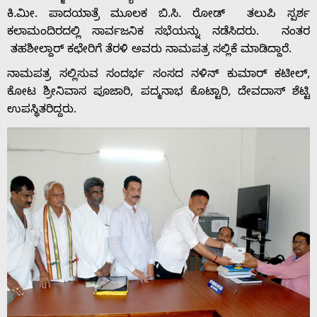
ಕಿ.ಮೀ. ಪಾದಯಾತ್ರೆ ಮೂಲಕ ಬಿ.ಸಿ. ರೋಡ್ ತಲುಪಿ ಸ್ಪರ್ಶ
ಕಲಾಮಂದಿರದಲ್ಲಿ ಸಾರ್ವಜನಿಕ ಸಭೆಯನ್ನು ನಡೆಸಿದರು. ನಂತರ
ತಹಶೀಲ್ದಾರ್ ಕಛೇರಿಗೆ ತೆರಳಿ ಅವರು ನಾಮಪತ್ರ ಸಲ್ಲಿಕೆ ಮಾಡಿದ್ದಾರೆ.
ನಾಮಪತ್ರ ಸಲ್ಲಿಸುವ ಸಂದರ್ಭ ಸಂಸದ ನಳಿನ್ ಕುಮಾರ್ ಕಟೀಲ್,
ಕೋಟ ಶ್ರೀನಿವಾಸ ಪೂಜಾರಿ, ಪದ್ಮನಾಭ ಕೊಟ್ಟಾರಿ, ದೇವದಾಸ್ ಶೆಟ್ಟಿ
ಉಪಸ್ಥಿತರಿದ್ದರು.