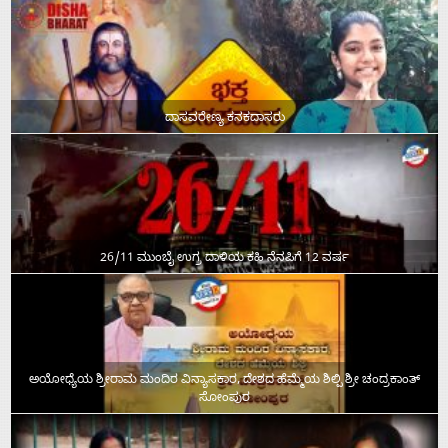
ದಾಸವರೇಣ್ಯ ಕನಕದಾಸರು
26/11 ಮುಂಬೈ ಉಗ್ರ ದಾಳಿಯ ಕಹಿ ನೆನಪಿಗೆ 12 ವರ್ಷ
ಅಯೋಧ್ಯೆಯ ಶ್ರೀರಾಮ ಮಂದಿರ ವಿನ್ಯಾಸಕಾರ, ದೇಶದ ಹೆಮ್ಮೆಯ ಶಿಲ್ಪಿ ಶ್ರೀ ಚಂದ್ರಕಾಂತ್‌
ಸೋಂಪುರ