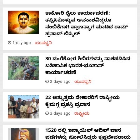
ಕಾಕೋರಿ ರೈಲು ಕಾರ್ಯಾಚರಣೆ:
ತಪ್ಪಿಸಿಕೊಳ್ಳುವ ಅವಕಾಶವಿದ್ದರೂ
ನಂಬಿಕೆಗಾಗಿ ಪ್ರಾಣತ್ಯಾಗ ಮಾಡಿದ ರಾಮ್
ಪ್ರಸಾದ್ ಬಿಸ್ಮಿಲ್
1 day ago
ಯುವಧ್ವನಿ
30 ದಂಗೆಕೋರ ಶಿಬಿರಗಳನ್ನು ನಾಶಪಡಿಸಿದ
ಐತಿಹಾಸಿಕ ಭಾರತ-ಭೂತಾನ್
ಕಾರ್ಯಾಚರಣೆ
2 days ago
ಯುವಧ್ವನಿ
22 ಅತ್ಯುತ್ತಮ ನೇಕಾರರಿಗೆ ರಾಷ್ಟ್ರೀಯ
ಕೈಮಗ್ಗ ಪ್ರಶಸ್ತಿ ಪ್ರದಾನ
3 days ago
ರಾಷ್ಟ್ರೀಯ
1520 ರಲ್ಲಿ ಇಸ್ಮಾಯಿಲ್ ಆದಿಲ್ ಷಾನ
ಪಡೆಗಳನ್ನು ಸೋಲಿಸಿದ್ದರು ಕೃಷ್ಣದೇವರಾಯ