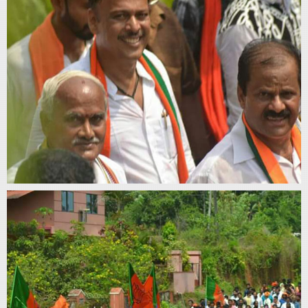
Home
About
Us
Advertise
With
s
Contact