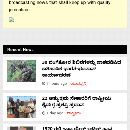
broadcasting news that shall keep up with quality
journalism.
Recent News
30 ದಂಗೆಕೋರ ಶಿಬಿರಗಳನ್ನು ನಾಶಪಡಿಸಿದ
ಐತಿಹಾಸಿಕ ಭಾರತ-ಭೂತಾನ್
ಕಾರ್ಯಾಚರಣೆ
7 hours ago
ಯುವಧ್ವನಿ
22 ಅತ್ಯುತ್ತಮ ನೇಕಾರರಿಗೆ ರಾಷ್ಟ್ರೀಯ
ಕೈಮಗ್ಗ ಪ್ರಶಸ್ತಿ ಪ್ರದಾನ
1 day ago
ರಾಷ್ಟ್ರೀಯ
1520 ರಲ್ಲಿ ಇಸ್ಮಾಯಿಲ್ ಆದಿಲ್ ಷಾನ