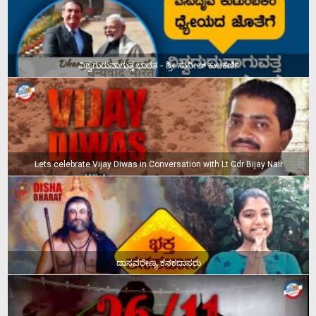
ವಿಶ್ವಗುರುವಾಗುತ್ತ ಭಾರತ – ಶ್ರೀ ಸುನೀಲ್‌ ಕುಲಕರ್ಣಿ
Lets celebrate Vijay Diwas in Conversation with Lt Cdr Bijay Nair
ದಾಸವರೇಣ್ಯ ಕನಕದಾಸರು