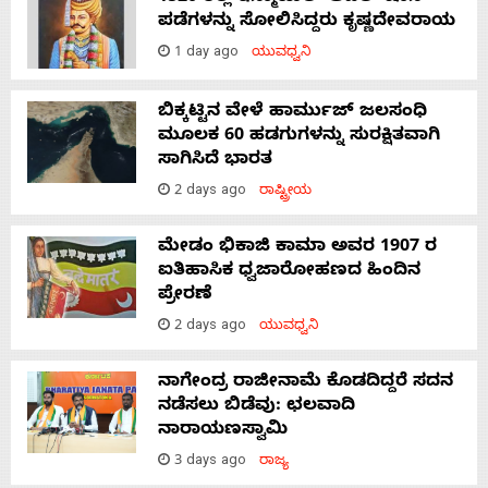
ಪಡೆಗಳನ್ನು ಸೋಲಿಸಿದ್ದರು ಕೃಷ್ಣದೇವರಾಯ
1 day ago
ಯುವಧ್ವನಿ
ಬಿಕ್ಕಟ್ಟಿನ ವೇಳೆ ಹಾರ್ಮುಜ್ ಜಲಸಂಧಿ
ಮೂಲಕ 60 ಹಡಗುಗಳನ್ನು ಸುರಕ್ಷಿತವಾಗಿ
ಸಾಗಿಸಿದೆ ಭಾರತ
2 days ago
ರಾಷ್ಟ್ರೀಯ
ಮೇಡಂ ಭಿಕಾಜಿ ಕಾಮಾ ಅವರ 1907 ರ
ಐತಿಹಾಸಿಕ ಧ್ವಜಾರೋಹಣದ ಹಿಂದಿನ
ಪ್ರೇರಣೆ
2 days ago
ಯುವಧ್ವನಿ
ನಾಗೇಂದ್ರ ರಾಜೀನಾಮೆ ಕೊಡದಿದ್ದರೆ ಸದನ
ನಡೆಸಲು ಬಿಡೆವು: ಛಲವಾದಿ
ನಾರಾಯಣಸ್ವಾಮಿ
3 days ago
ರಾಜ್ಯ