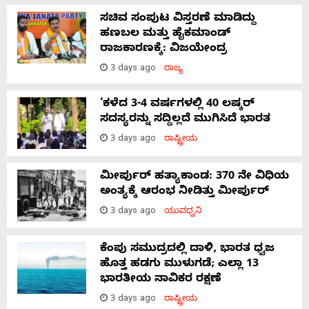
ಸಚಿವ ಸಂಪುಟ ವಿಸ್ತರಣೆ ಮಾಡಿದ್ದು
ಹಣಬಲ ಮತ್ತು ಹೈಕಮಾಂಡ್
ರಾಜಕಾರಣಕ್ಕೆ: ವಿಜಯೇಂದ್ರ
3 days ago
ರಾಜ್ಯ
‘ಕಳೆದ 3-4 ವರ್ಷಗಳಲ್ಲಿ 40 ಲಷ್ಕರ್
ಸದಸ್ಯರನ್ನು ಸದ್ದಿಲ್ಲದೆ ಮುಗಿಸಿದೆ ಭಾರತ
3 days ago
ರಾಷ್ಟ್ರೀಯ
ಮೀರ್ಪುರ್ ಹತ್ಯಾಕಾಂಡ: 370 ನೇ ವಿಧಿಯ
ಅಂತ್ಯಕ್ಕೆ ಆರಂಭ ನೀಡಿತ್ತು ಮೀರ್ಪುರ್
3 days ago
ಯುವಧ್ವನಿ
ಕೆಂಪು ಸಮುದ್ರದಲ್ಲಿ ದಾಳಿ, ಭಾರತ ಧ್ವಜ
ಹೊತ್ತ ಹಡಗು ಮುಳುಗಡೆ; ಎಲ್ಲಾ 13
ಭಾರತೀಯ ನಾವಿಕರ ರಕ್ಷಣೆ
3 days ago
ರಾಷ್ಟ್ರೀಯ