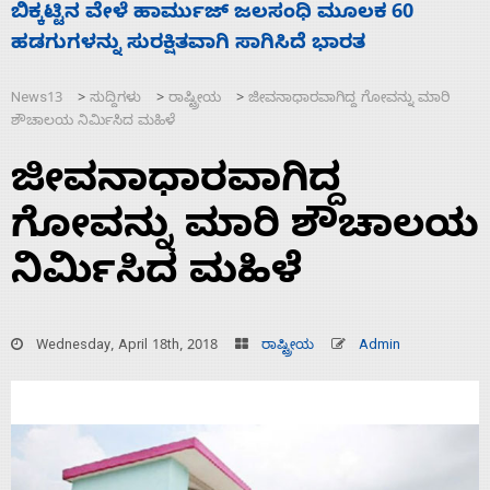
ನಾಗೇಂದ್ರ ರಾಜೀನಾಮೆ ಕೊಡದಿದ್ದರೆ ಸದನ ನಡೆಸಲು
ಬಿಡೆವು: ಛಲವಾದಿ ನಾರಾಯಣಸ್ವಾಮಿ
News13
ಸುದ್ದಿಗಳು
ರಾಷ್ಟ್ರೀಯ
ಜೀವನಾಧಾರವಾಗಿದ್ದ ಗೋವನ್ನು ಮಾರಿ
>
>
>
ಶೌಚಾಲಯ ನಿರ್ಮಿಸಿದ ಮಹಿಳೆ
ಜೀವನಾಧಾರವಾಗಿದ್ದ
ಗೋವನ್ನು ಮಾರಿ ಶೌಚಾಲಯ
ನಿರ್ಮಿಸಿದ ಮಹಿಳೆ
Wednesday, April 18th, 2018
ರಾಷ್ಟ್ರೀಯ
Admin