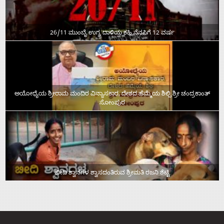
26/11 ಮುಂಬೈ ಉಗ್ರ ದಾಳಿಯ ಕಹಿ ನೆನಪಿಗೆ 12 ವರ್ಷ
ಅಯೋಧ್ಯೆಯ ಶ್ರೀರಾಮ ಮಂದಿರ ವಿನ್ಯಾಸಕಾರ, ದೇಶದ ಹೆಮ್ಮೆಯ ಶಿಲ್ಪಿ ಶ್ರೀ ಚಂದ್ರಕಾಂತ್‌
ಸೋಂಪುರ
ಬೀದಿ ಶ್ವಾನಗಳ ಶ್ವಾಸದಂತಿರುವ ಶ್ರೀಮತಿ ರಜನಿ ಶೆಟ್ಟಿ